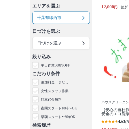
エリアを選ぶ
12,000
円
/ 1箇所
千葉県印西市
日づけを選ぶ
日づけを選ぶ
絞り込み
平日作業500円OFF
こだわり条件
追加料金一切なし
女性スタッフ作業
駐車代金無料
ハウスクリーニング
夜間スタート18時〜OK
【安心の自社作
安全のエコ洗剤
早朝スタート〜9時OK
4.63
(2
検索履歴