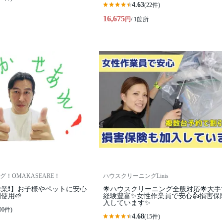
4.63
(22件)
16,675
円
/ 1箇所
！OMAKASEARE！
ハウスクリーニングLinis
業❗️】お子様やペットに安心
🌟ハウスクリーニング全般対応🌟大
使用🌱
経験豊富✨女性作業員で安心👍損害保
入しています✨
00件)
4.68
(15件)