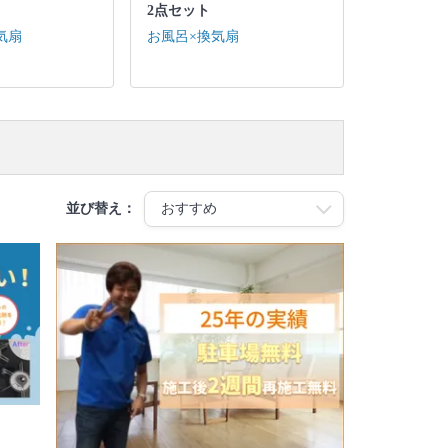
2点セット
気扇
お風呂×換気扇
並び替え：