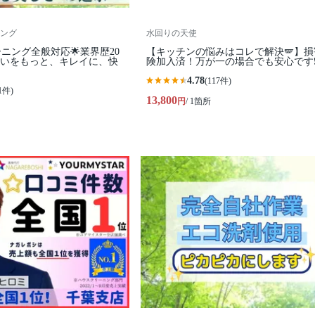
ング
水回りの天使
ーニング全般対応🌟業界歴20
【キッチンの悩みはコレで解決🪽】損
まいをもっと、キレイに、快
険加入済！万が一の場合でも安心です❗
4.78
(117件)
1件)
13,800
円
/ 1箇所