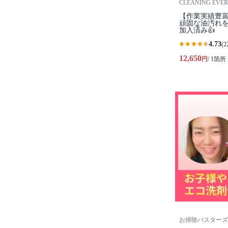
CLEANING EVE
【作業実績豊富
頑固な油汚れを
加入済み👍
4.73
(2
12,650
円
/ 1箇所
お掃除バスターズ