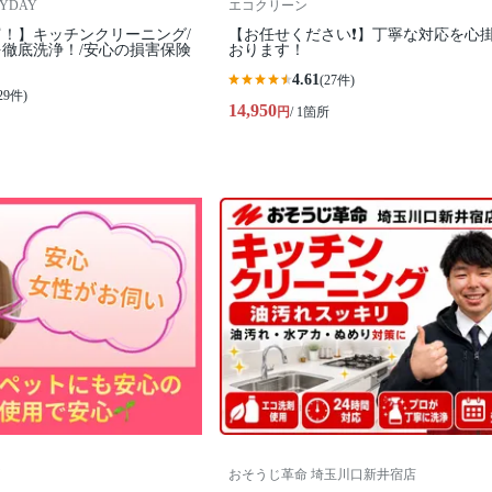
RYDAY
エコクリーン
！】キッチンクリーニング/
【お任せください❗️】丁寧な対応を心
徹底洗浄！/安心の損害保険
おります！
4.61
(27件)
29件)
14,950
円
/ 1箇所
おそうじ革命 埼玉川口新井宿店