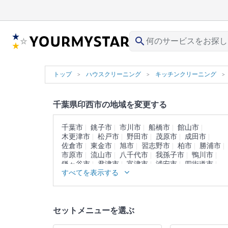
search
トップ
ハウスクリーニング
キッチンクリーニング
千葉県印西市の地域を変更する
千葉市
銚子市
市川市
船橋市
館山市
木更津市
松戸市
野田市
茂原市
成田市
佐倉市
東金市
旭市
習志野市
柏市
勝浦市
市原市
流山市
八千代市
我孫子市
鴨川市
鎌ヶ谷市
君津市
富津市
浦安市
四街道市
すべてを表示する
袖ヶ浦市
八街市
白井市
富里市
南房総市
匝瑳市
香取市
山武市
いすみ市
大網白里市
印旛郡
香取郡
山武郡
長生郡
夷隅郡
安房郡
セットメニューを選ぶ