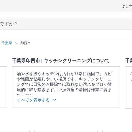
はじ
千葉県
印西市
千葉県印西市 | キッチンクリーニングについて
千
油や水を扱うキッチンは汚れが非常に頑固で、カビ
や雑菌が繁殖しやすい場所です。キッチンクリーニ
ングでは日常のお掃除では取れない汚れをプロが徹
底的に取り除きます。※換気扇の清掃は作業に含ま
れません。
すべてを表示する
▼表示価格に含まれるキッチンクリーニングの作業
範囲
ガス・IH台 / ガスコンロ / グリル / シンク / 蛇口 / 排
水口 / 調理台 / キッチン照明 / 戸棚表面 / 壁面 / 床 /
作業場所の簡易清掃