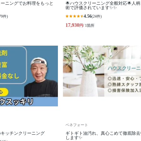
リーニングでお料理をもっと
🌟ハウスクリーニング全般対応🌟人
術で評価されています✨✨
4.56
79件)
(24件)
17,930
円
/ 1箇所
ベネフォート
のキッチンクリーニング
ギトギト油汚れ、真心こめて徹底除去
します✨