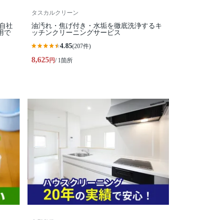
タスカルクリーン
全自社
油汚れ・焦げ付き・水垢を徹底洗浄するキ
用で
ッチンクリーニングサービス
4.85
(207件)
8,625
円
/ 1箇所