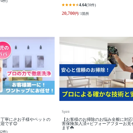
74件)
4.64
(59件)
20,700
円
/ 1箇所
Spirit
丁寧に🎉お子様やペットの
【お客様のお掃除のお悩み全般に対応❗
迎です😊
害保険加入済⭐️ビフォーアフターお見
ます☘️
62件)