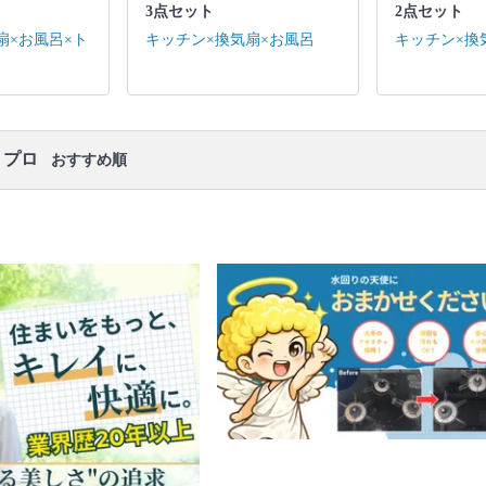
口コミ
もご参照ください。
3点セット
2点セット
※本ページでは一部プロモーションを含む場合があ
扇×お風呂×ト
キッチン×換気扇×お風呂
キッチン×換
ります。
・プロ
おすすめ順