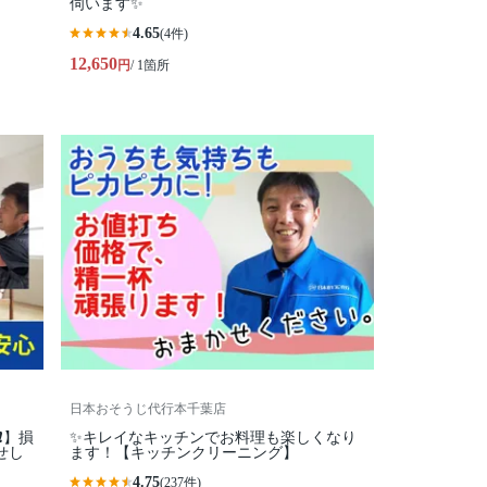
伺います✨
4.65
(4件)
12,650
円
/ 1箇所
日本おそうじ代行本千葉店
️】損
✨キレイなキッチンでお料理も楽しくなり
せし
ます！【キッチンクリーニング】
4.75
(237件)