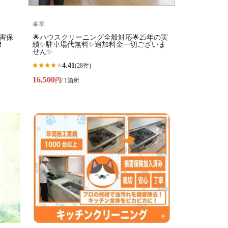
峯幸
害保
🌟ハウスクリーニング全般対応🌟25年の実
️
績✨駐車場代無料✨追加料金一切ございま
せん✨
4.41
(28件)
16,500
円
/ 1箇所