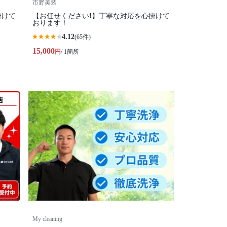
市野美装
掛けて
【お任せください❗️】丁寧な対応を心掛けて
おります！
4.12
(65件)
15,000
円
/ 1箇所
My cleaning