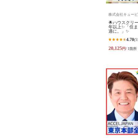
株式会社キュービ
🌟ハウスクリ
年以上✨「住
適に。」✨
4.70
(5
20,125
円
/ 1箇所