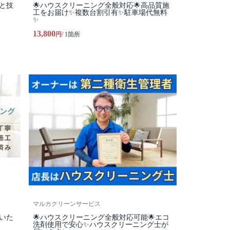
柄と技
🌟ハウスクリーニング全般対応🌟高品質施
工をお届け✨複数台割引有✨駐車場代無料
✨
13,800
円
/ 1箇所
マルカクリーンサービス
いた
🌟ハウスクリーニング全般対応可能🌟エコ
洗剤使用で安心✨ハウスクリーニング士が