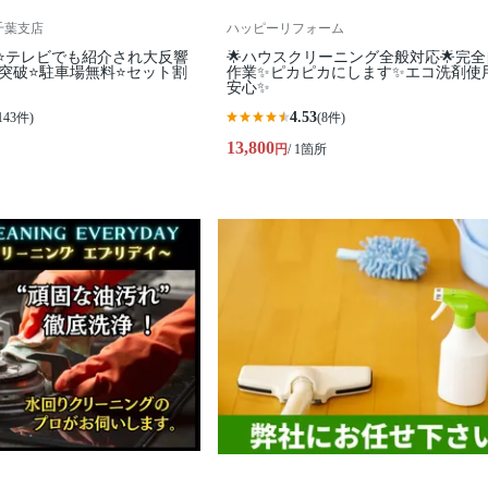
I千葉支店
ハッピーリフォーム
⭐テレビでも紹介され大反響
🌟ハウスクリーニング全般対応🌟完
0件突破⭐️駐車場無料⭐セット割
作業✨️ピカピカにします✨️エコ洗剤使
安心✨
4.53
143件)
(8件)
13,800
円
/ 1箇所