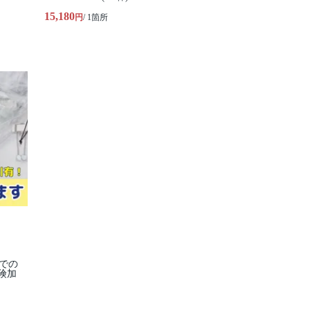
15,180
円
/ 1箇所
手での
険加