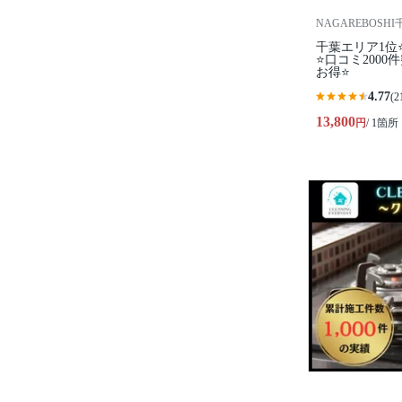
NAGAREBOSH
千葉エリア1位
⭐️口コミ200
お得⭐
4.77
(2
13,800
円
/ 1箇所