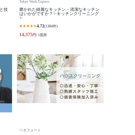
Tokyo Wash Express
柄と技
磨かれた綺麗なキッチン・清潔なキッチン
はいかがですか？✨キッチンクリーニング
✨
4.72
(1384件)
14,375
円
/ 1箇所
ベネフォート