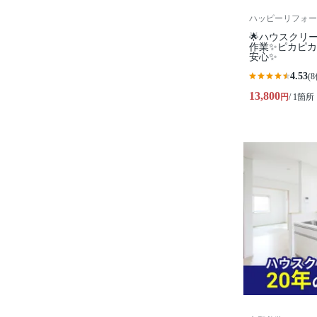
ハッピーリフォー
🌟ハウスクリ
作業✨️ピカピ
安心✨
4.53
(8
13,800
円
/ 1箇所