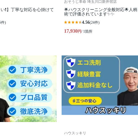
おそうじ革命 埼玉川口新井宿店
い❗️】丁寧な対応を心掛けて
🌟ハウスクリーニング全般対応🌟人
術で評価されています✨✨
4.56
5件)
(24件)
17,930
円
/ 1箇所
ハウスッキリ