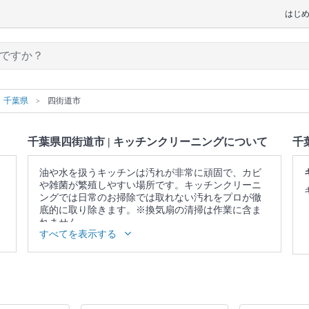
はじ
千葉県
四街道市
千葉県四街道市 | キッチンクリーニングについて
千
油や水を扱うキッチンは汚れが非常に頑固で、カビ
や雑菌が繁殖しやすい場所です。キッチンクリーニ
ングでは日常のお掃除では取れない汚れをプロが徹
底的に取り除きます。※換気扇の清掃は作業に含ま
れません。
すべてを表示する
▼表示価格に含まれるキッチンクリーニングの作業
範囲
ガス・IH台 / ガスコンロ / グリル / シンク / 蛇口 / 排
水口 / 調理台 / キッチン照明 / 戸棚表面 / 壁面 / 床 /
作業場所の簡易清掃