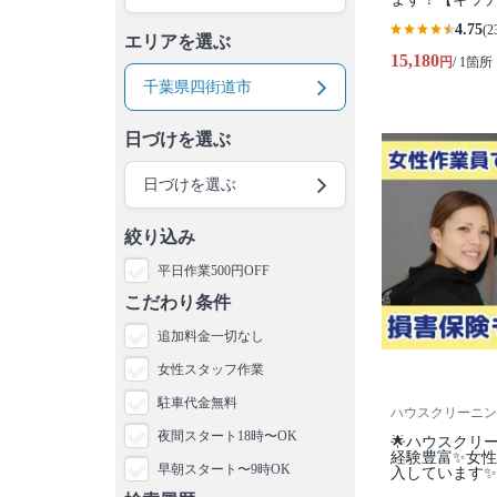
4.75
(2
エリアを選ぶ
15,180
円
/ 1箇所
千葉県四街道市
日づけを選ぶ
日づけを選ぶ
絞り込み
平日作業500円OFF
こだわり条件
追加料金一切なし
女性スタッフ作業
駐車代金無料
ハウスクリーニングL
夜間スタート18時〜OK
🌟ハウスクリ
経験豊富✨女性
早朝スタート〜9時OK
入しています✨