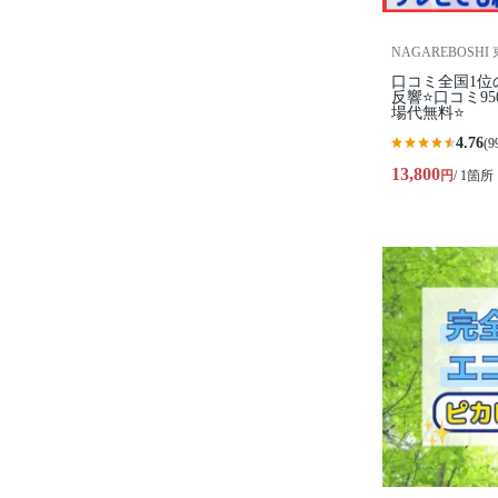
NAGAREBOSHI
口コミ全国1位
反響⭐口コミ9
場代無料⭐
4.76
(9
13,800
円
/ 1箇所