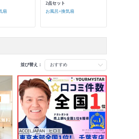
2点セット
気扇
お風呂×換気扇
並び替え：