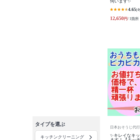
伺います✨
4.65
(4
12,650
円
/ 1箇所
タイプを選ぶ
日本おそうじ代行
✨キレイなキ
キッチンクリーニング
ます！【キッ