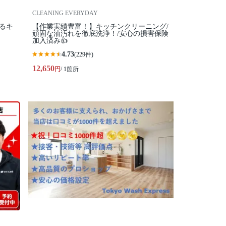
CLEANING EVERYDAY
るキ
【作業実績豊富！】キッチンクリーニング/
頑固な油汚れを徹底洗浄！/安心の損害保険
加入済み👍
4.73
(229件)
12,650
円
/ 1箇所