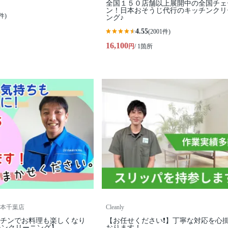
全国１５０店舗以上展開中の全国チェ
ン！日本おそうじ代行のキッチンクリ
件)
ング♪
4.55
(2001件)
16,100
円
/ 1箇所
本千葉店
Cleanly
ッチンでお料理も楽しくなり
【お任せください❗️】丁寧な対応を心
チンクリーニング】
おります！