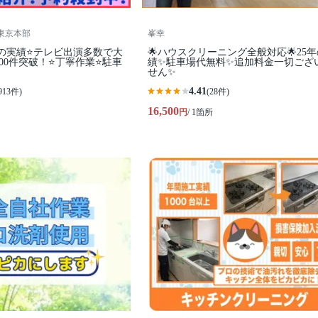
 東京本部
峯幸
の実績⭐テレビ出演多数で大
🌟ハウスクリーニング全般対応🌟25
500件突破！⭐丁寧作業⭐駐車
績✨駐車場代無料✨追加料金一切ござ
せん✨
4.41
913件)
(28件)
16,500
円
/ 1箇所