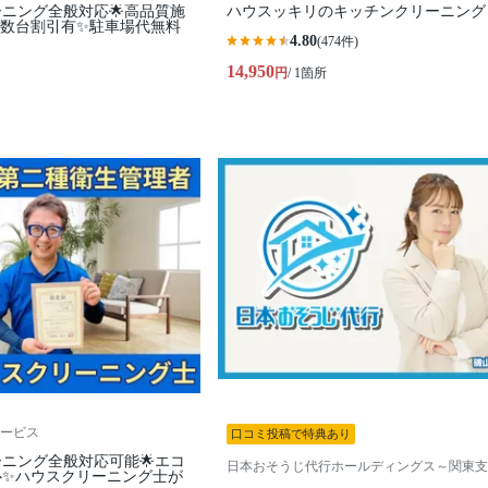
ーニング全般対応🌟高品質施
ハウスッキリのキッチンクリーニング
複数台割引有✨駐車場代無料
4.80
(474件)
14,950
円
/ 1箇所
ービス
口コミ投稿で特典あり
ーニング全般対応可能🌟エコ
日本おそうじ代行ホールディングス～関東支
心✨ハウスクリーニング士が