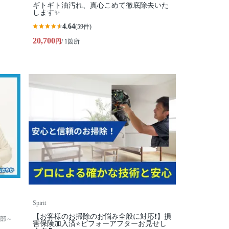
ギトギト油汚れ、真心こめて徹底除去いた
します✨
4.64
(59件)
20,700
円
/ 1箇所
Spirit
【お客様のお掃除のお悩み全般に対応❗️】損
部～
害保険加入済⭐️ビフォーアフターお見せし