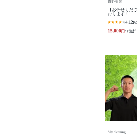
市野美装
【お任せくださ
おります！
4.12
(6
15,000
円
/ 1箇所
My cleaning