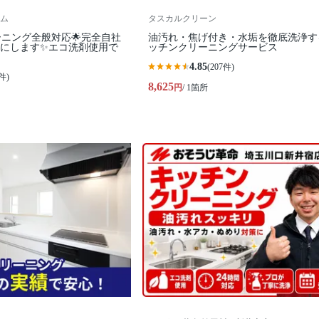
ム
タスカルクリーン
ーニング全般対応🌟完全自社
油汚れ・焦げ付き・水垢を徹底洗浄す
カにします✨️エコ洗剤使用で
ッチンクリーニングサービス
4.85
(207件)
件)
8,625
円
/ 1箇所