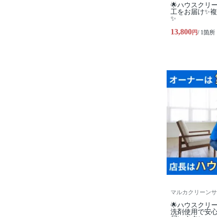
🌟ハウスクリ
工をお届け✨
✨
13,800
円
/ 1箇所
マルカクリーンサ
🌟ハウスクリ
洗剤使用で安