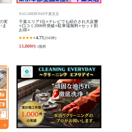
NAGAREBOSHI千葉支店
年の実
千葉エリア1位⭐テレビでも紹介され大反響
いま
⭐️口コミ2000件突破⭐️駐車場無料⭐セット割
お得⭐
4.77
(2143件)
13,800
円
/ 1箇所