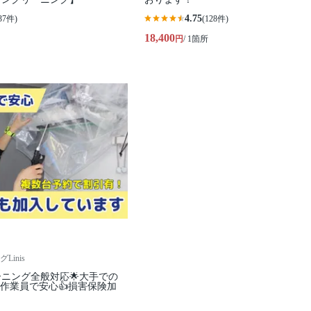
4.75
37件)
(128件)
18,400
円
/ 1箇所
inis
ーニング全般対応🌟大手での
作業員で安心👍損害保険加