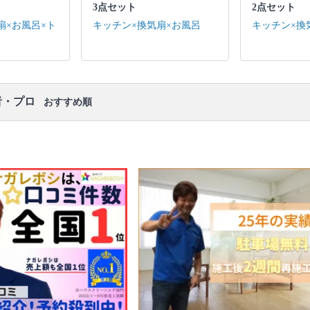
口コミ
もご参照ください。
3点セット
2点セット
※本ページでは一部プロモーションを含む場合があ
扇×お風呂×ト
キッチン×換気扇×お風呂
キッチン×換
ります。
者・プロ
おすすめ順