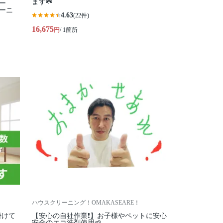
ます☘️
ー
ーニ
4.63
(22件)
16,675
円
/ 1箇所
ハウスクリーニング！OMAKASEARE！
掛けて
【安心の自社作業❗️】お子様やペットに安心
安全のエコ洗剤使用🌱