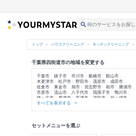
search
トップ
ハウスクリーニング
キッチンクリーニング
千葉県四街道市の地域を変更する
千葉市
銚子市
市川市
船橋市
館山市
木更津市
松戸市
野田市
茂原市
成田市
佐倉市
東金市
旭市
習志野市
柏市
勝浦市
市原市
流山市
八千代市
我孫子市
鴨川市
鎌ヶ谷市
君津市
富津市
浦安市
袖ヶ浦市
すべてを表示する
八街市
印西市
白井市
富里市
南房総市
匝瑳市
香取市
山武市
いすみ市
大網白里市
印旛郡
香取郡
山武郡
長生郡
夷隅郡
安房郡
セットメニューを選ぶ