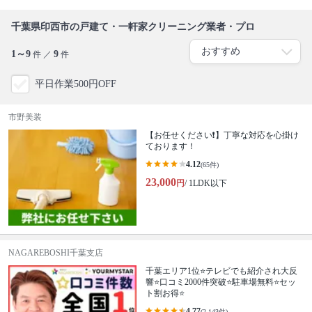
千葉県印西市の戸建て・一軒家クリーニング業者・プロ
1～9
9
件 ／
件
平日作業500円OFF
市野美装
【お任せください❗️】丁寧な対応を心掛け
ております！
4.12
(65件)
23,000
円
/ 1LDK以下
NAGAREBOSHI千葉支店
千葉エリア1位⭐テレビでも紹介され大反
響⭐️口コミ2000件突破⭐️駐車場無料⭐セッ
ト割お得⭐
4.77
(2,143件)