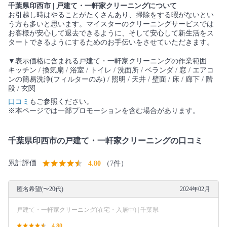
千葉県印西市 | 戸建て・一軒家クリーニングについて
お引越し時はやることがたくさんあり、掃除をする暇がないとい
う方も多いと思います。マイスターのクリーニングサービスでは
お客様が安心して退去できるように、そして安心して新生活をス
タートできるようにするためのお手伝いをさせていただきます。
▼表示価格に含まれる戸建て・一軒家クリーニングの作業範囲
キッチン / 換気扇 / 浴室 / トイレ / 洗面所 / ベランダ / 窓 / エアコ
ンの簡易洗浄(フィルターのみ) / 照明 / 天井 / 壁面 / 床 / 廊下 / 階
段 / 玄関
口コミ
もご参照ください。
※本ページでは一部プロモーションを含む場合があります。
千葉県印西市の戸建て・一軒家クリーニングの口コミ
累計評価
4.80
（7件）
匿名希望(〜20代)
2024年02月
戸建て・一軒家クリーニング(在宅・入居中) | 千葉県
4.80