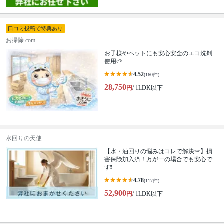
口コミ投稿で特典あり
お掃除.com
お子様やペットにも安心安全のエコ洗剤
使用🌱
4.52
(160件)
28,750
円
/ 1LDK以下
水回りの天使
【水・油回りの悩みはコレで解決🪽】損
害保険加入済！万が一の場合でも安心で
す❗️
4.78
(117件)
52,900
円
/ 1LDK以下