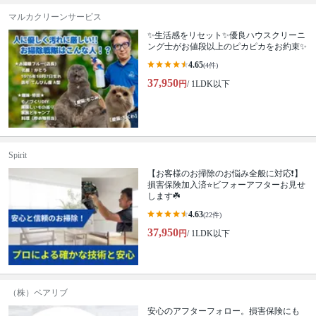
マルカクリーンサービス
✨生活感をリセット✨優良ハウスクリーニ
ング士がお値段以上のピカピカをお約束✨
4.65
(4件)
37,950
円
/ 1LDK以下
Spirit
【お客様のお掃除のお悩み全般に対応❗️】
損害保険加入済⭐️ビフォーアフターお見せ
します☘️
4.63
(22件)
37,950
円
/ 1LDK以下
（株）ベアリブ
安心のアフターフォロー。損害保険にも