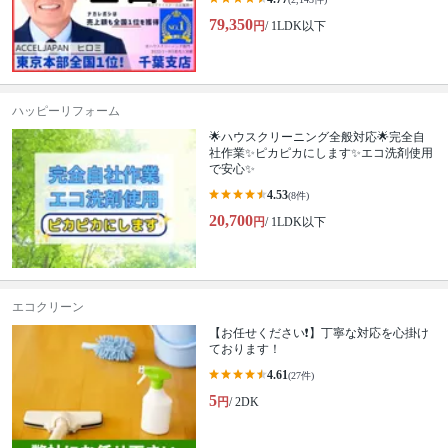
79,350
円
/ 1LDK以下
ハッピーリフォーム
🌟ハウスクリーニング全般対応🌟完全自
社作業✨️ピカピカにします✨️エコ洗剤使用
で安心✨
4.53
(8件)
20,700
円
/ 1LDK以下
エコクリーン
【お任せください❗️】丁寧な対応を心掛け
ております！
4.61
(27件)
5
円
/ 2DK