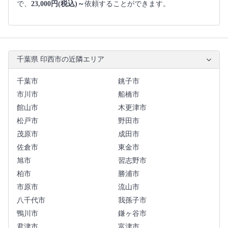
で、
23,000円(税込)～
依頼することができます。
千葉県 印西市の近隣エリア
千葉市
銚子市
市川市
船橋市
館山市
木更津市
松戸市
野田市
茂原市
成田市
佐倉市
東金市
旭市
習志野市
柏市
勝浦市
市原市
流山市
八千代市
我孫子市
鴨川市
鎌ヶ谷市
君津市
富津市