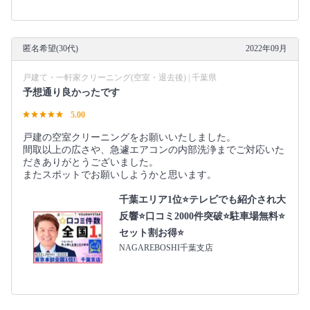
匿名希望(30代)
2022年09月
戸建て・一軒家クリーニング(空室・退去後) | 千葉県
予想通り良かったです
5.00
戸建の空室クリーニングをお願いいたしました。
間取以上の広さや、急遽エアコンの内部洗浄までご対応いた
だきありがとうございました。
またスポットでお願いしようかと思います。
千葉エリア1位⭐テレビでも紹介され大
反響⭐️口コミ2000件突破⭐️駐車場無料⭐
セット割お得⭐
NAGAREBOSHI千葉支店