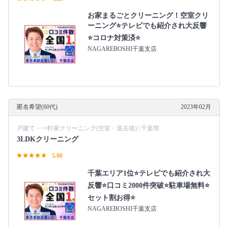
お家まるごとクリーニング！空室クリ
ーニング⭐テレビでも紹介され大反響
⭐コロナ対策済⭐
NAGAREBOSHI千葉支店
匿名希望(60代)
2023年02月
戸建て・一軒家クリーニング(空室・退去後) | 千葉県
3LDKクリーニング
5.00
千葉エリア1位⭐テレビでも紹介され大
反響⭐️口コミ2000件突破⭐️駐車場無料⭐
セット割お得⭐
NAGAREBOSHI千葉支店