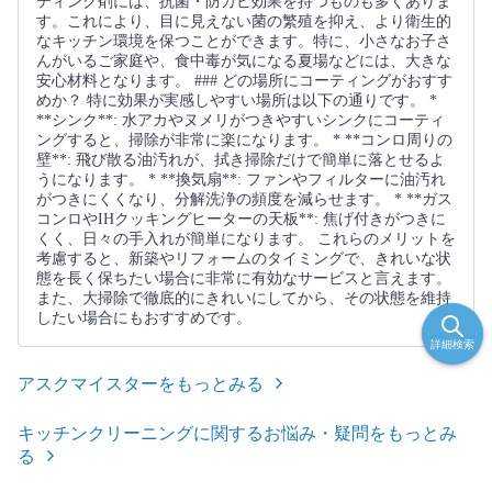
ティング剤には、抗菌・防カビ効果を持つものも多くありま
す。これにより、目に見えない菌の繁殖を抑え、より衛生的
なキッチン環境を保つことができます。特に、小さなお子さ
んがいるご家庭や、食中毒が気になる夏場などには、大きな
安心材料となります。 ### どの場所にコーティングがおすす
めか？ 特に効果が実感しやすい場所は以下の通りです。 *
**シンク**: 水アカやヌメリがつきやすいシンクにコーティ
ングすると、掃除が非常に楽になります。 * **コンロ周りの
壁**: 飛び散る油汚れが、拭き掃除だけで簡単に落とせるよ
うになります。 * **換気扇**: ファンやフィルターに油汚れ
がつきにくくなり、分解洗浄の頻度を減らせます。 * **ガス
コンロやIHクッキングヒーターの天板**: 焦げ付きがつきに
くく、日々の手入れが簡単になります。 これらのメリットを
考慮すると、新築やリフォームのタイミングで、きれいな状
態を長く保ちたい場合に非常に有効なサービスと言えます。
また、大掃除で徹底的にきれいにしてから、その状態を維持
したい場合にもおすすめです。
詳細検索
アスクマイスターをもっとみる
キッチンクリーニングに関するお悩み・疑問をもっとみ
る