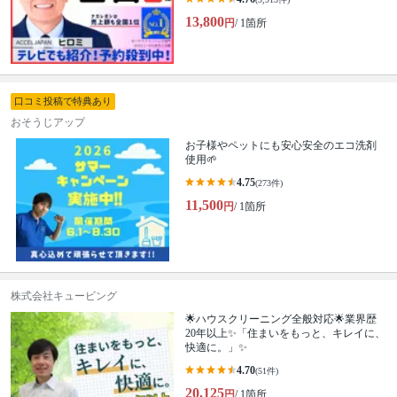
13,800
円
/ 1箇所
口コミ投稿で特典あり
おそうじアップ
お子様やペットにも安心安全のエコ洗剤
使用🌱
4.75
(273件)
11,500
円
/ 1箇所
株式会社キュービング
🌟ハウスクリーニング全般対応🌟業界歴
20年以上✨「住まいをもっと、キレイに、
快適に。」✨
4.70
(51件)
20,125
円
/ 1箇所