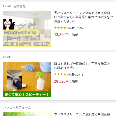
Heartful合同会社
🌟ハウスクリーニング全般対応🌟完全自
社作業で安心✨業界歴５年のプロの技をご
体感ください✨
4.49
(118件)
13,800
円
/ 1箇所
crewk
口コミ見れば一目瞭然！！丁寧な施工を
お求めは当店に✨
4.56
(264件)
28,520
円
/ 1箇所
ハッピーリフォーム
🌟ハウスクリーニング全般対応🌟完全自