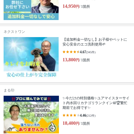
14,950
円
/ 1箇所
ネクストワン
【追加料金一切なし】お子様やペットに
安心安全のエコ洗剤使用🌱
4.67
(345件)
13,800
円
/ 1箇所
まる印
✨今だけの特別価格✨ユアマイスターサイ
ト内水回りカテゴリランクイン🛀🏆繁忙
期前でお得です✨
4.46
(212件)
18,400
円
/ 1箇所