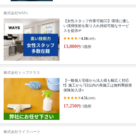
株式会社WAYs
【女性スタッフ作業可能🙆‍♀️】環境に優し
い清掃技術を取り入れ持続可能なサービ
スを提供🌱
4.10
(18件)
13,800
円
/ 1箇所
株式会社トップクラス
【一般個人宅様から法人様も幅広く対応
❗️】施工から7日以内の再施工は無料🈚️損害
保険加入済⭐️
4.51
(28件)
17,250
円
/ 1箇所
株式会社ライフハーツ