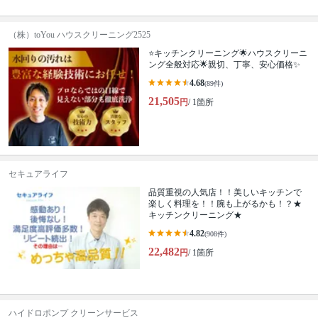
（株）toYou ハウスクリーニング2525
⭐️キッチンクリーニング🌟ハウスクリーニ
ング全般対応🌟親切、丁寧、安心価格✨
4.68
(89件)
21,505
円
/ 1箇所
セキュアライフ
品質重視の人気店！！美しいキッチンで
楽しく料理を！！腕も上がるかも！？★
キッチンクリーニング★
4.82
(908件)
22,482
円
/ 1箇所
ハイドロポンプ クリーンサービス