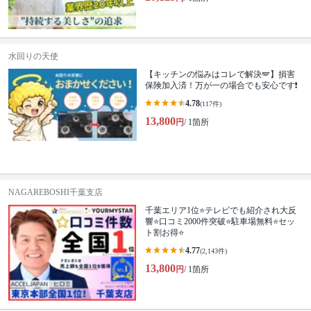
水回りの天使
【キッチンの悩みはコレで解決🪽】損害
保険加入済！万が一の場合でも安心です❗️
4.78
(117件)
13,800
円
/ 1箇所
NAGAREBOSHI千葉支店
千葉エリア1位⭐テレビでも紹介され大反
響⭐️口コミ2000件突破⭐️駐車場無料⭐セッ
ト割お得⭐
4.77
(2,143件)
13,800
円
/ 1箇所