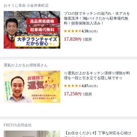
おそうじ革命 小金井東町店
プロの技でキッチンの油汚れ・水アカを
徹底洗浄！3輪バイクだから駐車場代無
料！損害保険加入済み！
4.59
(562件)
17,020
円
/ 1箇所
運氣が上がるお掃除屋さん
☆運気が上がるキッチン清掃☆掃除が料
理を一段と引き立てる隠し味です☆
4.87
(461件)
17,250
円
/ 1箇所
FREYIA合同会社
【お任せください❗️】丁寧な対応を心掛け