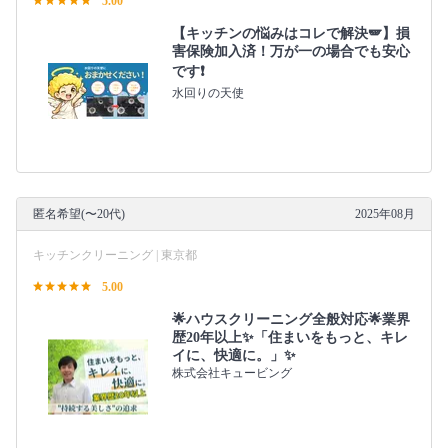
5.00
【キッチンの悩みはコレで解決🪽】損
害保険加入済！万が一の場合でも安心
です❗️
水回りの天使
匿名希望(〜20代)
2025年08月
キッチンクリーニング | 東京都
5.00
🌟ハウスクリーニング全般対応🌟業界
歴20年以上✨「住まいをもっと、キレ
イに、快適に。」✨
株式会社キュービング