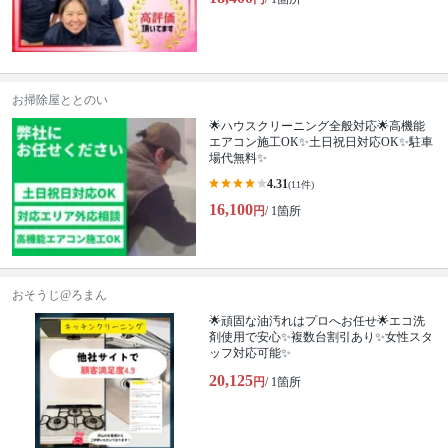
お掃除屋ととのい
🌟ハウスクリーニング全般対応🌟高機能
エアコン施工OK✨土日祝日対応OK✨駐車
場代無料✨
4.31
(11件)
16,100
円
/ 1箇所
おそうじ@ろまん
🌟頑固な油汚れはプロへお任せ🌟エコ洗
剤使用で安心✨複数台割引あり✨女性スタ
ッフ対応可能✨
20,125
円
/ 1箇所