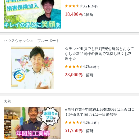
3.71
(17件)
18,400
円
/ 1箇所
ハウスウォッシュ ブルーポート
☆テレビ出演でも評判‼安心綺麗とおもて
なし☆新品同様の復元で気持ち良くお料
理を☆
4.72
(308件)
23,000
円
/ 1箇所
大善
⭐自社作業⭐年間施工台数300台以上💪口コ
ミ評価見て頂ければ一目瞭然💡
4.68
(134件)
51,750
円
/ 1箇所