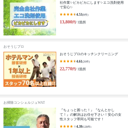
社作業✨️ピカピカにします✨️エコ洗剤使用
で安心✨
4.53
(8件)
13,800
円
/ 1箇所
おそうじプロ
おそうじプロのキッチンクリーニング
4.61
(20件)
22,770
円
/ 1箇所
お掃除コンシェルジュWAT
『ちょっと困った！』『なんとかし
て！』の解決はお任せ下さい！安心の女
性スタッフ帯同も可能です！
4.39
(128件)