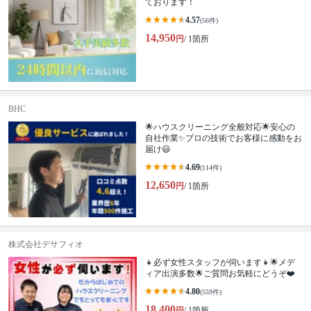
ております！
4.57
(56件)
14,950
円
/ 1箇所
BHC
🌟ハウスクリーニング全般対応🌟安心の
自社作業✨プロの技術でお客様に感動をお
届け😃
4.69
(114件)
12,650
円
/ 1箇所
株式会社デサフィオ
👧必ず女性スタッフが伺います👧🌟メデ
ィア出演多数🌟ご質問お気軽にどうぞ❤️
4.80
(559件)
18,400
円
/ 1箇所