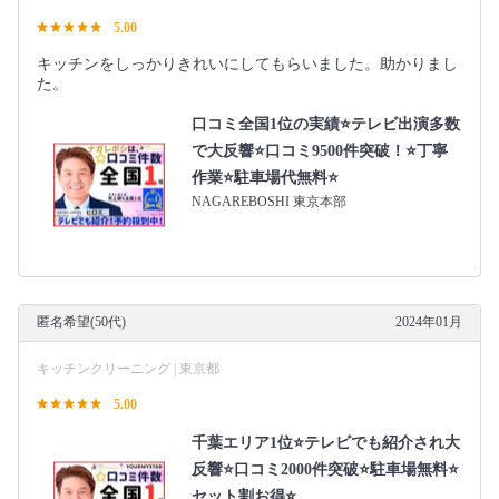
5.00
キッチンをしっかりきれいにしてもらいました。助かりまし
た。
口コミ全国1位の実績⭐テレビ出演多数
で大反響⭐口コミ9500件突破！⭐丁寧
作業⭐駐車場代無料⭐
NAGAREBOSHI 東京本部
匿名希望(50代)
2024年01月
キッチンクリーニング | 東京都
5.00
千葉エリア1位⭐テレビでも紹介され大
反響⭐️口コミ2000件突破⭐️駐車場無料⭐
セット割お得⭐