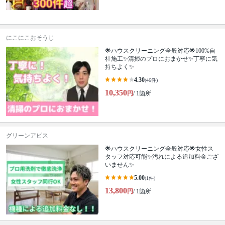
にこにこおそうじ
🌟ハウスクリーニング全般対応🌟100%自
社施工✨清掃のプロにおまかせ✨丁寧に気
持ちよく✨
4.30
(46件)
10,350
円
/ 1箇所
グリーンアピス
🌟ハウスクリーニング全般対応🌟女性ス
タッフ対応可能✨汚れによる追加料金ござ
いません✨
5.00
(1件)
13,800
円
/ 1箇所