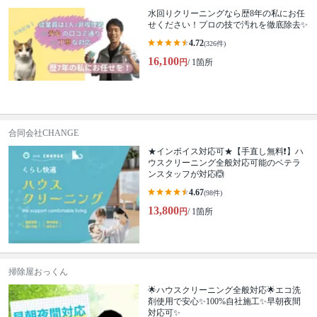
水回りクリーニングなら歴8年の私にお任
せください！プロの技で汚れを徹底除去✨
4.72
(326件)
16,100
円
/ 1箇所
合同会社CHANGE
★インボイス対応可★【手直し無料❗️】ハ
ウスクリーニング全般対応可能のベテラ
ンスタッフが対応🙆
4.67
(98件)
13,800
円
/ 1箇所
掃除屋おっくん
🌟ハウスクリーニング全般対応🌟エコ洗
剤使用で安心✨100%自社施工✨早朝夜間
対応可✨