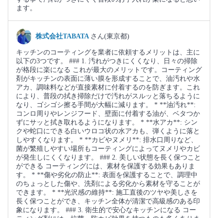
ます。
株式会社TABATA
さん(東京都)
キッチンのコーティングを業者に依頼するメリットは、主に
以下の3つです。 ### 1. 汚れがつきにくくなり、日々の掃除
が格段に楽になる これが最大のメリットです。コーティング
剤がキッチンの表面に薄い膜を形成することで、油汚れや水
アカ、調味料などが直接素材に付着するのを防ぎます。これ
により、普段の拭き掃除だけで汚れがスルッと落ちるように
なり、ゴシゴシ擦る手間が大幅に減ります。 * **油汚れ**:
コンロ周りやレンジフード、壁面に付着する油が、ベタつか
ずにサッと拭き取れるようになります。 * **水アカ**: シン
クや蛇口にできる白いウロコ状の水アカも、弾くように落と
しやすくなります。 * **カビやヌメリ**: 排水口周りなど、
菌が繁殖しやすい場所もコーティングによってヌメリやカビ
が発生しにくくなります。 ### 2. 美しい状態を長く保つこと
ができる コーティングには、素材を保護する効果もありま
す。 * **傷や劣化の防止**: 表面を保護することで、調理中
のちょっとした傷や、洗剤による劣化から素材を守ることが
できます。 * **光沢感の維持**: 施工直後のツヤや美しさを
長く保つことができ、キッチン全体が清潔で高級感のある印
象になります。 ### 3. 衛生的で安心なキッチンになる コー