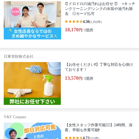
⏰ドロドロの油汚れはお任せ ⏰ ⭐キッチ
ンクリーニング/シンクの水垢や油汚れ除
去 ◎カード払可
4.50
(1,352件)
18,170
円
/ 1箇所
日東管財株式会社
【お任せください❗️】丁寧な対応を心掛け
ております！
13,570
円
/ 1箇所
Y&Y Conpany
【女性スタッフ作業可能🙆‍♀️】24時間、深
夜、早朝も作業可能❗️
4.72
(111件)