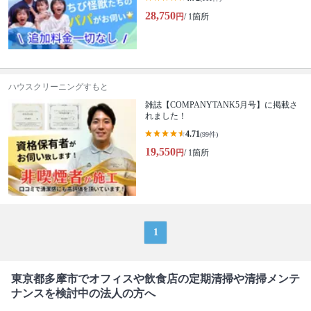
28,750
円
/ 1箇所
ハウスクリーニングすもと
雑誌【COMPANYTANK5月号】に掲載さ
れました！
4.71
(99件)
19,550
円
/ 1箇所
1
東京都多摩市でオフィスや飲食店の定期清掃や清掃メンテ
ナンスを検討中の法人の方へ