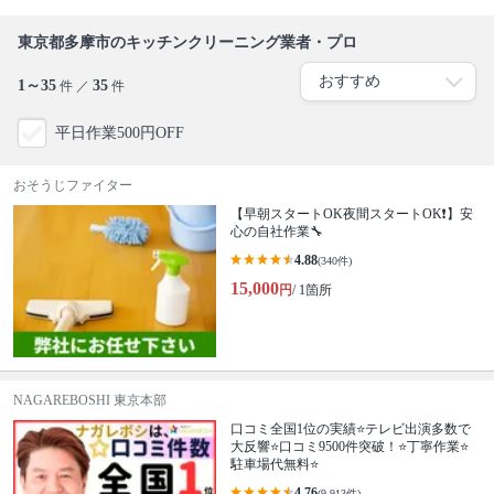
東京都多摩市のキッチンクリーニング業者・プロ
1～35
35
件 ／
件
平日作業500円OFF
おそうじファイター
【早朝スタートOK夜間スタートOK❗️】安
心の自社作業🔧
4.88
(340件)
15,000
円
/ 1箇所
NAGAREBOSHI 東京本部
口コミ全国1位の実績⭐テレビ出演多数で
大反響⭐口コミ9500件突破！⭐丁寧作業⭐
駐車場代無料⭐
4.76
(9,913件)