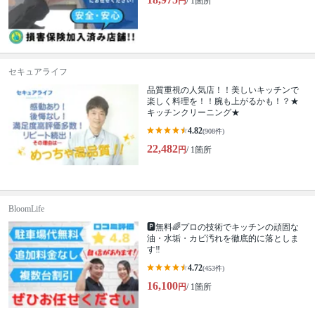
円
/ 1箇所
セキュアライフ
品質重視の人気店！！美しいキッチンで
楽しく料理を！！腕も上がるかも！？★
キッチンクリーニング★
4.82
(908件)
22,482
円
/ 1箇所
BloomLife
🅿️無料🌈プロの技術でキッチンの頑固な
油・水垢・カビ汚れを徹底的に落としま
す‼️
4.72
(453件)
16,100
円
/ 1箇所