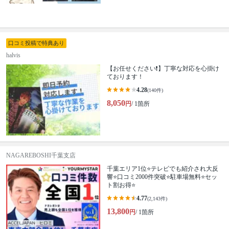
口コミ投稿で特典あり
halvis
【お任せください❗️】丁寧な対応を心掛け
ております！
4.28
(140件)
8,050
円
/ 1箇所
NAGAREBOSHI千葉支店
千葉エリア1位⭐テレビでも紹介され大反
響⭐️口コミ2000件突破⭐️駐車場無料⭐セッ
ト割お得⭐
4.77
(2,143件)
13,800
円
/ 1箇所