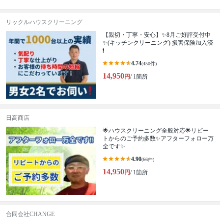
リックルハウスクリーニング
【親切・丁寧・安心】✨️8月ご好評受付中
✨️(キッチンクリーニング) 損害保険加入済
❗️
4.74
(450件)
14,950
円
/ 1箇所
日高商店
🌟ハウスクリーニング全般対応🌟リピー
トからのご予約多数✨アフターフォロー万
全です✨
4.90
(66件)
14,950
円
/ 1箇所
合同会社CHANGE