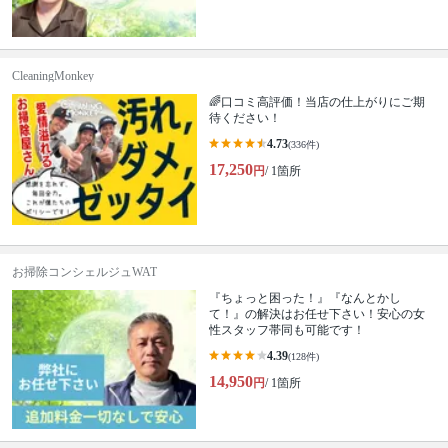
CleaningMonkey
🌈口コミ高評価！当店の仕上がりにご期
待ください！
4.73
(336件)
17,250
円
/ 1箇所
お掃除コンシェルジュWAT
『ちょっと困った！』『なんとかし
て！』の解決はお任せ下さい！安心の女
性スタッフ帯同も可能です！
4.39
(128件)
14,950
円
/ 1箇所