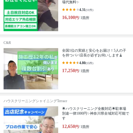
場代無料✨
4.31
(11件)
16,100
円
/ 1箇所
C&R
全国1位の実績と安心をお届け！5人の子
を持つパパ店長が必ずお伺いします🧹
4.80
(15件)
17,250
円
/ 1箇所
ハウスクリーニングシャイニングTerrace
🌟ハウスクリーニング全般対応🌟駐車場
別途一律1000円✨神奈川県全域対応可能で
す
12,650
円
/ 1箇所