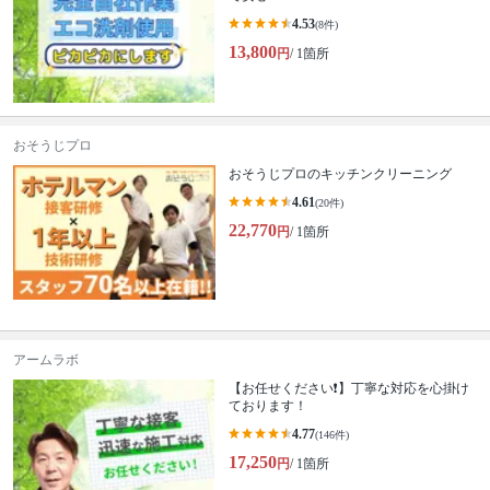
4.53
(8件)
13,800
円
/ 1箇所
おそうじプロ
おそうじプロのキッチンクリーニング
4.61
(20件)
22,770
円
/ 1箇所
アームラボ
【お任せください❗️】丁寧な対応を心掛け
ております！
4.77
(146件)
17,250
円
/ 1箇所