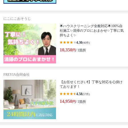
にこにこおそうじ
🌟ハウスクリーニング全般対応🌟100%自
社施工✨清掃のプロにおまかせ✨丁寧に気
持ちよく✨
4.30
(46件)
10,350
円
/ 1箇所
FREYIA合同会社
【お任せください❗️】丁寧な対応を心掛け
ております！
4.58
(57件)
14,950
円
/ 1箇所