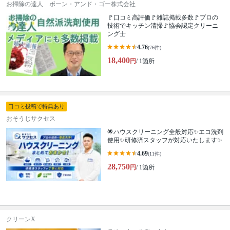
お掃除の達人 ボーン・アンド・ゴー株式会社
🚩口コミ高評価🚩雑誌掲載多数🚩プロの
技術でキッチン清掃🚩協会認定クリーニ
ング士
4.76
(76件)
18,400
円
/ 1箇所
口コミ投稿で特典あり
おそうじサクセス
🌟ハウスクリーニング全般対応✨エコ洗剤
使用✨研修済スタッフが対応いたします✨
4.69
(11件)
28,750
円
/ 1箇所
クリーンX