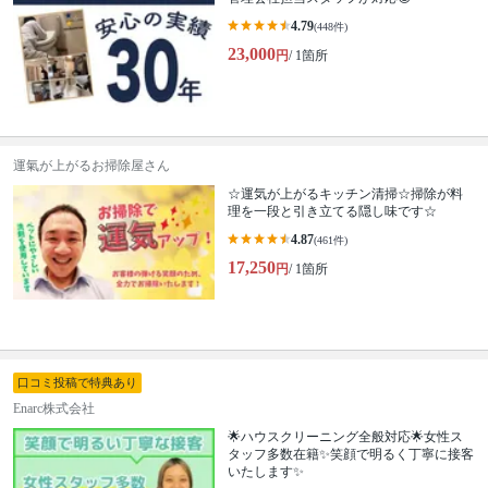
4.79
(448件)
23,000
円
/ 1箇所
運氣が上がるお掃除屋さん
☆運気が上がるキッチン清掃☆掃除が料
理を一段と引き立てる隠し味です☆
4.87
(461件)
17,250
円
/ 1箇所
口コミ投稿で特典あり
Enarc株式会社
🌟ハウスクリーニング全般対応🌟女性ス
タッフ多数在籍✨笑顔で明るく丁寧に接客
いたします✨