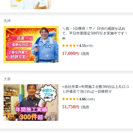
洗神
＼祝・1位獲得！🎊／ 日頃の感謝を込め
て、平日作業限定500円引き実施中です！
🙏
4.53
(47件)
17,000
円
/ 1箇所
大善
⭐自社作業⭐年間施工台数300台以上💪口コ
ミ評価見て頂ければ一目瞭然💡
4.68
(134件)
51,750
円
/ 1箇所