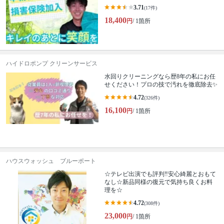
3.71
(17件)
18,400
円
/ 1箇所
ハイドロポンプ クリーンサービス
水回りクリーニングなら歴8年の私にお任
せください！プロの技で汚れを徹底除去✨
4.72
(326件)
16,100
円
/ 1箇所
ハウスウォッシュ ブルーポート
☆テレビ出演でも評判‼安心綺麗とおもて
なし☆新品同様の復元で気持ち良くお料
理を☆
4.72
(308件)
23,000
円
/ 1箇所