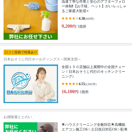
迅速丁寧な作業と安心のアフターフォロ
ー体制❗️【お子様、ペット】がいらっしゃ
るご家庭大歓迎⭐️
4.38
(102件)
9,200
円
/ 1箇所
口コミ投稿で特典あり
日本おそうじ代行ホールディングス～関東支部～
全国１５０店舗以上展開中の全国チェー
ン！日本おそうじ代行のキッチンクリー
ニング♪
4.55
(2,001件)
16,100
円
/ 1箇所
お掃除屋ととのい
🌟ハウスクリーニング全般対応🌟高機能
エアコン施工OK✨土日祝日対応OK✨駐車