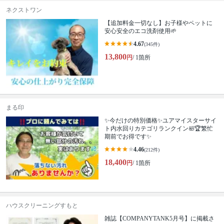
ネクストワン
【追加料金一切なし】お子様やペットに
安心安全のエコ洗剤使用🌱
4.67
(345件)
13,800
円
/ 1箇所
まる印
✨今だけの特別価格✨ユアマイスターサイ
ト内水回りカテゴリランクイン🛀🏆繁忙
期前でお得です✨
4.46
(212件)
18,400
円
/ 1箇所
ハウスクリーニングすもと
雑誌【COMPANYTANK5月号】に掲載さ