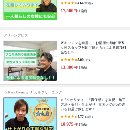
4.64
(269件)
17,500
円
/ 1箇所
グリーンアピス
🌟キッチンを綺麗に、お部屋の印象UP🌟
女性スタッフ対応可能✨汚れによる追加料
金なし✨
5.00
(1件)
13,800
円
/ 1箇所
Re:Karu Cleaning リ･カルクリーニング
⭐『クオリティ』『責任感』を重視！施工
方法・薬剤・仕上がり 他社との3つの違
いをお届け致します！
4.77
(438件)
18,975
円
/ 1箇所