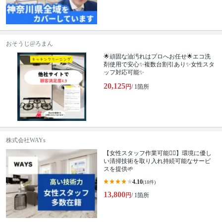
おそうじ@ろまん
🌟頑固な油汚れはプロへお任せ🌟エコ洗
剤使用で安心✨複数台割引あり✨女性スタ
ッフ対応可能✨
20,125
円
/ 1箇所
株式会社WAYs
【女性スタッフ作業可能🙆‍♀️】環境に優し
い清掃技術を取り入れ持続可能なサービ
スを提供🌱
4.10
(18件)
13,800
円
/ 1箇所