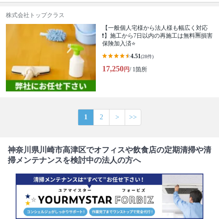
株式会社トップクラス
【一般個人宅様から法人様も幅広く対応
❗️】施工から7日以内の再施工は無料🈚️損害
保険加入済⭐️
4.51
(28件)
17,250
円
/ 1箇所
1
2
>
>>
神奈川県川崎市高津区でオフィスや飲食店の定期清掃や清
掃メンテナンスを検討中の法人の方へ