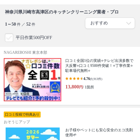
神奈川県川崎市高津区のキッチンクリーニング業者・プロ
1～50
52
件 ／
件
平日作業500円OFF
NAGAREBOSHI 東京本部
口コミ全国1位の実績⭐テレビ出演多数で
大反響⭐口コミ9500件突破！⭐丁寧作業⭐
駐車場代無料⭐
4.76
(9,913件)
13,800
円
/ 1箇所
口コミ投稿で特典あり
おそうじアップ
お子様やペットにも安心安全のエコ洗剤
使用🌱