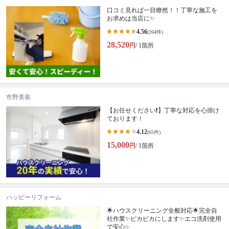
口コミ見れば一目瞭然！！丁寧な施工を
お求めは当店に✨
4.56
(264件)
28,520
円
/ 1箇所
市野美装
【お任せください❗️】丁寧な対応を心掛け
ております！
4.12
(65件)
15,000
円
/ 1箇所
ハッピーリフォーム
🌟ハウスクリーニング全般対応🌟完全自
社作業✨️ピカピカにします✨️エコ洗剤使用
で安心✨