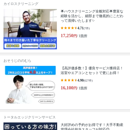
カイロスクリーニング
🌟ハウスクリーニング全般対応🌟豊富な
経験を活かし、細部まで徹底的にこだわ
って清掃いたします✨
4.71
(7件)
17,250
円
/ 1箇所
おそうじののむら
【高評価多数！】優良サービス獲得店！
浴室やエアコンとセットで更にお得！
4.90
(627件)
16,100
円
/ 1箇所
トータルエッジクリーンサービス
大好評めの予約がお得です！大手不動産
管理会社担当スタッフが対応😌