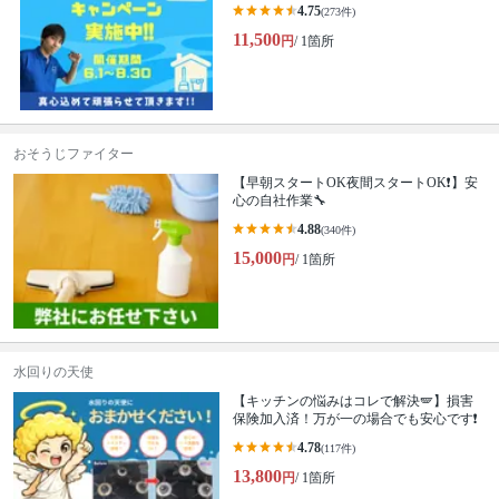
4.75
(273件)
11,500
円
/ 1箇所
おそうじファイター
【早朝スタートOK夜間スタートOK❗️】安
心の自社作業🔧
4.88
(340件)
15,000
円
/ 1箇所
水回りの天使
【キッチンの悩みはコレで解決🪽】損害
保険加入済！万が一の場合でも安心です❗️
4.78
(117件)
13,800
円
/ 1箇所