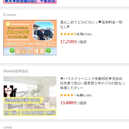
K.service
真心こめてピカピカにッ💖追加料金一切
なし❗️❗️
4.79
(370件)
17,250
円
/ 1箇所
Heartful合同会社
🌟ハウスクリーニング全般対応🌟完全自
社作業で安心✨業界歴５年のプロの技をご
体感ください✨
4.49
(119件)
13,800
円
/ 1箇所
crewk