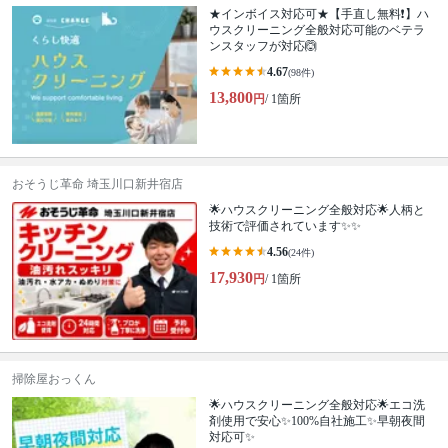
★インボイス対応可★【手直し無料❗️】ハ
ウスクリーニング全般対応可能のベテラ
ンスタッフが対応🙆
4.67
(98件)
13,800
円
/ 1箇所
おそうじ革命 埼玉川口新井宿店
🌟ハウスクリーニング全般対応🌟人柄と
技術で評価されています✨✨
4.56
(24件)
17,930
円
/ 1箇所
掃除屋おっくん
🌟ハウスクリーニング全般対応🌟エコ洗
剤使用で安心✨100%自社施工✨早朝夜間
対応可✨