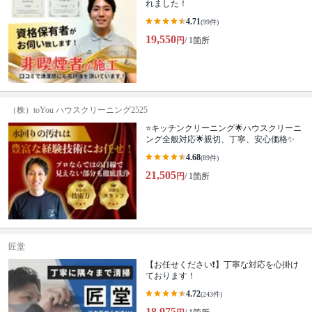
れました！
4.71
(99件)
19,550
円
/ 1箇所
（株）toYou ハウスクリーニング2525
⭐️キッチンクリーニング🌟ハウスクリーニ
ング全般対応🌟親切、丁寧、安心価格✨
4.68
(89件)
21,505
円
/ 1箇所
匠堂
【お任せください❗️】丁寧な対応を心掛け
ております！
4.72
(243件)
18,975