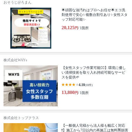
おそうじ@ろまん
🌟頑固な油汚れはプロへお任せ🌟エコ洗
剤使用で安心✨複数台割引あり✨女性スタ
ッフ対応可能✨
20,125
円
/ 1箇所
株式会社WAYs
【女性スタッフ作業可能🙆‍♀️】環境に優し
い清掃技術を取り入れ持続可能なサービ
スを提供🌱
4.10
(18件)
13,800
円
/ 1箇所
株式会社トップクラス
【一般個人宅様から法人様も幅広く対応
❗️】施工から7日以内の再施工は無料🈚️損害