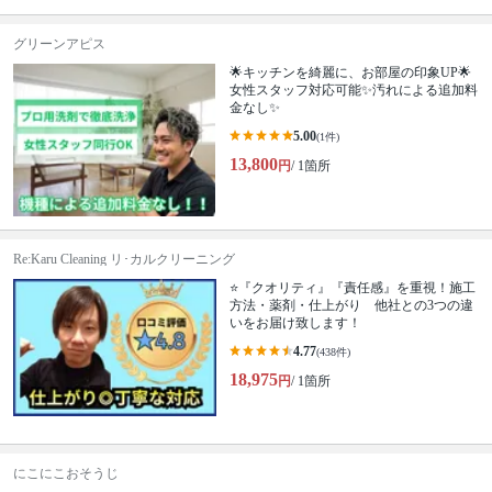
グリーンアピス
🌟キッチンを綺麗に、お部屋の印象UP🌟
女性スタッフ対応可能✨汚れによる追加料
金なし✨
5.00
(1件)
13,800
円
/ 1箇所
Re:Karu Cleaning リ･カルクリーニング
⭐『クオリティ』『責任感』を重視！施工
方法・薬剤・仕上がり 他社との3つの違
いをお届け致します！
4.77
(438件)
18,975
円
/ 1箇所
にこにこおそうじ