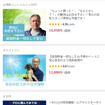
お掃除コンシェルジュWAT
『ちょっと困った！』『なんとかし
て！』の解決はお任せ下さい！安心の女
性スタッフ帯同も可能です！
4.39
(128件)
14,950
円
/ 1箇所
ネクストワン
【追加料金一切なし】お子様やペットに
安心安全のエコ洗剤使用🌱
4.67
(345件)
13,800
円
/ 1箇所
まる印
✨今だけの特別価格✨ユアマイスターサイ