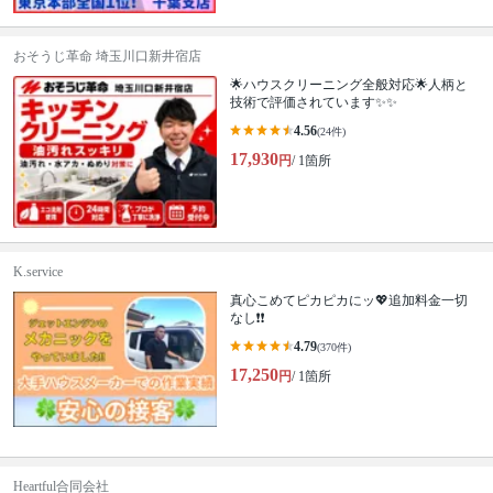
おそうじ革命 埼玉川口新井宿店
🌟ハウスクリーニング全般対応🌟人柄と
技術で評価されています✨✨
4.56
(24件)
17,930
円
/ 1箇所
K.service
真心こめてピカピカにッ💖追加料金一切
なし❗️❗️
4.79
(370件)
17,250
円
/ 1箇所
Heartful合同会社