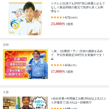
☆テレビ出演でも評判‼安心綺麗とおもて
なし☆新品同様の復元で気持ち良くお料
理を☆
4.72
(308件)
23,000
円
/ 1箇所
洗神
＼祝・1位獲得！🎊／ 日頃の感謝を込め
て、平日作業限定500円引き実施中です！
🙏
4.53
(47件)
17,000
円
/ 1箇所
大善
⭐自社作業⭐年間施工台数300台以上💪口コ
ミ評価見て頂ければ一目瞭然💡
4.68
(134件)