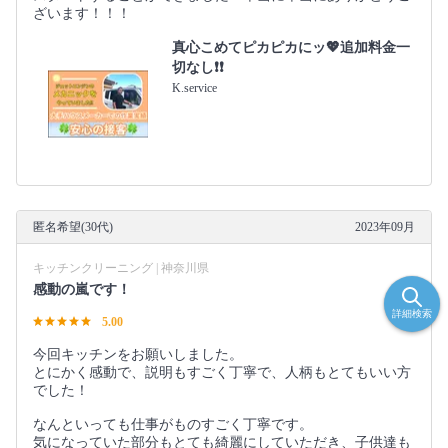
ざいます！！！
真心こめてピカピカにッ💖追加料金一
切なし❗️❗️
K.service
匿名希望(30代)
2023年09月
キッチンクリーニング | 神奈川県
感動の嵐です！
詳細検索
5.00
今回キッチンをお願いしました。
とにかく感動で、説明もすごく丁寧で、人柄もとてもいい方
でした！
なんといっても仕事がものすごく丁寧です。
気になっていた部分もとても綺麗にしていただき、子供達も