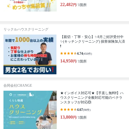
22,482
円
/ 1箇所
リックルハウスクリーニング
【親切・丁寧・安心】✨️8月ご好評受付中
✨️(キッチンクリーニング) 損害保険加入済
❗️
4.74
(450件)
14,950
円
/ 1箇所
合同会社CHANGE
★インボイス対応可★【手直し無料❗️】ハ
ウスクリーニング全般対応可能のベテラ
ンスタッフが対応🙆
4.67
(98件)
13,800
円
/ 1箇所