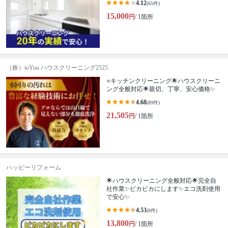
4.12
(65件)
15,000
円
/ 1箇所
（株）toYou ハウスクリーニング2525
⭐️キッチンクリーニング🌟ハウスクリーニ
ング全般対応🌟親切、丁寧、安心価格✨
4.68
(89件)
21,505
円
/ 1箇所
ハッピーリフォーム
🌟ハウスクリーニング全般対応🌟完全自
社作業✨️ピカピカにします✨️エコ洗剤使用
で安心✨
4.53
(8件)
13,800
円
/ 1箇所