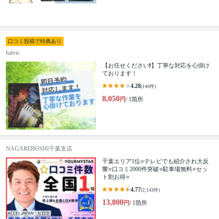
口コミ投稿で特典あり
halvis
【お任せください❗️】丁寧な対応を心掛け
ております！
4.28
(140件)
8,050
円
/ 1箇所
NAGAREBOSHI千葉支店
千葉エリア1位⭐テレビでも紹介され大反
響⭐️口コミ2000件突破⭐️駐車場無料⭐セッ
ト割お得⭐
4.77
(2,143件)
13,800
円
/ 1箇所