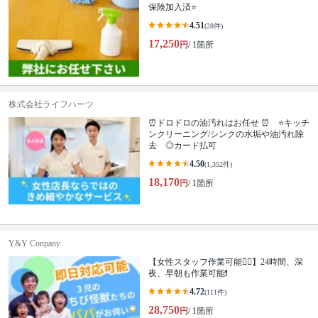
保険加入済⭐️
4.51
(28件)
17,250
円
/ 1箇所
株式会社ライフハーツ
⏰ドロドロの油汚れはお任せ ⏰ ⭐キッチ
ンクリーニング/シンクの水垢や油汚れ除
去 ◎カード払可
4.50
(1,352件)
18,170
円
/ 1箇所
Y&Y Conpany
【女性スタッフ作業可能🙆‍♀️】24時間、深
夜、早朝も作業可能❗️
4.72
(111件)
28,750
円
/ 1箇所