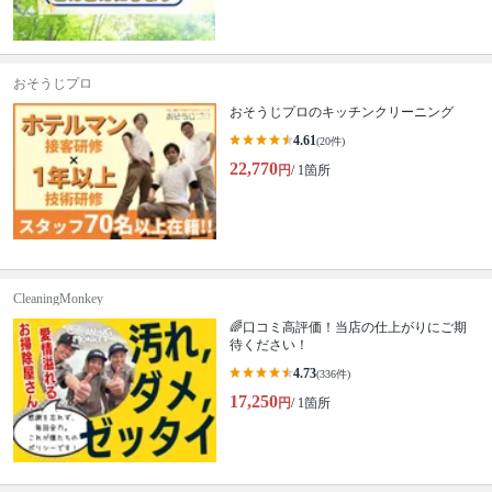
おそうじプロ
おそうじプロのキッチンクリーニング
4.61
(20件)
22,770
円
/ 1箇所
CleaningMonkey
🌈口コミ高評価！当店の仕上がりにご期
待ください！
4.73
(336件)
17,250
円
/ 1箇所