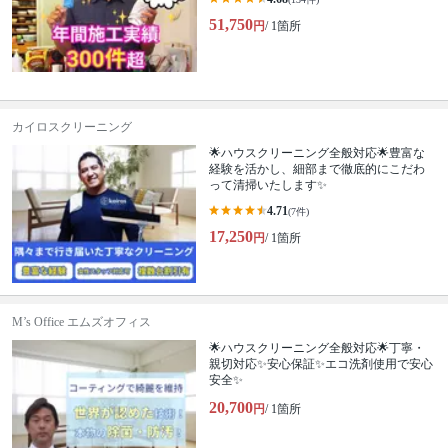
51,750
円
/ 1箇所
カイロスクリーニング
🌟ハウスクリーニング全般対応🌟豊富な
経験を活かし、細部まで徹底的にこだわ
って清掃いたします✨
4.71
(7件)
17,250
円
/ 1箇所
M’s Office エムズオフィス
🌟ハウスクリーニング全般対応🌟丁寧・
親切対応✨安心保証✨エコ洗剤使用で安心
安全✨
20,700
円
/ 1箇所