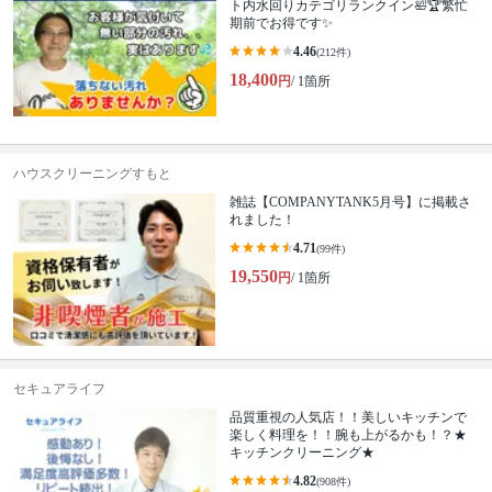
ト内水回りカテゴリランクイン🛀🏆繁忙
期前でお得です✨
4.46
(212件)
18,400
円
/ 1箇所
ハウスクリーニングすもと
雑誌【COMPANYTANK5月号】に掲載さ
れました！
4.71
(99件)
19,550
円
/ 1箇所
セキュアライフ
品質重視の人気店！！美しいキッチンで
楽しく料理を！！腕も上がるかも！？★
キッチンクリーニング★
4.82
(908件)