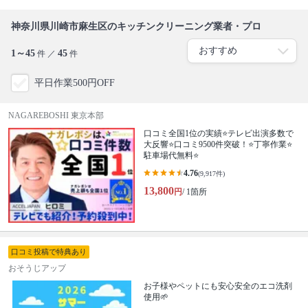
神奈川県川崎市麻生区のキッチンクリーニング業者・プロ
1～45
45
件 ／
件
平日作業500円OFF
NAGAREBOSHI 東京本部
口コミ全国1位の実績⭐テレビ出演多数で
大反響⭐口コミ9500件突破！⭐丁寧作業⭐
駐車場代無料⭐
4.76
(9,917件)
13,800
円
/ 1箇所
口コミ投稿で特典あり
おそうじアップ
お子様やペットにも安心安全のエコ洗剤
使用🌱