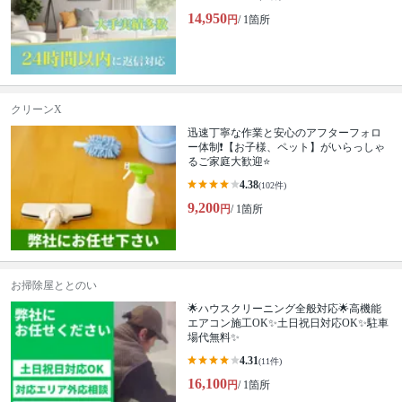
14,950
円
/ 1箇所
クリーンX
迅速丁寧な作業と安心のアフターフォロ
ー体制❗️【お子様、ペット】がいらっしゃ
るご家庭大歓迎⭐️
4.38
(102件)
9,200
円
/ 1箇所
お掃除屋ととのい
🌟ハウスクリーニング全般対応🌟高機能
エアコン施工OK✨土日祝日対応OK✨駐車
場代無料✨
4.31
(11件)
16,100
円
/ 1箇所