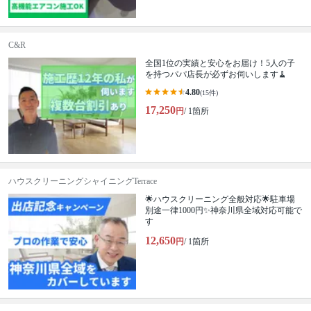
C&R
全国1位の実績と安心をお届け！5人の子
を持つパパ店長が必ずお伺いします🧹
4.80
(15件)
17,250
円
/ 1箇所
ハウスクリーニングシャイニングTerrace
🌟ハウスクリーニング全般対応🌟駐車場
別途一律1000円✨神奈川県全域対応可能で
す
12,650
円
/ 1箇所