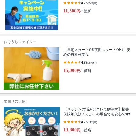
4.75
(273件)
11,500
円
/ 1箇所
おそうじファイター
【早朝スタートOK夜間スタートOK❗️】安
心の自社作業🔧
4.88
(340件)
15,000
円
/ 1箇所
水回りの天使
【キッチンの悩みはコレで解決🪽】損害
保険加入済！万が一の場合でも安心です❗️
4.78
(117件)
13,800
円
/ 1箇所