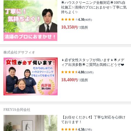
🌟ハウスクリーニング全般対応🌟100%自
社施工✨清掃のプロにおまかせ✨丁寧に気
持ちよく✨
4.30
(46件)
10,350
円
/ 1箇所
株式会社デサフィオ
👧必ず女性スタッフが伺います👧🌟メデ
ィア出演多数🌟ご質問お気軽にどうぞ❤️
4.80
(559件)
18,400
円
/ 1箇所
FREYIA合同会社
【お任せください❗️】丁寧な対応を心掛け
ております！
4.58
(57件)