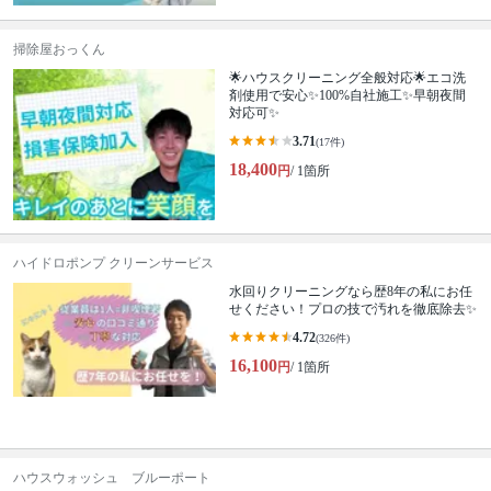
掃除屋おっくん
🌟ハウスクリーニング全般対応🌟エコ洗
剤使用で安心✨100%自社施工✨早朝夜間
対応可✨
3.71
(17件)
18,400
円
/ 1箇所
ハイドロポンプ クリーンサービス
水回りクリーニングなら歴8年の私にお任
せください！プロの技で汚れを徹底除去✨
4.72
(326件)
16,100
円
/ 1箇所
ハウスウォッシュ ブルーポート