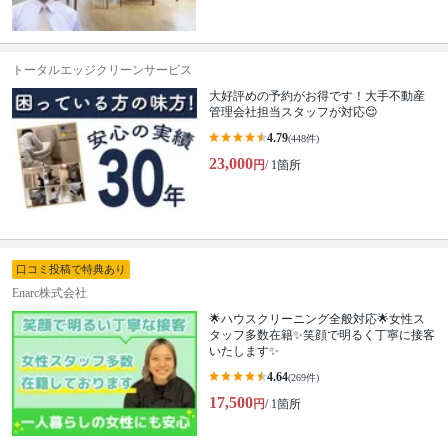
トータルエッジクリーンサービス
大好評めの予約がお得です！大手不動産
管理会社担当スタッフが対応😌
4.79
(448件)
23,000
円
/ 1箇所
口コミ投稿で特典あり
Enarc株式会社
🌟ハウスクリーニング全般対応🌟女性ス
タッフ多数在籍✨笑顔で明るく丁寧に接客
いたします✨
4.64
(269件)
17,500
円
/ 1箇所