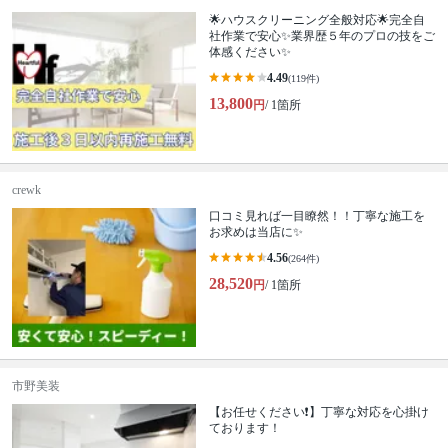
🌟ハウスクリーニング全般対応🌟完全自
社作業で安心✨業界歴５年のプロの技をご
体感ください✨
4.49
(119件)
13,800
円
/ 1箇所
crewk
口コミ見れば一目瞭然！！丁寧な施工を
お求めは当店に✨
4.56
(264件)
28,520
円
/ 1箇所
市野美装
【お任せください❗️】丁寧な対応を心掛け
ております！