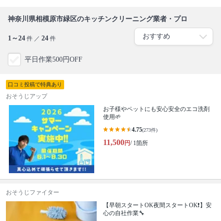
神奈川県相模原市緑区のキッチンクリーニング業者・プロ
1～24
24
件 ／
件
平日作業500円OFF
口コミ投稿で特典あり
おそうじアップ
お子様やペットにも安心安全のエコ洗剤
使用🌱
4.75
(273件)
11,500
円
/ 1箇所
おそうじファイター
【早朝スタートOK夜間スタートOK❗️】安
心の自社作業🔧