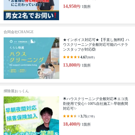
14,950
円
/ 1箇所
合同会社CHANGE
★インボイス対応可★【手直し無料❗️】ハ
ウスクリーニング全般対応可能のベテラ
ンスタッフが対応🙆
4.67
(98件)
13,800
円
/ 1箇所
掃除屋おっくん
🌟ハウスクリーニング全般対応🌟エコ洗
剤使用で安心✨100%自社施工✨早朝夜間
対応可✨
3.71
(17件)
18,400
円
/ 1箇所