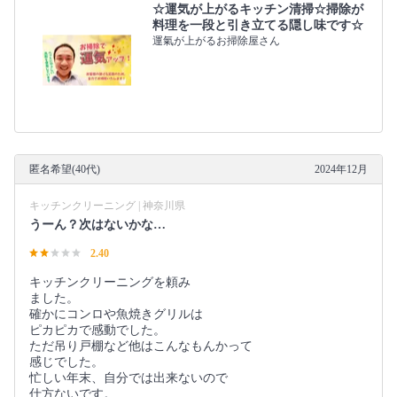
☆運気が上がるキッチン清掃☆掃除が
料理を一段と引き立てる隠し味です☆
運氣が上がるお掃除屋さん
匿名希望(40代)
2024年12月
キッチンクリーニング | 神奈川県
うーん？次はないかな…
2.40
キッチンクリーニングを頼み
ました。
確かにコンロや魚焼きグリルは
ピカピカで感動でした。
ただ吊り戸棚など他はこんなもんかって
感じでした。
忙しい年末、自分では出来ないので
仕方ないです。