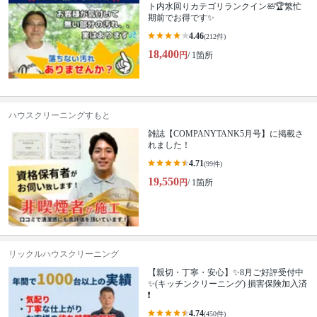
ト内水回りカテゴリランクイン🛀🏆繁忙
期前でお得です✨
4.46
(212件)
18,400
円
/ 1箇所
ハウスクリーニングすもと
雑誌【COMPANYTANK5月号】に掲載さ
れました！
4.71
(99件)
19,550
円
/ 1箇所
リックルハウスクリーニング
【親切・丁寧・安心】✨️8月ご好評受付中
✨️(キッチンクリーニング) 損害保険加入済
❗️
4.74
(450件)