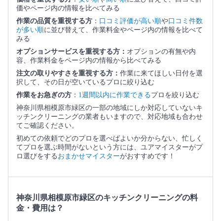
価やページ内の情報を比べてみる
作業の品質を重視する方
：
口コミ評価が高い順
や
口コミ件数
が多い順
に並び替えて、作業料金やページ内の情報を比べて
みる
オプションサービスを重視する方：
オプションの有無や内
容、作業料金をページ内の情報から比べてみる
注文の取りやすさを重視する方：
作業に来てほしい日付を選
択して、その日が空いているプロに絞り込む
作業をお急ぎの方
：
1週間以内に作業できる
プロを絞り込む
神奈川県相模原市緑区の一部の地域にしか対応していないキ
ッチンクリーニングの業者もいますので、対応地域も合わせ
てご確認ください。
初めての依頼でどのプロを選べばよいか分からない、忙しく
てプロを選ぶ時間がないという方には、ユアマイスターがプ
ロ選びをする
おまかせマイスター
がおすすめです！
神奈川県相模原市緑区のキッチンクリーニングの料
金・費用は？