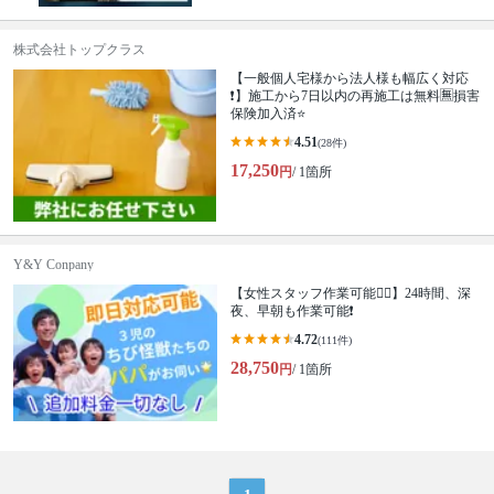
株式会社トップクラス
【一般個人宅様から法人様も幅広く対応
❗️】施工から7日以内の再施工は無料🈚️損害
保険加入済⭐️
4.51
(28件)
17,250
円
/ 1箇所
Y&Y Conpany
【女性スタッフ作業可能🙆‍♀️】24時間、深
夜、早朝も作業可能❗️
4.72
(111件)
28,750
円
/ 1箇所