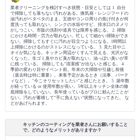
業者クリーニングを検討すべき状態・目安としては 1. 自分
で掃除しても落ちない汚れがある。換気扇・レンジフードの
油汚れがベタベタのまま。五徳やコンロ周りの焦げ付きが何
度洗っても取れない。シンクの水垢やサビ、排水口のヌメリ
がしつこい。市販の洗剤や道具では限界を感じる。 2. 掃除
にかける時間・労力が取れない。忙しくて細かい掃除ができ
ない。掃除してもすぐに汚れが目立つようになる。1時間以
上掃除にかけるのがストレスになっている。 3. 見た目やニ
オイが気になる。キッチン周辺がくすんで見える、光沢がな
くなった。生ゴミ臭やカビ臭が取れない。油っぽい臭いが常
に残っている。 掃除しても“清潔感”が出ないと感じる。 4.
季節の変わり目やイベント前。年末の大掃除や引越し前後
（退去時は特に重要）。来客予定があるとき（法事、パーテ
ィなど）。“今こそリセットしたい”と感じたとき。 5. 築年数
が経っている or 使用年数が長い。5年以上キッチン全体の徹
底掃除をしていない。長年使っているがプロに頼んだことが
ない。汚れが蓄積して“手に負えない”状態になってきた。 な
どがあげられます。
キッチンのコーティングを業者さんにお願いすること
で、どのようなメリットがありますか？