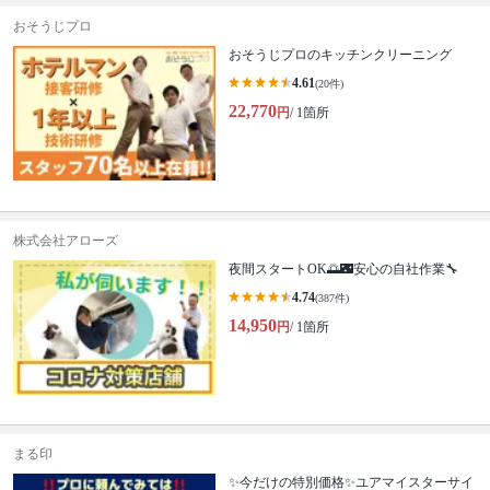
おそうじプロ
おそうじプロのキッチンクリーニング
4.61
(20件)
22,770
円
/ 1箇所
株式会社アローズ
夜間スタートOK🌅🌃安心の自社作業🔧
4.74
(387件)
14,950
円
/ 1箇所
まる印
✨今だけの特別価格✨ユアマイスターサイ