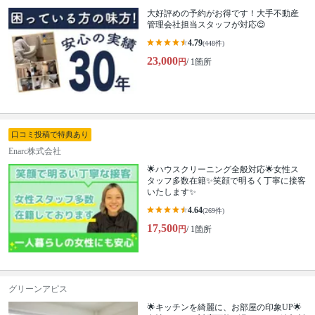
大好評めの予約がお得です！大手不動産
管理会社担当スタッフが対応😌
4.79
(448件)
23,000
円
/ 1箇所
口コミ投稿で特典あり
Enarc株式会社
🌟ハウスクリーニング全般対応🌟女性ス
タッフ多数在籍✨笑顔で明るく丁寧に接客
いたします✨
4.64
(269件)
17,500
円
/ 1箇所
グリーンアピス
🌟キッチンを綺麗に、お部屋の印象UP🌟