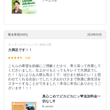
アームラボ
匿名希望(40代)
2024年03月
キッチンクリーニング | 神奈川県
大満足です！！
4.60
こちらの希望を的確にご理解くださり、寄り添って作業して
くださいました。仕上がりもとってもキレイで大満足でし
た！！なによりお人柄も気さくで、ぜひまた頼みたい！と思
わせてくれる出会いでした☆彡おかげさまで快適に新生活を
スタートすることができました！本当に本当にありがとうご
ざいます！！！
真心こめてピカピカにッ💖追加料金一
切なし❗️❗️
K.service