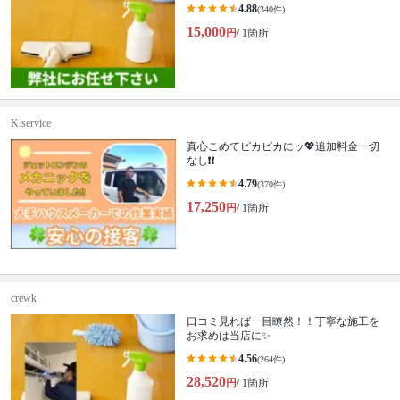
4.88
(340件)
15,000
円
/ 1箇所
K.service
真心こめてピカピカにッ💖追加料金一切
なし❗️❗️
4.79
(370件)
17,250
円
/ 1箇所
crewk
口コミ見れば一目瞭然！！丁寧な施工を
お求めは当店に✨
4.56
(264件)
28,520
円
/ 1箇所