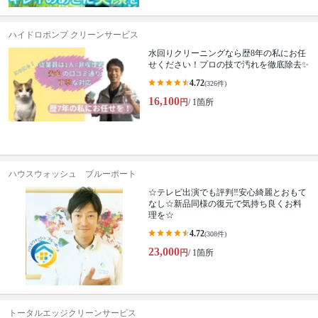
ハイドロポンプ クリーンサービス
水回りクリーニングなら歴8年の私にお任
せください！プロの技で汚れを徹底除去✨
4.72
(326件)
16,100
円
/ 1箇所
ハウスウォッシュ ブルーポート
☆テレビ出演でも評判‼安心綺麗とおもて
なし☆新品同様の復元で気持ち良くお料
理を☆
4.72
(308件)
23,000
円
/ 1箇所
トータルエッジクリーンサービス