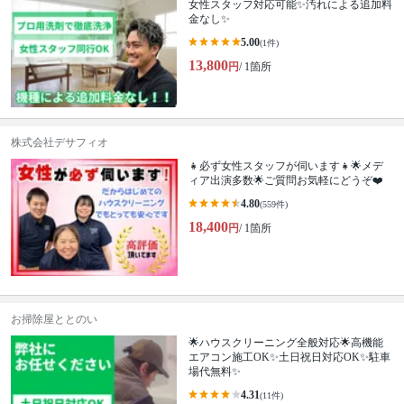
女性スタッフ対応可能✨汚れによる追加料
金なし✨
5.00
(1件)
13,800
円
/ 1箇所
株式会社デサフィオ
👧必ず女性スタッフが伺います👧🌟メデ
ィア出演多数🌟ご質問お気軽にどうぞ❤️
4.80
(559件)
18,400
円
/ 1箇所
お掃除屋ととのい
🌟ハウスクリーニング全般対応🌟高機能
エアコン施工OK✨土日祝日対応OK✨駐車
場代無料✨
4.31
(11件)