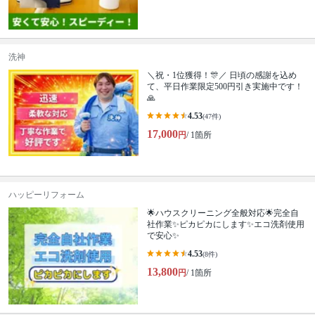
洗神
＼祝・1位獲得！🎊／ 日頃の感謝を込め
て、平日作業限定500円引き実施中です！
🙏
4.53
(47件)
17,000
円
/ 1箇所
ハッピーリフォーム
🌟ハウスクリーニング全般対応🌟完全自
社作業✨️ピカピカにします✨️エコ洗剤使用
で安心✨
4.53
(8件)
13,800
円
/ 1箇所