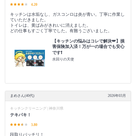
4.20
キッチンは水垢なし、ガスコンロは炎が青い。丁寧に作業し
ていただきました。
トイレは、黄ばみがきれいに消えました。
どの仕事もすごく丁寧でした。有難うございました。
【キッチンの悩みはコレで解決🪽】損
害保険加入済！万が一の場合でも安心
です❗️
水回りの天使
まめさん(40代)
2026年03月
キッチンクリーニング | 神奈川県
テキパキ！
3.80
段取りバッチリ！