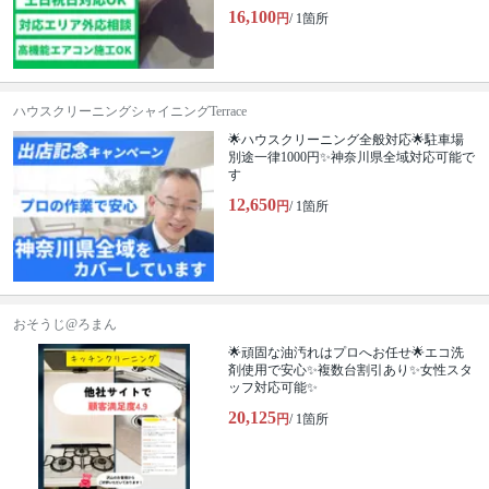
16,100
円
/ 1箇所
ハウスクリーニングシャイニングTerrace
🌟ハウスクリーニング全般対応🌟駐車場
別途一律1000円✨神奈川県全域対応可能で
す
12,650
円
/ 1箇所
おそうじ@ろまん
🌟頑固な油汚れはプロへお任せ🌟エコ洗
剤使用で安心✨複数台割引あり✨女性スタ
ッフ対応可能✨
20,125
円
/ 1箇所