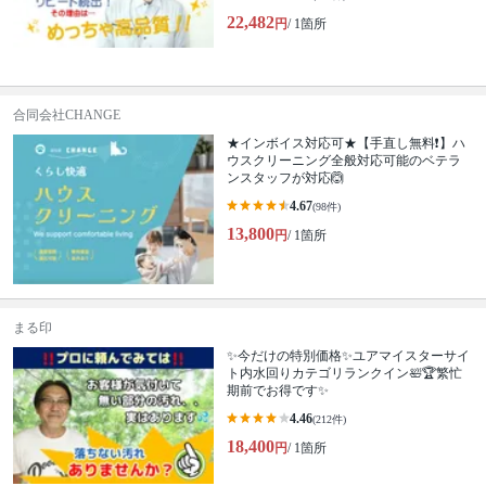
22,482
円
/ 1箇所
合同会社CHANGE
★インボイス対応可★【手直し無料❗️】ハ
ウスクリーニング全般対応可能のベテラ
ンスタッフが対応🙆
4.67
(98件)
13,800
円
/ 1箇所
まる印
✨今だけの特別価格✨ユアマイスターサイ
ト内水回りカテゴリランクイン🛀🏆繁忙
期前でお得です✨
4.46
(212件)
18,400
円
/ 1箇所