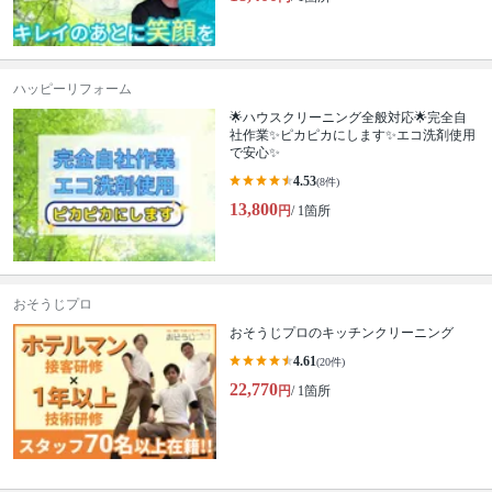
ハッピーリフォーム
🌟ハウスクリーニング全般対応🌟完全自
社作業✨️ピカピカにします✨️エコ洗剤使用
で安心✨
4.53
(8件)
13,800
円
/ 1箇所
おそうじプロ
おそうじプロのキッチンクリーニング
4.61
(20件)
22,770
円
/ 1箇所