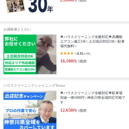
円
/ 1箇所
お掃除屋ととのい
🌟ハウスクリーニング全般対応🌟高機能
エアコン施工OK✨土日祝日対応OK✨駐車
場代無料✨
4.31
(11件)
16,100
円
/ 1箇所
ハウスクリーニングシャイニングTerrace
🌟ハウスクリーニング全般対応🌟駐車場
別途一律1000円✨神奈川県全域対応可能で
す
12,650
円
/ 1箇所