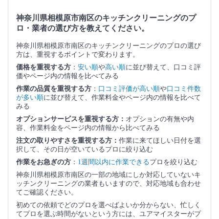
神奈川県相模原市南区のキッチンクリーニングのプ
ロ・業者の選び方を教えてください。
神奈川県相模原市南区のキッチンクリーニングのプロの選び
方は、重視するポイントで変わります。
価格を重視する方
：
安い順
や
高い順
に並び替えて、口コミ評
価やページ内の情報を比べてみる
作業の品質を重視する方
：
口コミ評価が高い順
や
口コミ件数
が多い順
に並び替えて、作業料金やページ内の情報を比べて
みる
オプションサービスを重視する方：
オプションの有無や内
容、作業料金をページ内の情報から比べてみる
注文の取りやすさを重視する方：
作業に来てほしい日付を選
択して、その日が空いているプロに絞り込む
作業をお急ぎの方
：
1週間以内に作業できる
プロを絞り込む
神奈川県相模原市南区の一部の地域にしか対応していないキ
ッチンクリーニングの業者もいますので、対応地域も合わせ
てご確認ください。
初めての依頼でどのプロを選べばよいか分からない、忙しく
てプロを選ぶ時間がないという方には、ユアマイスターがプ