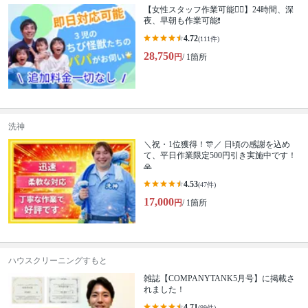
【女性スタッフ作業可能🙆‍♀️】24時間、深
夜、早朝も作業可能❗️
4.72
(111件)
28,750
円
/ 1箇所
洗神
＼祝・1位獲得！🎊／ 日頃の感謝を込め
て、平日作業限定500円引き実施中です！
🙏
4.53
(47件)
17,000
円
/ 1箇所
ハウスクリーニングすもと
雑誌【COMPANYTANK5月号】に掲載さ
れました！
4.71
(99件)