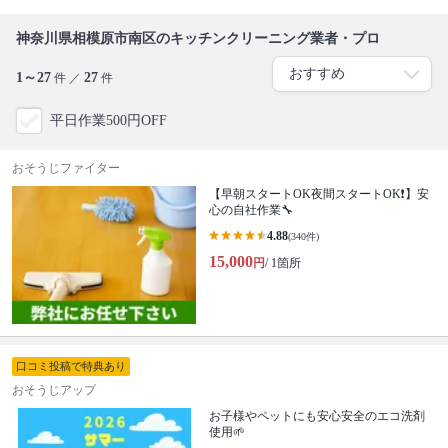
神奈川県相模原市南区のキッチンクリーニング業者・プロ
1～27
27
件 ／
件
平日作業500円OFF
おそうじファイター
【早朝スタートOK夜間スタートOK❗️】安
心の自社作業🔧
4.88
(340件)
15,000
円
/ 1箇所
口コミ投稿で特典あり
おそうじアップ
お子様やペットにも安心安全のエコ洗剤
使用🌱