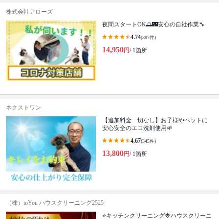
株式会社アローズ
夜間スタートOK🌅🌃安心の自社作業🔧
4.74
(387件)
14,950
円
/ 1箇所
ネクストワン
【追加料金一切なし】お子様やペットに
安心安全のエコ洗剤使用🌱
4.67
(345件)
13,800
円
/ 1箇所
（株）toYou ハウスクリーニング2525
⭐️キッチンクリーニング🌟ハウスクリーニ