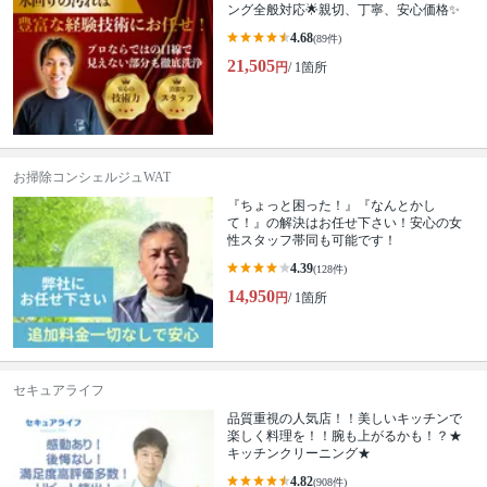
ング全般対応🌟親切、丁寧、安心価格✨
4.68
(89件)
21,505
円
/ 1箇所
お掃除コンシェルジュWAT
『ちょっと困った！』『なんとかし
て！』の解決はお任せ下さい！安心の女
性スタッフ帯同も可能です！
4.39
(128件)
14,950
円
/ 1箇所
セキュアライフ
品質重視の人気店！！美しいキッチンで
楽しく料理を！！腕も上がるかも！？★
キッチンクリーニング★
4.82
(908件)