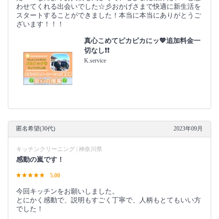
わせてくれる出会いでした☆彡おかげさまで快適に新生活を
スタートすることができました！本当に本当にありがとうご
ざいます！！！
真心こめてピカピカにッ💖追加料金一
切なし❗️❗️
K.service
匿名希望(30代)
2023年09月
キッチンクリーニング | 神奈川県
感動の嵐です！
5.00
今回キッチンをお願いしました。
とにかく感動で、説明もすごく丁寧で、人柄もとてもいい方
でした！