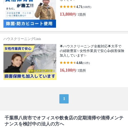
4.71
(108件)
13,800
円
/ 1箇所
ハウスクリーニングLinis
🌟ハウスクリーニング全般対応🌟大手で
の経験豊富✨女性作業員で安心👍損害保険
加入しています✨
4.68
(15件)
16,100
円
/ 1箇所
1
千葉県八街市でオフィスや飲食店の定期清掃や清掃メンテ
ナンスを検討中の法人の方へ