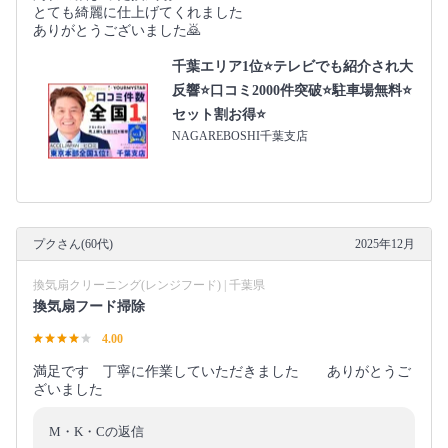
とても綺麗に仕上げてくれました
ありがとうございました🙇
千葉エリア1位⭐テレビでも紹介され大
反響⭐️口コミ2000件突破⭐️駐車場無料⭐
セット割お得⭐
NAGAREBOSHI千葉支店
プクさん(60代)
2025年12月
換気扇クリーニング(レンジフード) | 千葉県
換気扇フード掃除
4.00
満足です 丁寧に作業していただきました ありがとうご
ざいました
M・K・Cの返信