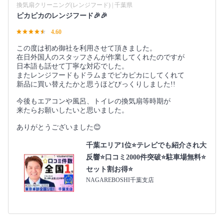
換気扇クリーニング(レンジフード) | 千葉県
ピカピカのレンジフード🎉🎉
4.60
この度は初め御社を利用させて頂きました。
在日外国人のスタッフさんが作業してくれたのですが
日本語も話せて丁寧な対応でした。
またレンジフードもドラムまでピカピカにしてくれて
新品に買い替えたかと思うほどびっくりしました!!
今後もエアコンや風呂、トイレの換気扇等時期が
来たらお願いしたいと思いました。
ありがとうございました😊
千葉エリア1位⭐テレビでも紹介され大
反響⭐️口コミ2000件突破⭐️駐車場無料⭐
セット割お得⭐
NAGAREBOSHI千葉支店