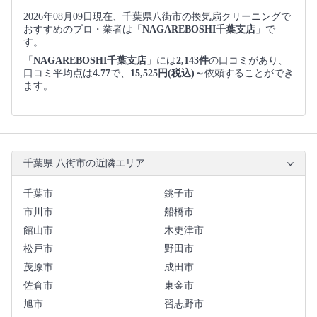
2026年08月09日現在、千葉県八街市の換気扇クリーニングで
おすすめのプロ・業者は「
NAGAREBOSHI千葉支店
」で
す。
「
NAGAREBOSHI千葉支店
」には
2,143件
の口コミがあり、
口コミ平均点は
4.77
で、
15,525円(税込)～
依頼することができ
ます。
千葉県 八街市の近隣エリア
千葉市
銚子市
市川市
船橋市
館山市
木更津市
松戸市
野田市
茂原市
成田市
佐倉市
東金市
旭市
習志野市