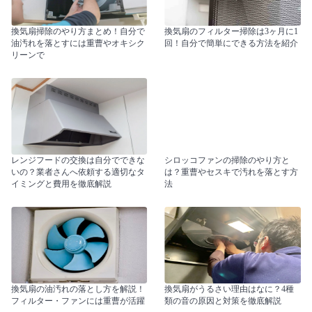
換気扇掃除のやり方まとめ！自分で
換気扇のフィルター掃除は3ヶ月に1
油汚れを落とすには重曹やオキシク
回！自分で簡単にできる方法を紹介
リーンで
レンジフードの交換は自分でできな
シロッコファンの掃除のやり方と
いの？業者さんへ依頼する適切なタ
は？重曹やセスキで汚れを落とす方
イミングと費用を徹底解説
法
換気扇の油汚れの落とし方を解説！
換気扇がうるさい理由はなに？4種
フィルター・ファンには重曹が活躍
類の音の原因と対策を徹底解説