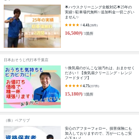
🌟ハウスクリーニング全般対応🌟25年の
実績✨駐車場代無料✨追加料金一切ござい
ません✨
4.41
(28件)
16,500
円
/ 1箇所
日本おそうじ代行本千葉店
✨換気扇のがんこな油汚れは、おまかせく
ださい！【換気扇クリーニング・レンジ
フードタイプ】
4.75
(237件)
15,180
円
/ 1箇所
（株）ベアリブ
安心のアフターフォロー。損害保険にも
加入しておりますので、万が一にもご安
心下さい!