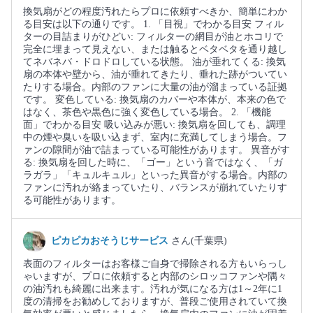
換気扇がどの程度汚れたらプロに依頼すべきか、簡単にわか
る目安は以下の通りです。 1. 「目視」でわかる目安 フィル
ターの目詰まりがひどい: フィルターの網目が油とホコリで
完全に埋まって見えない、または触るとベタベタを通り越し
てネバネバ・ドロドロしている状態。 油が垂れてくる: 換気
扇の本体や壁から、油が垂れてきたり、垂れた跡がついてい
たりする場合。内部のファンに大量の油が溜まっている証拠
です。 変色している: 換気扇のカバーや本体が、本来の色で
はなく、茶色や黒色に強く変色している場合。 2. 「機能
面」でわかる目安 吸い込みが悪い: 換気扇を回しても、調理
中の煙や臭いを吸い込まず、室内に充満してしまう場合。フ
ァンの隙間が油で詰まっている可能性があります。 異音がす
る: 換気扇を回した時に、「ゴー」という音ではなく、「ガ
ラガラ」「キュルキュル」といった異音がする場合。内部の
ファンに汚れが絡まっていたり、バランスが崩れていたりす
る可能性があります。
ピカピカおそうじサービス
さん(千葉県)
表面のフィルターはお客様ご自身で掃除される方もいらっし
ゃいますが、プロに依頼すると内部のシロッコファンや隅々
の油汚れも綺麗に出来ます。汚れが気になる方は1～2年に1
度の清掃をお勧めしておりますが、普段ご使用されていて換