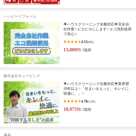
ハッピーリフォーム
🌟ハウスクリーニング全般対応🌟完全自
社作業✨️ピカピカにします✨️エコ洗剤使用
で安心✨
4.53
(8件)
13,800
円
/ 1箇所
株式会社キュービング
🌟ハウスクリーニング全般対応🌟業界歴
20年以上✨「住まいをもっと、キレイに、
快適に。」✨
4.70
(51件)
18,975
円
/ 1箇所
峯幸