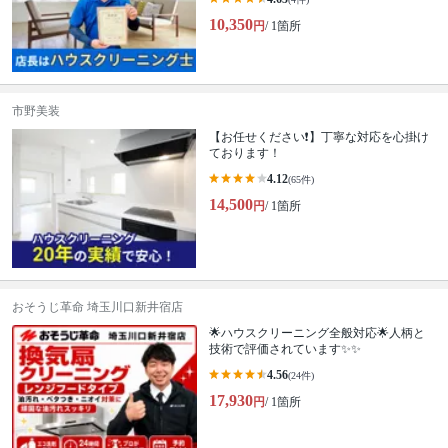
10,350
円
/ 1箇所
市野美装
【お任せください❗️】丁寧な対応を心掛け
ております！
4.12
(65件)
14,500
円
/ 1箇所
おそうじ革命 埼玉川口新井宿店
🌟ハウスクリーニング全般対応🌟人柄と
技術で評価されています✨✨
4.56
(24件)
17,930
円
/ 1箇所