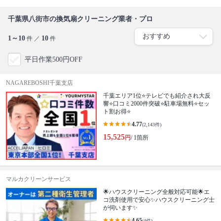
千葉県八街市の換気扇クリーニング業者・プロ
1～10
10
件 ／
件
平日作業500円OFF
NAGAREBOSHI千葉支店
千葉エリア1位⭐テレビでも紹介され大反
響⭐️口コミ2000件突破⭐️駐車場無料⭐セッ
ト割お得⭐
4.77
(2,143件)
15,525
円
/ 1箇所
マルカクリーンサービス
🌟ハウスクリーニング全般対応可能🌟エ
コ洗剤使用で安心✨ハウスクリーニング士
が伺います✨
4.65
(4件)