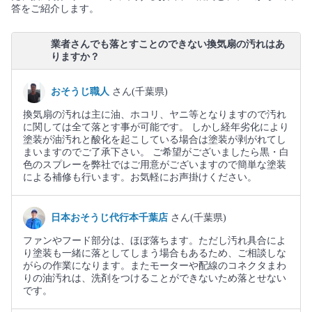
答をご紹介します。
業者さんでも落とすことのできない換気扇の汚れはあ
りますか？
おそうじ職人
さん(千葉県)
換気扇の汚れは主に油、ホコリ、ヤニ等となりますので汚れ
に関しては全て落とす事が可能です。 しかし経年劣化により
塗装が油汚れと酸化を起こしている場合は塗装が剥がれてし
まいますのでご了承下さい。 ご希望がございましたら黒・白
色のスプレーを弊社ではご用意がございますので簡単な塗装
による補修も行います。お気軽にお声掛けください。
日本おそうじ代行本千葉店
さん(千葉県)
ファンやフード部分は、ほぼ落ちます。ただし汚れ具合によ
り塗装も一緒に落としてしまう場合もあるため、ご相談しな
がらの作業になります。またモーターや配線のコネクタまわ
りの油汚れは、洗剤をつけることができないため落とせない
です。