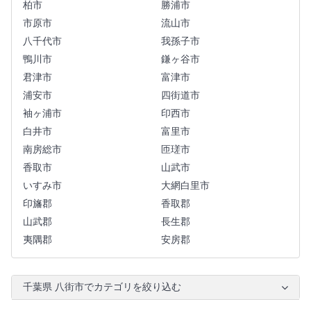
柏市
勝浦市
市原市
流山市
八千代市
我孫子市
鴨川市
鎌ヶ谷市
君津市
富津市
浦安市
四街道市
袖ヶ浦市
印西市
白井市
富里市
南房総市
匝瑳市
香取市
山武市
いすみ市
大網白里市
印旛郡
香取郡
山武郡
長生郡
夷隅郡
安房郡
千葉県 八街市でカテゴリを絞り込む