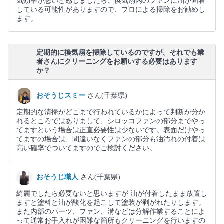
気効率が悪いと感じましたら、換気扇内のファンに油が固着
している可能性がありますので、プロによる掃除をお勧めし
ます。
定期的に換気扇を掃除しているのですが、それでも業
者さんにクリーニングをお願いする必要はあります
か？
おそうじスミー
さん(千葉県)
定期的な清掃がどこまで行われているかによって判断が分か
れるところではありまして、シロッコファンの部分までやっ
てますという場合は正直必要性は少ないです。表面だけやっ
てますの場合は、間違いなくファンの部分も油汚れの付着は
高い確率でついてますのでご検討ください。
おそうじ職人
さん(千葉県)
綺麗でしたら必要ないと思いますが 油が付着したまま放置し
ますと塗料と油が酸化を起こして塗装が剥がれたりします。
また内部のパーツ、ファン、溝などは分解作業することによ
って通常お手入れが困難な箇所もクリーニングを行いますの