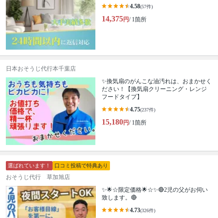
4.58
(57件)
14,375
円
/ 1箇所
日本おそうじ代行本千葉店
✨換気扇のがんこな油汚れは、おまかせく
ださい！【換気扇クリーニング・レンジ
フードタイプ】
4.75
(237件)
15,180
円
/ 1箇所
選ばれています！
口コミ投稿で特典あり
おそうじ代行 草加旭店
✨🌟☆限定価格🌟☆✨🔴2児の父がお伺い
致します。🔴
4.73
(326件)