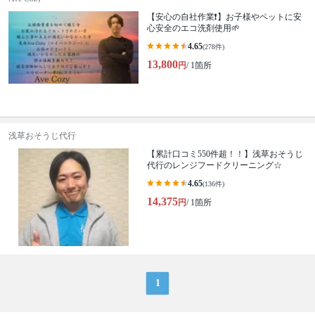
【安心の自社作業❗️】お子様やペットに安
心安全のエコ洗剤使用🌱
4.65
(278件)
13,800
円
/ 1箇所
浅草おそうじ代行
【累計口コミ550件超！！】浅草おそうじ
代行のレンジフードクリーニング☆
4.65
(136件)
14,375
円
/ 1箇所
1