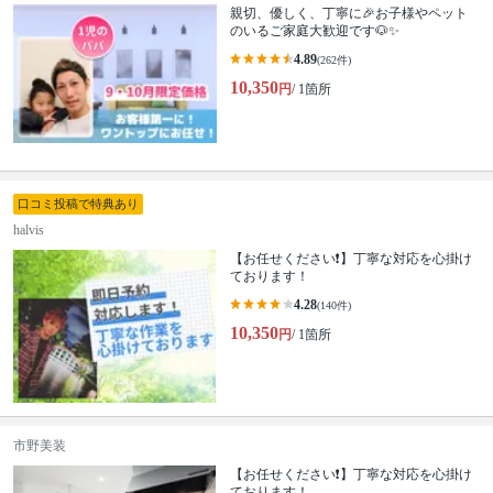
親切、優しく、丁寧に🎉お子様やペット
のいるご家庭大歓迎です🐶✨
4.89
(262件)
10,350
円
/ 1箇所
口コミ投稿で特典あり
halvis
【お任せください❗️】丁寧な対応を心掛け
ております！
4.28
(140件)
10,350
円
/ 1箇所
市野美装
【お任せください❗️】丁寧な対応を心掛け
ております！