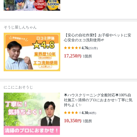
そうじ屋しんちゃん
【安心の自社作業❗️】お子様やペットに安
心安全のエコ洗剤使用🌱
4.76
(251件)
17,250
円
/ 1箇所
にこにこおそうじ
🌟ハウスクリーニング全般対応🌟100%自
社施工✨清掃のプロにおまかせ✨丁寧に気
持ちよく✨
4.30
(46件)
10,350
円
/ 1箇所