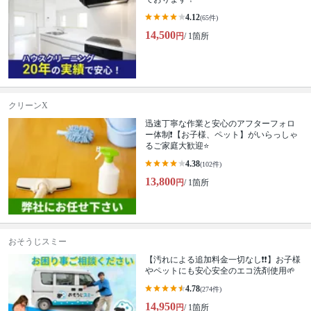
4.12
(65件)
14,500
円
/ 1箇所
クリーンX
迅速丁寧な作業と安心のアフターフォロ
ー体制❗️【お子様、ペット】がいらっしゃ
るご家庭大歓迎⭐️
4.38
(102件)
13,800
円
/ 1箇所
おそうじスミー
【汚れによる追加料金一切なし❗️❗️】お子様
やペットにも安心安全のエコ洗剤使用🌱
4.78
(274件)
14,950
円
/ 1箇所