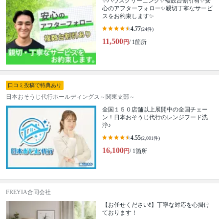
✨ハウスクリーニング✨複数台割引有✨安
心のアフターフォロー✨親切丁寧なサービ
スをお約束します✨
4.77
(24件)
11,500
円
/ 1箇所
口コミ投稿で特典あり
日本おそうじ代行ホールディングス～関東支部～
全国１５０店舗以上展開中の全国チェー
ン！日本おそうじ代行のレンジフード洗
浄♪
4.55
(2,001件)
16,100
円
/ 1箇所
FREYIA合同会社
【お任せください❗️】丁寧な対応を心掛け
ております！