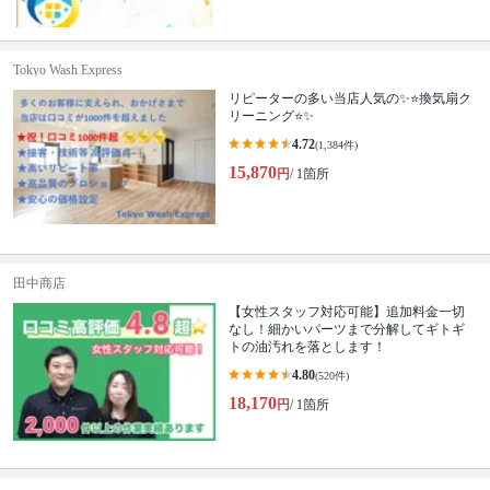
Tokyo Wash Express
リピーターの多い当店人気の✨⭐️換気扇ク
リーニング⭐️✨
4.72
(1,384件)
15,870
円
/ 1箇所
田中商店
【女性スタッフ対応可能】追加料金一切
なし！細かいパーツまで分解してギトギ
トの油汚れを落とします！
4.80
(520件)
18,170
円
/ 1箇所