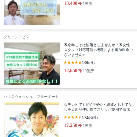
18,400
円
/ 1箇所
グリーンアピス
🌟今年こそは油落としませんか？🌟女性
スタッフ対応可能✨機種による追加料金ご
ざいません✨
5.00
(1件)
12,650
円
/ 10箇所
ハウスウォッシュ ブルーポート
☆テレビでも紹介‼安心・綺麗とおもてな
しを☆新品使い捨てスリッパ使用で清潔
4.72
(308件)
17,250
円
/ 1箇所