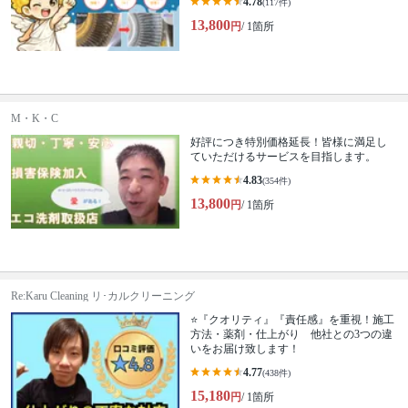
4.78
(117件)
13,800
円
/ 1箇所
M・K・C
好評につき特別価格延長！皆様に満足し
ていただけるサービスを目指します。
4.83
(354件)
13,800
円
/ 1箇所
Re:Karu Cleaning リ･カルクリーニング
⭐『クオリティ』『責任感』を重視！施工
方法・薬剤・仕上がり 他社との3つの違
いをお届け致します！
4.77
(438件)
15,180
円
/ 1箇所