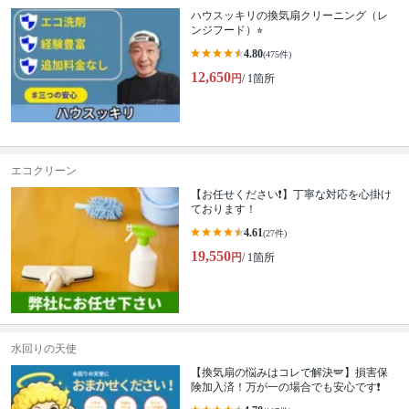
ハウスッキリの換気扇クリーニング（レ
ンジフード）⭐︎
4.80
(475件)
12,650
円
/ 1箇所
エコクリーン
【お任せください❗️】丁寧な対応を心掛け
ております！
4.61
(27件)
19,550
円
/ 1箇所
水回りの天使
【換気扇の悩みはコレで解決🪽】損害保
険加入済！万が一の場合でも安心です❗️