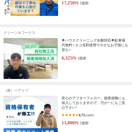
17,250
円
/ 1箇所
クリーン＆ワークス
🌟ハウスクリーニング全般対応🌟駐車場
代無料✨エコ洗剤使用で小さなお子様にも
安心✨
6,325
円
/ 1箇所
（株）ベアリブ
安心のアフターフォロー。損害保険にも
加入しておりますので、万が一にもご安
心下さい!
4.71
(108件)
13,800
円
/ 1箇所