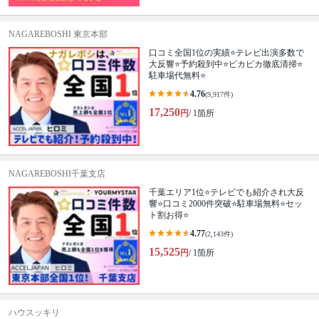
NAGAREBOSHI 東京本部
口コミ全国1位の実績⭐テレビ出演多数で
大反響⭐予約殺到中⭐ピカピカ徹底清掃⭐
駐車場代無料⭐
4.76
(9,917件)
17,250
円
/ 1箇所
NAGAREBOSHI千葉支店
千葉エリア1位⭐テレビでも紹介され大反
響⭐️口コミ2000件突破⭐️駐車場無料⭐セッ
ト割お得⭐
4.77
(2,143件)
15,525
円
/ 1箇所
ハウスッキリ