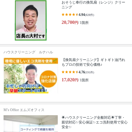
おそうじ奉行の換気扇（レンジ）クリー
ニング
4.94
(828件)
20,700
円
/ 1箇所
ハウスクリーニング ルナハル
【換気扇クリーニング】ギトギト油汚れ
もプロの技術で安心価格♪
4.76
(191件)
17,020
円
/ 1箇所
M’s Office エムズオフィス
🌟ハウスクリーニング全般対応🌟丁寧・
親切対応✨安心保証✨エコ洗剤使用で安心
安全✨