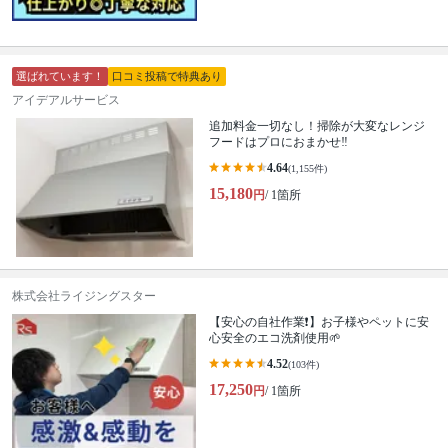
選ばれています！
口コミ投稿で特典あり
アイデアルサービス
追加料金一切なし！掃除が大変なレンジ
フードはプロにおまかせ‼︎
4.64
(1,155件)
15,180
円
/ 1箇所
株式会社ライジングスター
【安心の自社作業❗️】お子様やペットに安
心安全のエコ洗剤使用🌱
4.52
(103件)
17,250
円
/ 1箇所