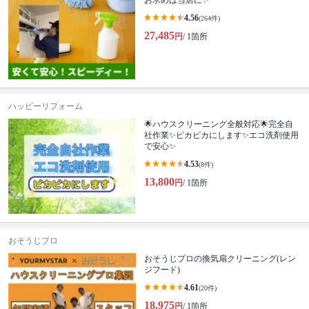
お求めは当店に✨
4.56
(264件)
27,485
円
/ 1箇所
ハッピーリフォーム
🌟ハウスクリーニング全般対応🌟完全自
社作業✨️ピカピカにします✨️エコ洗剤使用
で安心✨
4.53
(8件)
13,800
円
/ 1箇所
おそうじプロ
おそうじプロの換気扇クリーニング(レン
ジフード)
4.61
(20件)
18,975
円
/ 1箇所