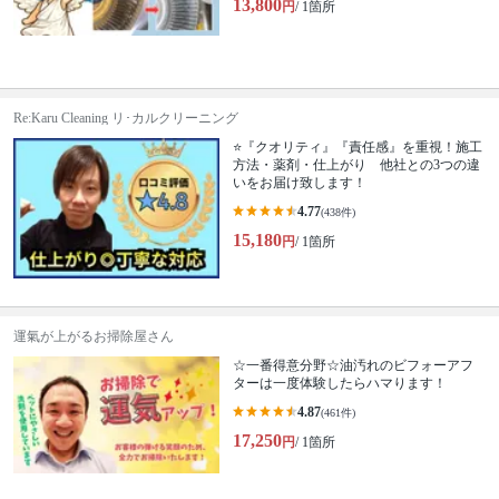
13,800
円
/ 1箇所
Re:Karu Cleaning リ･カルクリーニング
⭐『クオリティ』『責任感』を重視！施工
方法・薬剤・仕上がり 他社との3つの違
いをお届け致します！
4.77
(438件)
15,180
円
/ 1箇所
運氣が上がるお掃除屋さん
☆一番得意分野☆油汚れのビフォーアフ
ターは一度体験したらハマります！
4.87
(461件)
17,250
円
/ 1箇所