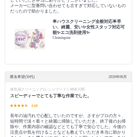
していただき本当にありがとうございました。
メーカーに型番問い合わせても古すぎて対応していないもの
だったので助かりました。
🌟ハウスクリーニング全般対応🌟早
い、綺麗、安い✨女性スタッフ対応可
能✨エコ洗剤使用✨
Cleaningone
匿名希望(50代)
2026年06月
換気扇クリーニング(レンジフード) | 神奈川県
スピーディーでとても丁寧な作業でした。
4.60
長年の油汚れで心配していたのですが、さすがプロの方々、
短時間で淡々着々と綺麗に掃除していただき、終了後のお掃
除や、作業内容の確認などとても丁寧で安心でした。今後の
注意点や気を付けることなども教えていただき本当に助かり