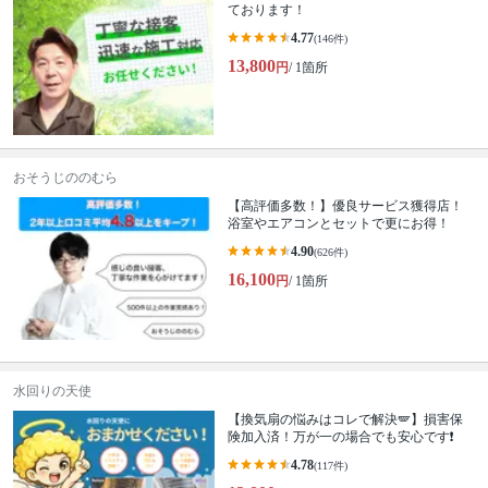
ております！
4.77
(146件)
13,800
円
/ 1箇所
おそうじののむら
【高評価多数！】優良サービス獲得店！
浴室やエアコンとセットで更にお得！
4.90
(626件)
16,100
円
/ 1箇所
水回りの天使
【換気扇の悩みはコレで解決🪽】損害保
険加入済！万が一の場合でも安心です❗️
4.78
(117件)