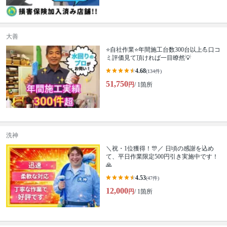
大善
⭐自社作業⭐年間施工台数300台以上💪口コ
ミ評価見て頂ければ一目瞭然💡
4.68
(134件)
51,750
円
/ 1箇所
洗神
＼祝・1位獲得！🎊／ 日頃の感謝を込め
て、平日作業限定500円引き実施中です！
🙏
4.53
(47件)
12,000
円
/ 1箇所