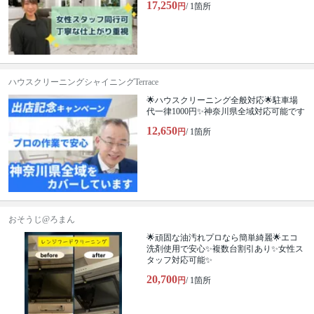
17,250
円
/ 1箇所
ハウスクリーニングシャイニングTerrace
🌟ハウスクリーニング全般対応🌟駐車場
代一律1000円✨神奈川県全域対応可能です
12,650
円
/ 1箇所
おそうじ@ろまん
🌟頑固な油汚れプロなら簡単綺麗🌟エコ
洗剤使用で安心✨複数台割引あり✨女性ス
タッフ対応可能✨
20,700
円
/ 1箇所