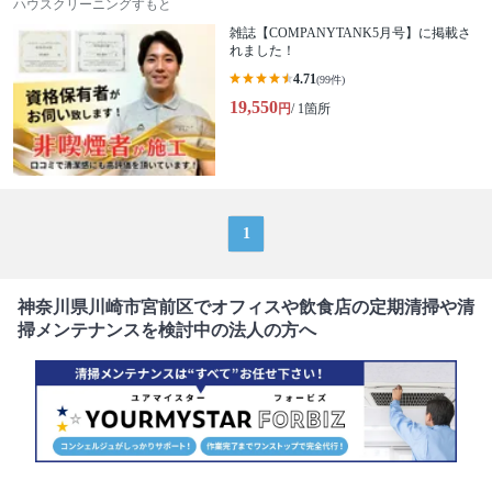
ハウスクリーニングすもと
雑誌【COMPANYTANK5月号】に掲載さ
れました！
4.71
(99件)
19,550
円
/ 1箇所
1
神奈川県川崎市宮前区でオフィスや飲食店の定期清掃や清
掃メンテナンスを検討中の法人の方へ