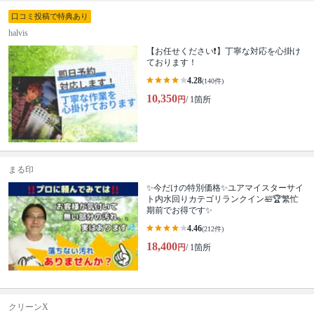
口コミ投稿で特典あり
halvis
【お任せください❗️】丁寧な対応を心掛け
ております！
4.28
(140件)
10,350
円
/ 1箇所
まる印
✨今だけの特別価格✨ユアマイスターサイ
ト内水回りカテゴリランクイン🛀🏆繁忙
期前でお得です✨
4.46
(212件)
18,400
円
/ 1箇所
クリーンX