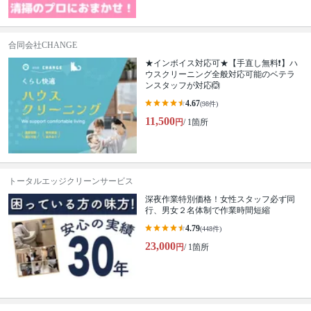
合同会社CHANGE
★インボイス対応可★【手直し無料❗️】ハ
ウスクリーニング全般対応可能のベテラ
ンスタッフが対応🙆
4.67
(98件)
11,500
円
/ 1箇所
トータルエッジクリーンサービス
深夜作業特別価格！女性スタッフ必ず同
行、男女２名体制で作業時間短縮
4.79
(448件)
23,000
円
/ 1箇所