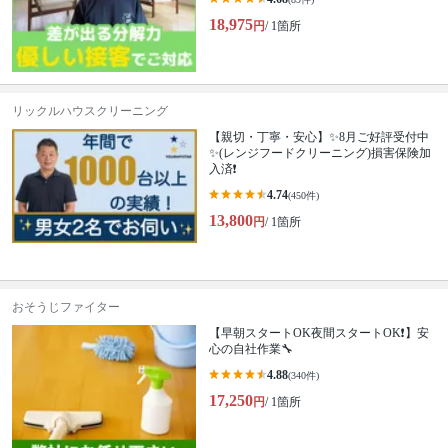
18,975
円
/ 1箇所
リックルハウスクリーニング
【親切・丁寧・安心】✨️8月ご好評受付中
✨️(レンジフードクリーニング)損害保険加
入済❗️
4.74
(450件)
13,800
円
/ 1箇所
おそうじファイター
【早朝スタートOK夜間スタートOK❗️】安
心の自社作業🔧
4.88
(340件)
17,250
円
/ 1箇所