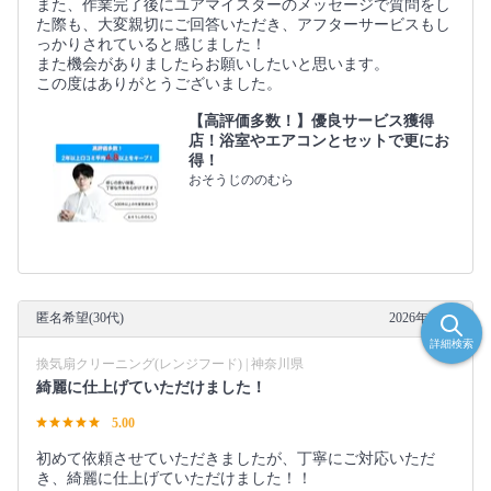
また、作業完了後にユアマイスターのメッセージで質問をし
た際も、大変親切にご回答いただき、アフターサービスもし
っかりされていると感じました！
また機会がありましたらお願いしたいと思います。
この度はありがとうございました。
【高評価多数！】優良サービス獲得
店！浴室やエアコンとセットで更にお
得！
おそうじののむら
匿名希望(30代)
2026年02月
詳細検索
換気扇クリーニング(レンジフード) | 神奈川県
綺麗に仕上げていただけました！
5.00
初めて依頼させていただきましたが、丁寧にご対応いただ
き、綺麗に仕上げていただけました！！