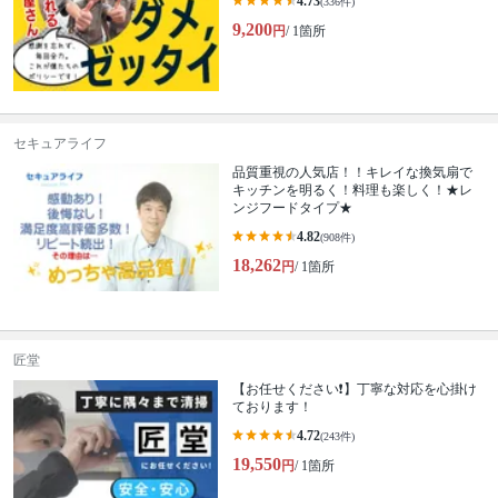
4.73
(336件)
9,200
円
/ 1箇所
セキュアライフ
品質重視の人気店！！キレイな換気扇で
キッチンを明るく！料理も楽しく！★レ
ンジフードタイプ★
4.82
(908件)
18,262
円
/ 1箇所
匠堂
【お任せください❗️】丁寧な対応を心掛け
ております！
4.72
(243件)
19,550
円
/ 1箇所