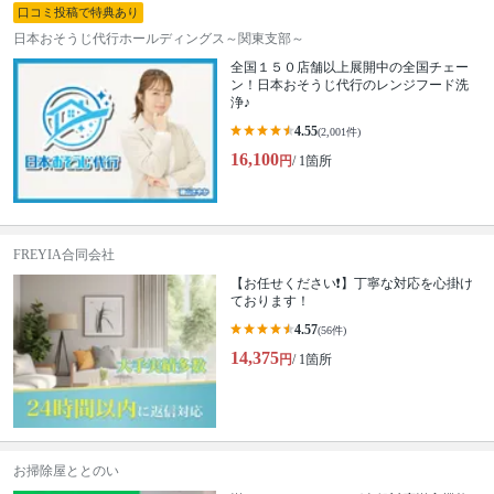
口コミ投稿で特典あり
日本おそうじ代行ホールディングス～関東支部～
全国１５０店舗以上展開中の全国チェー
ン！日本おそうじ代行のレンジフード洗
浄♪
4.55
(2,001件)
16,100
円
/ 1箇所
FREYIA合同会社
【お任せください❗️】丁寧な対応を心掛け
ております！
4.57
(56件)
14,375
円
/ 1箇所
お掃除屋ととのい