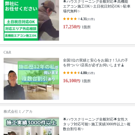
🌟ハウスクリーニング全般対応🌟高機能
エアコン施工OK✨土日祝日対応OK✨駐車
場代無料✨
4.31
(11件)
17,250
円
/ 1箇所
C&R
全国1位の実績と安心をお届け！5人の子
を持つパパ店長が必ずお伺いします🧹
4.80
(15件)
16,100
円
/ 1箇所
株式会社ミノアカ
🌟ハウスクリーニング全般対応🌟女性ス
タッフ対応可能✨施工実績3000件以上✨複
数台割引有✨