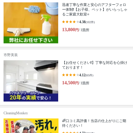
迅速丁寧な作業と安心のアフターフォロ
ー体制❗️【お子様、ペット】がいらっしゃ
るご家庭大歓迎⭐️
4.38
(102件)
13,800
円
/ 1箇所
市野美装
【お任せください❗️】丁寧な対応を心掛け
ております！
4.12
(65件)
14,500
円
/ 1箇所
CleaningMonkey
🌈口コミ高評価！当店の仕上がりにご期
待ください！