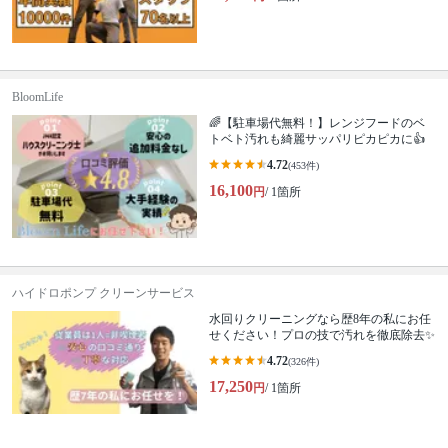
BloomLife
🌈【駐車場代無料！】レンジフードのベ
トベト汚れも綺麗サッパリピカピカに👍
4.72
(453件)
16,100
円
/ 1箇所
ハイドロポンプ クリーンサービス
水回りクリーニングなら歴8年の私にお任
せください！プロの技で汚れを徹底除去✨
4.72
(326件)
17,250
円
/ 1箇所