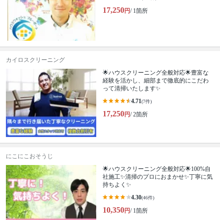
17,250
円
/ 1箇所
カイロスクリーニング
🌟ハウスクリーニング全般対応🌟豊富な
経験を活かし、細部まで徹底的にこだわ
って清掃いたします✨
4.71
(7件)
17,250
円
/ 2箇所
にこにこおそうじ
🌟ハウスクリーニング全般対応🌟100%自
社施工✨清掃のプロにおまかせ✨丁寧に気
持ちよく✨
4.30
(46件)
10,350
円
/ 1箇所