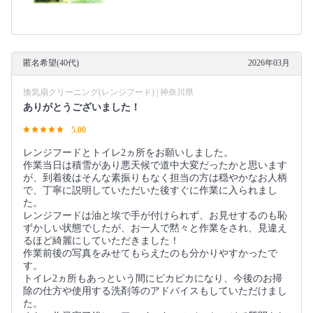
匿名希望(40代)
2026年03月
換気扇クリーニング(レンジフード) | 神奈川県
ありがとうございました！
5.00
レンジフードとトイレ2ヵ所をお願いしました。
作業当日は積雪があり悪天候で道中大変だったかと思います
が、到着後はそんな素振りもなく担当の方は穏やかなお人柄
で、丁寧に説明していただいた後すぐに作業に入られまし
た。
レンジフードは油と埃で手が付けられず、お見せするのも恥
ずかしい状態でしたが、お一人で黙々と作業をされ、見違え
るほど綺麗にしていただきました！
作業前後の写真をみせてもらえたのも分かりやすかったで
す。
トイレ2ヵ所もあっという間にピカピカになり、今後のお掃
除の仕方や使用する洗剤等のアドバイスもしていただけまし
た。