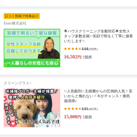
口コミ投稿で特典あり
Enarc株式会社
🌟ハウスクリーニング全般対応🌟女性ス
タッフ多数在籍✨笑顔で明るく丁寧に接客
いたします✨
4.64
(269件)
16,502
円
/ 1箇所
クリーンプラス+
✨人気殺到✨主婦層からの圧倒的人気！安
いからと侮れない！今がチャンス！換気
扇清掃♪
4.61
(482件)
15,000
円
/ 1箇所