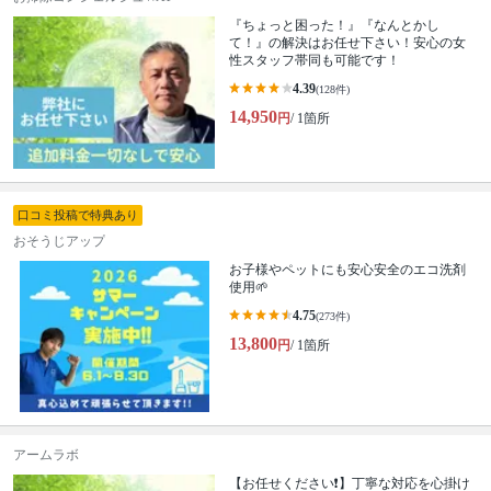
『ちょっと困った！』『なんとかし
て！』の解決はお任せ下さい！安心の女
性スタッフ帯同も可能です！
4.39
(128件)
14,950
円
/ 1箇所
口コミ投稿で特典あり
おそうじアップ
お子様やペットにも安心安全のエコ洗剤
使用🌱
4.75
(273件)
13,800
円
/ 1箇所
アームラボ
【お任せください❗️】丁寧な対応を心掛け