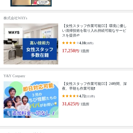
株式会社WAYs
【女性スタッフ作業可能🙆‍♀️】環境に優し
い清掃技術を取り入れ持続可能なサービ
スを提供🌱
4.10
(18件)
17,250
円
/ 1箇所
Y&Y Conpany
【女性スタッフ作業可能🙆‍♀️】24時間、深
夜、早朝も作業可能❗️
4.72
(111件)
31,625
円
/ 1箇所