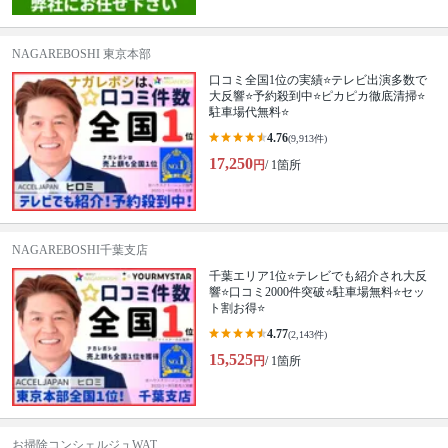
NAGAREBOSHI 東京本部
口コミ全国1位の実績⭐テレビ出演多数で
大反響⭐予約殺到中⭐ピカピカ徹底清掃⭐
駐車場代無料⭐
4.76
(9,913件)
17,250
円
/ 1箇所
NAGAREBOSHI千葉支店
千葉エリア1位⭐テレビでも紹介され大反
響⭐️口コミ2000件突破⭐️駐車場無料⭐セッ
ト割お得⭐
4.77
(2,143件)
15,525
円
/ 1箇所
お掃除コンシェルジュWAT