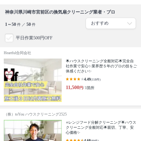
神奈川県川崎市宮前区の換気扇クリーニング業者・プロ
1～50
50
件 ／
件
平日作業500円OFF
Heartful合同会社
🌟ハウスクリーニング全般対応🌟完全自
社作業で安心✨業界歴５年のプロの技をご
体感ください✨
4.49
(118件)
11,500
円
/ 1箇所
（株）toYou ハウスクリーニング2525
⭐️レンジフード分解クリーニング🌟ハウス
クリーニング全般対応🌟親切、丁寧、安
心価格✨
4.68
(89件)