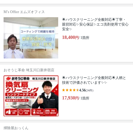
M’s Office エムズオフィス
🌟ハウスクリーニング全般対応🌟丁寧・
親切対応✨安心保証✨エコ洗剤使用で安心
安全✨
18,400
円
/ 1箇所
おそうじ革命 埼玉川口新井宿店
🌟ハウスクリーニング全般対応🌟人柄と
技術で評価されています✨✨
4.56
(24件)
17,930
円
/ 1箇所
掃除屋おっくん