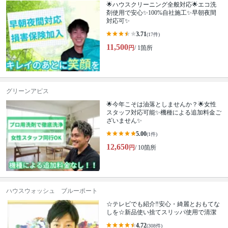
🌟ハウスクリーニング全般対応🌟エコ洗
剤使用で安心✨100%自社施工✨早朝夜間
対応可✨
3.71
(17件)
11,500
円
/ 1箇所
グリーンアピス
🌟今年こそは油落としませんか？🌟女性
スタッフ対応可能✨機種による追加料金ご
ざいません✨
5.00
(1件)
12,650
円
/ 10箇所
ハウスウォッシュ ブルーポート
☆テレビでも紹介‼安心・綺麗とおもてな
しを☆新品使い捨てスリッパ使用で清潔
4.72
(308件)