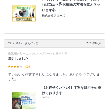
れば当店へ🖐️お掃除の方法も教えちゃ
います👍
株式会社アローズ
YUKIMARUさん(70代)
2026年05月
換気扇クリーニング(レンジフード) | 神奈川県
満足しました
4.20
ていねいな作業できれいになりました。ありがとうございま
した。
【お任せください❗️】丁寧な対応を心掛
けております！
halvis