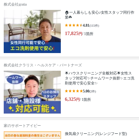
株式会社gratia
🏠一人暮らしも安心♪女性スタッフ同行作
業☘️
4.81
(115件)
17,825
円
/ 1箇所
株式会社クラリス・ヘルスケア・パートナーズ
🌟ハウスクリーニング全般対応🌟女性ス
タッフ対応可✨チームワーク抜群✨エコ洗
剤使用で安心安全✨
5.00
(2件)
6,325
円
/ 1箇所
家のサポートアイビー
換気扇クリーニング(レンジフード型)