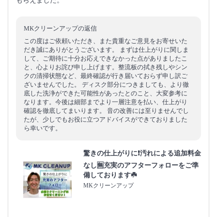
もらえました。
MKクリーンアップの返信
この度はご依頼いただき、また貴重なご意見をお寄せいた
だき誠にありがとうございます。 まずは仕上がりに関しま
して、ご期待に十分お応えできなかった点がありましたこ
と、心よりお詫び申し上げます。整流板の拭き残しやシン
クの清掃状態など、最終確認が行き届いておらず申し訳ご
ざいませんでした。 ディスク部分につきましても、より徹
底した洗浄ができた可能性があったとのこと、大変参考に
なります。今後は細部までより一層注意を払い、仕上がり
確認を徹底してまいります。 音の改善には至りませんでし
たが、少しでもお役に立つアドバイスができておりました
ら幸いです。
驚きの仕上がりに❗️汚れによる追加料金
なし🈚️充実のアフターフォローをご準
備しております☘️
MKクリーンアップ