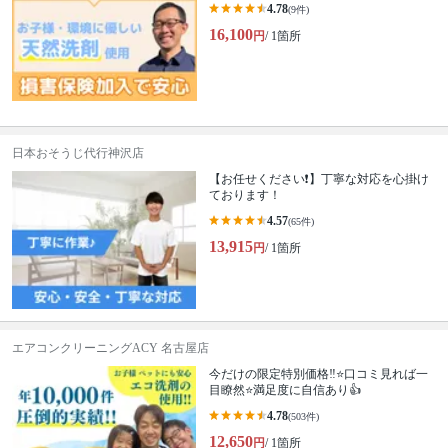
4.78
(9件)
16,100
円
/ 1箇所
日本おそうじ代行神沢店
【お任せください❗️】丁寧な対応を心掛け
ております！
4.57
(65件)
13,915
円
/ 1箇所
エアコンクリーニングACY 名古屋店
今だけの限定特別価格‼️⭐口コミ見れば一
目瞭然⭐満足度に自信あり👍
4.78
(503件)
12,650
円
/ 1箇所