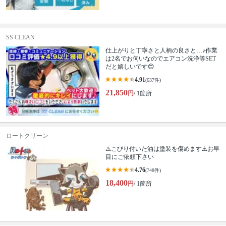
SS CLEAN
仕上がりと丁寧さと人柄の良さと…♪作業
は2名でお伺いなのでエアコン洗浄等SET
だと嬉しいです😊
4.91
(637件)
21,850
円
/ 1箇所
ロートクリーン
⚠️こびり付いた油は塗装を傷めます⚠️お早
目にご依頼下さい
4.76
(748件)
18,400
円
/ 1箇所