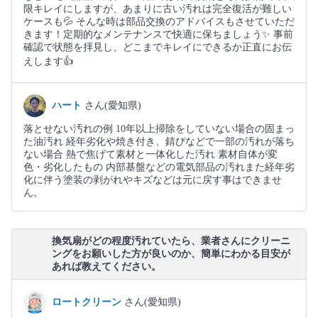
限キレイにしますが、あまりに古い汚れは完全復活が難しい
ケースも💦 そんな時は部品交換のアドバイスもさせていただ
きます！定期的なメンテナンスで快適に保ちましょう✨ 事前
確認で状態を拝見し、どこまでキレイにできるか正直にお伝
えします👍
ハート
さん(愛知県)
落とせない汚れの例 10年以上掃除をしていない場合の固まっ
た油汚れ 経年劣化や焼き付き、錆びなどで一部の汚れが落ち
ない場合 熱で焦げて素材と一体化した汚れ 素材自体が変
色・劣化したもの 内部基盤などの電気部品の汚れ また経年劣
化に伴う塗装の剥がれやキズなどは元に戻す事はできませ
ん。
換気扇がどの程度汚れていたら、業者さんにクリーニ
ングをお願いした方が良いのか、簡単にわかる目安が
あれば教えてください。
ロートクリーン
さん(愛知県)