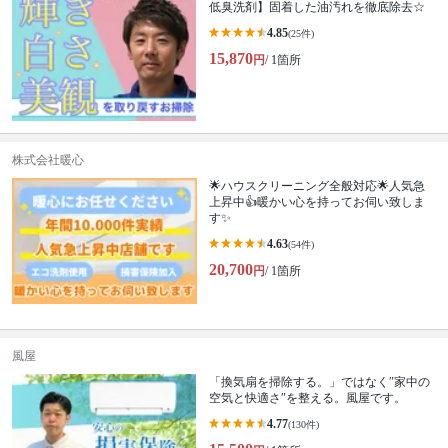
低臭洗剤】固着した油汚れを徹底除去☆
4.85
(25件)
15,870
円
/ 1箇所
株式会社暖心
🌟ハウスクリーニング全般対応🌟人気急
上昇中👍暖かい心を持ってお伺い致しま
す✨
4.63
(54件)
20,700
円
/ 1箇所
風屋
「換気扇を掃除する。」ではなく″家中の
空気と快適さ″を整える。風屋です。
4.77
(130件)