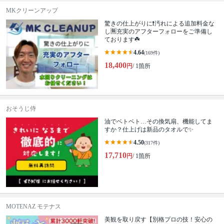
MKクリーンアップ
驚きの仕上がりに❗️汚れによる追加料金な
し🈚️充実のアフターフォローをご準備し
ております☘️
4.64
(169件)
18,400
円
/ 1箇所
おそうじ侍
油でベトベト…その換気扇、機能してま
すか？仕上げは新品のタオルで✨
4.50
(317件)
17,710
円
/ 1箇所
MOTENAZ モテナス
美観を取り戻す【別格プロの技！安心の