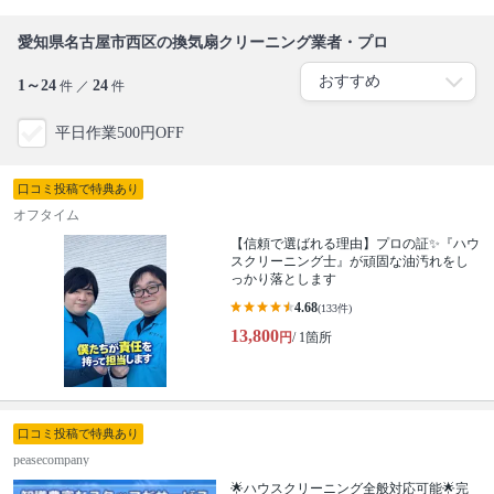
愛知県名古屋市西区の換気扇クリーニング業者・プロ
1～24
24
件 ／
件
平日作業500円OFF
口コミ投稿で特典あり
オフタイム
【信頼で選ばれる理由】プロの証✨『ハウ
スクリーニング士』が頑固な油汚れをし
っかり落とします
4.68
(133件)
13,800
円
/ 1箇所
口コミ投稿で特典あり
peasecompany
🌟ハウスクリーニング全般対応可能🌟完