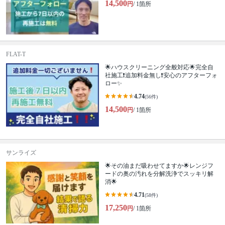
14,500
円
/ 1箇所
FLAT-T
🌟ハウスクリーニング全般対応🌟完全自
社施工❗️追加料金無し❗️安心のアフターフォ
ロー✨
4.74
(56件)
14,500
円
/ 1箇所
サンライズ
🌟その油まだ吸わせてますか🌟レンジフ
ードの奥の汚れを分解洗浄でスッキリ解
消🌟
4.71
(58件)
17,250
円
/ 1箇所