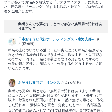
プロが答えてお悩みを解決する「アスクマイスター」に集まっ
た、換気扇クリーニングに関するお悩み・疑問と、プロからの回
答をご紹介します。
業者さんでも落とすことのできない換気扇の汚れはあ
りますか？
日本おそうじ代行ホールディングス～東海支部～
さ
ん(愛知県)
塗装の上についている油は、経年劣化により塗装が金属から
浮き始めてる場合は除去できません。除去することは可能な
のですが、汚れと一緒に塗装ごと取れる形となりますので、
作業の際お客様にご確認の上、作業するかどうするかご判断
いただきます。
おそうじ専門店 リンクス
さん(愛知県)
業者でも完全に落とせない換気扇の汚れはあります！😓 特
に以下のような状態は困難な場合があります： ・長年（5年
以上）放置された頑固な油汚れ🔥 ・熱で焦げて素材と一体化
した汚れ🧽 ・素材自体が変色・劣化したもの⚠️ ・内部基盤
などの電気部品の汚れ🔌 当社では特殊洗剤と専門技術で最大