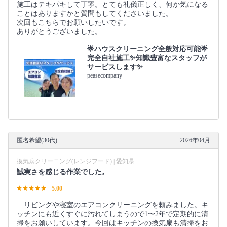
施工はテキパキして丁寧。とても礼儀正しく、何か気になる
ことはありますかと質問もしてくださいました。
次回もこちらでお願いしたいです。
ありがとうございました。
🌟ハウスクリーニング全般対応可能🌟
完全自社施工✨知識豊富なスタッフが
サービスします✨
peasecompany
匿名希望(30代)
2026年04月
換気扇クリーニング(レンジフード) | 愛知県
誠実さを感じる作業でした。
5.00
リビングや寝室のエアコンクリーニングを頼みました。キ
ッチンにも近くすぐに汚れてしまうので1〜2年で定期的に清
掃をお願いしています。今回はキッチンの換気扇も清掃をお