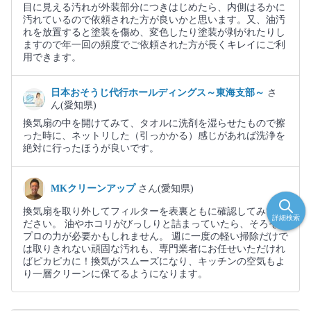
目に見える汚れが外装部分につきはじめたら、内側はるかに
汚れているので依頼された方が良いかと思います。又、油汚
れを放置すると塗装を傷め、変色したり塗装が剥がれたりし
ますので年一回の頻度でご依頼された方が長くキレイにご利
用できます。
日本おそうじ代行ホールディングス～東海支部～
さ
ん(愛知県)
換気扇の中を開けてみて、タオルに洗剤を湿らせたもので擦
った時に、ネットリした（引っかかる）感じがあれば洗浄を
絶対に行ったほうが良いです。
MKクリーンアップ
さん(愛知県)
換気扇を取り外してフィルターを表裏ともに確認してみてく
詳細検索
ださい。 油やホコリがびっしりと詰まっていたら、そろそろ
プロの力が必要かもしれません。 週に一度の軽い掃除だけで
は取りきれない頑固な汚れも、専門業者にお任せいただけれ
ばピカピカに！換気がスムーズになり、キッチンの空気もよ
り一層クリーンに保てるようになります。