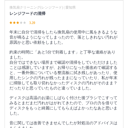
換気扇クリーニング(レンジフード) | 愛知県
レンジフードの清掃
3.20
年末に自分で清掃をしたら換気扇の使用中に風をきるような
音が鳴るようになってしまったので、落としきれない汚れが
原因かと思い依頼をしました。
約束の時間に「あと5分で到着します」と丁寧な連絡があり
ました。
自分ではできない場所まで確認や清掃をしていただけました
ことは感謝していますが、お帰りになった後改めて確認する
と、一番外側についている整流板に拭き残しがあったり、使
用したシンクの汚れが残ったままになっていたり、私が年末
に掃除しても取り切れなかったディスクの汚れがそのまま？
だったりと思っていたものと違っていました。
ディスクは高温のお湯にしばらく付けた後ブラシでこすって
みるとまだまだ汚れがはがれてきたので、プロの力を借りて
ディスクをもっと綺麗にしてもらえばよかったなあと思いま
した。
音に関しては改善できませんでしたが対処法のアドバイスは