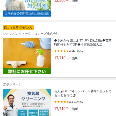
15,500
円
/ 1箇所
口コミ投稿で特典あり
レオンバンク・テクノロジーズ株式会社
◆予約から施工まで100％自社対応◆営業
時間外も対応OK◆損害保険加入店
4.56
(156件)
17,710
円
/ 1箇所
知多クリーン
新支店OPENキャンペーン価格✨セットで
もっとお得に💰
4.53
(475件)
17,710
円
/ 1箇所