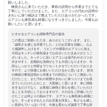
願いしました。
榊原さんに来ていただき、事前の説明から作業までとても
丁寧にしていただけました。また、エアコンの汚れの説明や
きれいに保つ秘訣まで教えていただけありがたかったです。
エアコンも換気扇も綺麗になりすっきりしました。今後もお
願いしたいと思います。
たすかるエアコンお掃除専門店の返信
この度はご依頼いただき、ありがとうございます。 また、
「誠実さを感じる作業でした」とのお言葉を頂戴し、心よ
り感謝申し上げます。 リビングや寝室のエアコンに加え、
今回はキッチンの換気扇までお任せいただきありがとうご
ざいました。キッチンに近いエアコンは油汚れやホコリが
付きやすく、定期的な清掃がとても大切になりますが、今
回もしっかりと内部までリセットさせていただいておりま
すので、より快適にお使いいただけるかと思います。 担当
の榊原の事前説明から作業までの対応についてご満足いた
だけたこと、また汚れの状態やきれいに保つコツまでお役
立ていただけたとのこと、大変嬉しく思います。単に掃除
をするだけでなく、お客様に納得と安心を感じていただけ
ることを大切にしておりますので、その点をご評価いただ
けたことは何よりの励みです。 エアコンも換気扇も綺麗に
なり、すっきりされたとのお言葉を拝見し、私どもも嬉し
い気持ちでいっぱいです。今後も変わらず誠実で丁寧な対