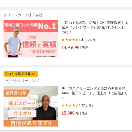
クリーンガイア株式会社
【口コミ地域No1店舗】衛生管理徹底！換
気扇（レンジフード）の油汚れをピカピ
カに！
4.81
(2,282件)
14,950
円
/ 1箇所
口コミ投稿で特典あり
ぴかぴかクリーニング
🌟ハウスクリーニング全般対応🌟業界歴
14年✨施工スピード、仕上がりに自信あり
✨
4.77
(51件)
15,000
円
/ 1箇所