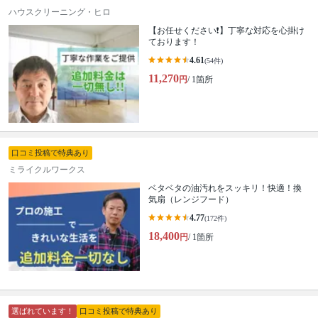
ハウスクリーニング・ヒロ
【お任せください❗️】丁寧な対応を心掛け
ております！
4.61
(54件)
11,270
円
/ 1箇所
口コミ投稿で特典あり
ミライクルワークス
ベタベタの油汚れをスッキリ！快適！換
気扇（レンジフード）
4.77
(172件)
18,400
円
/ 1箇所
選ばれています！
口コミ投稿で特典あり