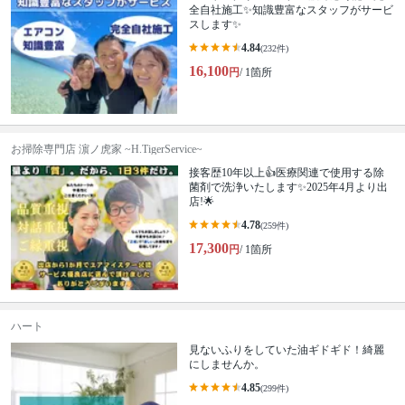
全自社施工✨知識豊富なスタッフがサービ
スします✨
4.84
(232件)
16,100
円
/ 1箇所
お掃除専門店 濵ノ虎家 ~H.TigerService~
接客歴10年以上👍医療関連で使用する除
菌剤で洗浄いたします✨2025年4月より出
店!🌟
4.78
(259件)
17,300
円
/ 1箇所
ハート
見ないふりをしていた油ギドギド！綺麗
にしませんか。
4.85
(299件)