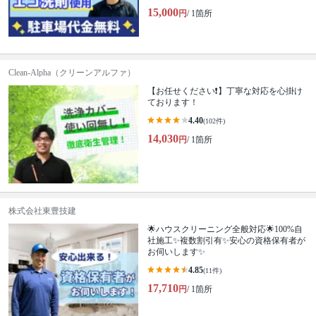
15,000
円
/ 1箇所
Clean-Alpha（クリーンアルファ）
【お任せください❗️】丁寧な対応を心掛け
ております！
4.40
(102件)
14,030
円
/ 1箇所
株式会社東豊技建
🌟ハウスクリーニング全般対応🌟100%自
社施工✨複数割引有✨安心の資格保有者が
お伺いします✨
4.85
(11件)
17,710
円
/ 1箇所