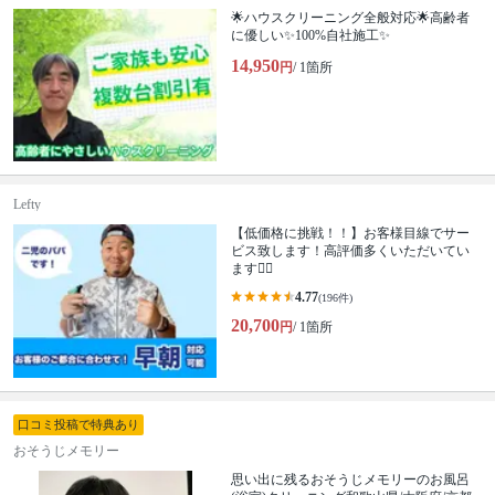
🌟ハウスクリーニング全般対応🌟高齢者
に優しい✨100%自社施工✨
14,950
円
/ 1箇所
Lefty
【低価格に挑戦！！】お客様目線でサー
ビス致します！高評価多くいただいてい
ます🙆‍♂️
4.77
(196件)
20,700
円
/ 1箇所
口コミ投稿で特典あり
おそうじメモリー
思い出に残るおそうじメモリーのお風呂