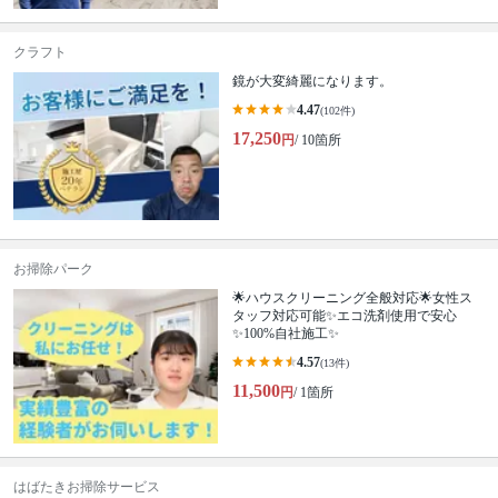
クラフト
鏡が大変綺麗になります。
4.47
(102件)
17,250
円
/ 10箇所
お掃除パーク
🌟ハウスクリーニング全般対応🌟女性ス
タッフ対応可能✨エコ洗剤使用で安心
✨100%自社施工✨
4.57
(13件)
11,500
円
/ 1箇所
はばたきお掃除サービス