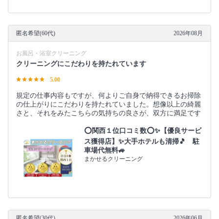
匿名希望(60代)
2026年08月
お風呂・浴室クリーニング
クリーニングにこだわりを持たれています
5.00
規定の仕事内容もですが、何よりご自身で納得できるお掃除
の仕上がりにこだわりを持たれていました。想像以上の綺麗
さと、それをみたこちらの気持ちの良さが、双方に満足です
⭕関西１位口コミ数⭕✨【優良サービ
ス獲得店】✨大手ホテルも清掃🎵 駐
車場代無料🚙
まかせるクリーニング
匿名希望(30代)
2026年06月