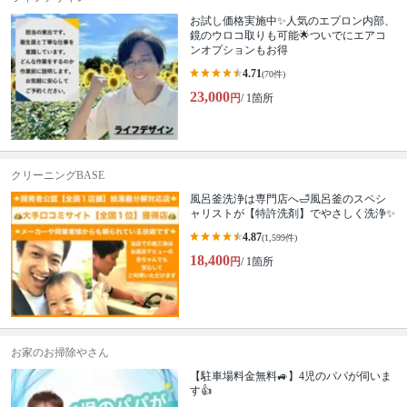
お試し価格実施中✨人気のエプロン内部、
鏡のウロコ取りも可能🌟ついでにエアコ
ンオプションもお得
4.71
(70件)
23,000
円
/ 1箇所
クリーニングBASE
風呂釜洗浄は専門店へ🛁風呂釜のスペシ
ャリストが【特許洗剤】でやさしく洗浄✨
4.87
(1,599件)
18,400
円
/ 1箇所
お家のお掃除やさん
【駐車場料金無料🚙】4児のパパが伺いま
す👍