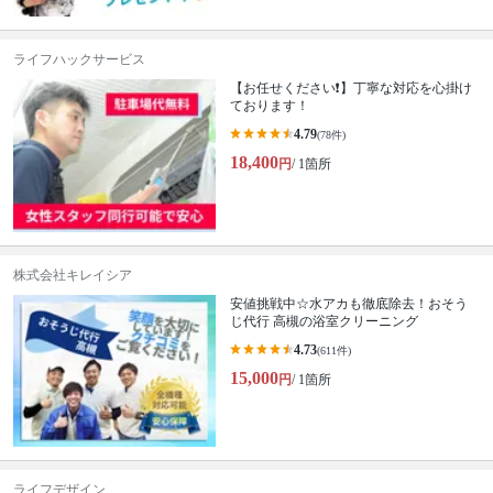
ライフハックサービス
【お任せください❗️】丁寧な対応を心掛け
ております！
4.79
(78件)
18,400
円
/ 1箇所
株式会社キレイシア
安値挑戦中☆水アカも徹底除去！おそう
じ代行 高槻の浴室クリーニング
4.73
(611件)
15,000
円
/ 1箇所
ライフデザイン