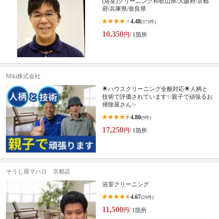
(浴室)クリーニング和歌山県/大阪府/京都
府/兵庫県/奈良県
4.48
(373件)
10,350
円
/ 1箇所
Miki株式会社
🌟ハウスクリーニング全般対応🌟人柄と
技術で評価されています✨親子で頑張るお
掃除屋さん✨
4.80
(9件)
17,250
円
/ 1箇所
そうじ屋マハロ 京都店
浴室クリーニング
4.67
(29件)
11,500
円
/ 1箇所