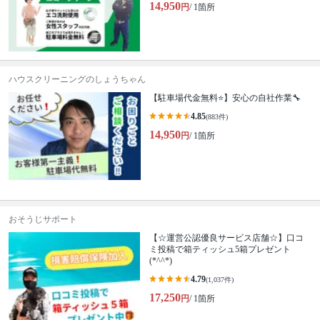
14,950
円
/ 1箇所
ハウスクリーニングのしょうちゃん
【駐車場代金無料⭐️】安心の自社作業🔧
4.85
(883件)
14,950
円
/ 1箇所
おそうじサポート
【☆運営公認優良サービス店舗☆】口コ
ミ投稿で箱ティッシュ5箱プレゼント
(*^^*)
4.79
(1,037件)
17,250
円
/ 1箇所