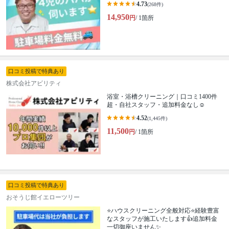
4.73
(268件)
14,950
円
/ 1箇所
口コミ投稿で特典あり
株式会社アビリティ
浴室・浴槽クリーニング｜口コミ1400件
超・自社スタッフ・追加料金なし☺️
4.52
(1,445件)
11,500
円
/ 1箇所
口コミ投稿で特典あり
おそうじ館イエローツリー
⭐ハウスクリーニング全般対応⭐経験豊富
なスタッフが施工いたします👍追加料金
一切御座いません✨