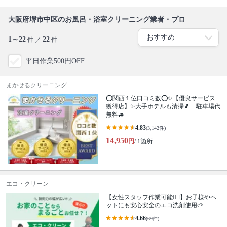
大阪府堺市中区のお風呂・浴室クリーニング業者・プロ
1～22
22
件 ／
件
平日作業500円OFF
まかせるクリーニング
⭕関西１位口コミ数⭕✨【優良サービス
獲得店】✨大手ホテルも清掃🎵 駐車場代
無料🚙
4.83
(3,142件)
14,950
円
/ 1箇所
エコ・クリーン
【女性スタッフ作業可能🙆‍♀️】お子様やペ
ットにも安心安全のエコ洗剤使用🌱
4.66
(69件)