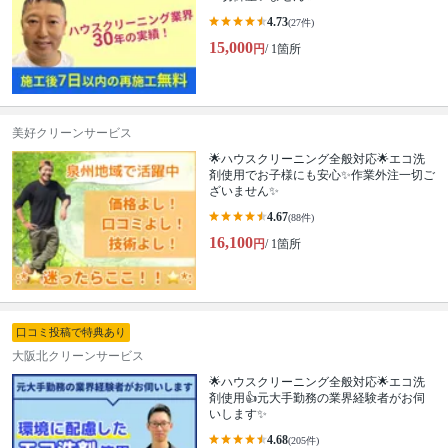
4.73
(27件)
15,000
円
/ 1箇所
美好クリーンサービス
🌟ハウスクリーニング全般対応🌟エコ洗
剤使用でお子様にも安心✨作業外注一切ご
ざいません✨
4.67
(88件)
16,100
円
/ 1箇所
口コミ投稿で特典あり
大阪北クリーンサービス
🌟ハウスクリーニング全般対応🌟エコ洗
剤使用👍元大手勤務の業界経験者がお伺
いします✨
4.68
(205件)