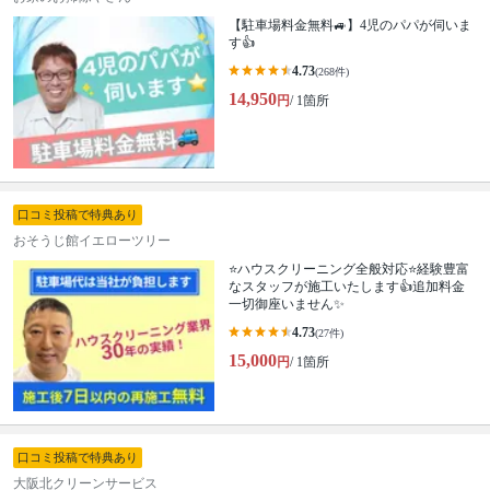
【駐車場料金無料🚙】4児のパパが伺いま
す👍
4.73
(268件)
14,950
円
/ 1箇所
口コミ投稿で特典あり
おそうじ館イエローツリー
⭐ハウスクリーニング全般対応⭐経験豊富
なスタッフが施工いたします👍追加料金
一切御座いません✨
4.73
(27件)
15,000
円
/ 1箇所
口コミ投稿で特典あり
大阪北クリーンサービス