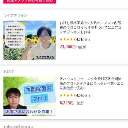
ライフデザイン
お試し価格実施中✨人気のエプロン内部、
鏡のウロコ取りも可能🌟ついでにエアコ
ンオプションもお得
4.71
(70件)
23,000
円
/ 1箇所
お結び
🌟ハウスクリーニング全般対応🌟空間除
菌のプロ✨お客さまに合わせた作業✨エコ
洗剤使用で安心✨
4.54
(30件)
6,325
円
/ 1箇所
お家のお掃除やさん