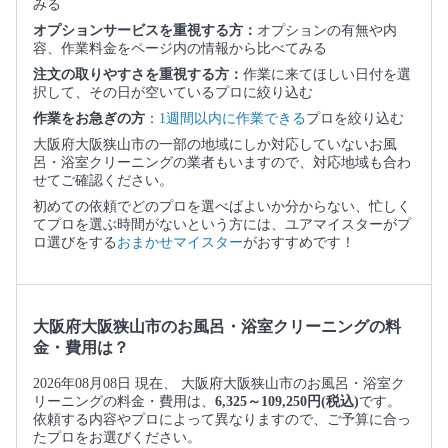
みる
オプションサービスを重視する方：
オプションの有無や内
容、作業料金をページ内の情報から比べてみる
注文の取りやすさを重視する方：
作業に来てほしい日付を選
択して、その日が空いているプロに絞り込む
作業をお急ぎの方
：
1週間以内に作業できる
プロを絞り込む
大阪府大阪狭山市の一部の地域にしか対応していないお風
呂・浴室クリーニングの業者もいますので、対応地域も合わ
せてご確認ください。
初めての依頼でどのプロを選べばよいか分からない、忙しく
てプロを選ぶ時間がないという方には、ユアマイスターがプ
ロ選びをする
おまかせマイスター
がおすすめです！
大阪府大阪狭山市のお風呂・浴室クリーニングの料
金・費用は？
2026年08月08日 現在、 大阪府大阪狭山市のお風呂・浴室ク
リーニングの料金・費用は、
6,325～109,250円(税込)
です。
依頼する内容やプロによって異なりますので、ご予算に合っ
たプロをお選びください。