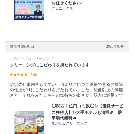
お任せください！
フェニックス
匿名希望(60代)
2026年08月
お風呂・浴室クリーニング
クリーニングにこだわりを持たれています
5.00
規定の仕事内容もですが、何よりご自身で納得できるお掃除
の仕上がりにこだわりを持たれていました。想像以上の綺麗
さと、それをみたこちらの気持ちの良さが、双方に満足です
⭕関西１位口コミ数⭕✨【優良サービ
ス獲得店】✨大手ホテルも清掃🎵 駐
車場代無料🚙
まかせるクリーニング