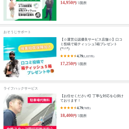
14,950
円
/ 1箇所
おそうじサポート
【☆運営公認優良サービス店舗☆】口コ
ミ投稿で箱ティッシュ5箱プレゼント
(*^^*)
4.79
(1,037件)
17,250
円
/ 1箇所
ライフハックサービス
【お任せください❗️】丁寧な対応を心掛け
ております！
4.79
(78件)
18,400
円
/ 1箇所