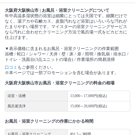
大阪府大阪狭山市 | お風呂・浴室クリーニングについて
年中高温多湿状態の浴室は細菌にとっては天国です。細菌だけで
なく、湯アカや石鹸カス、皮脂汚れなど浴室はいろいろな汚れが
たまりやすい場所です。マイスターの浴室クリーニングサービス
なら汚れに合わせたクリーニング方法で風呂場一式をピカピカに
仕上げます。
▼表示価格に含まれるお風呂・浴室クリーニングの作業範囲
浴槽 / 蛇口 / シャワー / 天井 / 壁 / 床 / 扉 / 照明 / 換気扇 / 排水口 /
トイレ・洗面台(3点ユニットの場合) / 作業場所の簡易清掃
口コミ
もご参照ください。
※本ページでは一部プロモーションを含む場合があります。
大阪府大阪狭山市お風呂・浴室クリーニングの料金の相場
浴室・浴槽
13,000～17,000円(税込)
風呂釜洗浄
15,000～20,000円(税込)
お風呂・浴室クリーニングの作業にかかる時間
お風呂・浴室クリーニング
約1.5～3時間