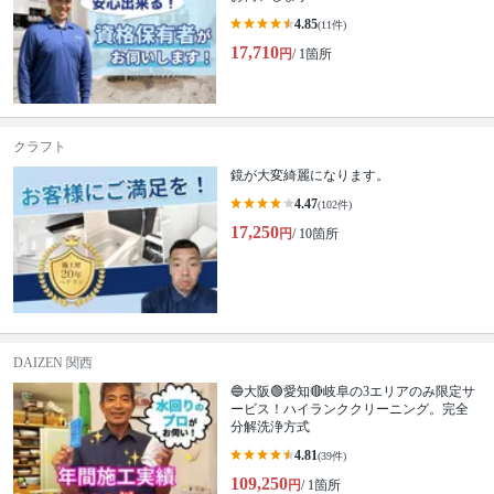
4.85
(11件)
17,710
円
/ 1箇所
クラフト
鏡が大変綺麗になります。
4.47
(102件)
17,250
円
/ 10箇所
DAIZEN 関西
🔵大阪🟢愛知🔴岐阜の3エリアのみ限定サ
ービス！ハイランククリーニング。完全
分解洗浄方式
4.81
(39件)
109,250
円
/ 1箇所