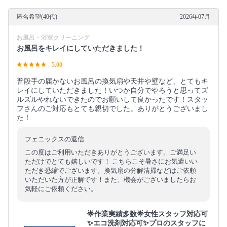
匿名希望(40代)
2026年07月
お風呂・浴室クリーニング
お風呂をキレイにしていただきました！
5.00
普段手の届かないお風呂の換気扇や天井や壁など、とてもキ
レイにしていただきました！いつか自分でやろうと思ってズ
ルズルやれないできたのでお願いして良かったです！スタッ
フさんのご対応もとても親切でした。ありがとうございまし
た！
フェニックスの返信
この度はご利用いただきありがとうございます。ご満足い
ただけでとても嬉しいです！ こちらこそ暑さにお気遣いい
ただき恐縮でございます。換気扇の分解清掃などはご依頼
いただいた方が正解です！また、機会がございましたらお
気軽にご依頼ください。
🌟作業実績多数🌟女性スタッフ対応可
✨エコ洗剤対応可✨プロのスタッフに