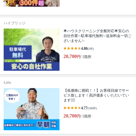
ハイブリッジ
🌟ハウスクリーニング全般対応🌟安心の
自社作業✨️駐車場代無料✨️追加料金一切ご
ざいません✨
4.80
(5件)
20,700
円
/ 1箇所
Lefty
【低価格に挑戦！！】お客様目線でサー
ビス致します！高評価多くいただいてい
ます🙆‍♂️
4.77
(196件)
20,700
円
/ 1箇所