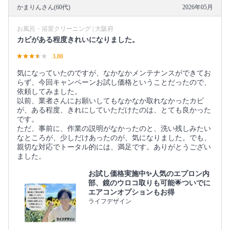
かまりんさん(60代)
2026年05月
お風呂・浴室クリーニング | 大阪府
カビがある程度きれいになりました。
3.80
気になっていたのですが、なかなかメンテナンスができてお
らず、今回キャンペーンお試し価格ということだったので、
依頼してみました。
以前、業者さんにお願いしてもなかなか取れなかったカビ
が、ある程度、きれにしていただけたのは、とても良かった
です。
ただ、事前に、作業の説明がなかったのと、洗い残しみたい
なところが、少しだけあったのが、気になりました。でも、
親切な対応でトータル的には、満足です。ありがとうござい
ました。
お試し価格実施中✨人気のエプロン内
部、鏡のウロコ取りも可能🌟ついでに
エアコンオプションもお得
ライフデザイン