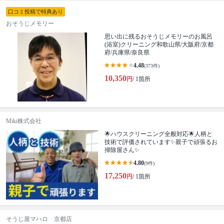
口コミ投稿で特典あり
おそうじメモリー
思い出に残るおそうじメモリーのお風呂
(浴室)クリーニング和歌山県/大阪府/京都
府/兵庫県/奈良県
4.48
(373件)
10,350
円
/ 1箇所
Miki株式会社
🌟ハウスクリーニング全般対応🌟人柄と
技術で評価されています✨親子で頑張るお
掃除屋さん✨
4.80
(9件)
17,250
円
/ 1箇所
そうじ屋マハロ 京都店