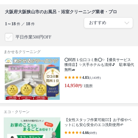
大阪府大阪狭山市のお風呂・浴室クリーニング業者・プロ
1～18
18
件 ／
件
平日作業500円OFF
まかせるクリーニング
⭕関西１位口コミ数⭕✨【優良サービス
獲得店】✨大手ホテルも清掃🎵 駐車場代
無料🚙
4.83
(3,143件)
14,950
円
/ 1箇所
エコ・クリーン
【女性スタッフ作業可能🙆‍♀️】お子様やペ
ットにも安心安全のエコ洗剤使用🌱
4.66
(69件)