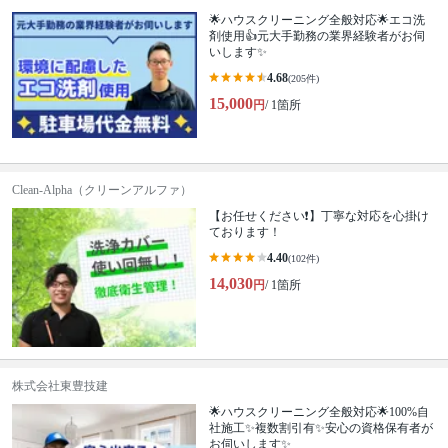
🌟ハウスクリーニング全般対応🌟エコ洗
剤使用👍元大手勤務の業界経験者がお伺
いします✨
4.68
(205件)
15,000
円
/ 1箇所
Clean-Alpha（クリーンアルファ）
【お任せください❗️】丁寧な対応を心掛け
ております！
4.40
(102件)
14,030
円
/ 1箇所
株式会社東豊技建
🌟ハウスクリーニング全般対応🌟100%自
社施工✨複数割引有✨安心の資格保有者が
お伺いします✨