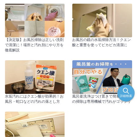
【決定版】お風呂掃除は正しい洗剤
お風呂の鏡の水垢掃除方法！クエン
で清潔に！場所と汚れ別にやり方を
酸と重曹を使ってピカピカ清潔に
徹底解説
詳細検索
水垢汚れにはクエン酸が効果的！お
風呂釜洗浄はつけ置きで簡単！プロ
風呂・蛇口などの汚れの落とし方
の掃除は専用機械で汚れがゴッソリ