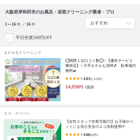
大阪府岸和田市のお風呂・浴室クリーニング業者・プロ
1～16
16
件 ／
件
平日作業500円OFF
まかせるクリーニング
⭕関西１位口コミ数⭕✨【優良サービス
獲得店】✨大手ホテルも清掃🎵 駐車場代
無料🚙
4.83
(3,143件)
14,950
円
/ 1箇所
エコ・クリーン
【女性スタッフ作業可能🙆‍♀️】お子様やペ
ットにも安心安全のエコ洗剤使用🌱
4.66
(69件)