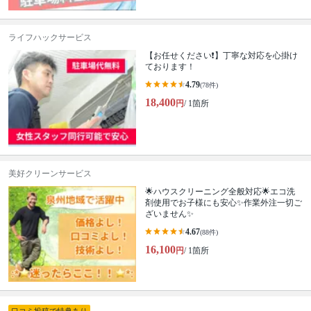
ライフハックサービス
【お任せください❗️】丁寧な対応を心掛け
ております！
4.79
(78件)
18,400
円
/ 1箇所
美好クリーンサービス
🌟ハウスクリーニング全般対応🌟エコ洗
剤使用でお子様にも安心✨作業外注一切ご
ざいません✨
4.67
(88件)
16,100
円
/ 1箇所