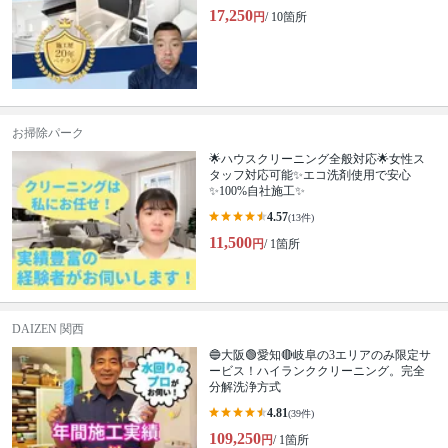
17,250
円
/ 10箇所
お掃除パーク
🌟ハウスクリーニング全般対応🌟女性ス
タッフ対応可能✨エコ洗剤使用で安心
✨100%自社施工✨
4.57
(13件)
11,500
円
/ 1箇所
DAIZEN 関西
🔵大阪🟢愛知🔴岐阜の3エリアのみ限定サ
ービス！ハイランククリーニング。完全
分解洗浄方式
4.81
(39件)
109,250
円
/ 1箇所