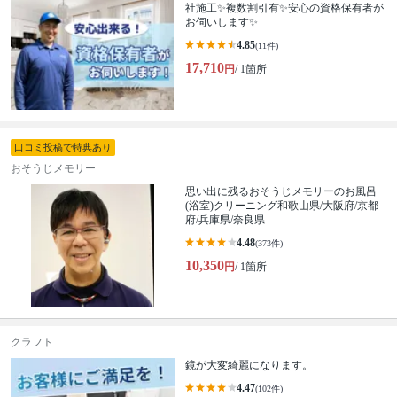
社施工✨複数割引有✨安心の資格保有者が
お伺いします✨
4.85
(11件)
17,710
円
/ 1箇所
口コミ投稿で特典あり
おそうじメモリー
思い出に残るおそうじメモリーのお風呂
(浴室)クリーニング和歌山県/大阪府/京都
府/兵庫県/奈良県
4.48
(373件)
10,350
円
/ 1箇所
クラフト
鏡が大変綺麗になります。
4.47
(102件)