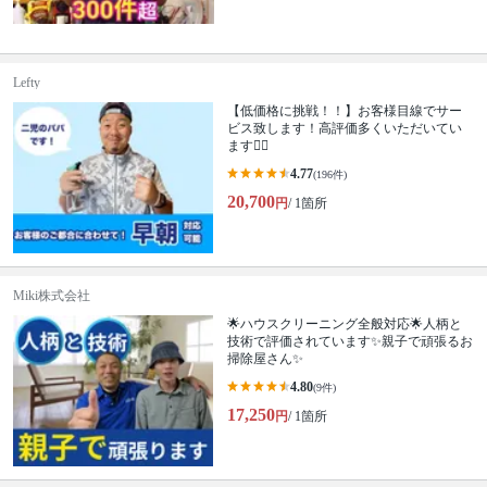
Lefty
【低価格に挑戦！！】お客様目線でサー
ビス致します！高評価多くいただいてい
ます🙆‍♂️
4.77
(196件)
20,700
円
/ 1箇所
Miki株式会社
🌟ハウスクリーニング全般対応🌟人柄と
技術で評価されています✨親子で頑張るお
掃除屋さん✨
4.80
(9件)
17,250
円
/ 1箇所