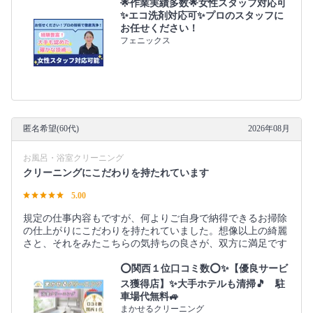
🌟作業実績多数🌟女性スタッフ対応可
✨エコ洗剤対応可✨プロのスタッフに
お任せください！
フェニックス
匿名希望(60代)
2026年08月
お風呂・浴室クリーニング
クリーニングにこだわりを持たれています
5.00
規定の仕事内容もですが、何よりご自身で納得できるお掃除
の仕上がりにこだわりを持たれていました。想像以上の綺麗
さと、それをみたこちらの気持ちの良さが、双方に満足です
⭕関西１位口コミ数⭕✨【優良サービ
ス獲得店】✨大手ホテルも清掃🎵 駐
車場代無料🚙
まかせるクリーニング