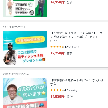
14,950
円
/ 1箇所
おそうじサポート
【☆運営公認優良サービス店舗☆】口コ
ミ投稿で箱ティッシュ5箱プレゼント
(*^^*)
4.79
(1,040件)
17,250
円
/ 1箇所
お家のお掃除やさん
【駐車場料金無料🚙】4児のパパが伺いま
す👍
4.73
(268件)
14,950
円
/ 1箇所