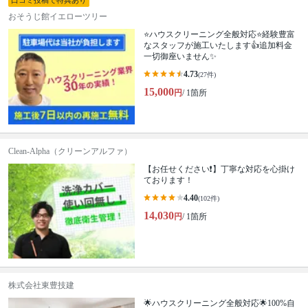
口コミ投稿で特典あり
おそうじ館イエローツリー
⭐ハウスクリーニング全般対応⭐経験豊富
なスタッフが施工いたします👍追加料金
一切御座いません✨
4.73
(27件)
15,000
円
/ 1箇所
Clean-Alpha（クリーンアルファ）
【お任せください❗️】丁寧な対応を心掛け
ております！
4.40
(102件)
14,030
円
/ 1箇所
株式会社東豊技建
🌟ハウスクリーニング全般対応🌟100%自