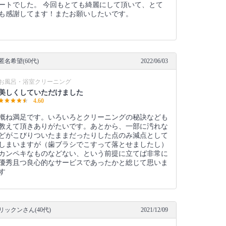
ートでした。 今回もとても綺麗にして頂いて、とて
も感謝してます！またお願いしたいです。
匿名希望(60代)
2022/06/03
お風呂・浴室クリーニング
美しくしていただけました
4.60
概ね満足です。いろいろとクリーニングの秘訣なども
教えて頂きありがたいです。あとから、一部に汚れな
どがこびりついたままだったりした点のみ減点として
しまいますが（歯ブラシでこすって落とせましたし）
カンペキなものなどない、という前提に立てば非常に
優秀且つ良心的なサービスであったかと総じて思いま
す
リックンさん(40代)
2021/12/09