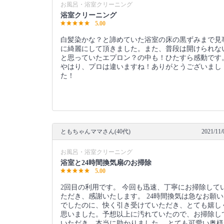
お風呂・浴室クリーニング
浴室クリーニング
5.00
白髪染かな？と諦めていた浴室の床の黒ずみまで見
に綺麗にして頂きました。また、普段は開けられな
と思っていたエプロン？の中も！ひたすら感動です
やはり、プロは違いますね！ありがとうございまし
た！
ともちゃんママさん(40代)
2021/11/
お風呂・浴室クリーニング
浴室と24時間換気扇のお掃除
5.00
2回目の利用です。 今回も迅速、丁寧にお掃除して
ただき、感謝いたします。 24時間換気は急なお願い
でしたのに、快く引き受けていただき、とても嬉し
思いました。予想以上に汚れていたので、お掃除し
いただき、本当に助かりました。 とても可愛い奥様