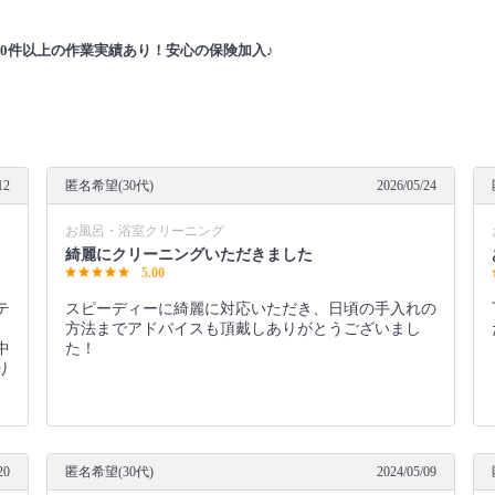
00件以上の作業実績あり！安心の保険加入♪
12
匿名希望(30代)
2026/05/24
お風呂・浴室クリーニング
綺麗にクリーニングいただきました
5.00
テ
スピーディーに綺麗に対応いただき、日頃の手入れの
方法までアドバイスも頂戴しありがとうございまし
中
た！
り
20
匿名希望(30代)
2024/05/09