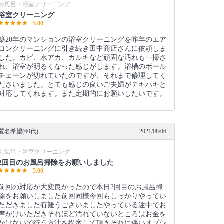
お風呂・浴室クリーニング
浴室クリーニング
5.00
築20年のマンションの浴室クリーニングを昨年のエア
コンクリーニングに引き続き田中商店さんに依頼しま
した。カビ、水アカ、カルキなど頑固な汚れも一掃さ
れ、浴室が明るくなった感じがします。浴槽のボール
チェーンが切れていたのですが、それまで修理してく
ださいました。とても感じの良いご夫婦がテキパキと
対応してくれます。また定期的にお願いしたいです。
匿名希望(60代)
2021/08/06
お風呂・浴室クリーニング
2回目のお風呂掃除をお願いしました
5.00
前回の対応が大変良かったので本日2回目のお風呂掃
除をお願いしました前回同様今回もしっかりやってい
ただきました有難うございましたやっている途中でお
声がけいただきそれほど汚れていないところはお金を
かけないで行う方法を提案して頂きそれに伴いオプシ