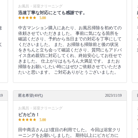
お風呂・浴室クリーニング
迅速丁寧な対応にとても感謝です。
5.00
ま
中古マンション購入にあたり、お風呂掃除を初めての
依頼させていただきました。 事前に気になる箇所を
確認くださり、予約から当日までの対応を丁寧にして
く
くださいました。 また、お掃除も掃除前と後の状況
をきちんと立ち会って確認くださり、質問にもアドバ
イス含め親切に対応してくれ、終始安心してお任せで
きました。 仕上がりはもちろん大満足です。 またお
掃除をお願いしたい時にはぜひご依頼させていただき
たいと思います。 ご対応ありがとうございました。
19
匿名希望(40代)
2023/11/19
お風呂・浴室クリーニング
ピカピカ！
5.00
田中商店さんは3度目の利用でした。 今回は浴室クリ
ーニングをお願いしました。 期待以上にピカピカに