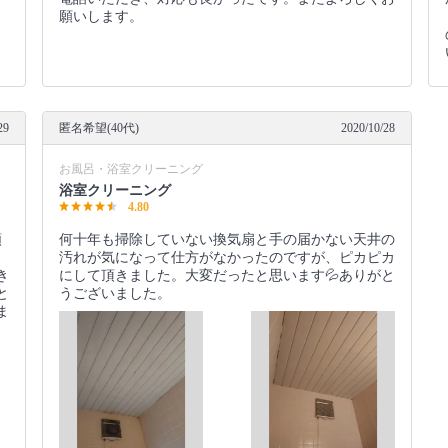
り
願いします。
29
匿名希望(40代)
2020/10/28
お風呂・浴室クリーニング
浴室クリーニング
4.80
頼
何十年も掃除していない換気扇と手の届かない天井の
汚れが気になって仕方がなかったのですが、ピカピカ
き
にして頂きました。大変だったと思います💦ありがと
と
うございました。
ま