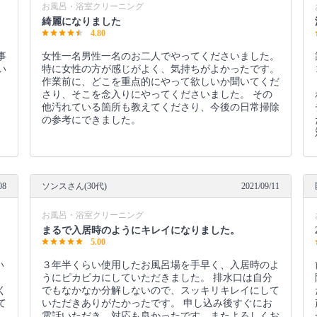
お風呂・浴室クリーニング
綺麗になりました
4.80
事
女性一名男性一名のお二人でやってくださいました。
い
特に女性の方が感じがよく、気持ちがよかったです。
。
作業前に、どこを重点的にやって欲しいか聞いてくだ
さり、そこを念入りにやってくださいました。 その
他汚れている箇所も教えてくださり、今後の日常掃除
の参考にできました。
08
ソンスさん(30代)
2021/09/11
お風呂・浴室クリーニング
まるで入居時のようにキレイになりました。
5.00
い
３年半くらい使用したお風呂場を手早く、入居時のよ
うにピカピカにしていただきました。 排水口は自分
く
でもなかなか分解しないので、スッキリキレイにして
て
いただきありがたかったです。 申し込み後すぐにお
電話いただき、対応も良かったです。またよろしくお