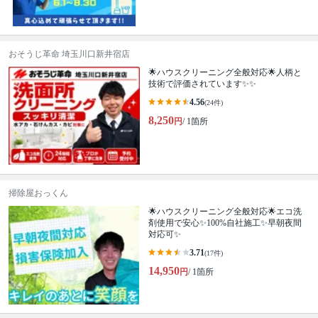
おそうじ革命 埼玉川口新井宿店
🌟ハウスクリーニング全般対応🌟人柄と
技術で評価されています✨✨
4.56
(24件)
8,250
円
/ 1箇所
掃除屋おっくん
🌟ハウスクリーニング全般対応🌟エコ洗
剤使用で安心✨100%自社施工✨早朝夜間
対応可✨
3.71
(17件)
14,950
円
/ 1箇所