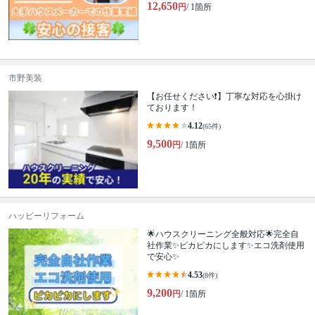
12,650
円
/ 1箇所
市野美装
【お任せください❗️】丁寧な対応を心掛け
ております！
4.12
(65件)
9,500
円
/ 1箇所
ハッピーリフォーム
🌟ハウスクリーニング全般対応🌟完全自
社作業✨️ピカピカにします✨️エコ洗剤使用
で安心✨
4.53
(8件)
9,200
円
/ 1箇所