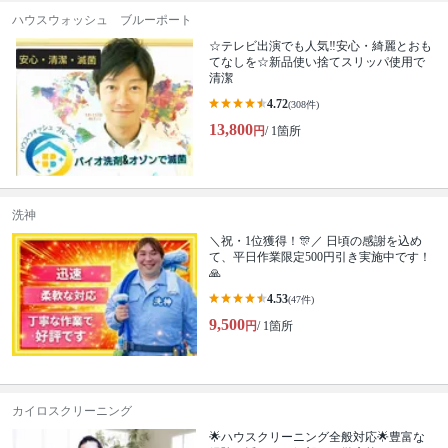
ハウスウォッシュ ブルーポート
☆テレビ出演でも人気‼安心・綺麗とおも
てなしを☆新品使い捨てスリッパ使用で
清潔
4.72
(308件)
13,800
円
/ 1箇所
洗神
＼祝・1位獲得！🎊／ 日頃の感謝を込め
て、平日作業限定500円引き実施中です！
🙏
4.53
(47件)
9,500
円
/ 1箇所
カイロスクリーニング
🌟ハウスクリーニング全般対応🌟豊富な