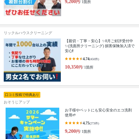
9,200
円
/ 1箇所
リックルハウスクリーニング
【親切・丁寧・安心】✨️8月ご好評受付中
✨️(洗面所クリーニング) 損害保険加入済で
安心❗️
4.74
(450件)
10,350
円
/ 1箇所
口コミ投稿で特典あり
おそうじアップ
お子様やペットにも安心安全のエコ洗剤
使用🌱
4.75
(273件)
9,200
円
/ 1箇所