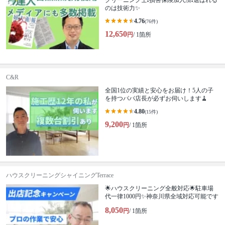
クリーニング士❗️損害保険加入済❗️選ばれる
のは技術力✨
4.76
(76件)
12,650
円
/ 1箇所
C&R
全国1位の実績と安心をお届け！5人の子
を持つパパ店長が必ずお伺いします🧹
4.80
(15件)
9,200
円
/ 1箇所
ハウスクリーニングシャイニングTerrace
🌟ハウスクリーニング全般対応🌟駐車場
代一律1000円✨神奈川県全域対応可能です
8,050
円
/ 1箇所