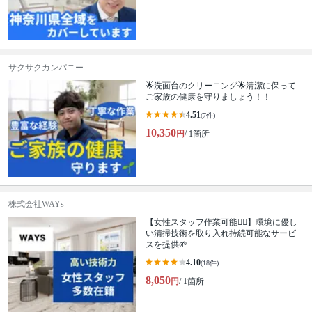
サクサクカンパニー
🌟洗面台のクリーニング🌟清潔に保って
ご家族の健康を守りましょう！！
4.51
(7件)
10,350
円
/ 1箇所
株式会社WAYs
【女性スタッフ作業可能🙆‍♀️】環境に優し
い清掃技術を取り入れ持続可能なサービ
スを提供🌱
4.10
(18件)
8,050
円
/ 1箇所