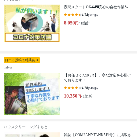
夜間スタートOK🌅🌃安心の自社作業🔧
4.74
(387件)
8,050
円
/ 1箇所
口コミ投稿で特典あり
halvis
【お任せください❗️】丁寧な対応を心掛け
ております！
4.28
(140件)
10,350
円
/ 1箇所
ハウスクリーニングすもと
雑誌【COMPANYTANK5月号】に掲載さ