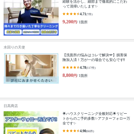
経験を活かし、細部まで徹底的にこだわ
って清掃いたします✨
4.71
(7件)
9,200
円
/ 1箇所
水回りの天使
【洗面所の悩みはコレで解決🪽】損害保
険加入済！万が一の場合でも安心です❗️
4.78
(117件)
8,800
円
/ 1箇所
日高商店
🌟ハウスクリーニング全般対応🌟リピー
トからのご予約多数✨アフターフォロー万
全です✨
4.90
(66件)