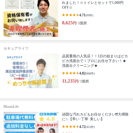
れました！☆トイレとセットで1,000円
OFF☆
4.71
(99件)
8,625
円
/ 1箇所
セキュアライフ
品質重視の人気店！！1日の始まりはピカ
ピカ洗面台で！プロにお任せ下さい！★
洗面台クリーニング★
4.82
(908件)
11,235
円
/ 1箇所
BloomLife
頑固な汚れカビもお任せください❗️❗️大掃除
に✨【早い･丁寧･美しい】
4.72
(453件)