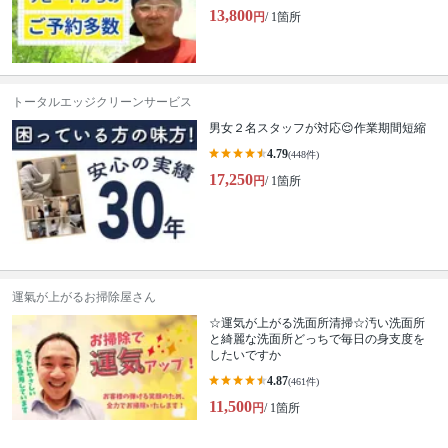
13,800
円
/ 1箇所
トータルエッジクリーンサービス
男女２名スタッフが対応😌作業期間短縮
4.79
(448件)
17,250
円
/ 1箇所
運氣が上がるお掃除屋さん
☆運気が上がる洗面所清掃☆汚い洗面所
と綺麗な洗面所どっちで毎日の身支度を
したいですか
4.87
(461件)
11,500
円
/ 1箇所