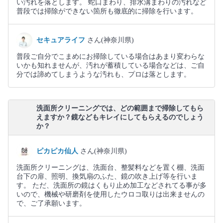
い汚れを落とします。 蛇口まわり、排水溝まわりの汚れなど
普段では掃除ができない箇所も徹底的に掃除を行います。
セキュアライフ
さん(神奈川県)
普段ご自分でこまめにお掃除している場合はあまり変わらな
いかも知れませんが、汚れが蓄積している場合などは、ご自
分では諦めてしまうような汚れも、プロは落とします。
洗面所クリーニングでは、どの範囲まで掃除してもら
えますか？鏡などもキレイにしてもらえるのでしょう
か？
ピカピカ仙人
さん(神奈川県)
洗面所クリーニングは、洗面台、整髪料などを置く棚、洗面
台下の扉、照明、換気扇のふた、鏡の吹き上げ等を行いま
す。 ただ、洗面所の鏡はくもり止め加工などされてる事が多
いので、機械や研磨剤を使用したウロコ取りは出来ませんの
で、ご了承願います。