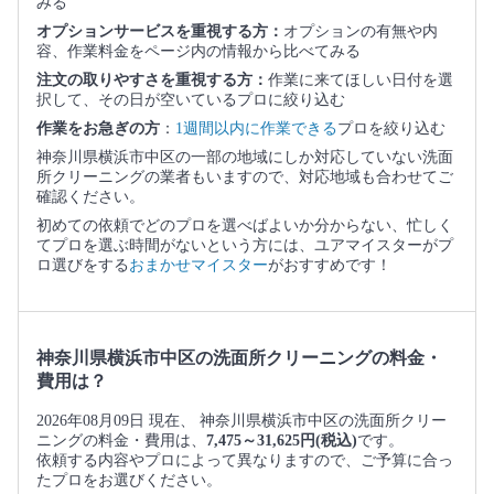
みる
オプションサービスを重視する方：
オプションの有無や内
容、作業料金をページ内の情報から比べてみる
注文の取りやすさを重視する方：
作業に来てほしい日付を選
択して、その日が空いているプロに絞り込む
作業をお急ぎの方
：
1週間以内に作業できる
プロを絞り込む
神奈川県横浜市中区の一部の地域にしか対応していない洗面
所クリーニングの業者もいますので、対応地域も合わせてご
確認ください。
初めての依頼でどのプロを選べばよいか分からない、忙しく
てプロを選ぶ時間がないという方には、ユアマイスターがプ
ロ選びをする
おまかせマイスター
がおすすめです！
神奈川県横浜市中区の洗面所クリーニングの料金・
費用は？
2026年08月09日 現在、 神奈川県横浜市中区の洗面所クリー
ニングの料金・費用は、
7,475～31,625円(税込)
です。
依頼する内容やプロによって異なりますので、ご予算に合っ
たプロをお選びください。