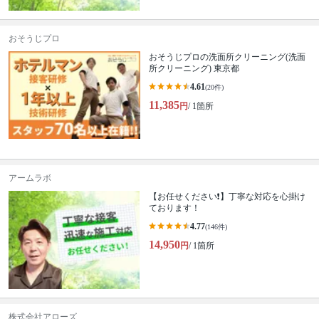
おそうじプロ
おそうじプロの洗面所クリーニング(洗面
所クリーニング) 東京都
4.61
(20件)
11,385
円
/ 1箇所
アームラボ
【お任せください❗️】丁寧な対応を心掛け
ております！
4.77
(146件)
14,950
円
/ 1箇所
株式会社アローズ