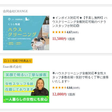
合同会社CHANGE
★インボイス対応可★【手直し無料❗️】ハ
ウスクリーニング全般対応可能のベテラ
ンスタッフが対応🙆
4.67
(98件)
11,500
円
/ 1箇所
口コミ投稿で特典あり
Enarc株式会社
🌟ハウスクリーニング全般対応🌟女性ス
タッフ多数在籍✨笑顔で明るく丁寧に接客
いたします✨
4.64
(269件)
12,000
円
/ 1箇所