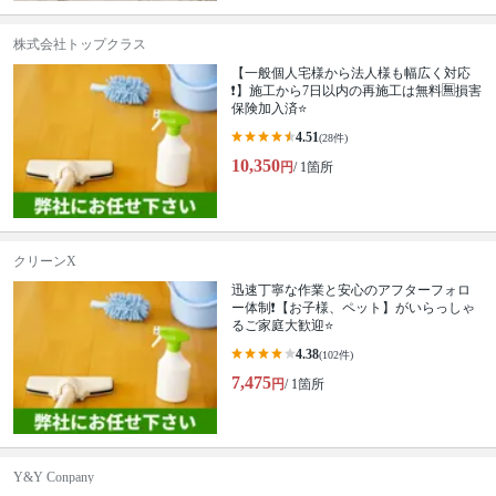
株式会社トップクラス
【一般個人宅様から法人様も幅広く対応
❗️】施工から7日以内の再施工は無料🈚️損害
保険加入済⭐️
4.51
(28件)
10,350
円
/ 1箇所
クリーンX
迅速丁寧な作業と安心のアフターフォロ
ー体制❗️【お子様、ペット】がいらっしゃ
るご家庭大歓迎⭐️
4.38
(102件)
7,475
円
/ 1箇所
Y&Y Conpany