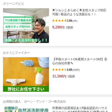
グリーンアピス
🌟ツルンときらめく🌟女性スタッフ対応
可能✨新品のような洗面台を！✨
5.00
(1件)
9,200
円
/ 1箇所
おそうじファイター
【早朝スタートOK夜間スタートOK❗️】安
心の自社作業🔧
4.88
(340件)
11,500
円
/ 1箇所
お掃除の達人 ボーン・アンド・ゴー株式会社
作業後の品質保証あり❗️協会認定のハウス