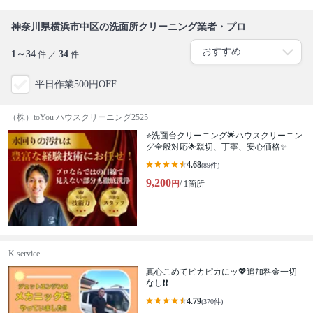
神奈川県横浜市中区の洗面所クリーニング業者・プロ
1～34
34
件 ／
件
平日作業500円OFF
（株）toYou ハウスクリーニング2525
⭐️洗面台クリーニング🌟ハウスクリーニン
グ全般対応🌟親切、丁寧、安心価格✨
4.68
(89件)
9,200
円
/ 1箇所
K.service
真心こめてピカピカにッ💖追加料金一切
なし❗️❗️
4.79
(370件)