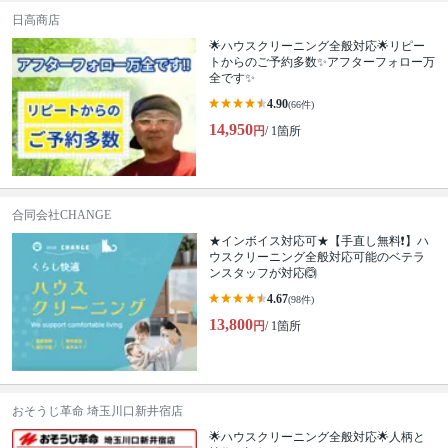
日高商店
🌟ハウスクリーニング全般対応🌟リピー
トからのご予約多数✨アフターフォロー万
全です✨
4.90
(66件)
14,950
円
/ 1箇所
合同会社CHANGE
★インボイス対応可★【手直し無料❗️】ハ
ウスクリーニング全般対応可能のベテラ
ンスタッフが対応🙆
4.67
(98件)
13,800
円
/ 1箇所
おそうじ革命 埼玉川口新井宿店
🌟ハウスクリーニング全般対応🌟人柄と