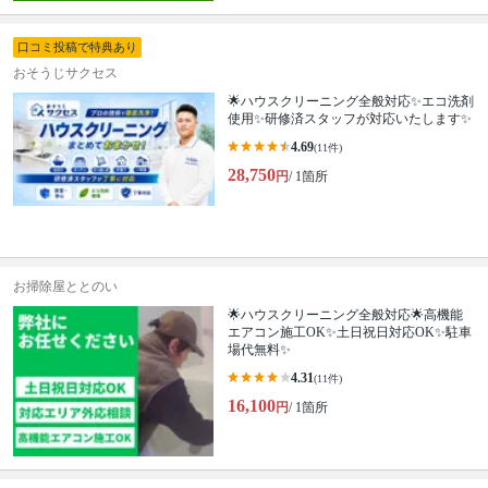
口コミ投稿で特典あり
おそうじサクセス
🌟ハウスクリーニング全般対応✨エコ洗剤
使用✨研修済スタッフが対応いたします✨
4.69
(11件)
28,750
円
/ 1箇所
お掃除屋ととのい
🌟ハウスクリーニング全般対応🌟高機能
エアコン施工OK✨土日祝日対応OK✨駐車
場代無料✨
4.31
(11件)
16,100
円
/ 1箇所