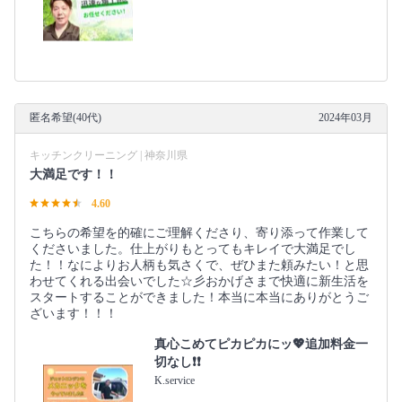
匿名希望(40代)
2024年03月
キッチンクリーニング | 神奈川県
大満足です！！
4.60
こちらの希望を的確にご理解くださり、寄り添って作業して
くださいました。仕上がりもとってもキレイで大満足でし
た！！なによりお人柄も気さくで、ぜひまた頼みたい！と思
わせてくれる出会いでした☆彡おかげさまで快適に新生活を
スタートすることができました！本当に本当にありがとうご
ざいます！！！
真心こめてピカピカにッ💖追加料金一
切なし❗️❗️
K.service