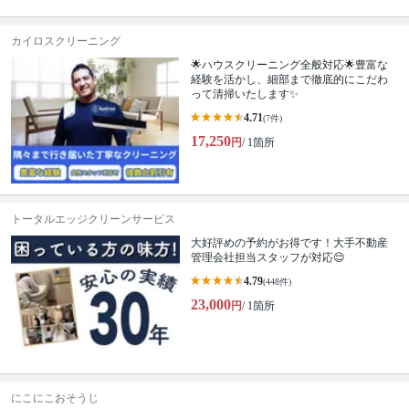
カイロスクリーニング
🌟ハウスクリーニング全般対応🌟豊富な
経験を活かし、細部まで徹底的にこだわ
って清掃いたします✨
4.71
(7件)
17,250
円
/ 1箇所
トータルエッジクリーンサービス
大好評めの予約がお得です！大手不動産
管理会社担当スタッフが対応😌
4.79
(448件)
23,000
円
/ 1箇所
にこにこおそうじ