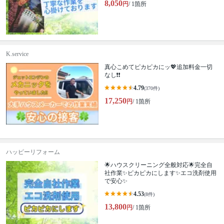
8,050
円
/ 1箇所
K.service
真心こめてピカピカにッ💖追加料金一切
なし❗️❗️
4.79
(370件)
17,250
円
/ 1箇所
ハッピーリフォーム
🌟ハウスクリーニング全般対応🌟完全自
社作業✨️ピカピカにします✨️エコ洗剤使用
で安心✨
4.53
(8件)
13,800
円
/ 1箇所