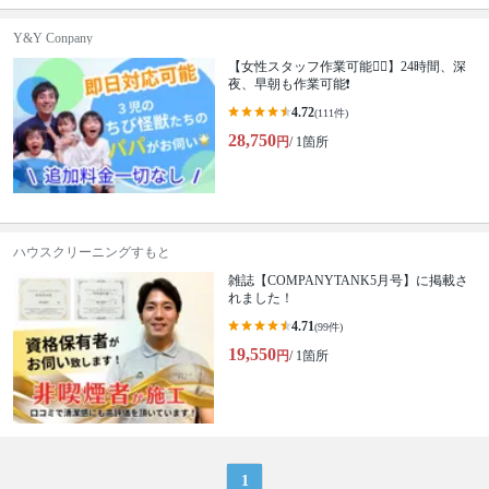
Y&Y Conpany
【女性スタッフ作業可能🙆‍♀️】24時間、深
夜、早朝も作業可能❗️
4.72
(111件)
28,750
円
/ 1箇所
ハウスクリーニングすもと
雑誌【COMPANYTANK5月号】に掲載さ
れました！
4.71
(99件)
19,550
円
/ 1箇所
1