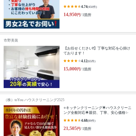
4.74
(450件)
14,950
円
/ 1箇所
市野美装
【お任せください❗️】丁寧な対応を心掛け
ております！
4.12
(65件)
15,000
円
/ 1箇所
（株）toYou ハウスクリーニング2525
⭐️キッチンクリーニング🌟ハウスクリーニ
ング全般対応🌟親切、丁寧、安心価格✨
4.68
(89件)
21,505
円
/ 1箇所