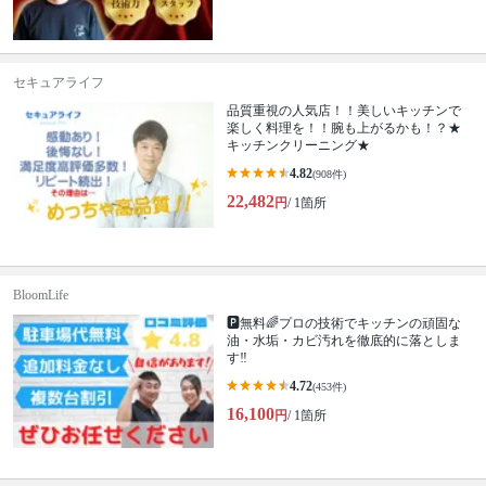
セキュアライフ
品質重視の人気店！！美しいキッチンで
楽しく料理を！！腕も上がるかも！？★
キッチンクリーニング★
4.82
(908件)
22,482
円
/ 1箇所
BloomLife
🅿️無料🌈プロの技術でキッチンの頑固な
油・水垢・カビ汚れを徹底的に落としま
す‼️
4.72
(453件)
16,100
円
/ 1箇所