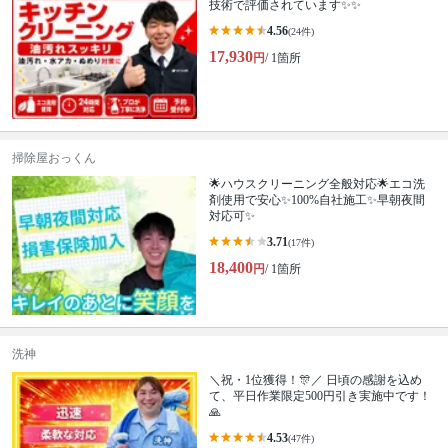
技術で評価されています✨✨
4.56
(24件)
17,930
円
/ 1箇所
掃除屋おっくん
🌟ハウスクリーニング全般対応🌟エコ洗
剤使用で安心✨100%自社施工✨早朝夜間
対応可✨
3.71
(17件)
18,400
円
/ 1箇所
洗神
＼祝・1位獲得！🎊／ 日頃の感謝を込め
て、平日作業限定500円引き実施中です！
🙏
4.53
(47件)