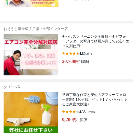
おそうじ革命横浜戸塚上矢部インター店
🌟ハウスクリーニング全般対応🌟ビフォ
ーアフターの写真で綺麗が見えて安心✨エ
コ洗剤使用✨
4.80
(3件)
20,700
円
/ 1箇所
クリーンX
迅速丁寧な作業と安心のアフターフォロ
ー体制❗️【お子様、ペット】がいらっしゃ
るご家庭大歓迎⭐️
4.38
(102件)
9,200
円
/ 1箇所