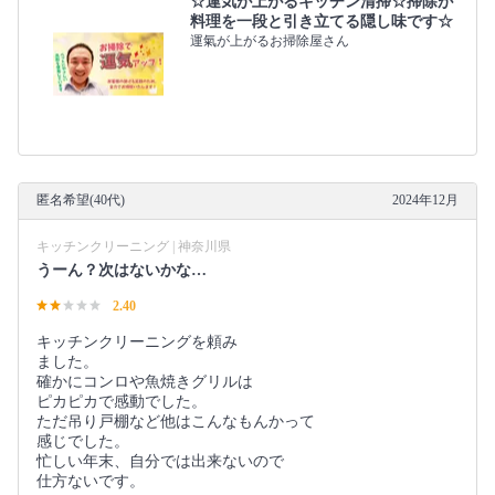
☆運気が上がるキッチン清掃☆掃除が
料理を一段と引き立てる隠し味です☆
運氣が上がるお掃除屋さん
匿名希望(40代)
2024年12月
キッチンクリーニング | 神奈川県
うーん？次はないかな…
2.40
キッチンクリーニングを頼み
ました。
確かにコンロや魚焼きグリルは
ピカピカで感動でした。
ただ吊り戸棚など他はこんなもんかって
感じでした。
忙しい年末、自分では出来ないので
仕方ないです。