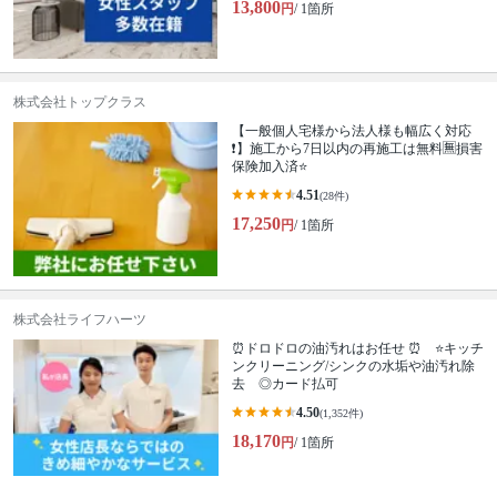
13,800
円
/ 1箇所
株式会社トップクラス
【一般個人宅様から法人様も幅広く対応
❗️】施工から7日以内の再施工は無料🈚️損害
保険加入済⭐️
4.51
(28件)
17,250
円
/ 1箇所
株式会社ライフハーツ
⏰ドロドロの油汚れはお任せ ⏰ ⭐キッチ
ンクリーニング/シンクの水垢や油汚れ除
去 ◎カード払可
4.50
(1,352件)
18,170
円
/ 1箇所