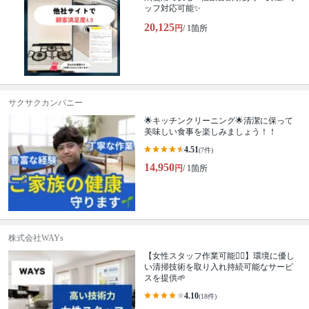
ッフ対応可能✨
20,125
円
/ 1箇所
サクサクカンパニー
🌟キッチンクリーニング🌟清潔に保って
美味しい食事を楽しみましょう！！
4.51
(7件)
14,950
円
/ 1箇所
株式会社WAYs
【女性スタッフ作業可能🙆‍♀️】環境に優し
い清掃技術を取り入れ持続可能なサービ
スを提供🌱
4.10
(18件)