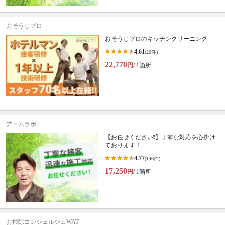
おそうじプロ
おそうじプロのキッチンクリーニング
4.61
(20件)
22,770
円
/ 1箇所
アームラボ
【お任せください❗️】丁寧な対応を心掛け
ております！
4.77
(146件)
17,250
円
/ 1箇所
お掃除コンシェルジュWAT