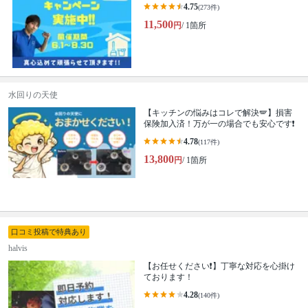
4.75
(273件)
11,500
円
/ 1箇所
水回りの天使
【キッチンの悩みはコレで解決🪽】損害
保険加入済！万が一の場合でも安心です❗️
4.78
(117件)
13,800
円
/ 1箇所
口コミ投稿で特典あり
halvis
【お任せください❗️】丁寧な対応を心掛け
ております！
4.28
(140件)