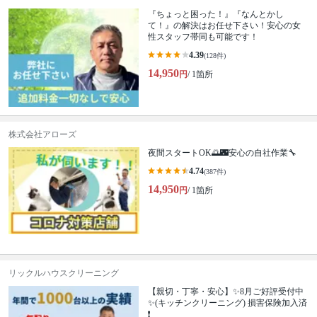
『ちょっと困った！』『なんとかし
て！』の解決はお任せ下さい！安心の女
性スタッフ帯同も可能です！
4.39
(128件)
14,950
円
/ 1箇所
株式会社アローズ
夜間スタートOK🌅🌃安心の自社作業🔧
4.74
(387件)
14,950
円
/ 1箇所
リックルハウスクリーニング
【親切・丁寧・安心】✨️8月ご好評受付中
✨️(キッチンクリーニング) 損害保険加入済
❗️