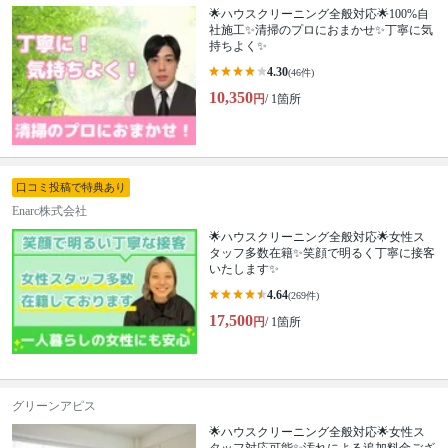
🌟ハウスクリーニング全般対応🌟100%自
社施工✨清掃のプロにおまかせ✨丁寧に気
持ちよく✨
4.30
(46件)
10,350
円
/ 1箇所
口コミ投稿で特典あり
Enarc株式会社
🌟ハウスクリーニング全般対応🌟女性ス
タッフ多数在籍✨笑顔で明るく丁寧に接客
いたします✨
4.64
(269件)
17,500
円
/ 1箇所
グリーンアピス
🌟ハウスクリーニング全般対応🌟女性ス