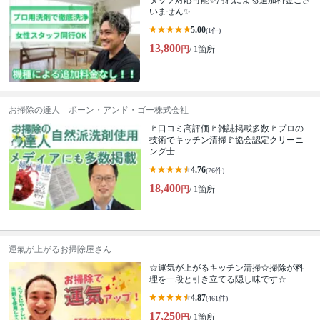
タッフ対応可能✨汚れによる追加料金ござ
いません✨
5.00
(1件)
13,800
円
/ 1箇所
お掃除の達人 ボーン・アンド・ゴー株式会社
🚩口コミ高評価🚩雑誌掲載多数🚩プロの
技術でキッチン清掃🚩協会認定クリーニ
ング士
4.76
(76件)
18,400
円
/ 1箇所
運氣が上がるお掃除屋さん
☆運気が上がるキッチン清掃☆掃除が料
理を一段と引き立てる隠し味です☆
4.87
(461件)
17,250
円
/ 1箇所