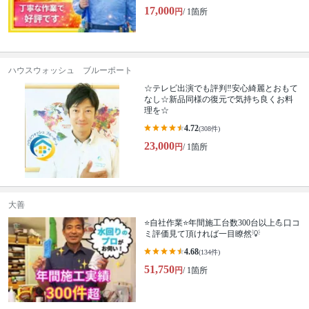
17,000
円
/ 1箇所
ハウスウォッシュ ブルーポート
☆テレビ出演でも評判‼安心綺麗とおもて
なし☆新品同様の復元で気持ち良くお料
理を☆
4.72
(308件)
23,000
円
/ 1箇所
大善
⭐自社作業⭐年間施工台数300台以上💪口コ
ミ評価見て頂ければ一目瞭然💡
4.68
(134件)
51,750
円
/ 1箇所