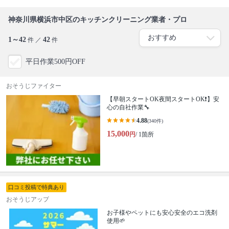
神奈川県横浜市中区のキッチンクリーニング業者・プロ
1～42
42
件 ／
件
平日作業500円OFF
おそうじファイター
【早朝スタートOK夜間スタートOK❗️】安
心の自社作業🔧
4.88
(340件)
15,000
円
/ 1箇所
口コミ投稿で特典あり
おそうじアップ
お子様やペットにも安心安全のエコ洗剤
使用🌱