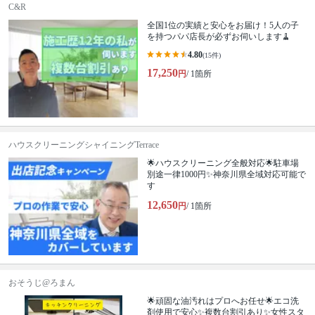
C&R
全国1位の実績と安心をお届け！5人の子
を持つパパ店長が必ずお伺いします🧹
4.80
(15件)
17,250
円
/ 1箇所
ハウスクリーニングシャイニングTerrace
🌟ハウスクリーニング全般対応🌟駐車場
別途一律1000円✨神奈川県全域対応可能で
す
12,650
円
/ 1箇所
おそうじ@ろまん
🌟頑固な油汚れはプロへお任せ🌟エコ洗
剤使用で安心✨複数台割引あり✨女性スタ