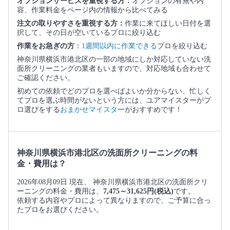
オプションサービスを重視する方：
オプションの有無や内
容、作業料金をページ内の情報から比べてみる
注文の取りやすさを重視する方：
作業に来てほしい日付を選
択して、その日が空いているプロに絞り込む
作業をお急ぎの方
：
1週間以内に作業できる
プロを絞り込む
神奈川県横浜市港北区の一部の地域にしか対応していない洗
面所クリーニングの業者もいますので、対応地域も合わせて
ご確認ください。
初めての依頼でどのプロを選べばよいか分からない、忙しく
てプロを選ぶ時間がないという方には、ユアマイスターがプ
ロ選びをする
おまかせマイスター
がおすすめです！
神奈川県横浜市港北区の洗面所クリーニングの料
金・費用は？
2026年08月09日 現在、 神奈川県横浜市港北区の洗面所クリ
ーニングの料金・費用は、
7,475～31,625円(税込)
です。
依頼する内容やプロによって異なりますので、ご予算に合っ
たプロをお選びください。