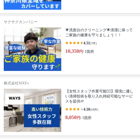
サクサクカンパニー
🌟洗面台のクリーニング🌟清潔に保って
ご家族の健康を守りましょう！！
4.51
(7件)
10,350
円
/ 1箇所
株式会社WAYs
【女性スタッフ作業可能🙆‍♀️】環境に優し
い清掃技術を取り入れ持続可能なサービ
スを提供🌱
4.10
(18件)
8,050
円
/ 1箇所