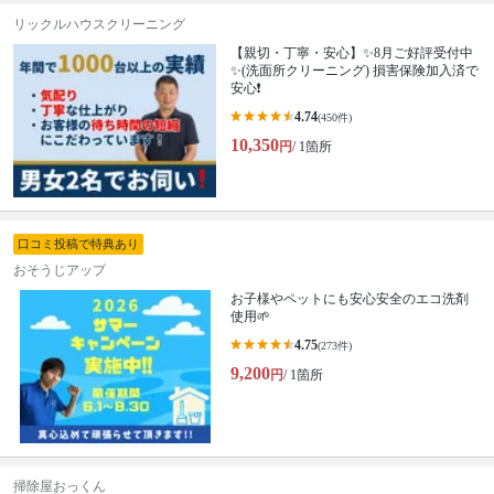
リックルハウスクリーニング
【親切・丁寧・安心】✨️8月ご好評受付中
✨️(洗面所クリーニング) 損害保険加入済で
安心❗️
4.74
(450件)
10,350
円
/ 1箇所
口コミ投稿で特典あり
おそうじアップ
お子様やペットにも安心安全のエコ洗剤
使用🌱
4.75
(273件)
9,200
円
/ 1箇所
掃除屋おっくん