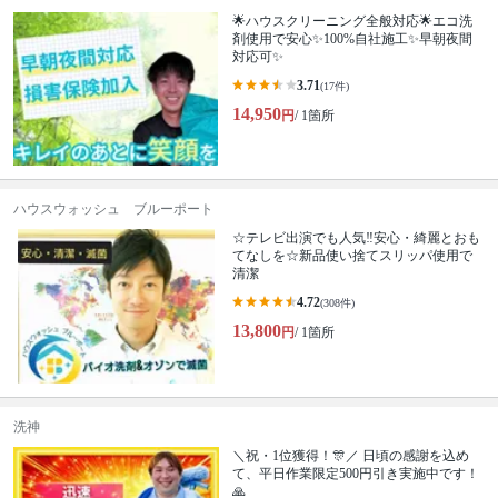
🌟ハウスクリーニング全般対応🌟エコ洗
剤使用で安心✨100%自社施工✨早朝夜間
対応可✨
3.71
(17件)
14,950
円
/ 1箇所
ハウスウォッシュ ブルーポート
☆テレビ出演でも人気‼安心・綺麗とおも
てなしを☆新品使い捨てスリッパ使用で
清潔
4.72
(308件)
13,800
円
/ 1箇所
洗神
＼祝・1位獲得！🎊／ 日頃の感謝を込め
て、平日作業限定500円引き実施中です！
🙏