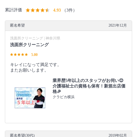
累計評価
4.93
（3件）
匿名希望
2021年12月
洗面所クリーニング | 神奈川県
洗面所クリーニング
5.00
キレイになって満足です。
またお願いします。
業界歴5年以上のスタッフがお伺い😌
介護福祉士の資格も保有！新規出店価
格🎉
クラピカ横浜
匿名希望(30代)
2019年02月