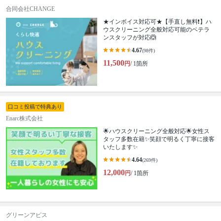
合同会社CHANGE
★インボイス対応可★【手直し無料❗️】ハ
ウスクリーニング全般対応可能のベテラ
ンスタッフが対応🙆
4.67
(98件)
11,500
円
/ 1箇所
口コミ投稿で特典あり
Enarc株式会社
🌟ハウスクリーニング全般対応🌟女性ス
タッフ多数在籍✨笑顔で明るく丁寧に接客
いたします✨
4.64
(269件)
12,000
円
/ 1箇所
グリーンアピス