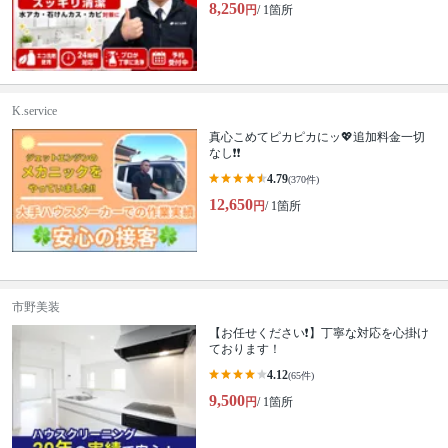
8,250
円
/ 1箇所
K.service
真心こめてピカピカにッ💖追加料金一切
なし❗️❗️
4.79
(370件)
12,650
円
/ 1箇所
市野美装
【お任せください❗️】丁寧な対応を心掛け
ております！
4.12
(65件)
9,500
円
/ 1箇所