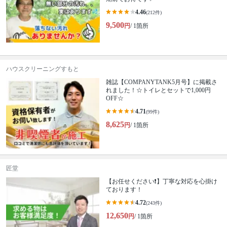
4.46
(212件)
9,500
円
/ 1箇所
ハウスクリーニングすもと
雑誌【COMPANYTANK5月号】に掲載さ
れました！☆トイレとセットで1,000円
OFF☆
4.71
(99件)
8,625
円
/ 1箇所
匠堂
【お任せください❗️】丁寧な対応を心掛け
ております！
4.72
(243件)
12,650
円
/ 1箇所