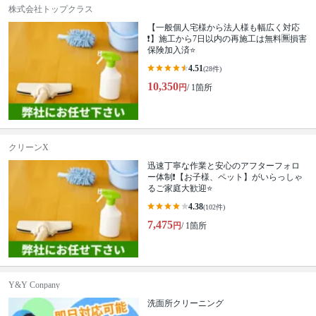
株式会社トップクラス
【一般個人宅様から法人様も幅広く対応
❗️】施工から7日以内の再施工は無料🈚️損害
保険加入済⭐️
4.51
(28件)
10,350
円
/ 1箇所
クリーンX
迅速丁寧な作業と安心のアフターフォロ
ー体制❗️【お子様、ペット】がいらっしゃ
るご家庭大歓迎⭐️
4.38
(102件)
7,475
円
/ 1箇所
Y&Y Conpany
洗面所クリーニング