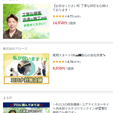
【お任せください❗️】丁寧な対応を心掛け
ております！
4.77
(146件)
14,950
円
/ 1箇所
株式会社アローズ
夜間スタートOK🌅🌃安心の自社作業🔧
4.74
(387件)
8,050
円
/ 1箇所
まる印
✨今だけの特別価格✨ユアマイスターサイ
ト内水回りカテゴリランクイン🛀🏆繁忙
期前でお得です✨