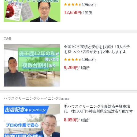
4.76
(76件)
12,650
円
/ 1箇所
C&R
全国1位の実績と安心をお届け！5人の子
を持つパパ店長が必ずお伺いします🧹
4.80
(15件)
9,200
円
/ 1箇所
ハウスクリーニングシャイニングTerrace
🌟ハウスクリーニング全般対応🌟駐車場
代一律1000円✨神奈川県全域対応可能です
8,050
円
/ 1箇所