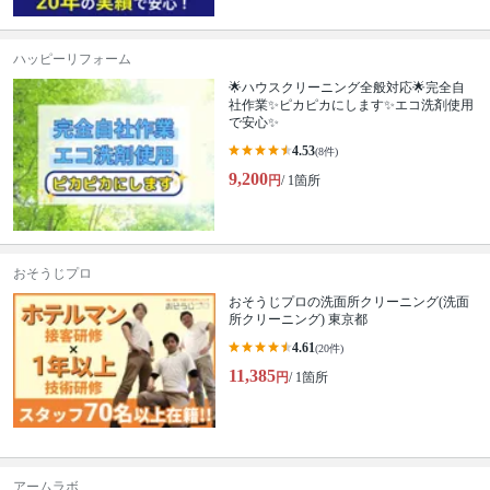
ハッピーリフォーム
🌟ハウスクリーニング全般対応🌟完全自
社作業✨️ピカピカにします✨️エコ洗剤使用
で安心✨
4.53
(8件)
9,200
円
/ 1箇所
おそうじプロ
おそうじプロの洗面所クリーニング(洗面
所クリーニング) 東京都
4.61
(20件)
11,385
円
/ 1箇所
アームラボ