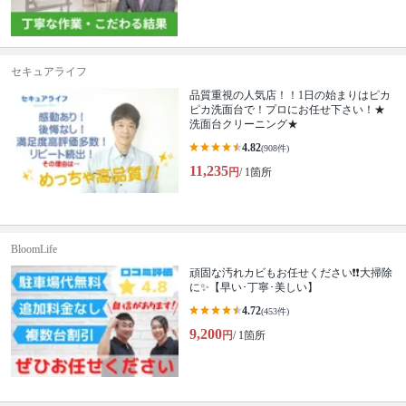
セキュアライフ
品質重視の人気店！！1日の始まりはピカ
ピカ洗面台で！プロにお任せ下さい！★
洗面台クリーニング★
4.82
(908件)
11,235
円
/ 1箇所
BloomLife
頑固な汚れカビもお任せください❗️❗️大掃除
に✨【早い･丁寧･美しい】
4.72
(453件)
9,200
円
/ 1箇所