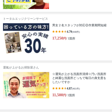
トータルエッジクリーンサービス
男女２名スタッフが対応😌作業期間短縮
4.79
(448件)
17,250
円
/ 1箇所
運氣が上がるお掃除屋さん
☆運気が上がる洗面所清掃☆汚い洗面所
と綺麗な洗面所どっちで毎日の身支度を
したいですか
4.87
(461件)
11,500
円
/ 1箇所