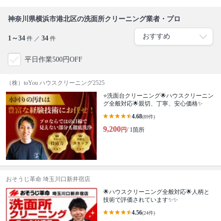
神奈川県横浜市港北区の洗面所クリーニング業者・プロ
1～34
34
件 ／
件
平日作業500円OFF
（株）toYou ハウスクリーニング2525
⭐️洗面台クリーニング🌟ハウスクリーニン
グ全般対応🌟親切、丁寧、安心価格✨
4.68
(89件)
9,200
円
/ 1箇所
おそうじ革命 埼玉川口新井宿店
🌟ハウスクリーニング全般対応🌟人柄と
技術で評価されています✨✨
4.56
(24件)