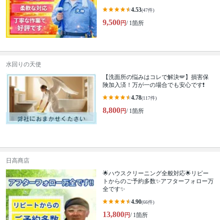
4.53
(47件)
9,500
円
/ 1箇所
水回りの天使
【洗面所の悩みはコレで解決🪽】損害保
険加入済！万が一の場合でも安心です❗️
4.78
(117件)
8,800
円
/ 1箇所
日高商店
🌟ハウスクリーニング全般対応🌟リピー
トからのご予約多数✨アフターフォロー万
全です✨
4.90
(66件)
13,800
円
/ 1箇所