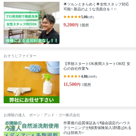
🌟ツルンときらめく🌟女性スタッフ対応
可能✨新品のような洗面台を！✨
5.00
(1件)
9,200
円
/ 1箇所
おそうじファイター
【早朝スタートOK夜間スタートOK❗️】安
心の自社作業🔧
4.88
(340件)
11,500
円
/ 1箇所
お掃除の達人 ボーン・アンド・ゴー株式会社
作業後の品質保証あり❗️協会認定のハウス
クリーニング士❗️損害保険加入済❗️選ばれる
のは技術力✨