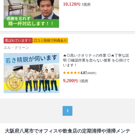
10,120
円
/ 1箇所
選ばれています！
口コミ投稿で特典あり
エル・クリーン
🔥◎高いクオリティの作業 ◎🔥丁寧な説
明 ◎確認作業を怠らない接客 を心掛けて
います！
4.87
(408件)
9,200
円
/ 1箇所
1
大阪府八尾市でオフィスや飲食店の定期清掃や清掃メンテ