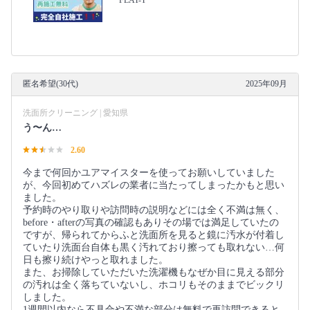
匿名希望(30代)
2025年09月
洗面所クリーニング | 愛知県
う〜ん…
2.60
今まで何回かユアマイスターを使ってお願いしていました
が、今回初めてハズレの業者に当たってしまったかもと思い
ました。
予約時のやり取りや訪問時の説明などには全く不満は無く、
before・afterの写真の確認もありその場では満足していたの
ですが、帰られてからふと洗面所を見ると鏡に汚水が付着し
ていたり洗面台自体も黒く汚れており擦っても取れない…何
日も擦り続けやっと取れました。
また、お掃除していただいた洗濯機もなぜか目に見える部分
の汚れは全く落ちていないし、ホコリもそのままでビックリ
しました。
1週間以内なら不具合や不満な部分は無料で再訪問できると