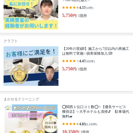
✨100%自社施工✨
4.57
(13件)
5,750
円
/ 1箇所
クラフト
【20年の実績❗️】施工から7日以内の再施工
は無料で実施✨損害保険加入済❗️
4.47
(102件)
5,750
円
/ 1箇所
まかせるクリーニング
⭕関西１位口コミ数⭕✨【優良サービス
獲得店】✨大手ホテルも清掃🎵 駐車場代
無料🚙
4.83
(3,143件)
10,350
円
/ 1箇所