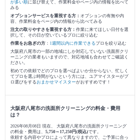
が多い順
に並び替えて、作業料金やページ内の情報を比べて
みる
オプションサービスを重視する方：
オプションの有無や内
容、作業料金をページ内の情報から比べてみる
注文の取りやすさを重視する方：
作業に来てほしい日付を選
択して、その日が空いているプロに絞り込む
作業をお急ぎの方
：
1週間以内に作業できる
プロを絞り込む
大阪府八尾市の一部の地域にしか対応していない洗面所クリ
ーニングの業者もいますので、対応地域も合わせてご確認く
ださい。
初めての依頼でどのプロを選べばよいか分からない、忙しく
てプロを選ぶ時間がないという方には、ユアマイスターがプ
ロ選びをする
おまかせマイスター
がおすすめです！
大阪府八尾市の洗面所クリーニングの料金・費用
は？
2026年08月08日 現在、 大阪府八尾市の洗面所クリーニング
の料金・費用は、
5,750～17,250円(税込)
です。
依頼する内容やプロによって異なりますので、ご予算に合っ