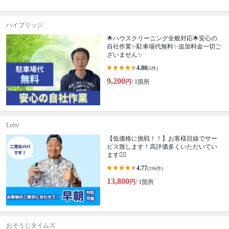
ハイブリッジ
🌟ハウスクリーニング全般対応🌟安心の
自社作業✨️駐車場代無料✨️追加料金一切ご
ざいません✨
4.80
(5件)
9,200
円
/ 1箇所
Lefty
【低価格に挑戦！！】お客様目線でサー
ビス致します！高評価多くいただいてい
ます🙆‍♂️
4.77
(196件)
13,800
円
/ 1箇所
おそうじタイムズ