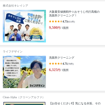
株式会社キレイシア
大阪最安値挑戦中☆おそうじ代行高槻の
洗面所クリーニング！
4.73
(611件)
9,500
円
/ 1箇所
ライフデザイン
洗面所クリーニング
4.71
(70件)
6,325
円
/ 1箇所
Clean-Alpha（クリーンアルファ）
【お任せください❗️】気になる水垢、その