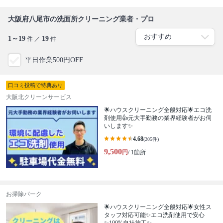
大阪府八尾市の洗面所クリーニング業者・プロ
1～19
19
件 ／
件
平日作業500円OFF
口コミ投稿で特典あり
大阪北クリーンサービス
🌟ハウスクリーニング全般対応🌟エコ洗
剤使用👍元大手勤務の業界経験者がお伺
いします✨
4.68
(205件)
9,500
円
/ 1箇所
お掃除パーク
🌟ハウスクリーニング全般対応🌟女性ス
タッフ対応可能✨エコ洗剤使用で安心