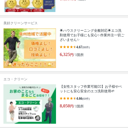
美好クリーンサービス
🌟ハウスクリーニング全般対応🌟エコ洗
剤使用でお子様にも安心✨作業外注一切ご
ざいません✨
4.67
(88件)
6,325
円
/ 1箇所
エコ・クリーン
【女性スタッフ作業可能🙆‍♀️】お子様やペ
ットにも安心安全のエコ洗剤使用🌱
4.66
(69件)
8,050
円
/ 1箇所