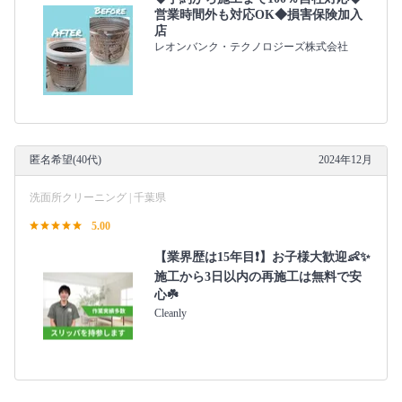
営業時間外も対応OK◆損害保険加入
店
レオンバンク・テクノロジーズ株式会社
匿名希望(40代)
2024年12月
洗面所クリーニング | 千葉県
5.00
【業界歴は15年目❗️】お子様大歓迎👶✨
施工から3日以内の再施工は無料で安
心☘️
Cleanly