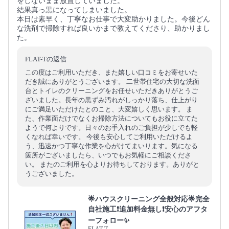
をしないまま放置していました。
結果真っ黒になってしまいました。
本日は素早く、丁寧なお仕事で大変助かりました。今後どん
な洗剤で掃除すれば良いかまで教えてくださり、助かりまし
た。
FLAT-Tの返信
この度はご利用いただき、また嬉しい口コミをお寄せいた
だき誠にありがとうございます。 二世帯住宅の大切な洗面
台とトイレのクリーニングをお任せいただきありがとうご
ざいました。長年の黒ずみ汚れがしっかり落ち、仕上がり
にご満足いただけたとのこと、大変嬉しく思います。 ま
た、作業面だけでなくお掃除方法についてもお役に立てた
ようで何よりです。日々のお手入れのご負担が少しでも軽
くなれば幸いです。 今後も安心してご利用いただけるよ
う、迅速かつ丁寧な作業を心がけてまいります。気になる
箇所がございましたら、いつでもお気軽にご相談くださ
い。 またのご利用を心よりお待ちしております。ありがと
うございました。
🌟ハウスクリーニング全般対応🌟完全
自社施工❗️追加料金無し❗️安心のアフタ
ーフォロー✨
FLAT-T