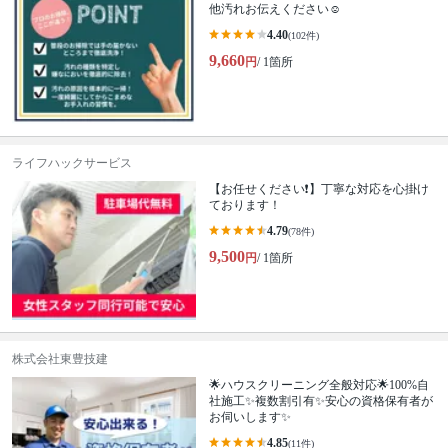
他汚れお伝えください☺
4.40
(102件)
9,660
円
/ 1箇所
ライフハックサービス
【お任せください❗️】丁寧な対応を心掛け
ております！
4.79
(78件)
9,500
円
/ 1箇所
株式会社東豊技建
🌟ハウスクリーニング全般対応🌟100%自
社施工✨複数割引有✨安心の資格保有者が
お伺いします✨
4.85
(11件)