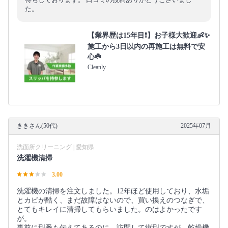
た。
【業界歴は15年目❗️】お子様大歓迎👶✨
施工から3日以内の再施工は無料で安
心☘️
Cleanly
ききさん(50代)
2025年07月
洗面所クリーニング | 愛知県
洗濯機清掃
3.00
洗濯機の清掃を注文しました。12年ほど使用しており、水垢
とカビが酷く、まだ故障はないので、買い換えのつなぎで、
とてもキレイに清掃してもらいました。のはよかったです
が。
事前に型番も伝えてあるのに、訪問して縦型ですが、乾燥機