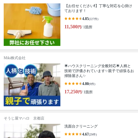
【お任せください❗️】丁寧な対応を心掛け
ております！
4.85
(227件)
11,500
円
/ 1箇所
Miki株式会社
🌟ハウスクリーニング全般対応🌟人柄と
技術で評価されています✨親子で頑張るお
掃除屋さん✨
4.80
(9件)
17,250
円
/ 1箇所
そうじ屋マハロ 京都店
洗面台クリーニング
4.67
(29件)