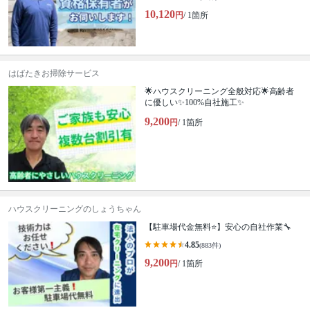
10,120
円
/ 1箇所
はばたきお掃除サービス
🌟ハウスクリーニング全般対応🌟高齢者
に優しい✨100%自社施工✨
9,200
円
/ 1箇所
ハウスクリーニングのしょうちゃん
【駐車場代金無料⭐️】安心の自社作業🔧
4.85
(883件)
9,200
円
/ 1箇所