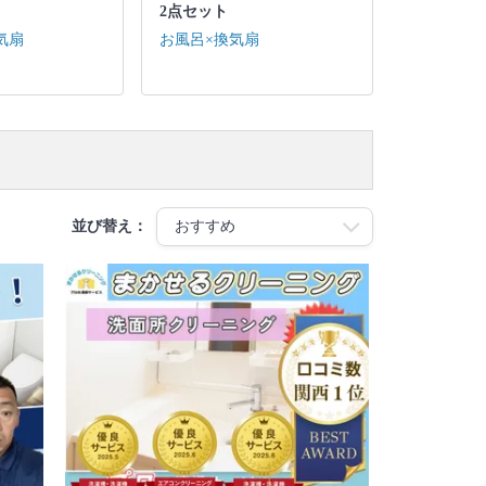
2点セット
気扇
お風呂×換気扇
並び替え：