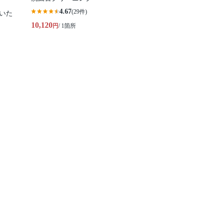
4.67
(29件)
いた
10,120
円
/ 1箇所