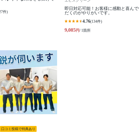
エビスクリーン
即日対応可能！お客様に感動と喜んで
27件)
だくのがやりがいです。
4.76
(134件)
9,085
円
/ 1箇所
口コミ投稿で特典あり