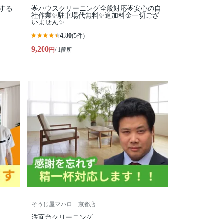
する
🌟ハウスクリーニング全般対応🌟安心の自
社作業✨️駐車場代無料✨️追加料金一切ござ
いません✨
4.80
(5件)
9,200
円
/ 1箇所
そうじ屋マハロ 京都店
洗面台クリーニング