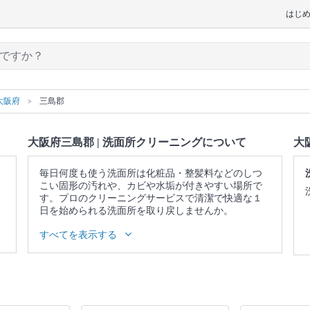
はじ
大阪府
三島郡
大阪府三島郡 | 洗面所クリーニングについて
大
毎日何度も使う洗面所は化粧品・整髪料などのしつ
こい固形の汚れや、カビや水垢が付きやすい場所で
す。プロのクリーニングサービスで清潔で快適な１
日を始められる洗面所を取り戻しませんか。
▼表示価格に含まれる洗面所クリーニングの作業範
すべてを表示する
囲
照明 / 鏡の水垢・ウロコ落とし / 洗面台 / 蛇口 / 収納
庫表面 / 作業場所の簡易清掃
口コミ
もご参照ください。
※本ページでは一部プロモーションを含む場合があ