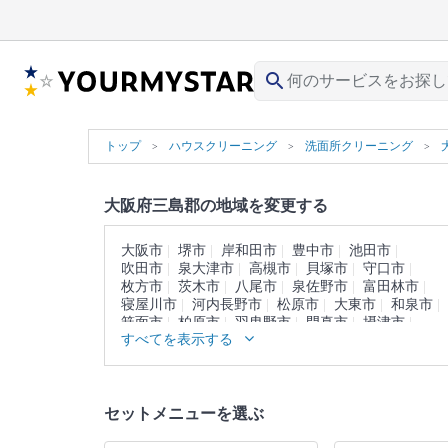
search
トップ
ハウスクリーニング
洗面所クリーニング
大阪府三島郡の地域を変更する
大阪市
堺市
岸和田市
豊中市
池田市
吹田市
泉大津市
高槻市
貝塚市
守口市
枚方市
茨木市
八尾市
泉佐野市
富田林市
寝屋川市
河内長野市
松原市
大東市
和泉市
箕面市
柏原市
羽曳野市
門真市
摂津市
すべてを表示する
高石市
藤井寺市
東大阪市
泉南市
四條畷市
交野市
大阪狭山市
阪南市
豊能郡
泉北郡
泉南郡
南河内郡
セットメニューを選ぶ