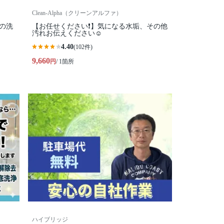
Clean-Alpha（クリーンアルファ）
の洗
【お任せください❗️】気になる水垢、その他
汚れお伝えください☺
4.40
(102件)
9,660
円
/ 1箇所
ハイブリッジ