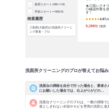
夜間スタート18時〜OK
🔥◎高いクオ
◎確認作業を怠
早朝スタート〜9時OK
す！
検索履歴
4.87
(4
9,200
円
/ 1箇所
三島郡(大阪府)の洗面所クリーニ
ング業者・プロ
洗面所クリーニングのプロが答えてお悩み
洗面台の掃除を自分で行った場合と、業者さ
にお願いした場合では、仕上がりがどの…
洗面台クリーニングのプロは、一般の掃除で
落としきれない水垢やカビを専用の洗剤と道