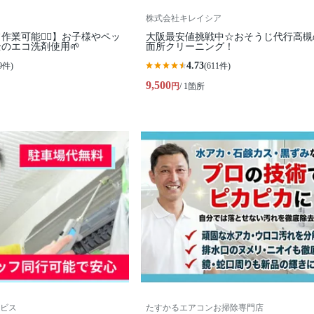
株式会社キレイシア
業可能🙆‍♀️】お子様やペッ
大阪最安値挑戦中☆おそうじ代行高槻
のエコ洗剤使用🌱
面所クリーニング！
4.73
9件)
(611件)
9,500
円
/ 1箇所
ビス
たすかるエアコンお掃除専門店