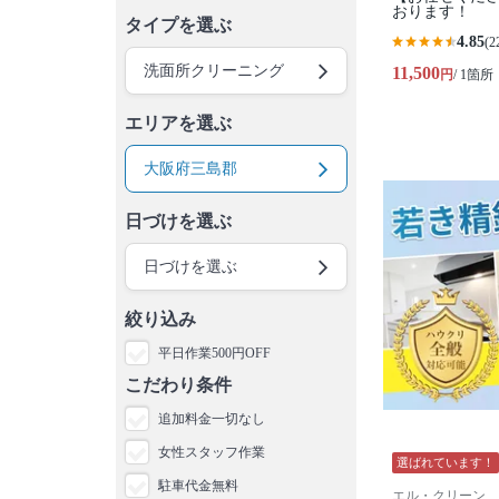
おります！
タイプを選ぶ
4.85
(2
洗面所クリーニング
11,500
円
/ 1箇所
エリアを選ぶ
大阪府三島郡
日づけを選ぶ
日づけを選ぶ
絞り込み
平日作業500円OFF
こだわり条件
追加料金一切なし
女性スタッフ作業
選ばれています！
駐車代金無料
エル・クリーン