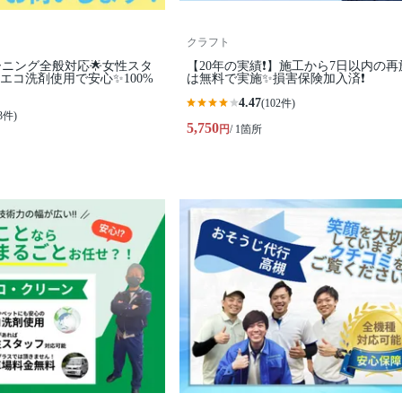
クラフト
ーニング全般対応🌟女性スタ
【20年の実績❗️】施工から7日以内の再
エコ洗剤使用で安心✨100%
は無料で実施✨損害保険加入済❗️
4.47
(102件)
3件)
5,750
円
/ 1箇所