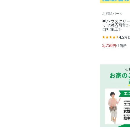
お掃除パーク
🌟ハウスクリ
ッフ対応可能✨
自社施工✨
4.57
(1
5,750
円
/ 1箇所