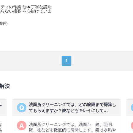
リティの作業 ◎🔥丁寧な説明
らない接客 を心掛けていま
08件)
1
解決
ん
洗面所クリーニングでは、どの範囲まで掃除し
てもらえますか？鏡などもキレイにして…
は
洗面所クリーニングでは、洗面台、鏡、照明、
具
床、棚などを徹底的に清掃します。鏡は水垢や