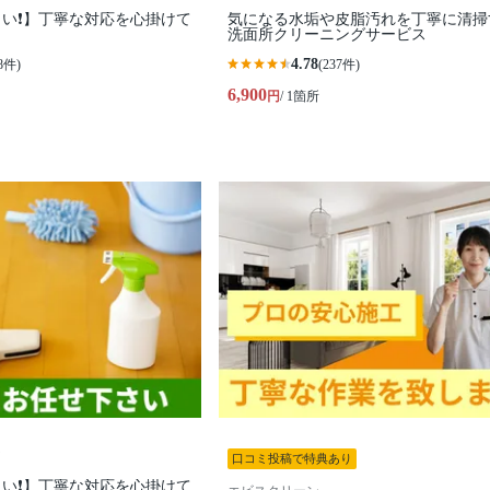
い❗️】丁寧な対応を心掛けて
気になる水垢や皮脂汚れを丁寧に清掃
洗面所クリーニングサービス
4.78
8件)
(237件)
6,900
円
/ 1箇所
口コミ投稿で特典あり
い❗️】丁寧な対応を心掛けて