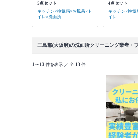
5点セット
4点セット
キッチン×換気扇×お風呂×ト
キッチン×換気
イレ×洗面所
イレ
三島郡(大阪府)の洗面所クリーニング業者・
1～13
13
件を表示 ／ 全
件