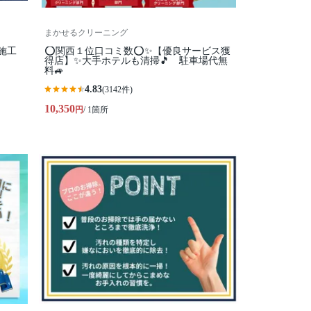
まかせるクリーニング
施工
⭕関西１位口コミ数⭕✨【優良サービス獲
得店】✨大手ホテルも清掃🎵 駐車場代無
料🚙
4.83
(3142件)
10,350
円
/ 1箇所