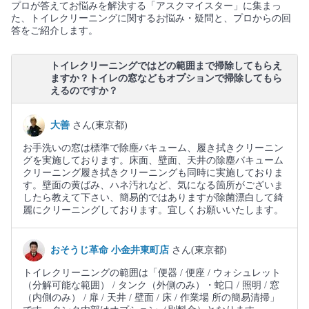
プロが答えてお悩みを解決する「アスクマイスター」に集まっ
た、トイレクリーニングに関するお悩み・疑問と、プロからの回
答をご紹介します。
トイレクリーニングではどの範囲まで掃除してもらえ
ますか？トイレの窓などもオプションで掃除してもら
えるのですか？
大善
さん(東京都)
お手洗いの窓は標準で除塵バキューム、履き拭きクリーニン
グを実施しております。床面、壁面、天井の除塵バキューム
クリーニング履き拭きクリーニングも同時に実施しておりま
す。壁面の黄ばみ、ハネ汚れなど、気になる箇所がございま
したら教えて下さい、簡易的ではありますが除菌漂白して綺
麗にクリーニングしております。宜しくお願いいたします。
おそうじ革命 小金井東町店
さん(東京都)
トイレクリーニングの範囲は「便器 / 便座 / ウォシュレット
（分解可能な範囲） / タンク（外側のみ）・蛇口 / 照明 / 窓
（内側のみ） / 扉 / 天井 / 壁面 / 床 / 作業場 所の簡易清掃」