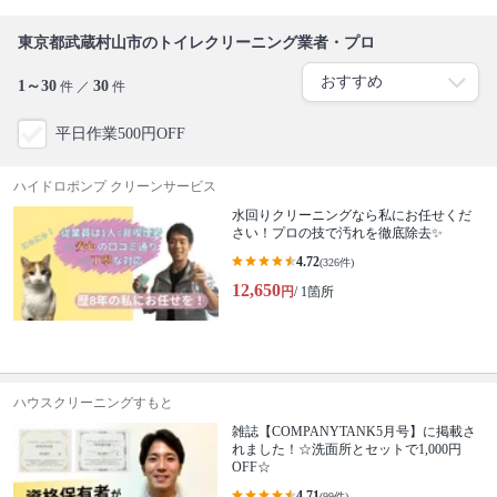
東京都武蔵村山市のトイレクリーニング業者・プロ
1～30
30
件 ／
件
平日作業500円OFF
ハイドロポンプ クリーンサービス
水回りクリーニングなら私にお任せくだ
さい！プロの技で汚れを徹底除去✨
4.72
(326件)
12,650
円
/ 1箇所
ハウスクリーニングすもと
雑誌【COMPANYTANK5月号】に掲載さ
れました！☆洗面所とセットで1,000円
OFF☆
4.71
(99件)