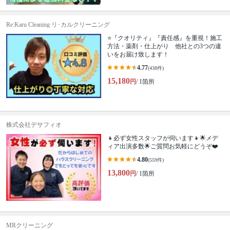
Re:Karu Cleaning リ･カルクリーニング
⭐『クオリティ』『責任感』を重視！施工
方法・薬剤・仕上がり 他社との3つの違
いをお届け致します！
4.77
(438件)
15,180
円
/ 1箇所
株式会社デサフィオ
👧必ず女性スタッフが伺います👧🌟メデ
ィア出演多数🌟ご質問お気軽にどうぞ❤️
4.80
(559件)
13,800
円
/ 1箇所
MRクリーニング