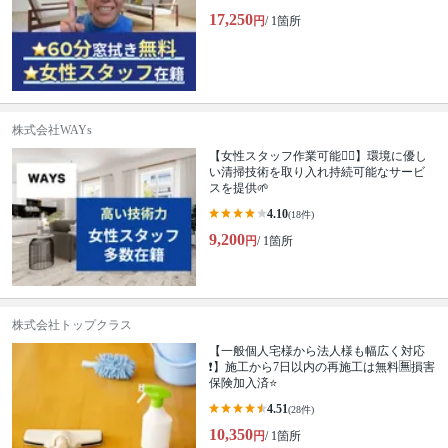
17,250
円
/ 1箇所
株式会社WAYs
【女性スタッフ作業可能🙆‍♀️】環境に優し
い清掃技術を取り入れ持続可能なサービ
スを提供🌱
4.10
(18件)
9,200
円
/ 1箇所
株式会社トップクラス
【一般個人宅様から法人様も幅広く対応
❗️】施工から7日以内の再施工は無料🈚️損害
保険加入済⭐️
4.51
(28件)
10,350
円
/ 1箇所