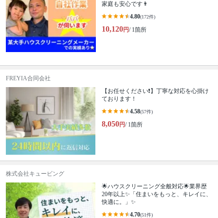
家庭も安心です👨
4.80
(172件)
10,120
円
/ 1箇所
FREYIA合同会社
【お任せください❗️】丁寧な対応を心掛け
ております！
4.58
(57件)
8,050
円
/ 1箇所
株式会社キュービング
🌟ハウスクリーニング全般対応🌟業界歴
20年以上✨「住まいをもっと、キレイに、
快適に。」✨
4.70
(51件)