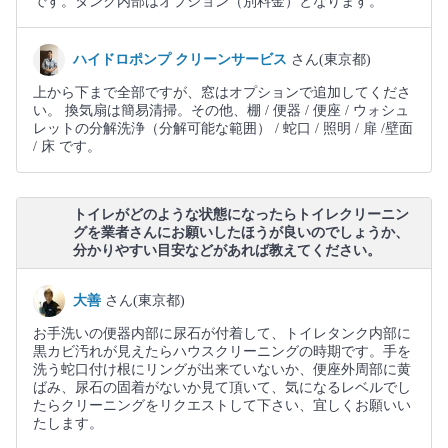
です。タンク内部はオプション（別料金）となります。
ハイドロポンプ クリーンサービス
さん(東京都)
上から下まで全部ですが、窓はオプションで追加してくださ
い。 換気扇は簡易清掃。その他、棚 / 便器 / 便座 / ウォシュ
レットの分解洗浄（分解可能な範囲） / 蛇口 / 照明 / 扉 /壁面
/ 床 です。
トイレがどのような状態になったらトイレクリーニン
グを業者さんにお願いしたほうが良いのでしょうか、
分かりやすい目安などがあれば教えてください。
大善
さん(東京都)
お手洗いの便器内部に尿石が付着して、トイレタンク内部に
黒カビ汚れが見えたらハウスクリーニングの時期です。手を
洗う蛇口付け根にリングが出来ていないか、便座外周部に黄
ばみ、尿石の固着がないか見て頂いて、気になるレベルでし
たらクリーニングをリクエストして下さい、宜しくお願いい
たします。