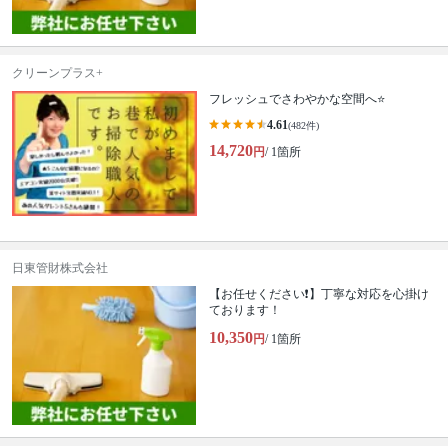
クリーンプラス+
フレッシュでさわやかな空間へ⭐️
4.61
(482件)
14,720
円
/ 1箇所
日東管財株式会社
【お任せください❗️】丁寧な対応を心掛け
ております！
10,350
円
/ 1箇所