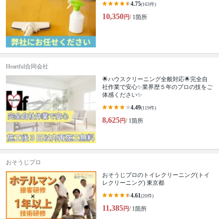
4.75
(163件)
10,350
円
/ 1箇所
Heartful合同会社
🌟ハウスクリーニング全般対応🌟完全自
社作業で安心✨業界歴５年のプロの技をご
体感ください✨
4.49
(119件)
8,625
円
/ 1箇所
おそうじプロ
おそうじプロのトイレクリーニング(トイ
レクリーニング) 東京都
4.61
(20件)
11,385
円
/ 1箇所