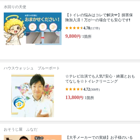
水回りの天使
【トイレの悩みはコレで解決🪽】損害保
険加入済！万が一の場合でも安心です❗️
4.78
(117件)
9,800
円
/ 1箇所
ハウスウォッシュ ブルーポート
☆テレビ出演でも人気‼安心・綺麗とおも
てなしを☆トイレクリーニング
4.72
(308件)
13,800
円
/ 1箇所
おそうじ屋 ふなだ
【大手メーカーでの実績】お子様のいる