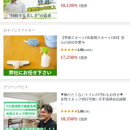
10,120
円
/ 1箇所
おそうじファイター
【早朝スタートOK夜間スタートOK❗️】安
心の自社作業🔧
4.88
(340件)
17,250
円
/ 1箇所
グリーンアピス
🌟触りたくないトイレの汚れもお任せ🌟
女性スタッフ同行可能✨大手清掃会社経験
✨
5.00
(1件)
10,350
円
/ 1箇所