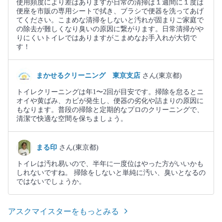
使用頻度により差はありますが日常の清掃は１週間に１度は
便座を市販の専用シートで拭き、ブラシで便器を洗ってあげ
てください。こまめな清掃をしないと汚れが固まりご家庭で
の除去が難しくなり臭いの原因に繋がります。日常清掃がや
りにくいトイレではありますがこまめなお手入れが大切で
す！
まかせるクリーニング 東京支店
さん(東京都)
トイレクリーニングは年1〜2回が目安です。掃除を怠るとニ
オイや黄ばみ、カビが発生し、便器の劣化や詰まりの原因に
もなります。普段の掃除と定期的なプロのクリーニングで、
清潔で快適な空間を保ちましょう。
まる印
さん(東京都)
トイレは汚れ易いので、半年に一度位はやった方がいいかも
しれないですね。 掃除をしないと単純に汚い、臭いとなるの
ではないでしょうか。
アスクマイスターをもっとみる