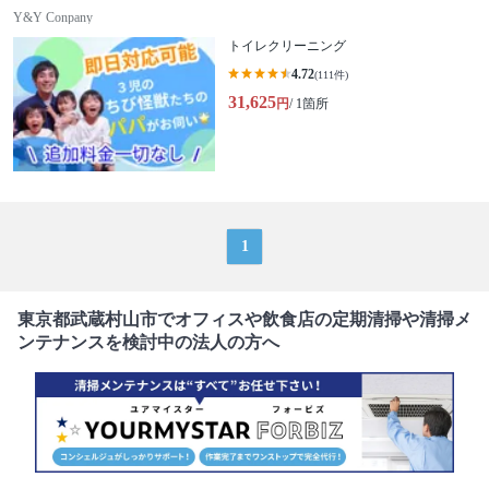
Y&Y Conpany
トイレクリーニング
4.72
(111件)
31,625
円
/ 1箇所
1
東京都武蔵村山市でオフィスや飲食店の定期清掃や清掃メ
ンテナンスを検討中の法人の方へ