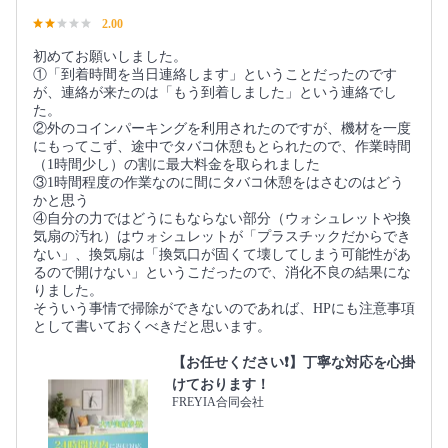
2.00
初めてお願いしました。
①「到着時間を当日連絡します」ということだったのです
が、連絡が来たのは「もう到着しました」という連絡でし
た。
②外のコインパーキングを利用されたのですが、機材を一度
にもってこず、途中でタバコ休憩もとられたので、作業時間
（1時間少し）の割に最大料金を取られました
③1時間程度の作業なのに間にタバコ休憩をはさむのはどう
かと思う
④自分の力ではどうにもならない部分（ウォシュレットや換
気扇の汚れ）はウォシュレットが「プラスチックだからでき
ない」、換気扇は「換気口が固くて壊してしまう可能性があ
るので開けない」というこだったので、消化不良の結果にな
りました。
そういう事情で掃除ができないのであれば、HPにも注意事項
として書いておくべきだと思います。
【お任せください❗️】丁寧な対応を心掛
けております！
FREYIA合同会社