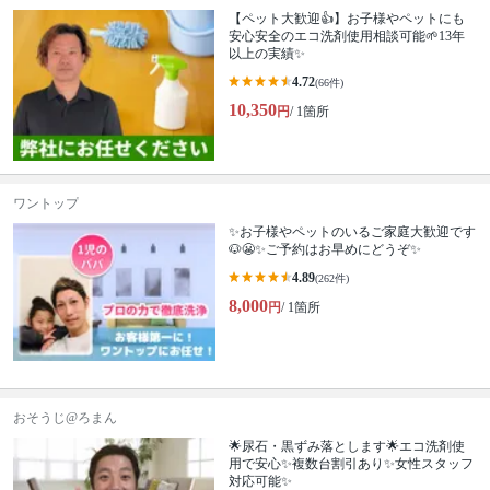
【ペット大歓迎👍】お子様やペットにも
安心安全のエコ洗剤使用相談可能🌱13年
以上の実績✨
4.72
(66件)
10,350
円
/ 1箇所
ワントップ
✨お子様やペットのいるご家庭大歓迎です
🐶😬✨ご予約はお早めにどうぞ✨
4.89
(262件)
8,000
円
/ 1箇所
おそうじ@ろまん
🌟尿石・黒ずみ落とします🌟エコ洗剤使
用で安心✨複数台割引あり✨女性スタッフ
対応可能✨