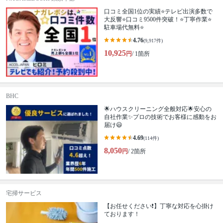
口コミ全国1位の実績⭐テレビ出演多数で
大反響⭐口コミ9500件突破！⭐丁寧作業⭐
駐車場代無料⭐
4.76
(9,917件)
10,925
円
/ 1箇所
BHC
🌟ハウスクリーニング全般対応🌟安心の
自社作業✨プロの技術でお客様に感動をお
届け😃
4.69
(114件)
8,050
円
/ 2箇所
宅掃サービス
【お任せください❗️】丁寧な対応を心掛け
ております！