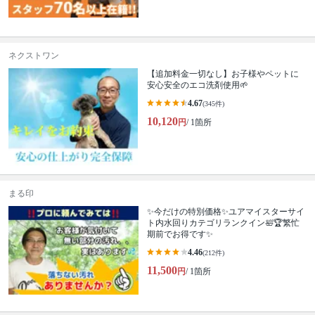
ネクストワン
【追加料金一切なし】お子様やペットに
安心安全のエコ洗剤使用🌱
4.67
(345件)
10,120
円
/ 1箇所
まる印
✨今だけの特別価格✨ユアマイスターサイ
ト内水回りカテゴリランクイン🛀🏆繁忙
期前でお得です✨
4.46
(212件)
11,500
円
/ 1箇所