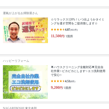
運氣が上がるお掃除屋さん
☆リラックス120%！いつ出ようかタイミ
ングを逃す空間をご提供致します☆
4.87
(461件)
11,500
円
/ 1箇所
ハッピーリフォーム
🌟ハウスクリーニング全般対応🌟完全自
社作業✨️ピカピカにします✨️エコ洗剤使用
で安心✨
4.53
(8件)
9,200
円
/ 1箇所
NAGAREBOSHI 東京本部