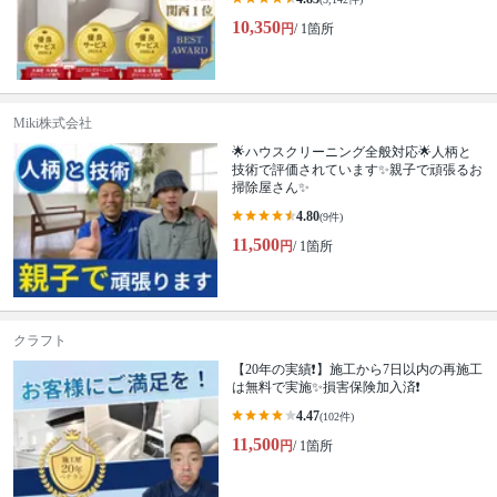
10,350
円
/ 1箇所
Miki株式会社
🌟ハウスクリーニング全般対応🌟人柄と
技術で評価されています✨親子で頑張るお
掃除屋さん✨
4.80
(9件)
11,500
円
/ 1箇所
クラフト
【20年の実績❗️】施工から7日以内の再施工
は無料で実施✨損害保険加入済❗️
4.47
(102件)
11,500
円
/ 1箇所