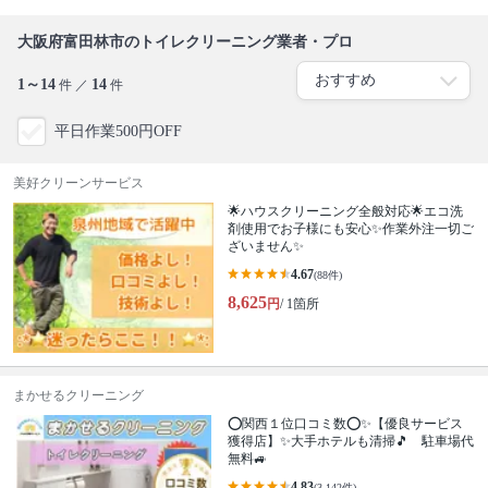
大阪府富田林市のトイレクリーニング業者・プロ
1～14
14
件 ／
件
平日作業500円OFF
美好クリーンサービス
🌟ハウスクリーニング全般対応🌟エコ洗
剤使用でお子様にも安心✨作業外注一切ご
ざいません✨
4.67
(88件)
8,625
円
/ 1箇所
まかせるクリーニング
⭕関西１位口コミ数⭕✨【優良サービス
獲得店】✨大手ホテルも清掃🎵 駐車場代
無料🚙
4.83
(3,142件)