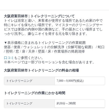
大阪府富田林市 | トイレクリーニングについて
トイレは浴室と違い、来客者が使用する場所であるため家の中で
特にキレイを保ちたい場所です。マイスターのクリーニングサー
ビスでは便器の内側や淵の裏側など、手の届きにくい場所までし
っかり洗浄し、嫌なニオイを発する元を取り除きます。
▼表示価格に含まれるトイレクリーニングの作業範囲
便器 / 便座 / ウォシュレットの分解洗浄（分解可能な範囲） / 蛇口
/ 照明 / 窓 / 扉 / 天井 / 壁面 / 床 / 作業場所の簡易清掃
口コミ
もご参照ください。
※本ページでは一部プロモーションを含む場合があります。
大阪府富田林市トイレクリーニングの料金の相場
トイレクリーニング
7,000～9,000円(税込)
トイレクリーニングの作業にかかる時間
トイレクリーニング
約30分～2時間