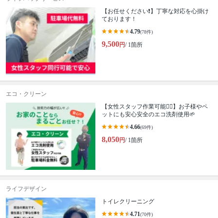
【お任せください❗️】丁寧な対応を心掛け
ております！
4.79
(78件)
9,500
円
/ 1箇所
エコ・クリーン
【女性スタッフ作業可能🙆‍♀️】お子様やペ
ットにも安心安全のエコ洗剤使用🌱
4.66
(69件)
8,050
円
/ 1箇所
ライフデザイン
トイレクリーニング
4.71
(70件)