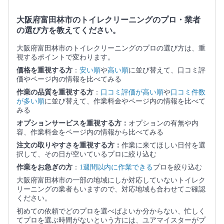
大阪府富田林市のトイレクリーニングのプロ・業者
の選び方を教えてください。
大阪府富田林市のトイレクリーニングのプロの選び方は、重
視するポイントで変わります。
価格を重視する方
：
安い順
や
高い順
に並び替えて、口コミ評
価やページ内の情報を比べてみる
作業の品質を重視する方
：
口コミ評価が高い順
や
口コミ件数
が多い順
に並び替えて、作業料金やページ内の情報を比べて
みる
オプションサービスを重視する方：
オプションの有無や内
容、作業料金をページ内の情報から比べてみる
注文の取りやすさを重視する方：
作業に来てほしい日付を選
択して、その日が空いているプロに絞り込む
作業をお急ぎの方
：
1週間以内に作業できる
プロを絞り込む
大阪府富田林市の一部の地域にしか対応していないトイレク
リーニングの業者もいますので、対応地域も合わせてご確認
ください。
初めての依頼でどのプロを選べばよいか分からない、忙しく
てプロを選ぶ時間がないという方には、ユアマイスターがプ