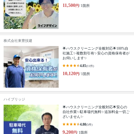
11,500
円
/ 1箇所
株式会社東豊技建
🌟ハウスクリーニング全般対応🌟100%自
社施工✨複数割引有✨安心の資格保有者が
お伺いします✨
4.85
(11件)
10,120
円
/ 1箇所
ハイブリッジ
🌟ハウスクリーニング全般対応🌟安心の
自社作業✨️駐車場代無料✨️追加料金一切ご
ざいません✨
4.80
(5件)
9,200
円
/ 1箇所