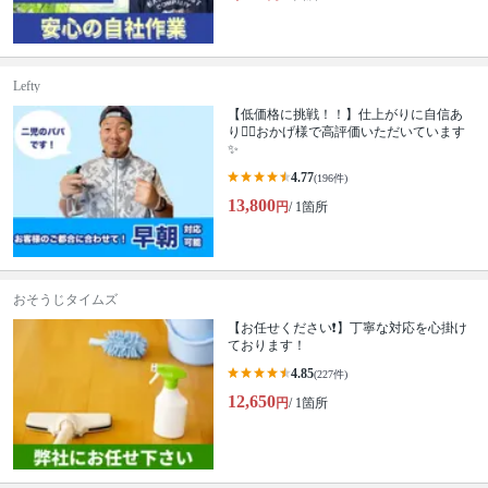
Lefty
【低価格に挑戦！！】仕上がりに自信あ
り🙆‍♂️おかげ様で高評価いただいています
✨
4.77
(196件)
13,800
円
/ 1箇所
おそうじタイムズ
【お任せください❗️】丁寧な対応を心掛け
ております！
4.85
(227件)
12,650
円
/ 1箇所