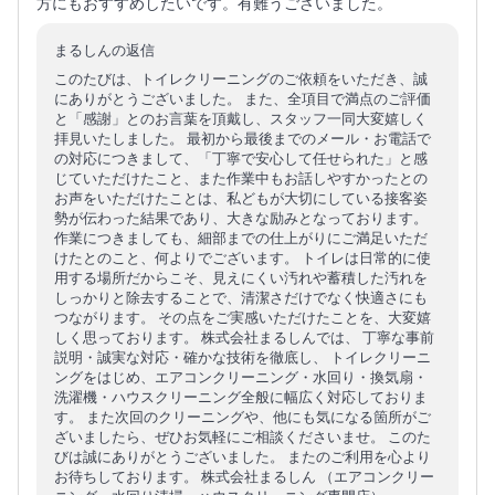
方にもおすすめしたいです。有難うございました。
まるしんの返信
このたびは、トイレクリーニングのご依頼をいただき、誠
にありがとうございました。 また、全項目で満点のご評価
と「感謝」とのお言葉を頂戴し、スタッフ一同大変嬉しく
拝見いたしました。 最初から最後までのメール・お電話で
の対応につきまして、「丁寧で安心して任せられた」と感
じていただけたこと、また作業中もお話しやすかったとの
お声をいただけたことは、私どもが大切にしている接客姿
勢が伝わった結果であり、大きな励みとなっております。
作業につきましても、細部までの仕上がりにご満足いただ
けたとのこと、何よりでございます。 トイレは日常的に使
用する場所だからこそ、見えにくい汚れや蓄積した汚れを
しっかりと除去することで、清潔さだけでなく快適さにも
つながります。 その点をご実感いただけたことを、大変嬉
しく思っております。 株式会社まるしんでは、 丁寧な事前
説明・誠実な対応・確かな技術を徹底し、 トイレクリーニ
ングをはじめ、エアコンクリーニング・水回り・換気扇・
洗濯機・ハウスクリーニング全般に幅広く対応しておりま
す。 また次回のクリーニングや、他にも気になる箇所がご
ざいましたら、ぜひお気軽にご相談くださいませ。 このた
びは誠にありがとうございました。 またのご利用を心より
お待ちしております。 株式会社まるしん （エアコンクリー