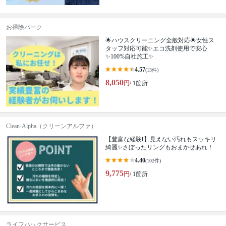
お掃除パーク
🌟ハウスクリーニング全般対応🌟女性ス
タッフ対応可能✨エコ洗剤使用で安心
✨100%自社施工✨
4.57
(13件)
8,050
円
/ 1箇所
Clean-Alpha（クリーンアルファ）
【豊富な経験❗️】見えない汚れもスッキリ
綺麗✨さぼったリングもおまかせあれ！
4.40
(102件)
9,775
円
/ 1箇所
ライフハックサービス