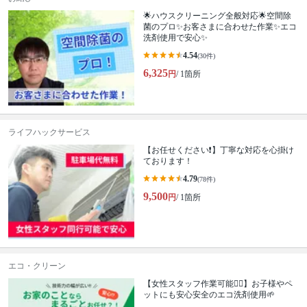
🌟ハウスクリーニング全般対応🌟空間除
菌のプロ✨お客さまに合わせた作業✨エコ
洗剤使用で安心✨
4.54
(30件)
6,325
円
/ 1箇所
ライフハックサービス
【お任せください❗️】丁寧な対応を心掛け
ております！
4.79
(78件)
9,500
円
/ 1箇所
エコ・クリーン
【女性スタッフ作業可能🙆‍♀️】お子様やペ
ットにも安心安全のエコ洗剤使用🌱