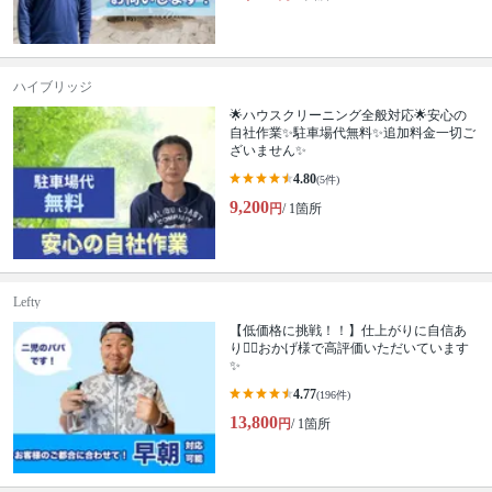
ハイブリッジ
🌟ハウスクリーニング全般対応🌟安心の
自社作業✨️駐車場代無料✨️追加料金一切ご
ざいません✨
4.80
(5件)
9,200
円
/ 1箇所
Lefty
【低価格に挑戦！！】仕上がりに自信あ
り🙆‍♂️おかげ様で高評価いただいています
✨
4.77
(196件)
13,800
円
/ 1箇所