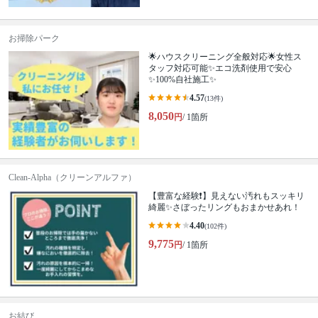
お掃除パーク
🌟ハウスクリーニング全般対応🌟女性ス
タッフ対応可能✨エコ洗剤使用で安心
✨100%自社施工✨
4.57
(13件)
8,050
円
/ 1箇所
Clean-Alpha（クリーンアルファ）
【豊富な経験❗️】見えない汚れもスッキリ
綺麗✨さぼったリングもおまかせあれ！
4.40
(102件)
9,775
円
/ 1箇所
お結び