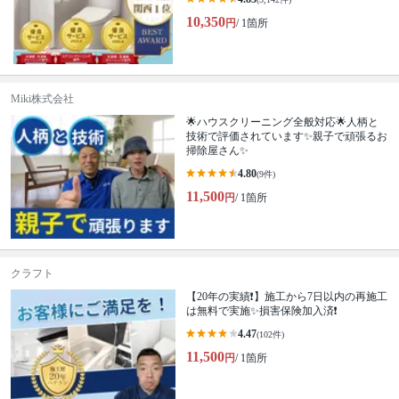
10,350
円
/ 1箇所
Miki株式会社
🌟ハウスクリーニング全般対応🌟人柄と
技術で評価されています✨親子で頑張るお
掃除屋さん✨
4.80
(9件)
11,500
円
/ 1箇所
クラフト
【20年の実績❗️】施工から7日以内の再施工
は無料で実施✨損害保険加入済❗️
4.47
(102件)
11,500
円
/ 1箇所