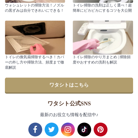
ウォシュレットの掃除方法！ノズル
トイレ掃除の洗剤は正しく選べ！超
の黒ずみは自分できれいにできる！
簡単にピカピカにするコツを大公開
トイレの換気扇掃除するべき！カバ
トイレ掃除のやり方まとめ | 掃除頻
ーの外し方や掃除方法、頻度まで徹
度やおすすめの洗剤も解説
底解説
ワタシトはこちら
ワタシト公式SNS
最新のお役立ち情報を配信中♪