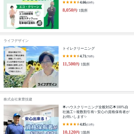
4.66
(69件)
8,050
円
/ 1箇所
ライフデザイン
トイレクリーニング
4.71
(70件)
11,500
円
/ 1箇所
株式会社東豊技建
🌟ハウスクリーニング全般対応🌟100%自
社施工✨複数割引有✨安心の資格保有者が
お伺いします✨
4.85
(11件)
10,120
円
/ 1箇所