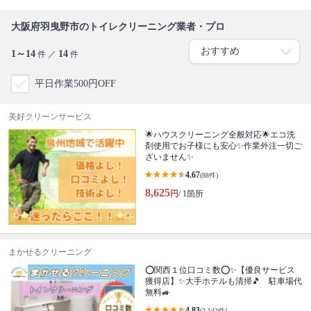
大阪府羽曳野市のトイレクリーニング業者・プロ
1～14
14
件 ／
件
平日作業500円OFF
美好クリーンサービス
🌟ハウスクリーニング全般対応🌟エコ洗
剤使用でお子様にも安心✨作業外注一切ご
ざいません✨
4.67
(88件)
8,625
円
/ 1箇所
まかせるクリーニング
⭕関西１位口コミ数⭕✨【優良サービス
獲得店】✨大手ホテルも清掃🎵 駐車場代
無料🚙
4.83
(3,142件)