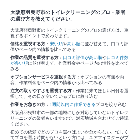
大阪府羽曳野市のトイレクリーニングのプロ・業者
の選び方を教えてください。
大阪府羽曳野市のトイレクリーニングのプロの選び方は、重
視するポイントで変わります。
価格を重視する方
：
安い順
や
高い順
に並び替えて、口コミ評
価やページ内の情報を比べてみる
作業の品質を重視する方
：
口コミ評価が高い順
や
口コミ件数
が多い順
に並び替えて、作業料金やページ内の情報を比べて
みる
オプションサービスを重視する方：
オプションの有無や内
容、作業料金をページ内の情報から比べてみる
注文の取りやすさを重視する方：
作業に来てほしい日付を選
択して、その日が空いているプロに絞り込む
作業をお急ぎの方
：
1週間以内に作業できる
プロを絞り込む
大阪府羽曳野市の一部の地域にしか対応していないトイレク
リーニングの業者もいますので、対応地域も合わせてご確認
ください。
初めての依頼でどのプロを選べばよいか分からない、忙しく
てプロを選ぶ時間がないという方には、ユアマイスターがプ