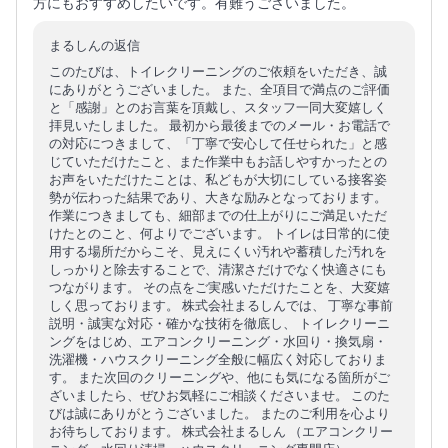
方にもおすすめしたいです。有難うございました。
まるしんの返信
このたびは、トイレクリーニングのご依頼をいただき、誠
にありがとうございました。 また、全項目で満点のご評価
と「感謝」とのお言葉を頂戴し、スタッフ一同大変嬉しく
拝見いたしました。 最初から最後までのメール・お電話で
の対応につきまして、「丁寧で安心して任せられた」と感
じていただけたこと、また作業中もお話しやすかったとの
お声をいただけたことは、私どもが大切にしている接客姿
勢が伝わった結果であり、大きな励みとなっております。
作業につきましても、細部までの仕上がりにご満足いただ
けたとのこと、何よりでございます。 トイレは日常的に使
用する場所だからこそ、見えにくい汚れや蓄積した汚れを
しっかりと除去することで、清潔さだけでなく快適さにも
つながります。 その点をご実感いただけたことを、大変嬉
しく思っております。 株式会社まるしんでは、 丁寧な事前
説明・誠実な対応・確かな技術を徹底し、 トイレクリーニ
ングをはじめ、エアコンクリーニング・水回り・換気扇・
洗濯機・ハウスクリーニング全般に幅広く対応しておりま
す。 また次回のクリーニングや、他にも気になる箇所がご
ざいましたら、ぜひお気軽にご相談くださいませ。 このた
びは誠にありがとうございました。 またのご利用を心より
お待ちしております。 株式会社まるしん （エアコンクリー