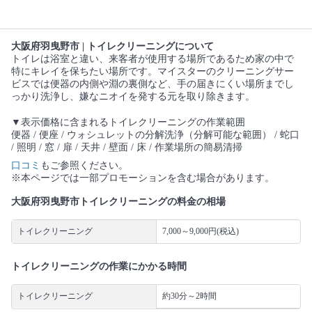
大阪府羽曳野市 | トイレクリーニングについて
トイレは浴室と違い、来客者が使用する場所であるため家の中で
特にキレイを保ちたい場所です。マイスターのクリーニングサー
ビスでは便器の内側や淵の裏側など、手の届きにくい場所までし
っかり洗浄し、嫌なニオイを発する元を取り除きます。
▼表示価格に含まれるトイレクリーニングの作業範囲
便器 / 便座 / ウォシュレットの分解洗浄（分解可能な範囲） / 蛇口
/ 照明 / 窓 / 扉 / 天井 / 壁面 / 床 / 作業場所の簡易清掃
口コミ
もご参照ください。
※本ページでは一部プロモーションを含む場合があります。
大阪府羽曳野市トイレクリーニングの料金の相場
トイレクリーニング
7,000～9,000円(税込)
トイレクリーニングの作業にかかる時間
トイレクリーニング
約30分～2時間