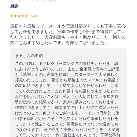
感謝
5.00
最初から最後まで、メールや電話対応がとっても丁寧で安心
してお任せできました。実際の作業も細部まで綺麗にしてい
ただきましたし、大変お話もしやすく助かりました。周りの
方にもおすすめしたいです。有難うございました。
まるしんの返信
このたびは、トイレクリーニングのご依頼をいただき、誠
にありがとうございました。 また、全項目で満点のご評価
と「感謝」とのお言葉を頂戴し、スタッフ一同大変嬉しく
拝見いたしました。 最初から最後までのメール・お電話で
の対応につきまして、「丁寧で安心して任せられた」と感
じていただけたこと、また作業中もお話しやすかったとの
お声をいただけたことは、私どもが大切にしている接客姿
勢が伝わった結果であり、大きな励みとなっております。
作業につきましても、細部までの仕上がりにご満足いただ
けたとのこと、何よりでございます。 トイレは日常的に使
用する場所だからこそ、見えにくい汚れや蓄積した汚れを
しっかりと除去することで、清潔さだけでなく快適さにも
つながります。 その点をご実感いただけたことを、大変嬉
しく思っております。 株式会社まるしんでは、 丁寧な事前