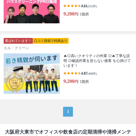
4.61
(555件)
9,200
円
/ 1箇所
選ばれています！
口コミ投稿で特典あり
エル・クリーン
🔥◎高いクオリティの作業 ◎🔥丁寧な説
明 ◎確認作業を怠らない接客 を心掛けて
います！
4.87
(408件)
9,200
円
/ 1箇所
1
大阪府大東市でオフィスや飲食店の定期清掃や清掃メンテ