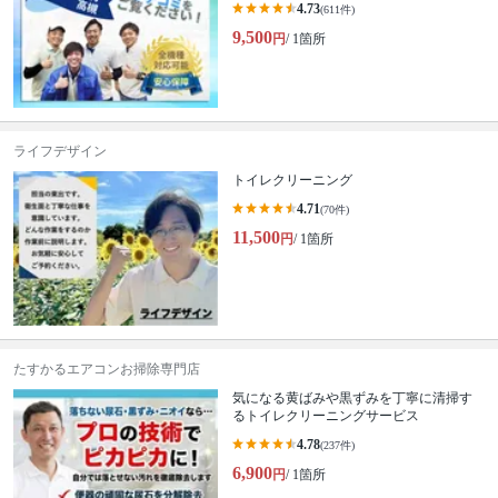
4.73
(611件)
9,500
円
/ 1箇所
ライフデザイン
トイレクリーニング
4.71
(70件)
11,500
円
/ 1箇所
たすかるエアコンお掃除専門店
気になる黄ばみや黒ずみを丁寧に清掃す
るトイレクリーニングサービス
4.78
(237件)
6,900
円
/ 1箇所