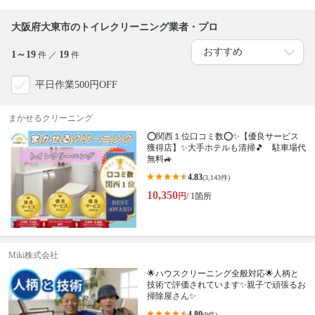
大阪府大東市のトイレクリーニング業者・プロ
1～19
19
件 ／
件
平日作業500円OFF
まかせるクリーニング
⭕関西１位口コミ数⭕✨【優良サービス
獲得店】✨大手ホテルも清掃🎵 駐車場代
無料🚙
4.83
(3,143件)
10,350
円
/ 1箇所
Miki株式会社
🌟ハウスクリーニング全般対応🌟人柄と
技術で評価されています✨親子で頑張るお
掃除屋さん✨
4.80
(9件)