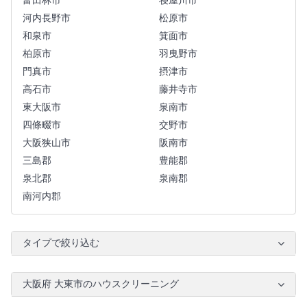
富田林市
寝屋川市
河内長野市
松原市
和泉市
箕面市
柏原市
羽曳野市
門真市
摂津市
高石市
藤井寺市
東大阪市
泉南市
四條畷市
交野市
大阪狭山市
阪南市
三島郡
豊能郡
泉北郡
泉南郡
南河内郡
タイプで絞り込む
大阪府 大東市のハウスクリーニング