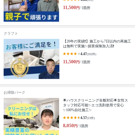
11,500
円
/ 1箇所
クラフト
【20年の実績❗️】施工から7日以内の再施工
は無料で実施✨損害保険加入済❗️
4.47
(102件)
11,500
円
/ 1箇所
お掃除パーク
🌟ハウスクリーニング全般対応🌟女性ス
タッフ対応可能✨エコ洗剤使用で安心
✨100%自社施工✨
4.57
(13件)
8,050
円
/ 1箇所