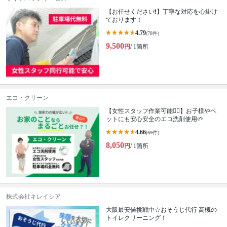
【お任せください❗️】丁寧な対応を心掛け
ております！
4.79
(78件)
9,500
円
/ 1箇所
エコ・クリーン
【女性スタッフ作業可能🙆‍♀️】お子様やペ
ットにも安心安全のエコ洗剤使用🌱
4.66
(69件)
8,050
円
/ 1箇所
株式会社キレイシア
大阪最安値挑戦中☆おそうじ代行 高槻の
トイレクリーニング！