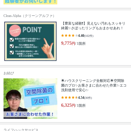
Clean-Alpha（クリーンアルファ）
【豊富な経験❗️】見えない汚れもスッキリ
綺麗✨さぼったリングもおまかせあれ！
4.40
(102件)
9,775
円
/ 1箇所
お結び
🌟ハウスクリーニング全般対応🌟空間除
菌のプロ✨お客さまに合わせた作業✨エコ
洗剤使用で安心✨
4.54
(30件)
6,325
円
/ 1箇所
ライフハックサービス