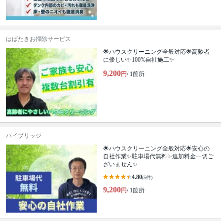
はばたきお掃除サービス
🌟ハウスクリーニング全般対応🌟高齢者
に優しい✨100%自社施工✨
9,200
円
/ 1箇所
ハイブリッジ
🌟ハウスクリーニング全般対応🌟安心の
自社作業✨️駐車場代無料✨️追加料金一切ご
ざいません✨
4.80
(5件)
9,200
円
/ 1箇所