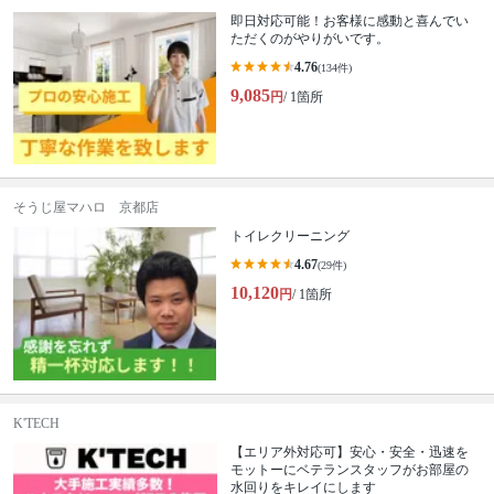
即日対応可能！お客様に感動と喜んでい
ただくのがやりがいです。
4.76
(134件)
9,085
円
/ 1箇所
そうじ屋マハロ 京都店
トイレクリーニング
4.67
(29件)
10,120
円
/ 1箇所
K'TECH
【エリア外対応可】安心・安全・迅速を
モットーにベテランスタッフがお部屋の
水回りをキレイにします