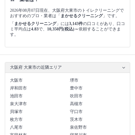
2026年08月07日現在、大阪府大東市のトイレクリーニングで
おすすめのプロ・業者は「
まかせるクリーニング
」です。
「
まかせるクリーニング
」には
3,143件
の口コミがあり、口コ
ミ平均点は
4.83
で、
10,350円(税込)～
依頼することができま
す。
大阪府 大東市の近隣エリア
大阪市
堺市
岸和田市
豊中市
池田市
吹田市
泉大津市
高槻市
貝塚市
守口市
枚方市
茨木市
八尾市
泉佐野市