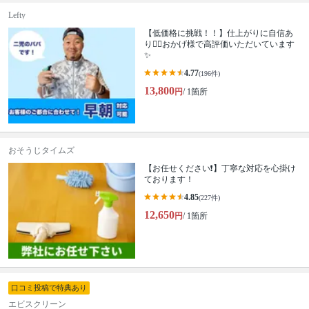
Lefty
【低価格に挑戦！！】仕上がりに自信あ
り🙆‍♂️おかげ様で高評価いただいています
✨
4.77
(196件)
13,800
円
/ 1箇所
おそうじタイムズ
【お任せください❗️】丁寧な対応を心掛け
ております！
4.85
(227件)
12,650
円
/ 1箇所
口コミ投稿で特典あり
エビスクリーン