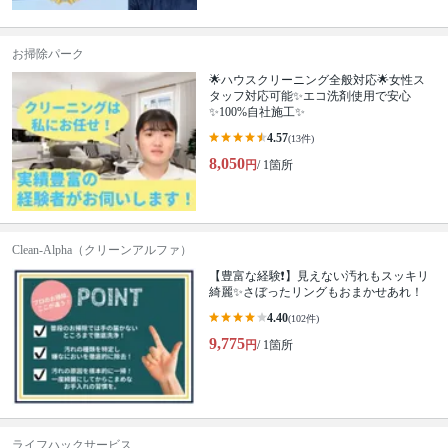
お掃除パーク
🌟ハウスクリーニング全般対応🌟女性ス
タッフ対応可能✨エコ洗剤使用で安心
✨100%自社施工✨
4.57
(13件)
8,050
円
/ 1箇所
Clean-Alpha（クリーンアルファ）
【豊富な経験❗️】見えない汚れもスッキリ
綺麗✨さぼったリングもおまかせあれ！
4.40
(102件)
9,775
円
/ 1箇所
ライフハックサービス