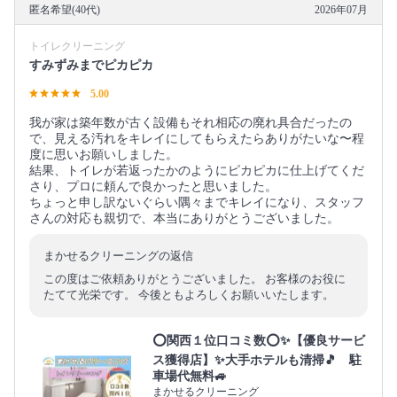
匿名希望(40代)
2026年07月
トイレクリーニング
すみずみまでピカピカ
5.00
我が家は築年数が古く設備もそれ相応の廃れ具合だったの
で、見える汚れをキレイにしてもらえたらありがたいな〜程
度に思いお願いしました。
結果、トイレが若返ったかのようにピカピカに仕上げてくだ
さり、プロに頼んで良かったと思いました。
ちょっと申し訳ないぐらい隅々までキレイになり、スタッフ
さんの対応も親切で、本当にありがとうございました。
まかせるクリーニングの返信
この度はご依頼ありがとうございました。 お客様のお役に
たてて光栄です。 今後ともよろしくお願いいたします。
⭕関西１位口コミ数⭕✨【優良サービ
ス獲得店】✨大手ホテルも清掃🎵 駐
車場代無料🚙
まかせるクリーニング