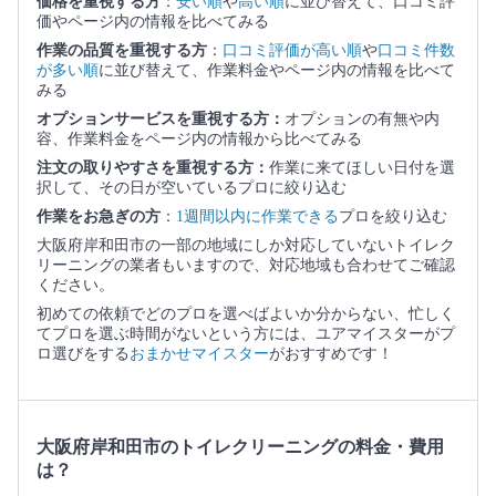
価格を重視する方
：
安い順
や
高い順
に並び替えて、口コミ評
価やページ内の情報を比べてみる
作業の品質を重視する方
：
口コミ評価が高い順
や
口コミ件数
が多い順
に並び替えて、作業料金やページ内の情報を比べて
みる
オプションサービスを重視する方：
オプションの有無や内
容、作業料金をページ内の情報から比べてみる
注文の取りやすさを重視する方：
作業に来てほしい日付を選
択して、その日が空いているプロに絞り込む
作業をお急ぎの方
：
1週間以内に作業できる
プロを絞り込む
大阪府岸和田市の一部の地域にしか対応していないトイレク
リーニングの業者もいますので、対応地域も合わせてご確認
ください。
初めての依頼でどのプロを選べばよいか分からない、忙しく
てプロを選ぶ時間がないという方には、ユアマイスターがプ
ロ選びをする
おまかせマイスター
がおすすめです！
大阪府岸和田市のトイレクリーニングの料金・費用
は？