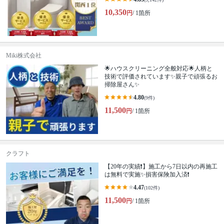
10,350
円
/ 1箇所
Miki株式会社
🌟ハウスクリーニング全般対応🌟人柄と
技術で評価されています✨親子で頑張るお
掃除屋さん✨
4.80
(9件)
11,500
円
/ 1箇所
クラフト
【20年の実績❗️】施工から7日以内の再施工
は無料で実施✨損害保険加入済❗️
4.47
(102件)
11,500
円
/ 1箇所