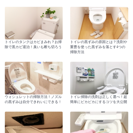
トイレのタンクはカビまみれ？お掃
トイレの黒ずみの原因とは？洗剤や
除で黒カビ退治！臭いも断ち切ろう
重曹を使った黒ずみを落とす4つの
掃除方法
ウォシュレットの掃除方法！ノズル
トイレ掃除の洗剤は正しく選べ！超
の黒ずみは自分できれいにできる！
簡単にピカピカにするコツを大公開