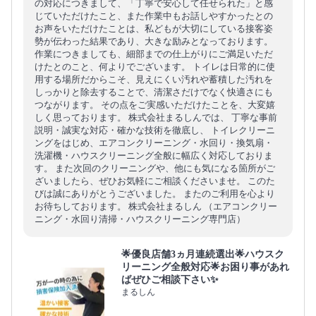
の対応につきまして、「丁寧で安心して任せられた」と感
じていただけたこと、また作業中もお話しやすかったとの
お声をいただけたことは、私どもが大切にしている接客姿
勢が伝わった結果であり、大きな励みとなっております。
作業につきましても、細部までの仕上がりにご満足いただ
けたとのこと、何よりでございます。 トイレは日常的に使
用する場所だからこそ、見えにくい汚れや蓄積した汚れを
しっかりと除去することで、清潔さだけでなく快適さにも
つながります。 その点をご実感いただけたことを、大変嬉
しく思っております。 株式会社まるしんでは、 丁寧な事前
説明・誠実な対応・確かな技術を徹底し、 トイレクリーニ
ングをはじめ、エアコンクリーニング・水回り・換気扇・
洗濯機・ハウスクリーニング全般に幅広く対応しておりま
す。 また次回のクリーニングや、他にも気になる箇所がご
ざいましたら、ぜひお気軽にご相談くださいませ。 このた
びは誠にありがとうございました。 またのご利用を心より
お待ちしております。 株式会社まるしん （エアコンクリー
ニング・水回り清掃・ハウスクリーニング専門店）
🌟優良店舗3ヵ月連続選出🌟ハウスク
リーニング全般対応🌟お困り事があれ
ばぜひご相談下さい✨
まるしん