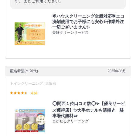
す。 またご利用ください。
🌟ハウスクリーニング全般対応🌟エコ
洗剤使用でお子様にも安心✨作業外注
一切ございません✨
美好クリーンサービス
匿名希望(〜20代)
2025年08月
トイレクリーニング | 大阪府
4.60
⭕関西１位口コミ数⭕✨【優良サービ
ス獲得店】✨大手ホテルも清掃🎵 駐
車場代無料🚙
まかせるクリーニング