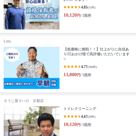
4.85
(11件)
10,120
円
/ 1箇所
Lefty
【低価格に挑戦！！】仕上がりに自信あ
り🙆‍♂️おかげ様で高評価いただいています
✨
4.77
(196件)
13,800
円
/ 1箇所
そうじ屋マハロ 京都店
トイレクリーニング
4.67
(29件)
10,120
円
/ 1箇所