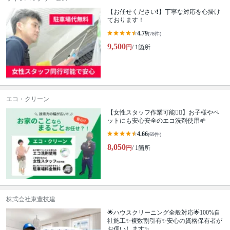
【お任せください❗️】丁寧な対応を心掛け
ております！
4.79
(78件)
9,500
円
/ 1箇所
エコ・クリーン
【女性スタッフ作業可能🙆‍♀️】お子様やペ
ットにも安心安全のエコ洗剤使用🌱
4.66
(69件)
8,050
円
/ 1箇所
株式会社東豊技建
🌟ハウスクリーニング全般対応🌟100%自
社施工✨複数割引有✨安心の資格保有者が
お伺いします✨