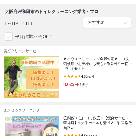
大阪府岸和田市のトイレクリーニング業者・プロ
1～11
11
件 ／
件
平日作業500円OFF
美好クリーンサービス
🌟ハウスクリーニング全般対応🌟エコ洗
剤使用でお子様にも安心✨作業外注一切ご
ざいません✨
4.67
(88件)
8,625
円
/ 1箇所
まかせるクリーニング
⭕関西１位口コミ数⭕✨【優良サービス
獲得店】✨大手ホテルも清掃🎵 駐車場代
無料🚙
4.83
(3,142件)