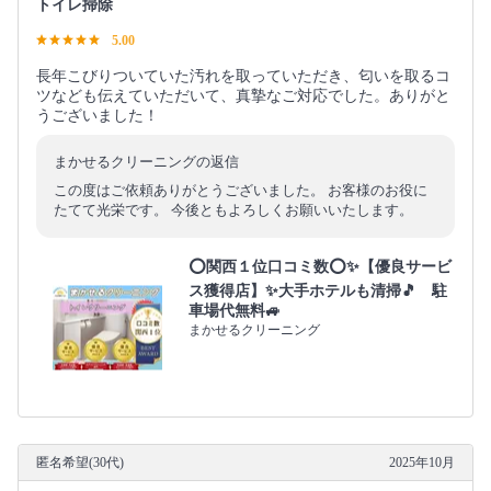
トイレ掃除
5.00
長年こびりついていた汚れを取っていただき、匂いを取るコ
ツなども伝えていただいて、真摯なご対応でした。ありがと
うございました！
まかせるクリーニングの返信
この度はご依頼ありがとうございました。 お客様のお役に
たてて光栄です。 今後ともよろしくお願いいたします。
⭕関西１位口コミ数⭕✨【優良サービ
ス獲得店】✨大手ホテルも清掃🎵 駐
車場代無料🚙
まかせるクリーニング
匿名希望(30代)
2025年10月