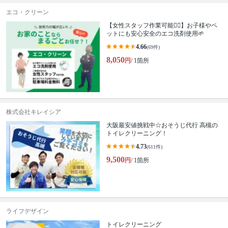
エコ・クリーン
【女性スタッフ作業可能🙆‍♀️】お子様やペ
ットにも安心安全のエコ洗剤使用🌱
4.66
(69件)
8,050
円
/ 1箇所
株式会社キレイシア
大阪最安値挑戦中☆おそうじ代行 高槻の
トイレクリーニング！
4.73
(611件)
9,500
円
/ 1箇所
ライフデザイン
トイレクリーニング