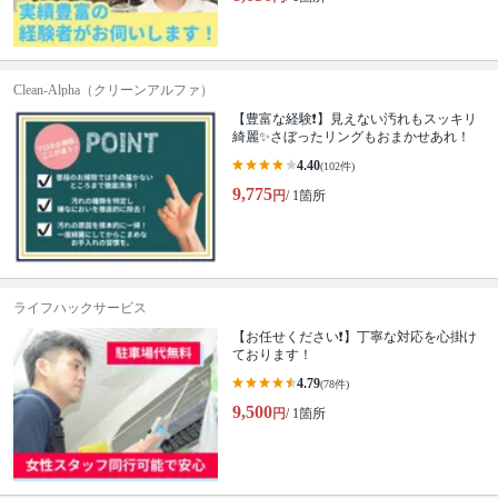
Clean-Alpha（クリーンアルファ）
【豊富な経験❗️】見えない汚れもスッキリ
綺麗✨さぼったリングもおまかせあれ！
4.40
(102件)
9,775
円
/ 1箇所
ライフハックサービス
【お任せください❗️】丁寧な対応を心掛け
ております！
4.79
(78件)
9,500
円
/ 1箇所