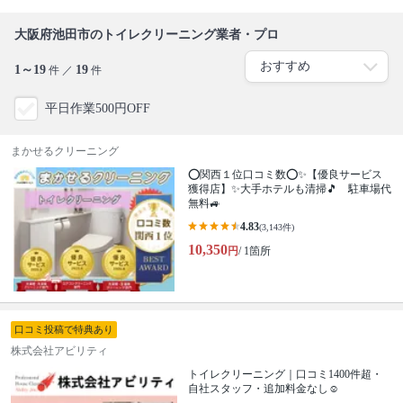
大阪府池田市のトイレクリーニング業者・プロ
1～19
19
件 ／
件
平日作業500円OFF
まかせるクリーニング
⭕関西１位口コミ数⭕✨【優良サービス
獲得店】✨大手ホテルも清掃🎵 駐車場代
無料🚙
4.83
(3,143件)
10,350
円
/ 1箇所
口コミ投稿で特典あり
株式会社アビリティ
トイレクリーニング｜口コミ1400件超・
自社スタッフ・追加料金なし☺️