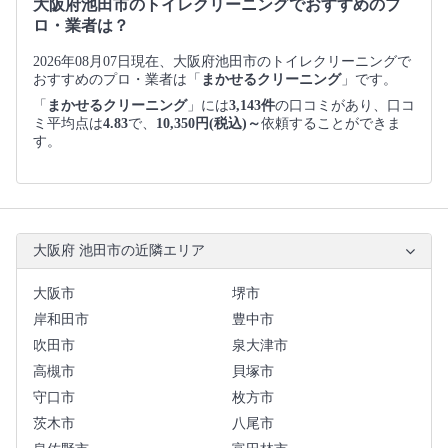
大阪府池田市のトイレクリーニングでおすすめのプ
ロ・業者は？
2026年08月07日現在、大阪府池田市のトイレクリーニングで
おすすめのプロ・業者は「
まかせるクリーニング
」です。
「
まかせるクリーニング
」には
3,143件
の口コミがあり、口コ
ミ平均点は
4.83
で、
10,350円(税込)～
依頼することができま
す。
大阪府 池田市の近隣エリア
大阪市
堺市
岸和田市
豊中市
吹田市
泉大津市
高槻市
貝塚市
守口市
枚方市
茨木市
八尾市