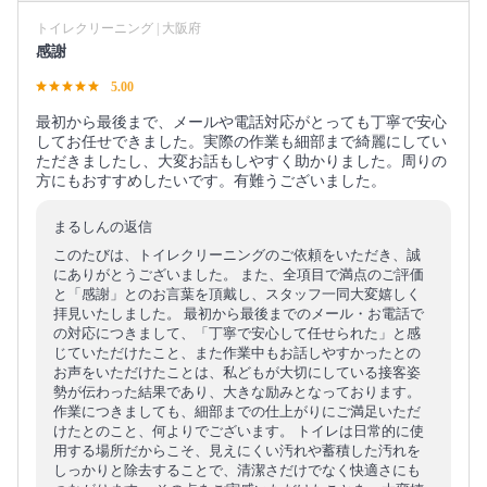
トイレクリーニング | 大阪府
感謝
5.00
最初から最後まで、メールや電話対応がとっても丁寧で安心
してお任せできました。実際の作業も細部まで綺麗にしてい
ただきましたし、大変お話もしやすく助かりました。周りの
方にもおすすめしたいです。有難うございました。
まるしんの返信
このたびは、トイレクリーニングのご依頼をいただき、誠
にありがとうございました。 また、全項目で満点のご評価
と「感謝」とのお言葉を頂戴し、スタッフ一同大変嬉しく
拝見いたしました。 最初から最後までのメール・お電話で
の対応につきまして、「丁寧で安心して任せられた」と感
じていただけたこと、また作業中もお話しやすかったとの
お声をいただけたことは、私どもが大切にしている接客姿
勢が伝わった結果であり、大きな励みとなっております。
作業につきましても、細部までの仕上がりにご満足いただ
けたとのこと、何よりでございます。 トイレは日常的に使
用する場所だからこそ、見えにくい汚れや蓄積した汚れを
しっかりと除去することで、清潔さだけでなく快適さにも