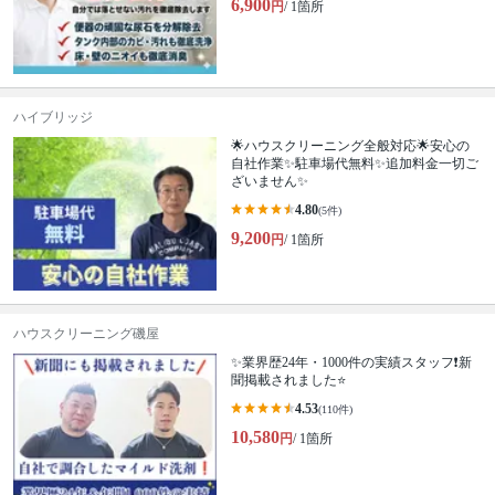
6,900
円
/ 1箇所
ハイブリッジ
🌟ハウスクリーニング全般対応🌟安心の
自社作業✨️駐車場代無料✨️追加料金一切ご
ざいません✨
4.80
(5件)
9,200
円
/ 1箇所
ハウスクリーニング磯屋
✨業界歴24年・1000件の実績スタッフ❗️新
聞掲載されました⭐️
4.53
(110件)
10,580
円
/ 1箇所