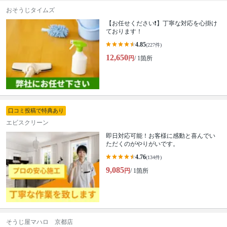
おそうじタイムズ
【お任せください❗️】丁寧な対応を心掛け
ております！
4.85
(227件)
12,650
円
/ 1箇所
口コミ投稿で特典あり
エビスクリーン
即日対応可能！お客様に感動と喜んでい
ただくのがやりがいです。
4.76
(134件)
9,085
円
/ 1箇所
そうじ屋マハロ 京都店