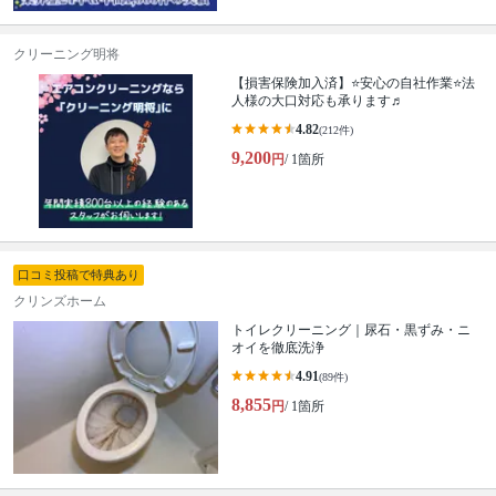
クリーニング明将
【損害保険加入済】⭐️安心の自社作業⭐️法
人様の大口対応も承ります♬
4.82
(212件)
9,200
円
/ 1箇所
口コミ投稿で特典あり
クリンズホーム
トイレクリーニング｜尿石・黒ずみ・ニ
オイを徹底洗浄
4.91
(89件)
8,855
円
/ 1箇所