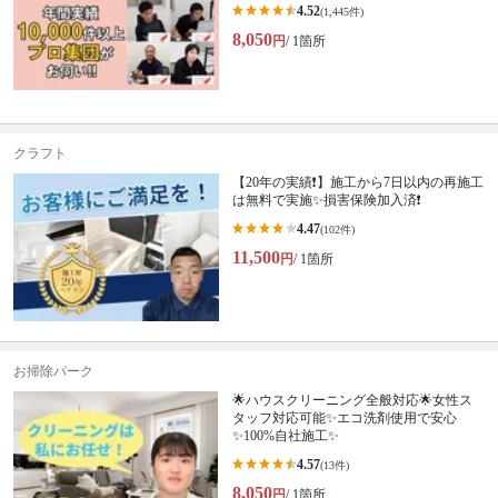
4.52
(1,445件)
8,050
円
/ 1箇所
クラフト
【20年の実績❗️】施工から7日以内の再施工
は無料で実施✨損害保険加入済❗️
4.47
(102件)
11,500
円
/ 1箇所
お掃除パーク
🌟ハウスクリーニング全般対応🌟女性ス
タッフ対応可能✨エコ洗剤使用で安心
✨100%自社施工✨
4.57
(13件)
8,050
円
/ 1箇所