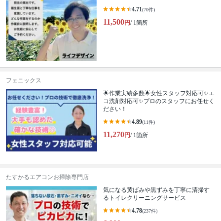
4.71
(70件)
11,500
円
/ 1箇所
フェニックス
🌟作業実績多数🌟女性スタッフ対応可✨エ
コ洗剤対応可✨プロのスタッフにお任せく
ださい！
4.89
(11件)
11,270
円
/ 1箇所
たすかるエアコンお掃除専門店
気になる黄ばみや黒ずみを丁寧に清掃す
るトイレクリーニングサービス
4.78
(237件)