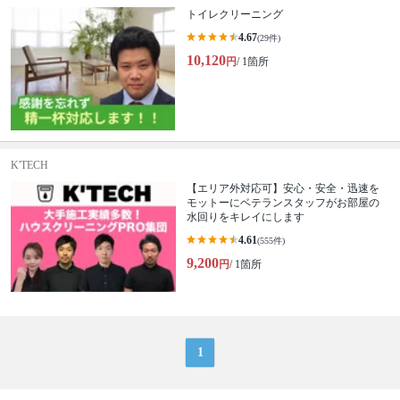
トイレクリーニング
4.67
(29件)
10,120
円
/ 1箇所
K'TECH
【エリア外対応可】安心・安全・迅速を
モットーにベテランスタッフがお部屋の
水回りをキレイにします
4.61
(555件)
9,200
円
/ 1箇所
1