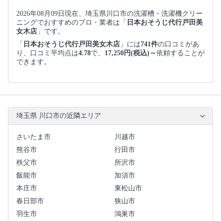
2026年08月09日現在、埼玉県川口市の洗濯槽・洗濯機クリー
ニングでおすすめのプロ・業者は「
日本おそうじ代行戸田美
女木店
」です。
「
日本おそうじ代行戸田美女木店
」には
741件
の口コミがあ
り、口コミ平均点は
4.78
で、
17,250円(税込)～
依頼することが
できます。
埼玉県 川口市の近隣エリア
さいたま市
川越市
熊谷市
行田市
秩父市
所沢市
飯能市
加須市
本庄市
東松山市
春日部市
狭山市
羽生市
鴻巣市