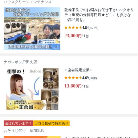
ハウスクリーンメンテナンス
乾燥不良でのお悩みお任せ下さい✨クオリ
ティ重視の分解専門店★どこにも負けな
い高品質を。
4.84
(355件)
23,000
円
/ 1台
ナガレボシ戸田支店
✨協会認定企業✨
4.69
(60件)
13,800
円
/ 1台
選ばれています！
口コミ投稿で特典あり
おそうじ代行 草加旭店