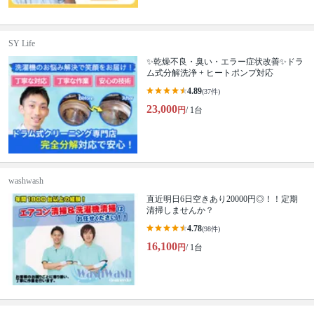
SY Life
✨乾燥不良・臭い・エラー症状改善✨ドラ
ム式分解洗浄 + ヒートポンプ対応
4.89
(37件)
23,000
円
/ 1台
washwash
直近明日6日空きあり20000円◎！！定期
清掃しませんか？
4.78
(98件)
16,100
円
/ 1台