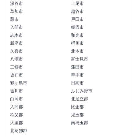
深谷市
上尾市
草加市
越谷市
蕨市
戸田市
入間市
朝霞市
志木市
和光市
新座市
桶川市
久喜市
北本市
八潮市
富士見市
三郷市
蓮田市
坂戸市
幸手市
鶴ヶ島市
日高市
吉川市
ふじみ野市
白岡市
北足立郡
入間郡
比企郡
秩父郡
児玉郡
大里郡
南埼玉郡
北葛飾郡