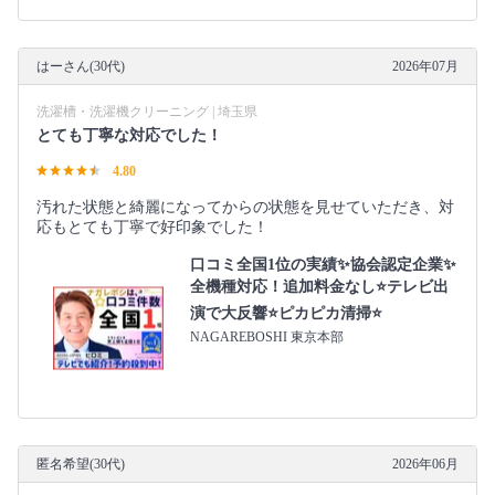
はーさん(30代)
2026年07月
洗濯槽・洗濯機クリーニング | 埼玉県
とても丁寧な対応でした！
4.80
汚れた状態と綺麗になってからの状態を見せていただき、対
応もとても丁寧で好印象でした！
口コミ全国1位の実績✨協会認定企業✨
全機種対応！追加料金なし⭐テレビ出
演で大反響⭐ピカピカ清掃⭐
NAGAREBOSHI 東京本部
匿名希望(30代)
2026年06月