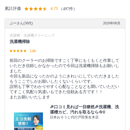
累計評価
4.73
（497件）
ぷーさん(50代)
2026年08月
洗濯槽・洗濯機クリーニング
洗濯機掃除
5.00
前回のクーラーのお掃除ですこく丁寧にもくもくと作業して
いただき信頼しかなかったので今回は洗濯機掃除もお願いし
ました
今回も新品になったかのようにきれいにしていただきました
もうここでしかお願いしたくないくらいです。
説明も丁寧でわかりやすく心配なことなども聞いていただい
てすこく気配り気遣いもできた信頼ある方です！！
またお願いいたします
🎉口コミ見れば一目瞭然🎉洗濯機、洗
濯槽カビ、汚れを取るなら今❕❕
日本おそうじ代行戸田美女木店