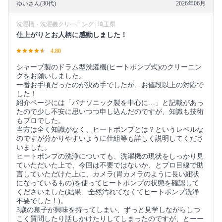
ゆいさん(30代)
2026年06月
洗濯槽・洗濯機クリーニング | 埼玉県
仕上がりとお人柄に感動しました！
4.80
シャープ製のドラム型洗濯機(ヒートポンプ式)のクリーニン
グをお願いしました。
一番お手頃だったのが決め手でしたが、お値段以上の対応で
した！
紹介ページには「パナソニック製を中心に…」と記載があっ
たので少し不安に思いつつ申し込んだのですが、知識も技術
もプロでした。
当方は全く知識がなく、ヒートポンプとは？というレベルな
のですが分かりやすいように仕組等も詳しく説明してくださ
いました。
ヒートポンプの洗浄についても、洗濯機の現状をしっかり見
ていただいた上で、今回は不要ではないか、とプロ目線で助
言していただけた上に、カメラ(胃カメラのように長い紐状
になっているもの)を使ってヒートポンプの状態を確認して
くださいました(結果、全然汚れてなくてヒートポンプ洗浄
不要でした！)。
3歳の息子が興味を持ってしまい、ずっと見学しながらしつ
こく質問したり話しかけたりしてしまったのですが、とーー