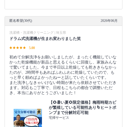
匿名希望(30代)
2026年06月
洗濯槽・洗濯機クリーニング | 埼玉県
ドラム式洗濯機が生まれ変わりました笑
5.00
初めて分解洗浄をお願いしましたが、まったく機能していな
かった乾燥機能が新品と思えるくらいに回復し、家族みんな
で驚いてました。今まで半日以上乾燥しても乾ききらなかっ
たのが、2時間半もあればふわふわに乾燥していたので、も
っと早く頼めばよかったねーと話していたくらいです。
また洗浄しなきゃいけない時期が来たら依頼させていただき
ます。対応もご丁寧で、日程もこちらの都合で調整いただ
き、本当にありがとうございました！
【🌻暑い夏🌻限定価格】梅雨時期カビ
が繁殖している可能性あり🌀ヒートポ
ンプまで分解対応可能
宅掃サービス