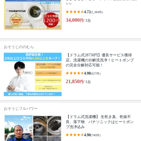
✨✨
4.72
(1,384件)
34,000
円
/ 1台
おそうじののむら
【ドラム式28750円】優良サービス獲得
店。洗濯機の分解洗洗浄！ヒートポンプ
の完全分解対応可能！
4.90
(627件)
21,850
円
/ 1台
おそうじフルパワー
【ドラム式洗濯機】 生乾き臭、乾燥不
良、落下物 パナソニックはヒートポン
プ洗浄込み
4.90
(740件)