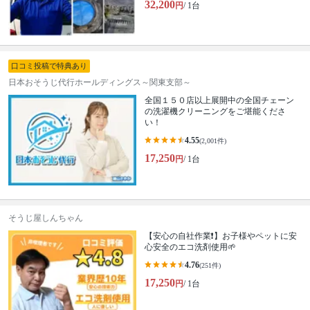
32,200
円
/ 1台
口コミ投稿で特典あり
日本おそうじ代行ホールディングス～関東支部～
全国１５０店以上展開中の全国チェーン
の洗濯機クリーニングをご堪能くださ
い！
4.55
(2,001件)
17,250
円
/ 1台
そうじ屋しんちゃん
【安心の自社作業❗️】お子様やペットに安
心安全のエコ洗剤使用🌱
4.76
(251件)
17,250
円
/ 1台