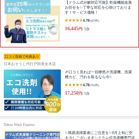
【ドラム式分解対応可能】乾燥機能改善
お任せを✨丁寧な対応を心掛けておりま
す！サ－ビス価格！
4.70
(167件)
16,445
円
/ 1台
口コミ投稿で特典あり
日本おそうじ代行戸田美女木店
🎉口コミ見れば一目瞭然🎉洗濯機、洗濯
槽カビ、汚れを取るなら今❕❕
4.78
(741件)
17,250
円
/ 1台
Tokyo Wash Express
✨簡易清掃業者にご注意を✨8月上旬に空
き少しございます✨ドラム式洗濯機専門店