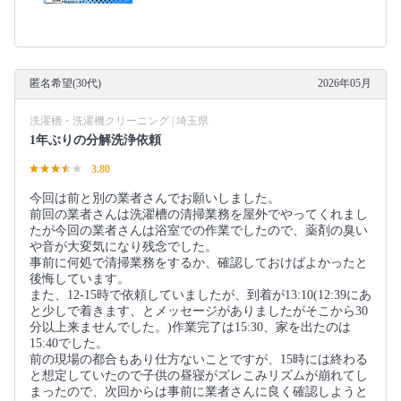
匿名希望(30代)
2026年05月
洗濯槽・洗濯機クリーニング | 埼玉県
1年ぶりの分解洗浄依頼
3.80
今回は前と別の業者さんでお願いしました。
前回の業者さんは洗濯槽の清掃業務を屋外でやってくれまし
たが今回の業者さんは浴室での作業でしたので、薬剤の臭い
や音が大変気になり残念でした。
事前に何処で清掃業務をするか、確認しておけばよかったと
後悔しています。
また、12-15時で依頼していましたが、到着が13:10(12:39にあ
と少しで着きます、とメッセージがありましたがそこから30
分以上来ませんでした。)作業完了は15:30、家を出たのは
15:40でした。
前の現場の都合もあり仕方ないことですが、15時には終わる
と想定していたので子供の昼寝がズレこみリズムが崩れてし
まったので、次回からは事前に業者さんに良く確認しようと