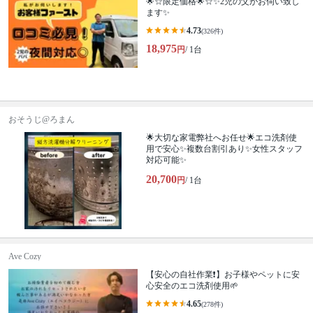
🌟☆限定価格🌟☆✨2児の父がお伺い致し
ます✨
4.73
(326件)
18,975
円
/ 1台
おそうじ@ろまん
🌟大切な家電弊社へお任せ🌟エコ洗剤使
用で安心✨複数台割引あり✨女性スタッフ
対応可能✨
20,700
円
/ 1台
Ave Cozy
【安心の自社作業❗️】お子様やペットに安
心安全のエコ洗剤使用🌱
4.65
(278件)