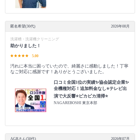
匿名希望(30代)
2026年08月
洗濯槽・洗濯機クリーニング
助かりました！
5.00
汚れに本当に困っていたので、綺麗さに感動しました！丁寧
なご対応に感謝です！ありがとうございました。
口コミ全国1位の実績✨協会認定企業✨
全機種対応！追加料金なし⭐テレビ出
演で大反響⭐ピカピカ清掃⭐
NAGAREBOSHI 東京本部
AGRさん(50代)
2026年07月