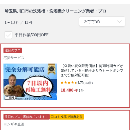
埼玉県川口市の洗濯槽・洗濯機クリーニング業者・プロ
1～13
13
件 ／
件
平日作業500円OFF
注目のプロ
宅掃サービス
【🌻暑い夏🌻限定価格】梅雨時期カビが
繁殖している可能性あり🌀ヒートポンプ
まで分解対応可能
4.75
(163件)
18,400
円
/ 1台
注目のプロ
選ばれています！
口コミ投稿で特典あり
ヨシザキ企画