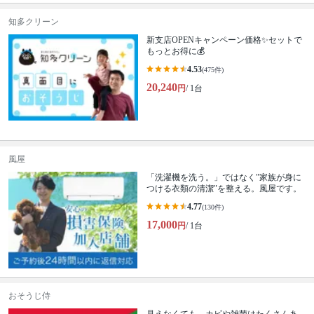
知多クリーン
新支店OPENキャンペーン価格✨セットで
もっとお得に💰
4.53
(475件)
20,240
円
/ 1台
風屋
「洗濯機を洗う。」ではなく″家族が身に
つける衣類の清潔″を整える。風屋です。
4.77
(130件)
17,000
円
/ 1台
おそうじ侍