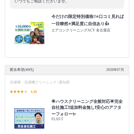
いつでもご相談くださいませ。
今だけの限定特別価格‼️⭐口コミ見れば
一目瞭然⭐満足度に自信あり👍
エアコンクリーニングACY 名古屋店
匿名希望(40代)
2026年07月
洗濯槽・洗濯機クリーニング | 愛知県
4.40
🌟ハウスクリーニング全般対応🌟完全
自社施工❗️追加料金無し❗️安心のアフタ
ーフォロー✨
FLAT-T