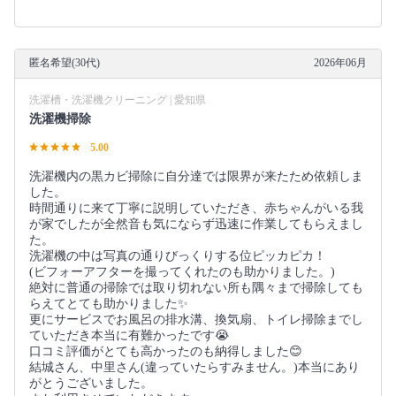
匿名希望(30代)
2026年06月
洗濯槽・洗濯機クリーニング | 愛知県
洗濯機掃除
5.00
洗濯機内の黒カビ掃除に自分達では限界が来たため依頼しま
した。
時間通りに来て丁寧に説明していただき、赤ちゃんがいる我
が家でしたが全然音も気にならず迅速に作業してもらえまし
た。
洗濯機の中は写真の通りびっくりする位ピッカピカ！
(ビフォーアフターを撮ってくれたのも助かりました。)
絶対に普通の掃除では取り切れない所も隅々まで掃除しても
らえてとても助かりました✨
更にサービスでお風呂の排水溝、換気扇、トイレ掃除までし
ていただき本当に有難かったです😭
口コミ評価がとても高かったのも納得しました😊
結城さん、中里さん(違っていたらすみません。)本当にあり
がとうございました。