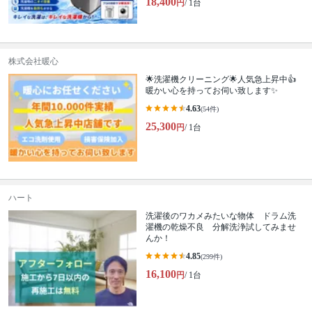
18,400
円
/ 1台
株式会社暖心
🌟洗濯機クリーニング🌟人気急上昇中👍
暖かい心を持ってお伺い致します✨
4.63
(54件)
25,300
円
/ 1台
ハート
洗濯後のワカメみたいな物体 ドラム洗
濯機の乾燥不良 分解洗浄試してみませ
んか！
4.85
(299件)
16,100
円
/ 1台