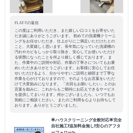
FLAT-Tの返信
この度はご利用いただき、また嬉しい口コミをお寄せいた
だき誠にありがとうございます。 初めての洗濯機クリーニ
ングをお任せいただき、仕上がりにご満足いただけたとの
こと、大変嬉しく思います。長年気になっていた洗濯槽の
汚れやカビをしっかり取り除き、安心してお使いいただけ
る状態になったことを何より嬉しく感じております。 ま
た、作業中のご説明や対応、作業の丁寧さについてもお褒
めいただきありがとうございます。お客様に安心してお任
せいただけるよう、分かりやすいご説明と細部まで丁寧な
作業を心がけておりますので、そのようなお言葉をいただ
けて大変励みになります。 「次回もお願いしたい」とのお
言葉を励みに、これからもご期待にお応えできるサービス
を提供してまいります。何かございましたら、いつでもお
気軽にご相談ください。 またのご利用を心よりお待ちして
おります。ありがとうございました。
🌟ハウスクリーニング全般対応🌟完全
自社施工❗️追加料金無し❗️安心のアフタ
ーフォロー✨