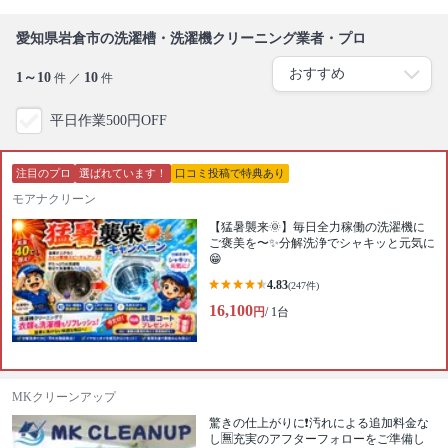
愛知県岩倉市の洗濯槽・洗濯機クリーニング業者・プロ
1～10
10
件 ／
件
平日作業500円OFF
注目のプロ
選ばれています！
口コミ投稿で特典あり
モアナクリーン
【猛暑襲来🌞】毎日全力稼働の洗濯機に
ご褒美を〜✨️分解洗浄でシャキッと元気に
😁
4.83
(247件)
16,100
円
/ 1台
MKクリーンアップ
驚きの仕上がりに❗️汚れによる追加料金な
し🈚️充実のアフターフォローをご準備し