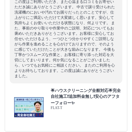
この度はご利用いただき、また心温まる口コミをお寄せい
ただき誠にありがとうございます。 中古で譲り受けられた
洗濯機のにおいや汚れでお困りだったとのことですが、仕
上がりにご満足いただけて大変嬉しく思います。安心して
気持ちよくお使いいただける状態になり、何よりです。 ま
た、事前のやり取りや作業中のご説明、対応についてもお
褒めいただきありがとうございます。お客様に安心してお
任せいただけるよう、一つひとつ分かりやすくご説明しな
がら作業を進めることを心がけておりますので、そのよう
に感じていただけたことが大きな励みになります。 今後も
丁寧かつスムーズな作業と、お客様に寄り添った対応を大
切にしてまいります。何か気になることがございました
ら、いつでもお気軽にご相談ください。 またのご利用を心
よりお待ちしております。この度は誠にありがとうござい
ました。
🌟ハウスクリーニング全般対応🌟完全
自社施工❗️追加料金無し❗️安心のアフタ
ーフォロー✨
FLAT-T