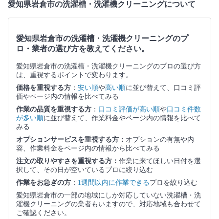
愛知県岩倉市の洗濯槽・洗濯機クリーニングについて
愛知県岩倉市の洗濯槽・洗濯機クリーニングのプ
ロ・業者の選び方を教えてください。
愛知県岩倉市の洗濯槽・洗濯機クリーニングのプロの選び方
は、重視するポイントで変わります。
価格を重視する方
：
安い順
や
高い順
に並び替えて、口コミ評
価やページ内の情報を比べてみる
作業の品質を重視する方
：
口コミ評価が高い順
や
口コミ件数
が多い順
に並び替えて、作業料金やページ内の情報を比べて
みる
オプションサービスを重視する方：
オプションの有無や内
容、作業料金をページ内の情報から比べてみる
注文の取りやすさを重視する方：
作業に来てほしい日付を選
択して、その日が空いているプロに絞り込む
作業をお急ぎの方
：
1週間以内に作業できる
プロを絞り込む
愛知県岩倉市の一部の地域にしか対応していない洗濯槽・洗
濯機クリーニングの業者もいますので、対応地域も合わせて
ご確認ください。