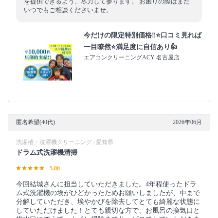
を提供できるよう、尽力して参ります。 お困りの際はまた
いつでもご相談くださいませ。
今だけの限定特別価格‼️⭐口コミ見れば
一目瞭然⭐満足度に自信あり👍
エアコンクリーニングACY 名古屋店
匿名希望(40代)
2026年06月
洗濯槽・洗濯機クリーニング | 愛知県
ドラム式洗濯機清掃
5.00
今回結城さんに担当していただきました。4年程使ったドラ
ム式洗濯機の埃がひどかったためお願いしましたが、中まで
分解していただき、埃やかびを除去してとても綺麗な状態に
していただけました！とても親切な方で、お風呂の換気口と