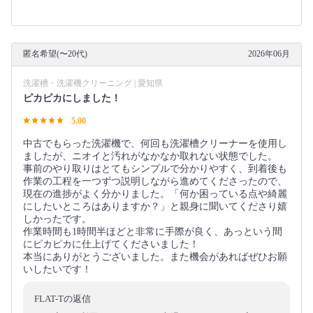
匿名希望(〜20代)
2026年06月
洗濯槽・洗濯機クリーニング | 愛知県
ピカピカにしました！
5.00
​中古でもらった洗濯機で、何回も洗濯槽クリーナーを使用し
ましたが、ニオイと汚れがなかなか取れない状態でした。
​事前のやり取りはとてもシンプルで分かりやすく、到着後も
作業の工程を一つずつ説明しながら進めてくださったので、
現在の進捗がよく分かりました。「何か困っている点や綺麗
にしたいところはありますか？」と親身に聞いてくださり嬉
しかったです。
​作業時間も1時間半ほどと非常に手際が良く、あっという間
にピカピカに仕上げてくださいました！
​本当にありがとうございました。また機会があればぜひお願
いしたいです！
FLAT-Tの返信