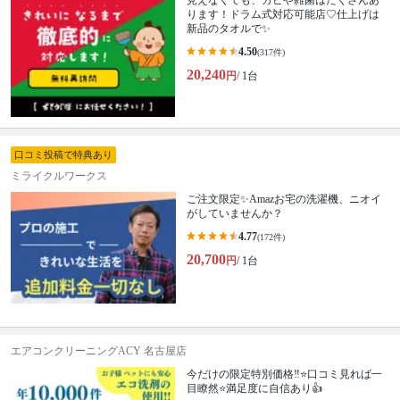
見えなくても、カビや雑菌はたくさんあ
ります！ドラム式対応可能店♡仕上げは
新品のタオルで✨
4.50
(317件)
20,240
円
/ 1台
口コミ投稿で特典あり
ミライクルワークス
ご注文限定✨Amazお宅の洗濯機、ニオイ
がしていませんか？
4.77
(172件)
20,700
円
/ 1台
エアコンクリーニングACY 名古屋店
今だけの限定特別価格‼️⭐口コミ見れば一
目瞭然⭐満足度に自信あり👍