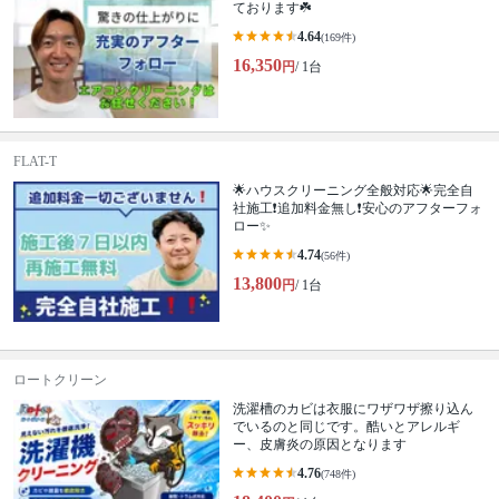
ております☘️
4.64
(169件)
16,350
円
/ 1台
FLAT-T
🌟ハウスクリーニング全般対応🌟完全自
社施工❗️追加料金無し❗️安心のアフターフォ
ロー✨
4.74
(56件)
13,800
円
/ 1台
ロートクリーン
洗濯槽のカビは衣服にワザワザ擦り込ん
でいるのと同じです。酷いとアレルギ
ー、皮膚炎の原因となります
4.76
(748件)