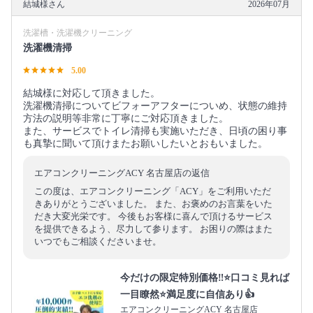
結城様さん
2026年07月
洗濯槽・洗濯機クリーニング
洗濯機清掃
5.00
結城様に対応して頂きました。
洗濯機清掃についてビフォーアフターについめ、状態の維持
方法の説明等非常に丁寧にご対応頂きました。
また、サービスでトイレ清掃も実施いただき、日頃の困り事
も真摯に聞いて頂けまたお願いしたいとおもいました。
エアコンクリーニングACY 名古屋店の返信
この度は、エアコンクリーニング「ACY」をご利用いただ
きありがとうございました。 また、お褒めのお言葉をいた
だき大変光栄です。 今後もお客様に喜んで頂けるサービス
を提供できるよう、尽力して参ります。 お困りの際はまた
いつでもご相談くださいませ。
今だけの限定特別価格‼️⭐口コミ見れば
一目瞭然⭐満足度に自信あり👍
エアコンクリーニングACY 名古屋店