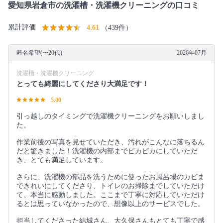
愛知県岩倉市の洗濯槽・洗濯機クリーニングの口コミ
累計評価
4.61
（439件）
匿名希望(〜20代)
2026年07月
洗濯槽・洗濯機クリーニング
とっても綺麗にしてくださり大満足です！
5.00
引っ越しのタイミングで洗濯機クリーニングをお願いしまし
た。
作業前後の写真を見せていただき、汚れがこんなに落ちるん
だと驚きました！洗濯機の内部までピカピカにしていただ
き、とても満足しています。
さらに、洗濯機の部品を洗うために使ったお風呂場のカビま
できれいにしてくださり、トイレのお掃除までしていただけ
て、本当に感動しました。ここまで丁寧に対応していただけ
るとは思っていなかったので、想像以上のサービスでした。
担当してくださった結城さん、大久保さんもとても丁寧で感