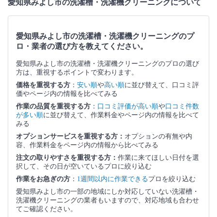
愛知県みよし市の洗濯槽・洗濯機クリーニングについて
愛知県みよし市の洗濯槽・洗濯機クリーニングのプ
ロ・業者の選び方を教えてください。
愛知県みよし市の洗濯槽・洗濯機クリーニングのプロの選び
方は、重視するポイントで変わります。
価格を重視する方
：
安い順
や
高い順
に並び替えて、口コミ評
価やページ内の情報を比べてみる
作業の品質を重視する方
：
口コミ評価が高い順
や
口コミ件数
が多い順
に並び替えて、作業料金やページ内の情報を比べて
みる
オプションサービスを重視する方：
オプションの有無や内
容、作業料金をページ内の情報から比べてみる
注文の取りやすさを重視する方：
作業に来てほしい日付を選
択して、その日が空いているプロに絞り込む
作業をお急ぎの方
：
1週間以内に作業できる
プロを絞り込む
愛知県みよし市の一部の地域にしか対応していない洗濯槽・
洗濯機クリーニングの業者もいますので、対応地域も合わせ
てご確認ください。