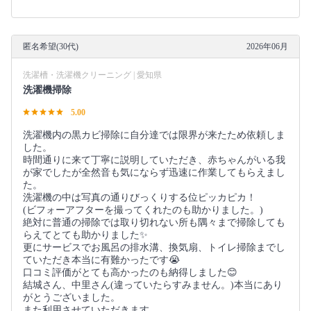
匿名希望(30代)
2026年06月
洗濯槽・洗濯機クリーニング | 愛知県
洗濯機掃除
5.00
洗濯機内の黒カビ掃除に自分達では限界が来たため依頼しま
した。
時間通りに来て丁寧に説明していただき、赤ちゃんがいる我
が家でしたが全然音も気にならず迅速に作業してもらえまし
た。
洗濯機の中は写真の通りびっくりする位ピッカピカ！
(ビフォーアフターを撮ってくれたのも助かりました。)
絶対に普通の掃除では取り切れない所も隅々まで掃除しても
らえてとても助かりました✨
更にサービスでお風呂の排水溝、換気扇、トイレ掃除までし
ていただき本当に有難かったです😭
口コミ評価がとても高かったのも納得しました😊
結城さん、中里さん(違っていたらすみません。)本当にあり
がとうございました。
また利用させていただきます。