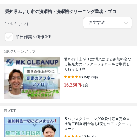
愛知県みよし市の洗濯槽・洗濯機クリーニング業者・プロ
1～9
9
件 ／
件
平日作業500円OFF
MKクリーンアップ
驚きの仕上がりに❗️汚れによる追加料金な
し🈚️充実のアフターフォローをご準備し
ております☘️
4.64
(169件)
16,350
円
/ 1台
FLAT-T
🌟ハウスクリーニング全般対応🌟完全自
社施工❗️追加料金無し❗️安心のアフターフォ
ロー✨
4.74
(56件)