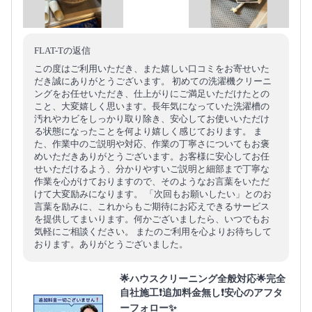
FLAT-Tの返信
この度はご利用いただき、また嬉しい口コミをお寄せいた
だき誠にありがとうございます。 初めての洗濯機クリーニ
ングをお任せいただき、仕上がりにご満足いただけたとの
こと、大変嬉しく思います。長年気になっていた洗濯槽の
汚れやカビをしっかり取り除き、安心してお使いいただけ
る状態になったことを何より嬉しく感じております。 ま
た、作業中のご説明や対応、作業の丁寧さについてもお褒
めいただきありがとうございます。お客様に安心してお任
せいただけるよう、分かりやすいご説明と細部まで丁寧な
作業を心がけておりますので、そのようなお言葉をいただ
けて大変励みになります。 「次回もお願いしたい」とのお
言葉を励みに、これからもご期待にお応えできるサービス
を提供してまいります。何かございましたら、いつでもお
気軽にご相談ください。 またのご利用を心よりお待ちして
おります。ありがとうございました。
🌟ハウスクリーニング全般対応🌟完全
自社施工❗️追加料金無し❗️安心のアフタ
ーフォロー✨