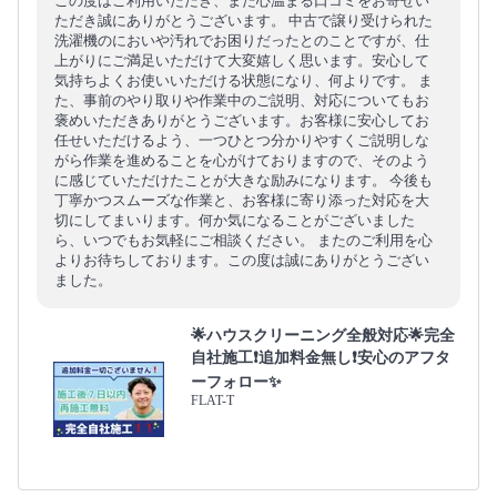
この度はご利用いただき、また心温まる口コミをお寄せい
ただき誠にありがとうございます。 中古で譲り受けられた
洗濯機のにおいや汚れでお困りだったとのことですが、仕
上がりにご満足いただけて大変嬉しく思います。安心して
気持ちよくお使いいただける状態になり、何よりです。 ま
た、事前のやり取りや作業中のご説明、対応についてもお
褒めいただきありがとうございます。お客様に安心してお
任せいただけるよう、一つひとつ分かりやすくご説明しな
がら作業を進めることを心がけておりますので、そのよう
に感じていただけたことが大きな励みになります。 今後も
丁寧かつスムーズな作業と、お客様に寄り添った対応を大
切にしてまいります。何か気になることがございました
ら、いつでもお気軽にご相談ください。 またのご利用を心
よりお待ちしております。この度は誠にありがとうござい
ました。
🌟ハウスクリーニング全般対応🌟完全
自社施工❗️追加料金無し❗️安心のアフタ
ーフォロー✨
FLAT-T