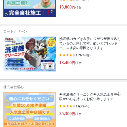
13,800
円
/ 1台
ロートクリーン
洗濯槽のカビは衣服にワザワザ擦り込ん
でいるのと同じです。酷いとアレルギ
ー、皮膚炎の原因となります
4.76
(748件)
18,400
円
/ 1台
株式会社暖心
🌟洗濯機クリーニング🌟人気急上昇中👍
暖かい心を持ってお伺い致します✨
4.63
(54件)
25,300
円
/ 1台