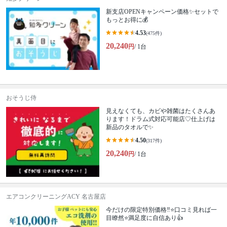
新支店OPENキャンペーン価格✨セットで
もっとお得に💰
4.53
(475件)
20,240
円
/ 1台
おそうじ侍
見えなくても、カビや雑菌はたくさんあ
ります！ドラム式対応可能店♡仕上げは
新品のタオルで✨
4.50
(317件)
20,240
円
/ 1台
エアコンクリーニングACY 名古屋店
今だけの限定特別価格‼️⭐口コミ見れば一
目瞭然⭐満足度に自信あり👍