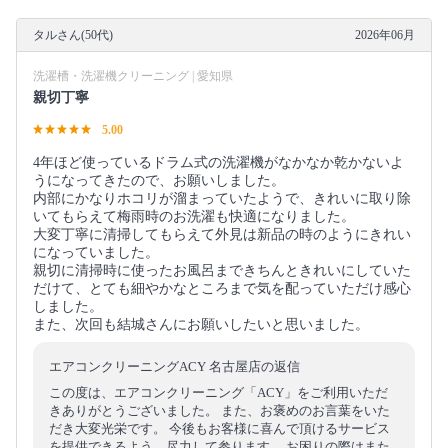
タルさん(50代)
2026年06月
洗濯槽・洗濯機クリーニング | 愛知県
親切丁寧
5.00
4年ほど使っているドラム式の洗濯機がなかなか乾かないよ
うになってきたので、お願いしました。
内部にかなりホコリが溜まっていたようで、きれいに取り除
いてもらえて梅雨時のお洗濯も快適になりました。
大変丁寧に清掃してもらえて外見は新品の時のようにきれい
になっていました。
親切に清掃時に使ったお風呂まできちんときれいにしていた
だけて、とても細やかなところまで気を配っていただけ感心
しました。
また、次回も結城さんにお願いしたいと思いました。
エアコンクリーニングACY 名古屋店の返信
この度は、エアコンクリーニング「ACY」をご利用いただ
きありがとうございました。 また、お褒めのお言葉をいた
だき大変光栄です。 今後もお客様に喜んで頂けるサービス
を提供できるよう、尽力して参ります。 お困りの際はまた