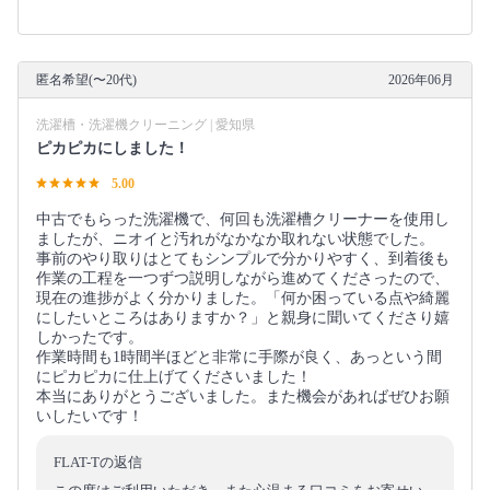
匿名希望(〜20代)
2026年06月
洗濯槽・洗濯機クリーニング | 愛知県
ピカピカにしました！
5.00
​中古でもらった洗濯機で、何回も洗濯槽クリーナーを使用し
ましたが、ニオイと汚れがなかなか取れない状態でした。
​事前のやり取りはとてもシンプルで分かりやすく、到着後も
作業の工程を一つずつ説明しながら進めてくださったので、
現在の進捗がよく分かりました。「何か困っている点や綺麗
にしたいところはありますか？」と親身に聞いてくださり嬉
しかったです。
​作業時間も1時間半ほどと非常に手際が良く、あっという間
にピカピカに仕上げてくださいました！
​本当にありがとうございました。また機会があればぜひお願
いしたいです！
FLAT-Tの返信