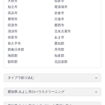
大府市
知多市
知立市
尾張旭市
高浜市
岩倉市
豊明市
日進市
田原市
愛西市
清須市
北名古屋市
弥富市
あま市
長久手市
愛知郡
西春日井郡
丹羽郡
海部郡
知多郡
額田郡
北設楽郡
タイプで絞り込む
愛知県 みよし市のハウスクリーニング