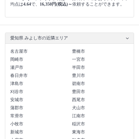
均点は
4.64
で、
16,350円(税込)～
依頼することができます。
愛知県 みよし市の近隣エリア
名古屋市
豊橋市
岡崎市
一宮市
瀬戸市
半田市
春日井市
豊川市
津島市
碧南市
刈谷市
豊田市
安城市
西尾市
蒲郡市
犬山市
常滑市
江南市
小牧市
稲沢市
新城市
東海市