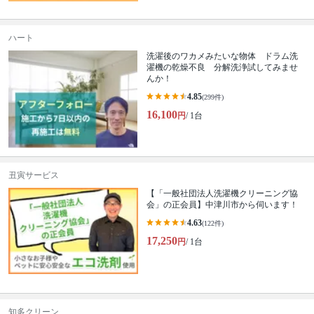
ハート
洗濯後のワカメみたいな物体 ドラム洗
濯機の乾燥不良 分解洗浄試してみませ
んか！
4.85
(299件)
16,100
円
/ 1台
丑寅サービス
【「一般社団法人洗濯機クリーニング協
会」の正会員】中津川市から伺います！
4.63
(122件)
17,250
円
/ 1台
知多クリーン