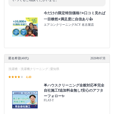
今だけの限定特別価格‼️⭐口コミ見れば
一目瞭然⭐満足度に自信あり👍
エアコンクリーニングACY 名古屋店
匿名希望(40代)
2026年07月
洗濯槽・洗濯機クリーニング | 愛知県
4.40
🌟ハウスクリーニング全般対応🌟完全
自社施工❗️追加料金無し❗️安心のアフタ
ーフォロー✨
FLAT-T