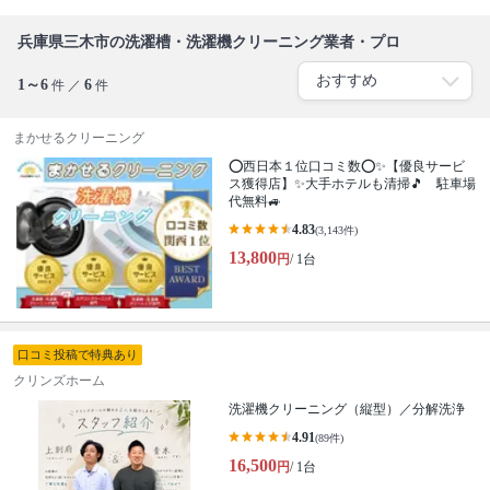
兵庫県三木市の洗濯槽・洗濯機クリーニング業者・プロ
1～6
6
件 ／
件
まかせるクリーニング
⭕西日本１位口コミ数⭕✨【優良サービ
ス獲得店】✨大手ホテルも清掃🎵 駐車場
代無料🚙
4.83
(3,143件)
13,800
円
/ 1台
口コミ投稿で特典あり
クリンズホーム
洗濯機クリーニング（縦型）／分解洗浄
4.91
(89件)
16,500
円
/ 1台