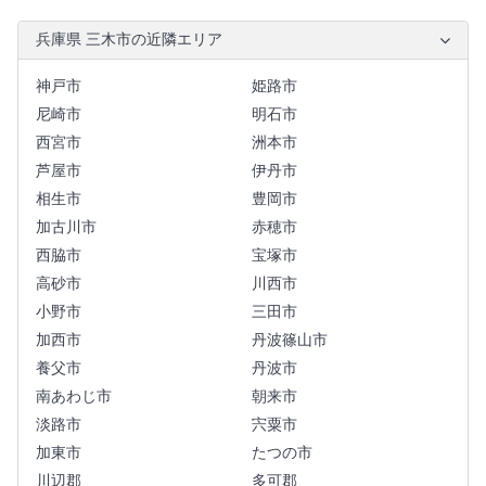
兵庫県 三木市の近隣エリア
神戸市
姫路市
尼崎市
明石市
西宮市
洲本市
芦屋市
伊丹市
相生市
豊岡市
加古川市
赤穂市
西脇市
宝塚市
高砂市
川西市
小野市
三田市
加西市
丹波篠山市
養父市
丹波市
南あわじ市
朝来市
淡路市
宍粟市
加東市
たつの市
川辺郡
多可郡