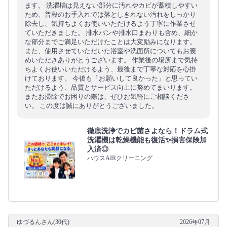
ます。 洗濯槽は見えない部分に汚れやカビが蓄積しやすい
ため、普段のお手入れでは落としきれない汚れをしっかり
除去し、気持ちよくお使いいただけるよう丁寧に作業させ
ていただきました。 排水パンや排水口まわりも含め、細か
な部分までご満足いただけたことは大変励みになります。
また、使用させていただいた浴室や洗面所についてもお褒
めいただきありがとうございます。 作業後の場所まで気持
ちよくお使いいただけるよう、最後まで丁寧な対応を心掛
けております。 今後も「お願いして良かった」と思ってい
ただけるよう、品質とサービス向上に努めてまいります。
またお掃除でお困りの際は、ぜひお気軽にご相談くださ
い。 この度は誠にありがとうございました。
徹底洗浄でカビ菌さよなら！ドラム式
洗濯機は乾燥機能も復活✨損害保険加
入済◎
ハウスAIRクリーニング
ゆづるんさん(30代)
2026年07月