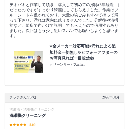
テキパキと作業して頂き、購入して初めての掃除(5年経過…)
だったのですがすっかり綺麗にしてもらえました。作業はブ
ルーシートを敷かれており、大量の埃ごみもすべて持って帰
って下さり、汚れは家内に残りませんでした。分解後や清掃
前など、随所で声かけて説明してもらえたので信用性もあり
ました。次回はもう少し短いスパンでお願いしようと思いま
す。
⭐全メーカー対応可能⭐汚れによる追
加料金一切無し✨ビフォーアフターの
お写真見れば一目瞭然👍
クリーンサービスahiahi
チッチさん(70代)
2026年08月
洗濯槽・洗濯機クリーニング
洗濯機クリーニング
5.00