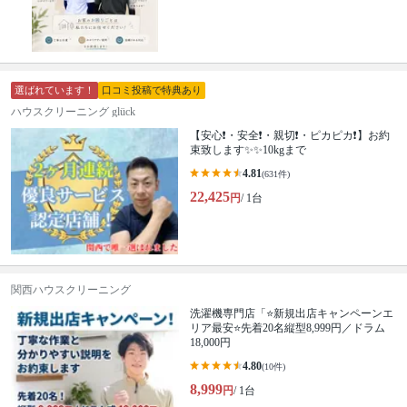
選ばれています！
口コミ投稿で特典あり
ハウスクリーニング glück
【安心❗️・安全❗️・親切❗️・ピカピカ❗️】お約
束致します✨✨10kgまで
4.81
(631件)
22,425
円
/ 1台
関西ハウスクリーニング
洗濯機専門店「⭐新規出店キャンペーンエ
リア最安⭐先着20名縦型8,999円／ドラム
18,000円
4.80
(10件)
8,999
円
/ 1台