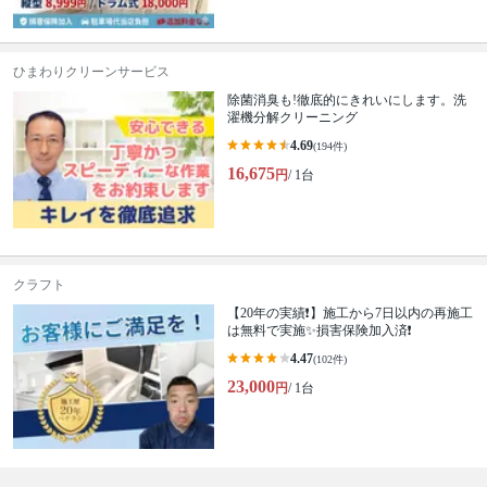
ひまわりクリーンサービス
除菌消臭も!徹底的にきれいにします。洗
濯機分解クリーニング
4.69
(194件)
16,675
円
/ 1台
クラフト
【20年の実績❗️】施工から7日以内の再施工
は無料で実施✨損害保険加入済❗️
4.47
(102件)
23,000
円
/ 1台