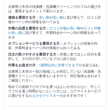
兵庫県三木市の洗濯槽・洗濯機クリーニングのプロの選び方
は、重視するポイントで変わります。
価格を重視する方
：
安い順
や
高い順
に並び替えて、口コミ評
価やページ内の情報を比べてみる
作業の品質を重視する方
：
口コミ評価が高い順
や
口コミ件数
が多い順
に並び替えて、作業料金やページ内の情報を比べて
みる
オプションサービスを重視する方：
オプションの有無や内
容、作業料金をページ内の情報から比べてみる
注文の取りやすさを重視する方：
作業に来てほしい日付を選
択して、その日が空いているプロに絞り込む
作業をお急ぎの方
：
1週間以内に作業できる
プロを絞り込む
兵庫県三木市の一部の地域にしか対応していない洗濯槽・洗
濯機クリーニングの業者もいますので、対応地域も合わせて
ご確認ください。
初めての依頼でどのプロを選べばよいか分からない、忙しく
てプロを選ぶ時間がないという方には、ユアマイスターがプ
ロ選びをする
おまかせマイスター
がおすすめです！