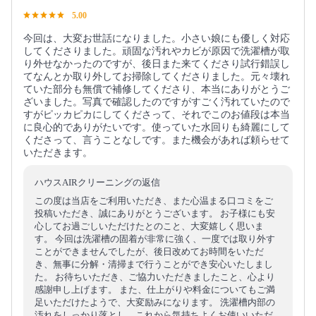
5.00
今回は、大変お世話になりました。小さい娘にも優しく対応
してくださりました。頑固な汚れやカビが原因で洗濯槽が取
り外せなかったのですが、後日また来てくださり試行錯誤し
てなんとか取り外してお掃除してくださりました。元々壊れ
ていた部分も無償で補修してくださり、本当にありがとうご
ざいました。写真で確認したのですがすごく汚れていたので
すがピッカピカにしてくださって、それでこのお値段は本当
に良心的でありがたいです。使っていた水回りも綺麗にして
くださって、言うことなしです。また機会があれば頼らせて
いただきます。
ハウスAIRクリーニングの返信
この度は当店をご利用いただき、また心温まる口コミをご
投稿いただき、誠にありがとうございます。 お子様にも安
心してお過ごしいただけたとのこと、大変嬉しく思いま
す。 今回は洗濯槽の固着が非常に強く、一度では取り外す
ことができませんでしたが、後日改めてお時間をいただ
き、無事に分解・清掃まで行うことができ安心いたしまし
た。 お待ちいただき、ご協力いただきましたこと、心より
感謝申し上げます。 また、仕上がりや料金についてもご満
足いただけたようで、大変励みになります。 洗濯槽内部の
汚れをしっかり落とし、これから気持ちよくお使いいただ