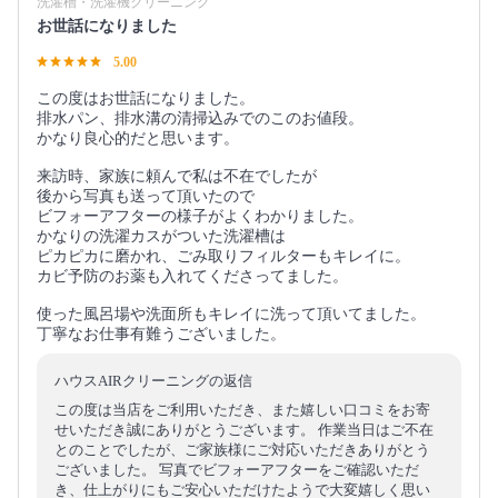
洗濯槽・洗濯機クリーニング
お世話になりました
5.00
この度はお世話になりました。
排水パン、排水溝の清掃込みでのこのお値段。
かなり良心的だと思います。
来訪時、家族に頼んで私は不在でしたが
後から写真も送って頂いたので
ビフォーアフターの様子がよくわかりました。
かなりの洗濯カスがついた洗濯槽は
ピカピカに磨かれ、ごみ取りフィルターもキレイに。
カビ予防のお薬も入れてくださってました。
使った風呂場や洗面所もキレイに洗って頂いてました。
丁寧なお仕事有難うございました。
ハウスAIRクリーニングの返信
この度は当店をご利用いただき、また嬉しい口コミをお寄
せいただき誠にありがとうございます。 作業当日はご不在
とのことでしたが、ご家族様にご対応いただきありがとう
ございました。 写真でビフォーアフターをご確認いただ
き、仕上がりにもご安心いただけたようで大変嬉しく思い