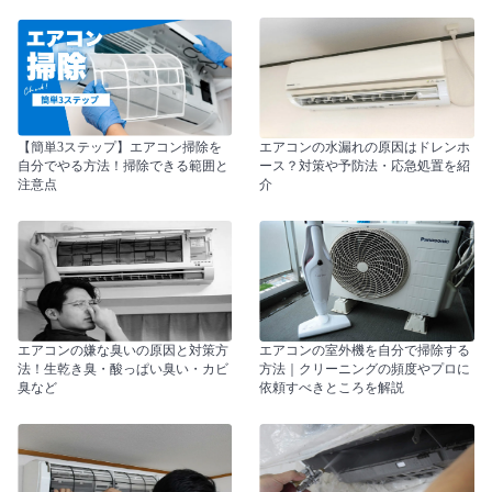
【簡単3ステップ】エアコン掃除を
エアコンの水漏れの原因はドレンホ
自分でやる方法！掃除できる範囲と
ース？対策や予防法・応急処置を紹
注意点
介
エアコンの嫌な臭いの原因と対策方
エアコンの室外機を自分で掃除する
法！生乾き臭・酸っぱい臭い・カビ
方法｜クリーニングの頻度やプロに
臭など
依頼すべきところを解説