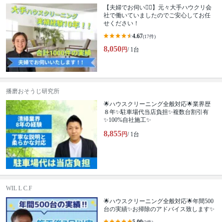
【夫婦でお伺い🙆‍♀️】元々大手ハウクリ会
社で働いていましたのでご安心してお任
せください！
4.67
(17件)
8,050
円
/ 1台
播磨おそうじ研究所
🌟ハウスクリーニング全般対応🌟業界歴
８年✨駐車場代当店負担✨複数台割引有
✨100%自社施工✨
8,855
円
/ 1台
WIL L C.F
🌟ハウスクリーニング全般対応🌟年間500
台の実績✨お掃除のアドバイス致します✨