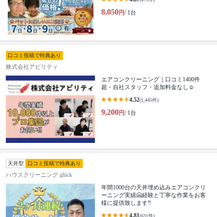
8,050
円
/ 1台
口コミ投稿で特典あり
株式会社アビリティ
エアコンクリーニング｜口コミ1400件
超・自社スタッフ・追加料金なし☺️
4.52
(1,445件)
9,200
円
/ 1台
天井型
口コミ投稿で特典あり
ハウスクリーニング glück
年間1000台の天井埋め込みエアコンクリ
ーニング実績🤗経験と丁寧な作業をお客
様に提供致します‼️
4.81
(631件)