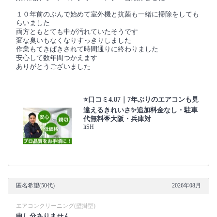
１０年前のぶんで始めて室外機と抗菌も一緒に掃除をしても
らいました
両方ともとても中が汚れていたそうです
変な臭いもなくなりすっきりしました
作業もてきぱきされて時間通りに終わりました
安心して数年間つかえます
ありがとうございました
⭐口コミ4.87｜7年ぶりのエアコンも見
違えるきれいさ✨追加料金なし・駐車
代無料🌟大阪・兵庫対
liSH
匿名希望(50代)
2026年08月
エアコンクリーニング(壁掛型)
申し分ありません