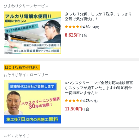
ひまわりクリーンサービス
きっちり分解、しっかり洗浄、すっきり
空気で気分爽快に！
4.69
(194件)
8,625
円
/ 1台
口コミ投稿で特典あり
おそうじ館イエローツリー
⭐ハウスクリーニング全般対応⭐経験豊富
なスタッフが施工いたします👍追加料金
一切御座いません✨
4.73
(27件)
11,500
円
/ 1台
25ピカおそうじ