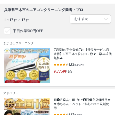
兵庫県三木市のエアコンクリーニング業者・プロ
1～17
17
件 ／
件
平日作業500円OFF
まかせるクリーニング
⭕話題の完全分解⭕✨【優良サービス店
獲得】✨西日本１位口コミ数🎵 駐車場代
無料🚙
4.83
(3,143件)
9,775
円
/ 1台
アドバリー
🟥❼月🈳あり🟥1年で❻回優良店舗獲得🌟
🔶赤ちゃん・ペットに安心のエコ洗剤使
用
4.87
(479件)