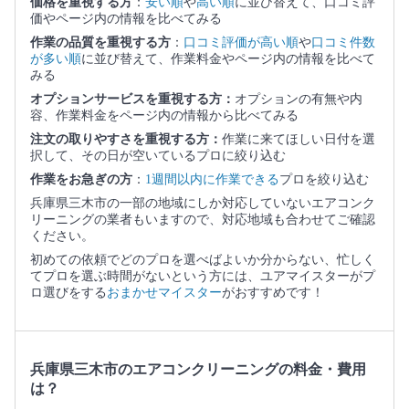
価格を重視する方
：
安い順
や
高い順
に並び替えて、口コミ評
価やページ内の情報を比べてみる
作業の品質を重視する方
：
口コミ評価が高い順
や
口コミ件数
が多い順
に並び替えて、作業料金やページ内の情報を比べて
みる
オプションサービスを重視する方：
オプションの有無や内
容、作業料金をページ内の情報から比べてみる
注文の取りやすさを重視する方：
作業に来てほしい日付を選
択して、その日が空いているプロに絞り込む
作業をお急ぎの方
：
1週間以内に作業できる
プロを絞り込む
兵庫県三木市の一部の地域にしか対応していないエアコンク
リーニングの業者もいますので、対応地域も合わせてご確認
ください。
初めての依頼でどのプロを選べばよいか分からない、忙しく
てプロを選ぶ時間がないという方には、ユアマイスターがプ
ロ選びをする
おまかせマイスター
がおすすめです！
兵庫県三木市のエアコンクリーニングの料金・費用
は？