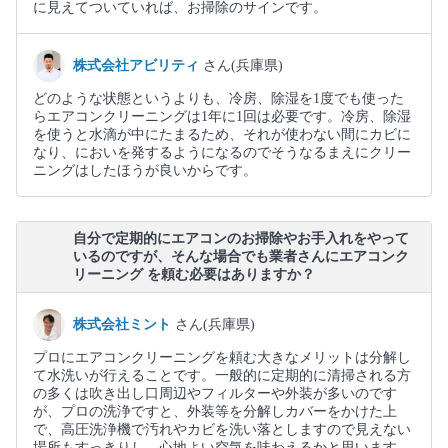
に見えてついていれば、お掃除のサインです。
株式会社アビリティ
さん(兵庫県)
どのような状態というよりも、冷房、除湿を1度でも使った
らエアコンクリーニングは1年に1回は必要です。冷房、除湿
を使うと水滴が中にたまるため、それが使わない間にカビに
なり、においを発するようになるのでそうなるまえにクリー
ニングはしたほうが良いからです。
自分で定期的にエアコンのお掃除やお手入れをやって
いるのですが、そんな場合でも業者さんにエアコンク
リーニング を頼む必要はありますか？
株式会社ミント
さん(兵庫県)
プロにエアコンクリーニングを頼む大きなメリットは分解し
て水洗いが行えることです。一般的に定期的に清掃される方
の多くは吹き出し口周辺やフィルターや外装が多いのです
が、プロの洗浄ですと、外装等を分解しカバーをかけた上
で、高圧洗浄機で汚れやカビを洗い落としますので見えない
場所もすっきりし、心地よい空気を味わえるかと思います。