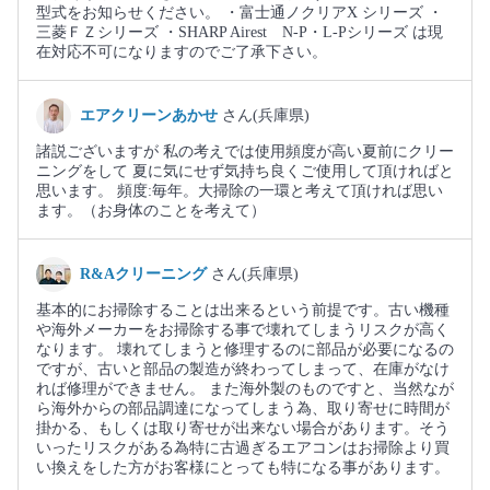
型式をお知らせください。 ・富士通ノクリアX シリーズ ・
三菱ＦＺシリーズ ・SHARP Airest N-P・L-Pシリーズ は現
在対応不可になりますのでご了承下さい。
エアクリーンあかせ
さん(兵庫県)
諸説ございますが 私の考えでは使用頻度が高い夏前にクリー
ニングをして 夏に気にせず気持ち良くご使用して頂ければと
思います。 頻度:毎年。大掃除の一環と考えて頂ければ思い
ます。（お身体のことを考えて）
R&Aクリーニング
さん(兵庫県)
基本的にお掃除することは出来るという前提です。古い機種
や海外メーカーをお掃除する事で壊れてしまうリスクが高く
なります。 壊れてしまうと修理するのに部品が必要になるの
ですが、古いと部品の製造が終わってしまって、在庫がなけ
れば修理ができません。 また海外製のものですと、当然なが
ら海外からの部品調達になってしまう為、取り寄せに時間が
掛かる、もしくは取り寄せが出来ない場合があります。そう
いったリスクがある為特に古過ぎるエアコンはお掃除より買
い換えをした方がお客様にとっても特になる事があります。