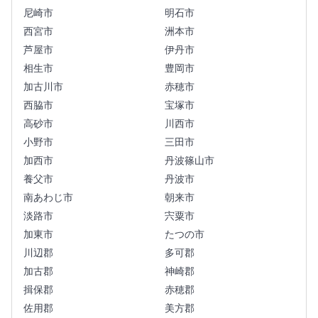
尼崎市
明石市
西宮市
洲本市
芦屋市
伊丹市
相生市
豊岡市
加古川市
赤穂市
西脇市
宝塚市
高砂市
川西市
小野市
三田市
加西市
丹波篠山市
養父市
丹波市
南あわじ市
朝来市
淡路市
宍粟市
加東市
たつの市
川辺郡
多可郡
加古郡
神崎郡
揖保郡
赤穂郡
佐用郡
美方郡