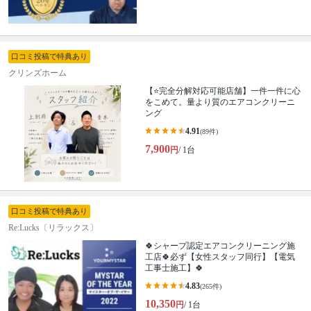
口コミ投稿で特典あり
クリンズホーム
【⭐完全分解対応可能店舗】一件一件に心
をこめて。量より質のエアコンクリーニ
ング
4.91
(89件)
7,900
円
/ 1台
口コミ投稿で特典あり
Re:Lucks〔リラックス〕
🍀シャープ認定エアコンクリーニング施
工店🍀必ず【女性スタッフ同行】【電気
工事士施工】🍀
4.83
(265件)
10,350
円
/ 1台