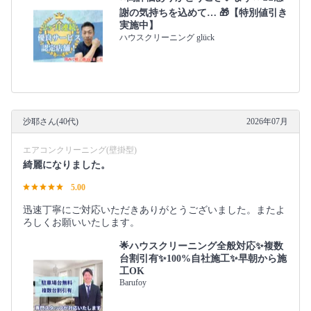
謝の気持ちを込めて… 🎁【特別値引き
実施中】
ハウスクリーニング glück
沙耶さん(40代)
2026年07月
エアコンクリーニング(壁掛型)
綺麗になりました。
5.00
迅速丁寧にご対応いただきありがとうございました。またよ
ろしくお願いいたします。
🌟ハウスクリーニング全般対応✨複数
台割引有✨100%自社施工✨早朝から施
工OK
Barufoy