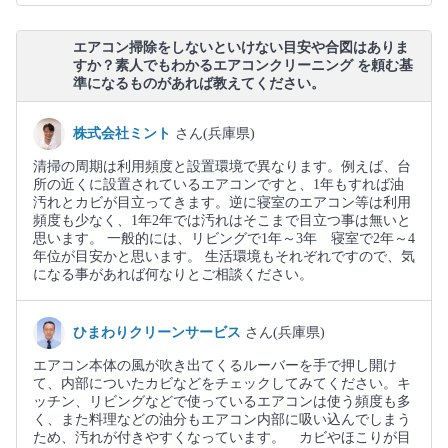
エアコン掃除をしないといけない目安や合図はありま
すか？素人でもわかるエアコンクリーニング を頼む基
準になるものがあれば教えてください。
株式会社ミント
さん(兵庫県)
清掃の周期は利用頻度と設置環境で異なります。例えば、台
所の近くに設置されているエアコンですと、1年もすれば油
汚れとカビが目立ってきます。逆に寝室のエアコン等は利用
頻度も少なく、1年2年では汚れはそこまで目立つ事は無いと
思います。 一般的には、リビングで1年～3年 寝室で2年～4
年位が目安かと思います。 生活環境もそれぞれですので、気
になる事があれば何なりとご相談ください。
ひまわりクリーンサービス
さん(兵庫県)
エアコン本体の風が吹き出てくるルーバーを手で押し開け
て、内部についたカビなどをチェックしてみてください。キ
ッチン、リビングなどで使っているエアコンは使う頻度も多
く、また料理などの油分もエアコン内部に吸い込んでしまう
ため、汚れが付きやすくなっています。 カビやほこりが目