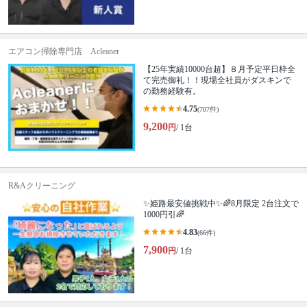
エアコン掃除専門店 Acleaner
【25年実績10000台超】８月予定平日枠全
て完売御礼！！現場全社員がダスキンで
の勤務経験有。
4.75
(707件)
9,200
円
/ 1台
R&Aクリーニング
✨姫路最安値挑戦中✨🌈8月限定 2台注文で
1000円引🌈
4.83
(66件)
7,900
円
/ 1台