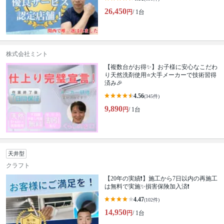
26,450
円
/ 1台
株式会社ミント
【複数台がお得✨】お子様に安心なこだわ
り天然洗剤使用⭐大手メーカーで技術習得
済み🎉
4.56
(345件)
9,890
円
/ 1台
天井型
クラフト
【20年の実績❗️】施工から7日以内の再施工
は無料で実施✨損害保険加入済❗️
4.47
(102件)
14,950
円
/ 1台