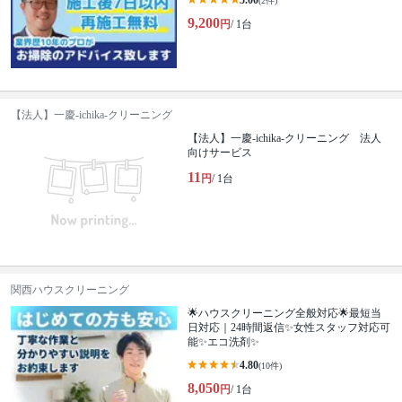
5.00
(2件)
9,200
円
/ 1台
【法人】一慶-ichika-クリーニング
【法人】一慶-ichika-クリーニング 法人
向けサービス
11
円
/ 1台
関西ハウスクリーニング
🌟ハウスクリーニング全般対応🌟最短当
日対応｜24時間返信✨女性スタッフ対応可
能✨エコ洗剤✨
4.80
(10件)
8,050
円
/ 1台