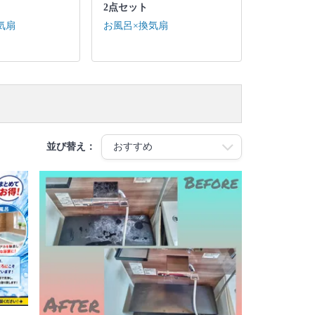
2点セット
気扇
お風呂×換気扇
並び替え：