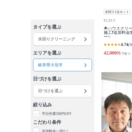
水回り5点セット
FLAT-T
タイプを選ぶ
🌟ハウスクリ
施工❗️追加料金
ー✨
水回りクリーニング
4.74
(5
エリアを選ぶ
42,000
円
/ 1セッ
岐阜県大垣市
日づけを選ぶ
日づけを選ぶ
絞り込み
平日作業500円OFF
こだわり条件
追加料金一切なし