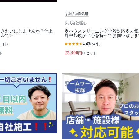
お風呂×換気扇
株式会社暖心
てきれいにしませんか？仕上
🌟ハウスクリーニング全般対応🌟人
オルで✨
昇中👍暖かい心を持ってお伺い致しま
4.63
17件)
(54件)
25,300
ト
円
/ 1セット