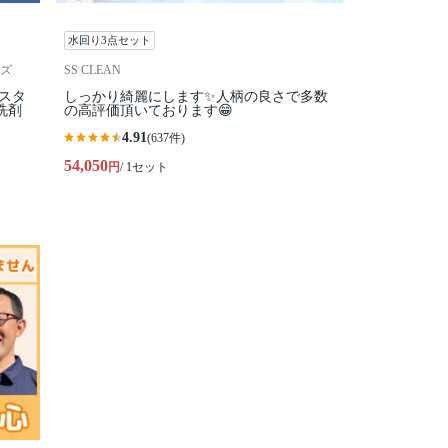
水回り3点セット
ズ
SS CLEAN
性スタ
しっかり綺麗にします✨人柄の良さで多数
洗剤
の高評価頂いております😁
4.91
(637件)
54,050
円
/ 1セット