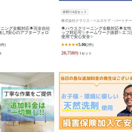
水回り4点セット
株式会社クラリス・ヘルスケア・パートナー
ーニング全般対応🌟完全自社
🌟ハウスクリーニング全般対応🌟女
無し❗️安心のアフターフォロ
ッフ対応可✨チームワーク抜群✨エコ
使用で安心安全✨
5.00
6件)
(2件)
28,750
ト
円
/ 1セット