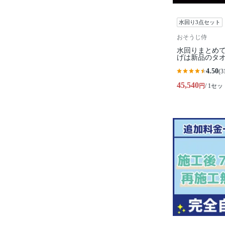
水回り3点セット
おそうじ侍
水回りまとめ
げは新品のタ
4.50
(3
45,540
円
/ 1セッ