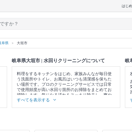
はじ
岐阜県
大垣市
岐阜県大垣市 | 水回りクリーニングについて
岐
料理をするキッチンをはじめ、家族みんなが毎日使
う洗面所やトイレ、お風呂はいつも清潔感を保ちた
い場所です。プロのクリーニングサービスでは日常
で使用頻度が高い水回り箇所のお掃除をまとめてお
掃除します。気になる汚れをスッキリ除去し、爽や
すべてを表示する
かな空間を取り戻しませんか。
▼表示価格に含まれる水回りクリーニングの作業範
囲
5点セット：キッチン / 換気扇 / お風呂 / トイレ / 洗
面所 4点セット：キッチン / 換気扇 / お風呂 / トイレ
3点セット：キッチン / 換気扇 / お風呂 2点セット：