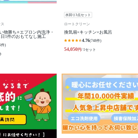
水回り3点セット
ナス
ロートクリーン
早い物勝ち⭐️エプロン内洗浄・
換気扇×キッチン×お風呂
1日1件のおもてなし施工
4.76
(748件)
5件)
54,050
円
/ 1セット
ト