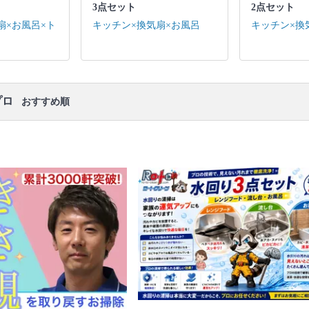
3点セット
2点セット
キッチン / 換気扇 ※それぞれの「共通の作業範囲」
になります。
扇×お風呂×ト
キッチン×換気扇×お風呂
キッチン×換
口コミ
もご参照ください。
※本ページでは一部プロモーションを含む場合があ
ります。
プロ
おすすめ順