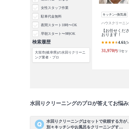
女性スタッフ作業
キッチン×換気扇
駐車代金無料
ハウスクリーニン
夜間スタート18時〜OK
【お任せくださ
早朝スタート〜9時OK
おります！
検索履歴
4.61
(5
31,970
円
/ 1セッ
大垣市(岐阜県)の水回りクリーニ
ング業者・プロ
水回りクリーニングのプロが答えてお悩み
水回りクリーニングはセットで依頼する方が
別々キッチンやお風呂をクリーニングす…