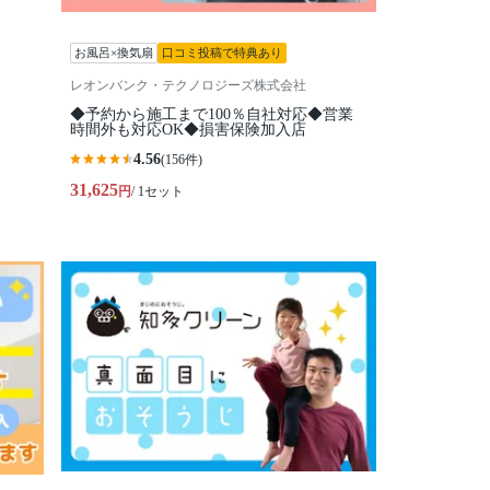
お風呂×換気扇
口コミ投稿で特典あり
レオンバンク・テクノロジーズ株式会社
◆予約から施工まで100％自社対応◆営業
時間外も対応OK◆損害保険加入店
4.56
(156件)
31,625
円
/ 1セット