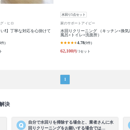
水回り5点セット
グ・ヒロ
家のサポートアイビー
い❗️】丁寧な対応を心掛けて
水回りクリーニング （キッチン×換気
風呂×トイレ×洗面所）
4.78
4件)
(9件)
62,100
ト
円
/ 1セット
1
解決
、
自分で水回りを掃除する場合と、業者さんに水
回りクリーニングをお願いする場合では…