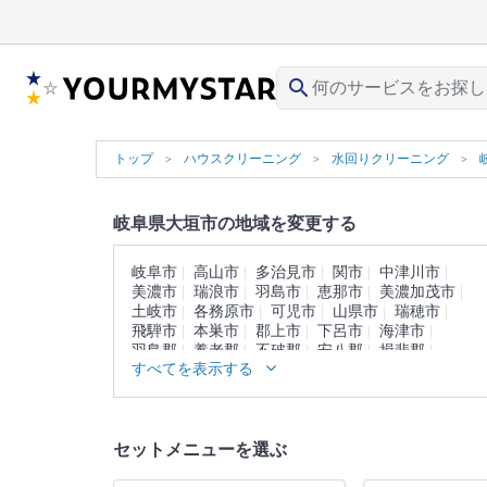
search
トップ
ハウスクリーニング
水回りクリーニング
岐阜県大垣市の地域を変更する
岐阜市
高山市
多治見市
関市
中津川市
美濃市
瑞浪市
羽島市
恵那市
美濃加茂市
土岐市
各務原市
可児市
山県市
瑞穂市
飛騨市
本巣市
郡上市
下呂市
海津市
羽島郡
養老郡
不破郡
安八郡
揖斐郡
すべてを表示する
本巣郡
加茂郡
可児郡
大野郡
セットメニューを選ぶ