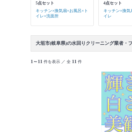
5点セット
4点セット
キッチン×換気扇×お風呂×ト
キッチン×換気
イレ×洗面所
イレ
大垣市(岐阜県)の水回りクリーニング業者・
1～11
11
件を表示 ／ 全
件