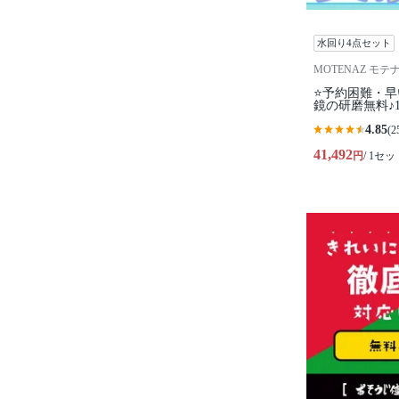
水回り4点セット
MOTENAZ モテ
⭐️予約困難・
鏡の研磨無料♪
4.85
(2
41,492
円
/ 1セッ