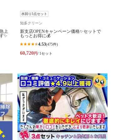
水回り5点セット
知多クリーン
気急上
新支店OPENキャンペーン価格✨セットで
す✨
もっとお得に💰
4.53
(475件)
60,720
円
/ 1セット