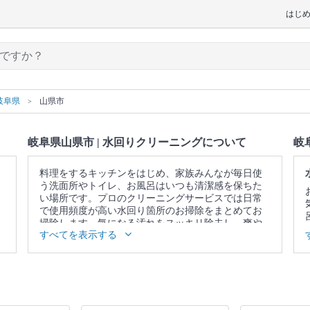
はじ
岐阜県
山県市
岐阜県山県市 | 水回りクリーニングについて
岐
料理をするキッチンをはじめ、家族みんなが毎日使
う洗面所やトイレ、お風呂はいつも清潔感を保ちた
い場所です。プロのクリーニングサービスでは日常
で使用頻度が高い水回り箇所のお掃除をまとめてお
掃除します。気になる汚れをスッキリ除去し、爽や
すべてを表示する
かな空間を取り戻しませんか。
▼表示価格に含まれる水回りクリーニングの作業範
囲
5点セット：キッチン / 換気扇 / お風呂 / トイレ / 洗
面所 4点セット：キッチン / 換気扇 / お風呂 / トイレ
3点セット：キッチン / 換気扇 / お風呂 2点セット：