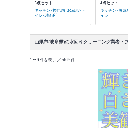
5点セット
4点セット
キッチン×換気扇×お風呂×ト
キッチン×換気
イレ×洗面所
イレ
山県市(岐阜県)の水回りクリーニング業者・
1～9
9
件を表示 ／ 全
件