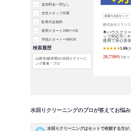
追加料金一切なし
女性スタッフ作業
水回り4点セット
駐車代金無料
株式会社クラリス
夜間スタート18時〜OK
🌟ハウスクリ
ッフ対応可✨
早朝スタート〜9時OK
使用で安心安
検索履歴
5.00
(2
28,750
円
/ 1セッ
山県市(岐阜県)の水回りクリーニ
ング業者・プロ
水回りクリーニングのプロが答えてお悩み
水回りクリーニングはセットで依頼する方が