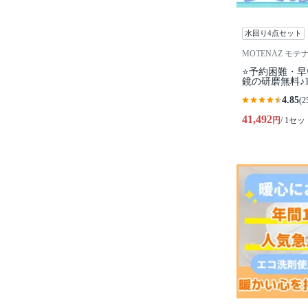
水回り4点セット
MOTENAZ モテ
⭐️予約困難・
鏡の研磨無料♪
4.85
(2
41,492
円
/ 1セッ