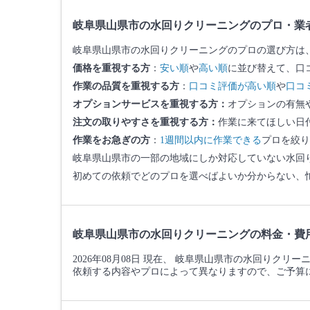
岐阜県山県市の水回りクリーニングのプロ・業
岐阜県山県市の水回りクリーニングのプロの選び方は
価格を重視する方
：
安い順
や
高い順
に並び替えて、口
作業の品質を重視する方
：
口コミ評価が高い順
や
口コ
オプションサービスを重視する方：
オプションの有無
注文の取りやすさを重視する方：
作業に来てほしい日
作業をお急ぎの方
：
1週間以内に作業できる
プロを絞り
岐阜県山県市の一部の地域にしか対応していない水回
初めての依頼でどのプロを選べばよいか分からない、
岐阜県山県市の水回りクリーニングの料金・費
2026年08月08日 現在、 岐阜県山県市の水回りクリ
依頼する内容やプロによって異なりますので、ご予算