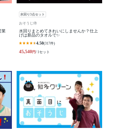
水回り3点セット
おそうじ侍
営業
水回りまとめてきれいにしませんか？仕上
げは新品のタオルで✨
4.50
(317件)
45,540
円
/ 1セット