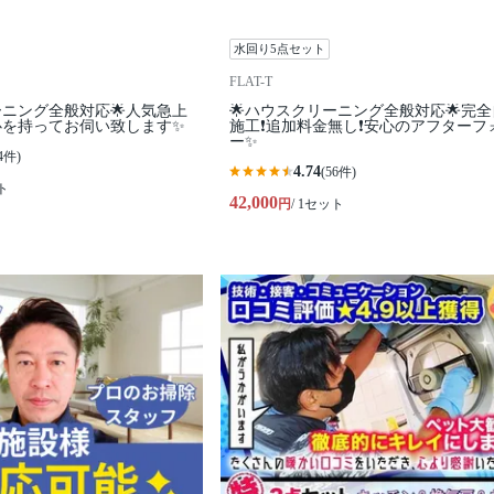
水回り5点セット
FLAT-T
ーニング全般対応🌟人気急上
🌟ハウスクリーニング全般対応🌟完
心を持ってお伺い致します✨
施工❗️追加料金無し❗️安心のアフターフ
ー✨
4件)
4.74
(56件)
ト
42,000
円
/ 1セット