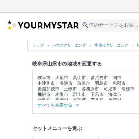
search
トップ
ハウスクリーニング
水回りクリーニング
岐阜県山県市の地域を変更する
岐阜市
大垣市
高山市
多治見市
関市
中津川市
美濃市
瑞浪市
羽島市
恵那市
美濃加茂市
土岐市
各務原市
可児市
瑞穂市
飛騨市
本巣市
郡上市
下呂市
海津市
羽島郡
養老郡
不破郡
安八郡
揖斐郡
すべてを表示する
本巣郡
加茂郡
可児郡
大野郡
セットメニューを選ぶ