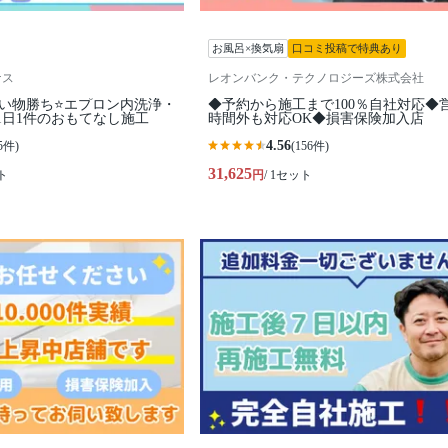
お風呂×換気扇
口コミ投稿で特典あり
ナス
レオンバンク・テクノロジーズ株式会社
早い物勝ち⭐️エプロン内洗浄・
◆予約から施工まで100％自社対応◆
1日1件のおもてなし施工
時間外も対応OK◆損害保険加入店
4.56
5件)
(156件)
31,625
ト
円
/ 1セット