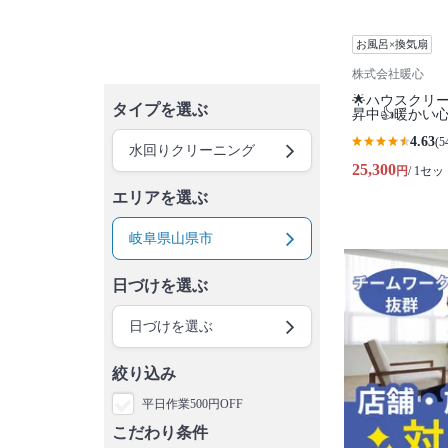
お風呂×換気扇
株式会社暖心
🌟ハウスクリ
タイプを選ぶ
昇中👍暖かい
4.63
(5
水回りクリーニング
25,300
円
/ 1セッ
エリアを選ぶ
岐阜県山県市
日づけを選ぶ
日づけを選ぶ
絞り込み
平日作業500円OFF
こだわり条件