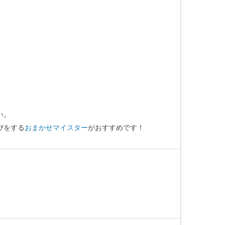
い。
びをする
おまかせマイスター
がおすすめです！