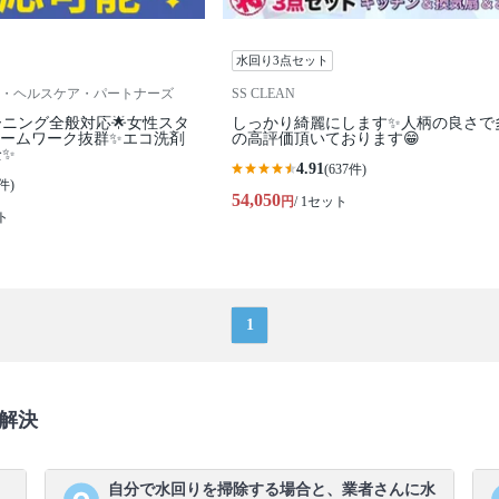
水回り3点セット
・ヘルスケア・パートナーズ
SS CLEAN
ーニング全般対応🌟女性スタ
しっかり綺麗にします✨人柄の良さで
チームワーク抜群✨エコ洗剤
の高評価頂いております😁
全✨
4.91
(637件)
件)
54,050
円
/ 1セット
ト
1
解決
、
自分で水回りを掃除する場合と、業者さんに水