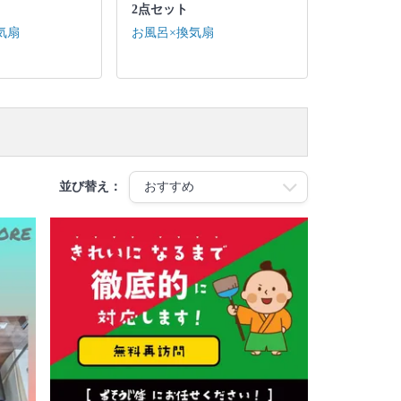
2点セット
気扇
お風呂×換気扇
並び替え：