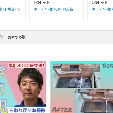
3点セット
2点セット
キッチン / 換気扇 ※それぞれの「共通の作業範囲」
になります。
扇×お風呂×ト
キッチン×換気扇×お風呂
キッチン×換
口コミ
もご参照ください。
※本ページでは一部プロモーションを含む場合があ
ります。
プロ
おすすめ順