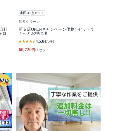
水回り5点セット
知多クリーン
全自社
新支店OPENキャンペーン価格✨セットで
ォロ
もっとお得に💰
4.53
(475件)
60,720
円
/ 1セット