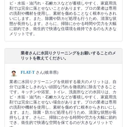
ビ・水垢・油汚れ・石鹸カスなどが蓄積しやすく、家庭用洗
剤では完全に落とせないことがあります。プロの業者は専用
の洗剤や機材を使用し、素材を傷めることなく根本からきれ
いにします。また、除菌や防カビ処理も行うため、清潔な状
態が長持ちします。さらに、掃除にかかる時間や労力を大幅
に節約でき、衛生的で快適な住環境を維持できるのも大きな
メリットです。
業者さんに水回りクリーニングをお願いすることのメ
リットを教えてください。
FLAT-T
さん(岐阜県)
業者に水回りクリーニングを依頼する最大のメリットは、自
分では落としきれない頑固な汚れを徹底的に除去できること
です。キッチンや浴室、トイレ、洗面所などの水回りは、カ
ビ・水垢・油汚れ・石鹸カスなどが蓄積しやすく、家庭用洗
剤では完全に落とせない場合があります。プロの業者は専用
の洗剤や機材を使用し、素材を傷めずに根本からきれいにし
ます。また、除菌・防カビ処理も行うため、清潔な状態が長
持ちします。さらに、掃除にかかる時間や労力を大幅に節約
でき、衛生的で快適な空間を保てるのが大きなメリットで