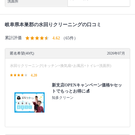
洗面所
岐阜県本巣郡の水回りクリーニングの口コミ
累計評価
4.62
（65件）
匿名希望(40代)
2026年07月
水回りクリーニング(キッチン×換気扇×お風呂×トイレ×洗面所)
4.20
新支店OPENキャンペーン価格✨セッ
トでもっとお得に💰
知多クリーン