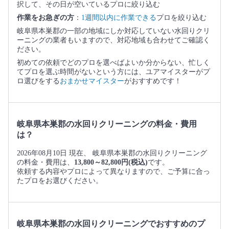
択して、その日が空いているプロに絞り込む
作業をお急ぎの方
：
1週間以内に作業できる
プロを絞り込む
岐阜県本巣郡の一部の地域にしか対応していない水回りクリ
ーニングの業者もいますので、対応地域も合わせてご確認く
ださい。
初めての依頼でどのプロを選べばよいか分からない、忙しく
てプロを選ぶ時間がないという方には、ユアマイスターがプ
ロ選びをする
おまかせマイスター
がおすすめです！
岐阜県本巣郡の水回りクリーニングの料金・費用
は？
2026年08月10日 現在、 岐阜県本巣郡の水回りクリーニング
の料金・費用は、
13,800～82,800円(税込)
です。
依頼する内容やプロによって異なりますので、ご予算に合っ
たプロをお選びください。
岐阜県本巣郡の水回りクリーニングでおすすめのプ