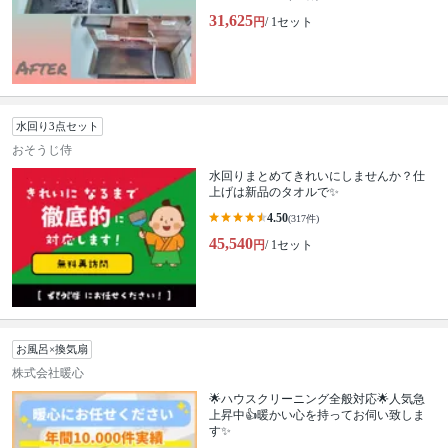
31,625
円
/ 1セット
水回り3点セット
おそうじ侍
水回りまとめてきれいにしませんか？仕
上げは新品のタオルで✨
4.50
(317件)
45,540
円
/ 1セット
お風呂×換気扇
株式会社暖心
🌟ハウスクリーニング全般対応🌟人気急
上昇中👍暖かい心を持ってお伺い致しま
す✨