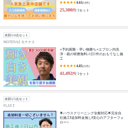
4.63
(54件)
25,300
円
/ 1セット
水回り4点セット
MOTENAZ モテナス
⭐️予約困難・早い物勝ち⭐️エプロン内洗
浄・鏡の研磨無料♪1日1件のおもてなし施
工
4.85
(25件)
41,492
円
/ 1セット
水回り5点セット
FLAT-T
🌟ハウスクリーニング全般対応🌟完全自
社施工❗️追加料金無し❗️安心のアフターフォ
ロー✨