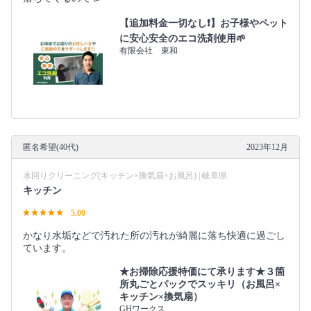
【追加料金一切なし❗️】お子様やペット
に安心安全のエコ洗剤使用🌱
有限会社 東和
匿名希望(40代)
2023年12月
水回りクリーニング(キッチン×換気扇×お風呂) | 岐阜県
キッチン
5.00
かなり水垢などで汚れた所の汚れが綺麗に落ち快適に過ごし
ています。
★お掃除応援特価にて承ります★３箇
所丸ごとパックでスッキリ（お風呂×
キッチン×換気扇）
GHワークス