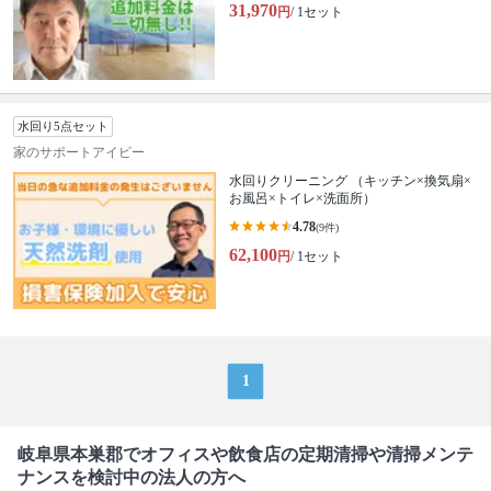
31,970
円
/ 1セット
水回り5点セット
家のサポートアイビー
水回りクリーニング （キッチン×換気扇×
お風呂×トイレ×洗面所）
4.78
(9件)
62,100
円
/ 1セット
1
岐阜県本巣郡でオフィスや飲食店の定期清掃や清掃メンテ
ナンスを検討中の法人の方へ