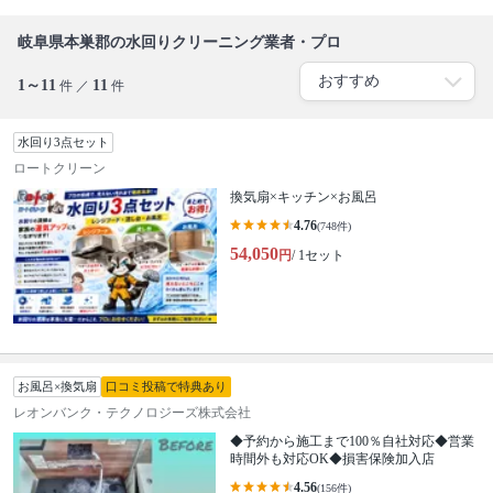
岐阜県本巣郡の水回りクリーニング業者・プロ
1～11
11
件 ／
件
水回り3点セット
ロートクリーン
換気扇×キッチン×お風呂
4.76
(748件)
54,050
円
/ 1セット
お風呂×換気扇
口コミ投稿で特典あり
レオンバンク・テクノロジーズ株式会社
◆予約から施工まで100％自社対応◆営業
時間外も対応OK◆損害保険加入店
4.56
(156件)