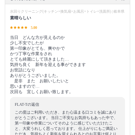
水回りクリーニング(キッチン×換気扇×お風呂×トイレ×洗面所) | 岐阜県
素晴らしい
5.00
当日 どんな方が見えるのか
少し不安でしたが
第一印象がとても、爽やかで
かつ丁寧な作業をされ
とても綺麗にして頂きました…
気持ち良く 新年を迎える事ができます
お世話になり
ありがとうございました。
是非 また お願いしたいと
思いますので…
次回も 宜しくお願い致します。
FLAT-Tの返信
この度はご利用いただき、また心温まる口コミを誠にあり
がとうございます。 当日ご不安なお気持ちもあった中で、
第一印象や作業についてそのように感じていただけたこ
と、大変うれしく思っております。 仕上がりにもご満足い
ただき、気持ちよく新年を迎えられるとのお言葉は何より