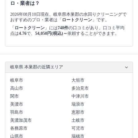
ロ・業者は？
2026年08月10日現在、岐阜県本巣郡の水回りクリーニングで
おすすめのプロ・業者は「
ロートクリーン
」です。
「
ロートクリーン
」には
748件
の口コミがあり、口コミ平均
点は
4.76
で、
54,050円(税込)～
依頼することができます。
岐阜県 本巣郡の近隣エリア
岐阜市
大垣市
高山市
多治見市
関市
中津川市
美濃市
瑞浪市
羽島市
恵那市
美濃加茂市
土岐市
各務原市
可児市
山県市
瑞穂市