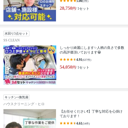
5.00
(2件)
28,750
円
/ 1セット
水回り3点セット
SS CLEAN
しっかり綺麗にします✨人柄の良さで多数
の高評価頂いております😁
4.91
(637件)
54,050
円
/ 1セット
キッチン×換気扇
ハウスクリーニング・ヒロ
【お任せください❗️】丁寧な対応を心掛け
ております！
4.61
(54件)