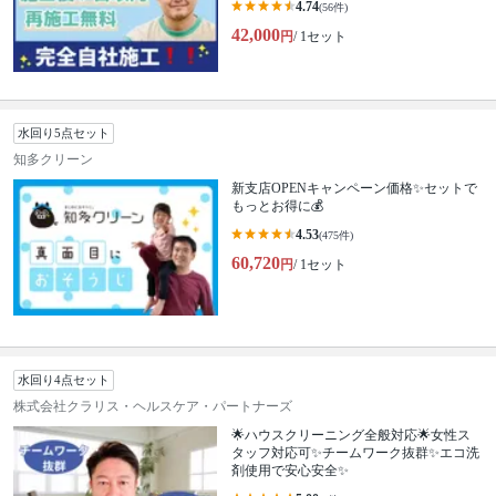
4.74
(56件)
42,000
円
/ 1セット
水回り5点セット
知多クリーン
新支店OPENキャンペーン価格✨セットで
もっとお得に💰
4.53
(475件)
60,720
円
/ 1セット
水回り4点セット
株式会社クラリス・ヘルスケア・パートナーズ
🌟ハウスクリーニング全般対応🌟女性ス
タッフ対応可✨チームワーク抜群✨エコ洗
剤使用で安心安全✨