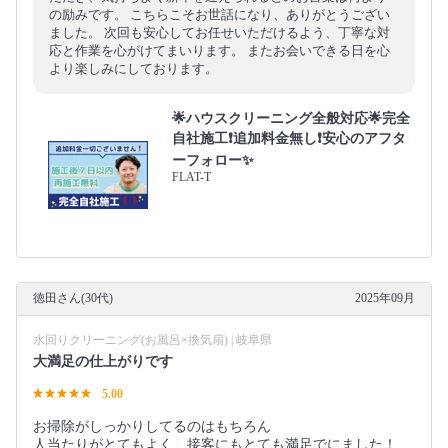
の励みです。 こちらこそお世話になり、ありがとうござい
ました。 次回も安心してお任せいただけるよう、丁寧な対
応と作業を心がけてまいります。 またお会いできる日を心
より楽しみにしております。
🌟ハウスクリーニング全般対応🌟完全
自社施工❗️追加料金無し❗️安心のアフタ
ーフォロー✨
FLAT-T
徳田さん(30代)
2025年09月
水回りクリーニング(お風呂×換気扇) | 岐阜県
大満足の仕上がりです
5.00
お掃除がしっかりしてるのはもちろん
人当たりがとてもよく、接客にもとても満足でにました！