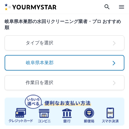
search
menu
岐阜県本巣郡の水回りクリーニング業者・プロ おすすめ
順
タイプを選択
岐阜県本巣郡
作業日を選択