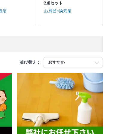
2点セット
気扇
お風呂×換気扇
並び替え：