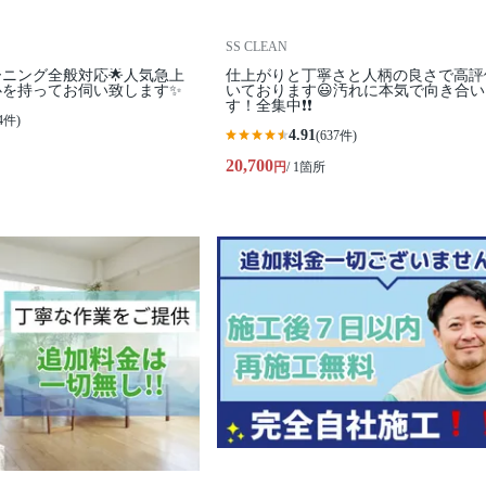
SS CLEAN
ーニング全般対応🌟人気急上
仕上がりと丁寧さと人柄の良さで高評
心を持ってお伺い致します✨
いております😃汚れに本気で向き合い
す！全集中❗️❗️
4件)
4.91
(637件)
20,700
円
/ 1箇所