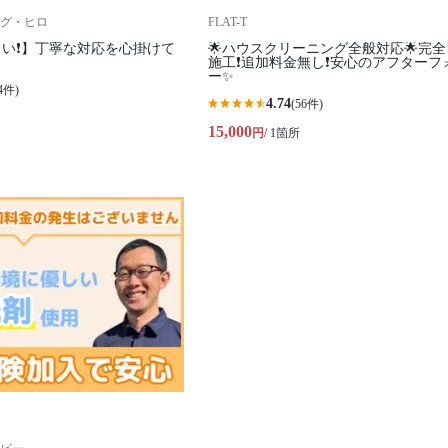
グ・ヒロ
FLAT-T
い❗️】丁寧な対応を心掛けて
🌟ハウスクリーニング全般対応🌟完
施工❗️追加料金無し❗️安心のアフターフ
ー✨
4件)
4.74
(56件)
15,000
円
/ 1箇所