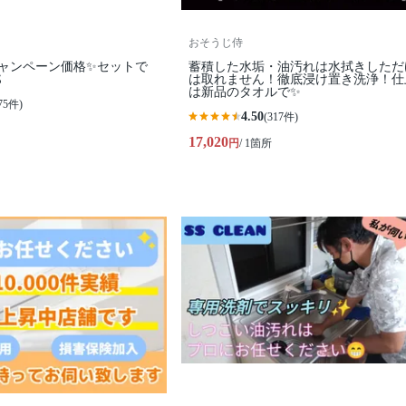
おそうじ侍
キャンペーン価格✨セットで
蓄積した水垢・油汚れは水拭きしただ

は取れません！徹底浸け置き洗浄！仕
は新品のタオルで✨
75件)
4.50
(317件)
17,020
円
/ 1箇所