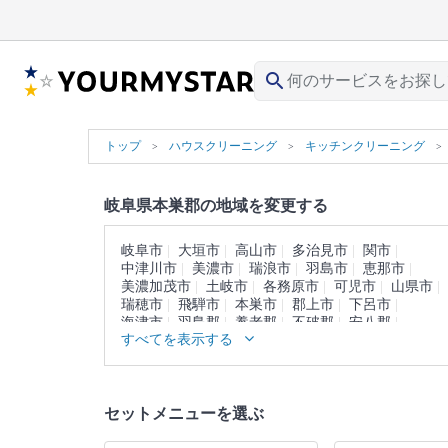
search
トップ
ハウスクリーニング
キッチンクリーニング
岐阜県本巣郡の地域を変更する
岐阜市
大垣市
高山市
多治見市
関市
中津川市
美濃市
瑞浪市
羽島市
恵那市
美濃加茂市
土岐市
各務原市
可児市
山県市
瑞穂市
飛騨市
本巣市
郡上市
下呂市
海津市
羽島郡
養老郡
不破郡
安八郡
すべてを表示する
揖斐郡
加茂郡
可児郡
大野郡
セットメニューを選ぶ