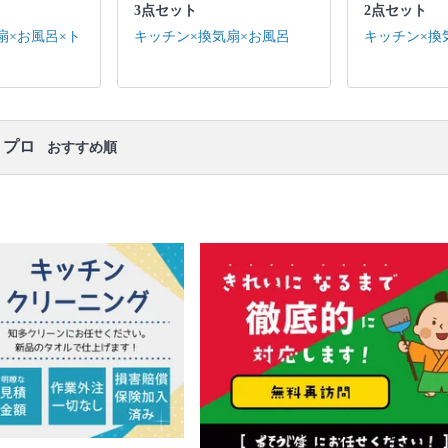
口コミ
もご参照ください。
3点セット
2点セット
※本ページでは一部プロモーションを含む場合があ
扇×お風呂×ト
キッチン×換気扇×お風呂
キッチン×換
ります。
・プロ
おすすめ順