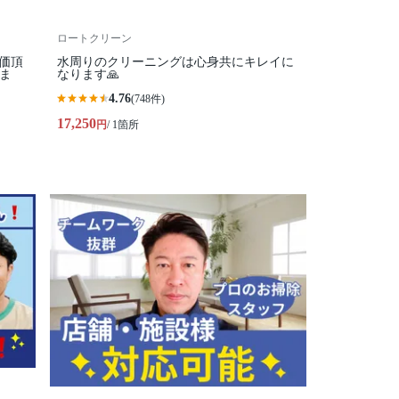
ロートクリーン
価頂
水周りのクリーニングは心身共にキレイに
ま
なります🙏
4.76
(748件)
17,250
円
/ 1箇所