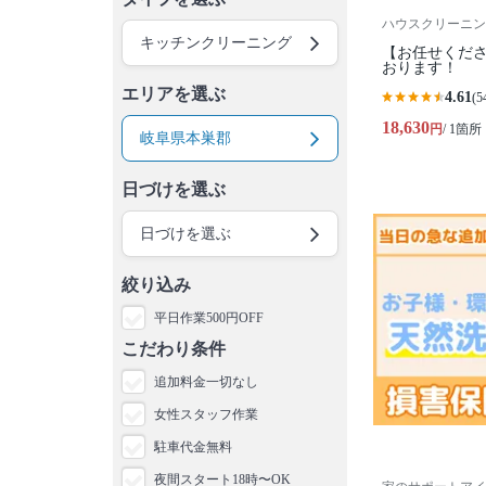
ハウスクリーニン
キッチンクリーニング
【お任せくださ
おります！
エリアを選ぶ
4.61
(5
18,630
円
/ 1箇所
岐阜県本巣郡
日づけを選ぶ
日づけを選ぶ
絞り込み
平日作業500円OFF
こだわり条件
追加料金一切なし
女性スタッフ作業
駐車代金無料
夜間スタート18時〜OK