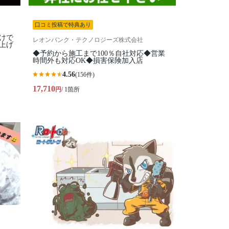
口コミ投稿で特典あり
けで
レオンバンク・テクノロジーズ株式会社
上げ
◆予約から施工まで100％自社対応◆営業
時間外も対応OK◆損害保険加入店
4.56
(156件)
17,710
円
/ 1箇所