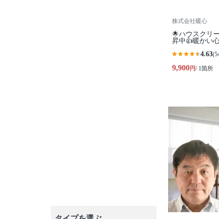
株式会社暖心
🌟ハウスクリ
昇中👍暖かい
4.63
(5
9,900
円
/ 1箇所
タイプを選ぶ