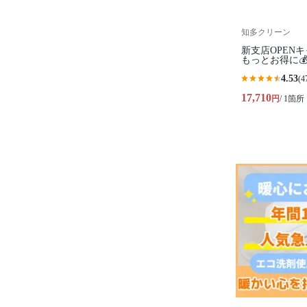
知多クリーン
新支店OPEN
もっとお得に
4.53
(4
17,710
円
/ 1箇所