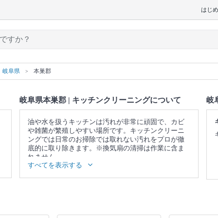
はじ
岐阜県
本巣郡
岐阜県本巣郡 | キッチンクリーニングについて
岐
油や水を扱うキッチンは汚れが非常に頑固で、カビ
や雑菌が繁殖しやすい場所です。キッチンクリーニ
ングでは日常のお掃除では取れない汚れをプロが徹
底的に取り除きます。※換気扇の清掃は作業に含ま
れません。
すべてを表示する
▼表示価格に含まれるキッチンクリーニングの作業
範囲
ガス・IH台 / ガスコンロ / グリル / シンク / 蛇口 / 排
水口 / 調理台 / キッチン照明 / 戸棚表面 / 壁面 / 床 /
作業場所の簡易清掃