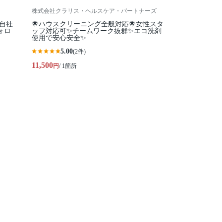
株式会社クラリス・ヘルスケア・パートナーズ
全自社
🌟ハウスクリーニング全般対応🌟女性スタ
ォロ
ッフ対応可✨チームワーク抜群✨エコ洗剤
使用で安心安全✨
5.00
(2件)
11,500
円
/ 1箇所