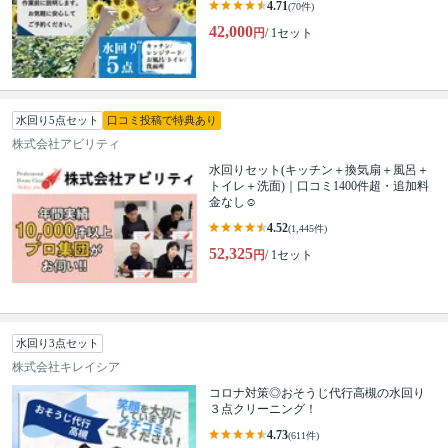
4.71
(70件)
42,000
円
/ 1セット
水回り5点セット
口コミ投稿で特典あり
株式会社アビリティ
水回りセット(キッチン＋換気扇＋風呂＋
トイレ＋洗面)｜口コミ1400件超・追加料
金なし☺️
4.52
(1,445件)
52,325
円
/ 1セット
水回り3点セット
株式会社キレイシア
コロナ対策◎おそうじ代行高槻の水回り
３点クリーニング！
4.73
(611件)