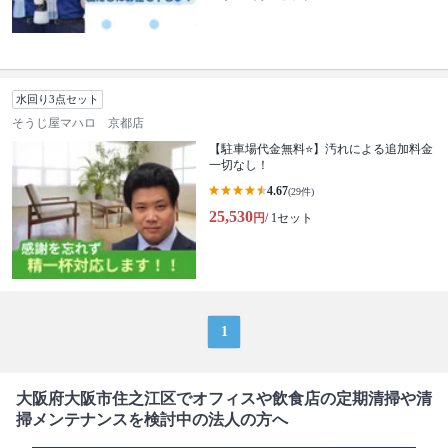
水回り3点セット
そうじ屋マハロ 京都店
【駐車場代金無料⭐️】汚れによる追加料金
一切なし！
4.67
(29件)
25,530
円
/ 1セット
1
大阪府大阪市住之江区でオフィスや飲食店の定期清掃や清
掃メンテナンスを検討中の法人の方へ