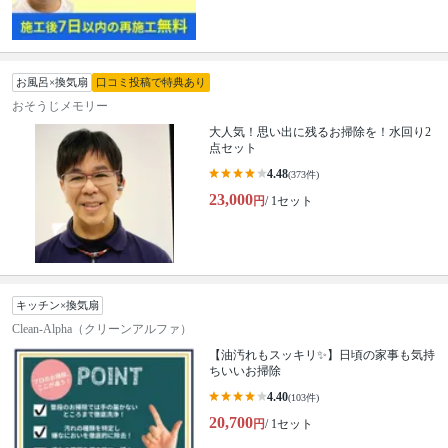
お風呂×換気扇
口コミ投稿で特典あり
おそうじメモリー
大人気！思い出に残るお掃除を！水回り2
点セット
4.48
(373件)
23,000
円
/ 1セット
キッチン×換気扇
Clean-Alpha（クリーンアルファ）
【油汚れもスッキリ✨】日頃の家事も気持
ちいいお掃除
4.40
(103件)
20,700
円
/ 1セット