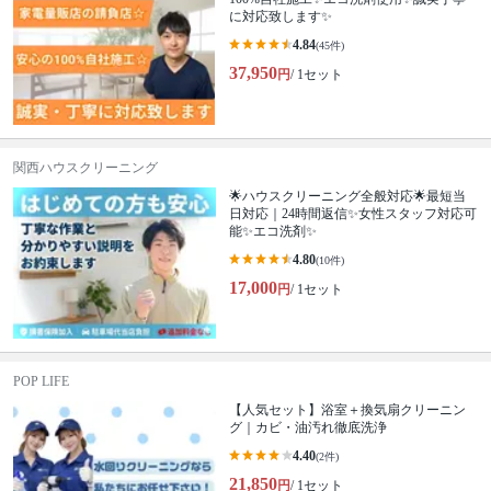
に対応致します✨
4.84
(45件)
37,950
円
/ 1セット
関西ハウスクリーニング
🌟ハウスクリーニング全般対応🌟最短当
日対応｜24時間返信✨女性スタッフ対応可
能✨エコ洗剤✨
4.80
(10件)
17,000
円
/ 1セット
POP LIFE
【人気セット】浴室＋換気扇クリーニン
グ｜カビ・油汚れ徹底洗浄
4.40
(2件)
21,850
円
/ 1セット