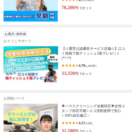
4.77
(196件)
78,200
円
/ 1セット
お風呂×換気扇
おそうじサポート
【☆運営公認優良サービス店舗☆】口コ
ミ投稿で箱ティッシュ5箱プレゼント
(*^^*)
4.79
(1,040件)
33,350
円
/ 1セット
お掃除パーク
🌟ハウスクリーニング全般対応🌟女性ス
タッフ対応可能✨エコ洗剤使用で安心
✨100%自社施工✨
4.57
(13件)
32,200
円
/ 1セット