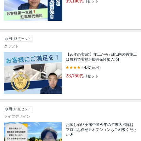
39,100
円
/ 1セット
水回り3点セット
クラフト
【20年の実績❗️】施工から7日以内の再施工
は無料で実施✨損害保険加入済❗️
4.47
(102件)
28,750
円
/ 1セット
水回り5点セット
ライフデザイン
お試し価格実施中🌸今年の年末大掃除は
プロにお任せ✨オプションもご相談くださ
い🌟