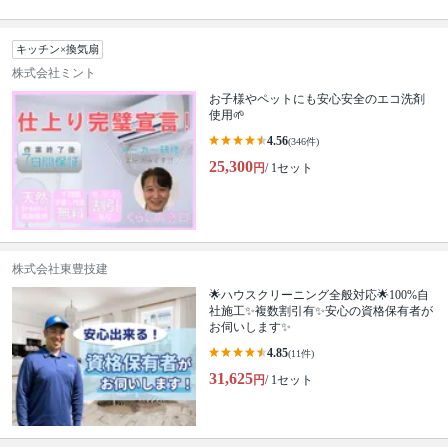
キッチン×換気扇
株式会社ミント
お子様やペットにも安心安全のエコ洗剤
使用🌱
4.56
(346件)
25,300
円
/ 1セット
株式会社東豊技建
🌟ハウスクリーニング全般対応🌟100%自
社施工✨複数割引有✨安心の資格保有者が
お伺いします✨
4.85
(11件)
31,625
円
/ 1セット