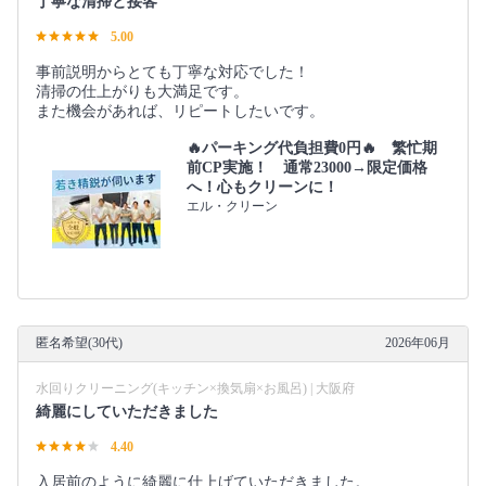
丁寧な清掃と接客
5.00
事前説明からとても丁寧な対応でした！
清掃の仕上がりも大満足です。
また機会があれば、リピートしたいです。
🔥パーキング代負担費0円🔥 繁忙期
前CP実施！ 通常23000→限定価格
へ！心もクリーンに！
エル・クリーン
匿名希望(30代)
2026年06月
水回りクリーニング(キッチン×換気扇×お風呂) | 大阪府
綺麗にしていただきました
4.40
入居前のように綺麗に仕上げていただきました。