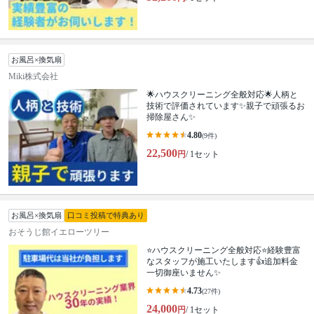
お風呂×換気扇
Miki株式会社
🌟ハウスクリーニング全般対応🌟人柄と
技術で評価されています✨親子で頑張るお
掃除屋さん✨
4.80
(9件)
22,500
円
/ 1セット
お風呂×換気扇
口コミ投稿で特典あり
おそうじ館イエローツリー
⭐ハウスクリーニング全般対応⭐経験豊富
なスタッフが施工いたします👍追加料金
一切御座いません✨
4.73
(27件)
24,000
円
/ 1セット