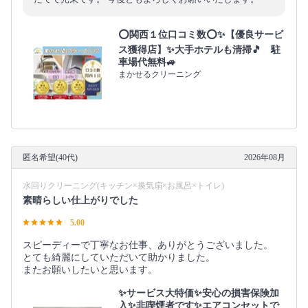
⭕関西１位口コミ数⭕✨【優良サービ
ス獲得店】✨大手ホテルも清掃🎵 駐
車場代無料🚙
まかせるクリーニング
匿名希望(40代)
2026年08月
水回りクリーニング(キッチン×換気扇×お風呂×トイレ)
素晴らしい仕上がりでした
5.00
スピーディーで丁寧なお仕事、ありがとうございました。
とても綺麗にしていただいて助かりました。
またお願いしたいと思います。
✨サービス大特価✨安心の損害保険加
入✨非喫煙者です✨エアコンセットで