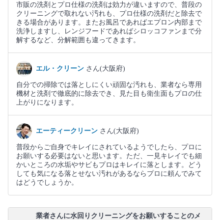
市販の洗剤とプロ仕様の洗剤は効力が違いますので、普段の
クリーニングで取れない汚れも、プロ仕様の洗剤だと除去で
きる場合があります。またお風呂であればエプロン内部まで
洗浄しますし、レンジフードであればシロッコファンまで分
解するなど、分解範囲も違ってきます。
エル・クリーン
さん(大阪府)
自分での掃除では落としにくい頑固な汚れも、業者なら専用
機材と洗剤で徹底的に除去でき、見た目も衛生面もプロの仕
上がりになります。
エーティークリーン
さん(大阪府)
普段からご自身でキレイにされているようでしたら、プロに
お願いする必要はないと思います。ただ、一見キレイでも細
かいところの水垢やサビもプロはキレイに落とします。どう
しても気になる落とせない汚れがあるならプロに頼んでみて
はどうでしょうか。
業者さんに水回りクリーニングをお願いすることのメ