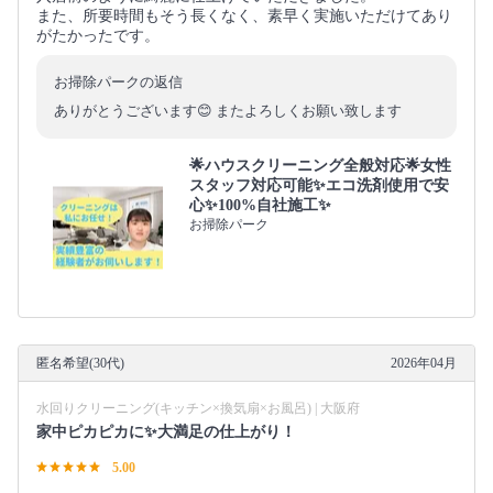
また、所要時間もそう長くなく、素早く実施いただけてあり
がたかったです。
お掃除パークの返信
ありがとうございます😊 またよろしくお願い致します
🌟ハウスクリーニング全般対応🌟女性
スタッフ対応可能✨エコ洗剤使用で安
心✨100%自社施工✨
お掃除パーク
匿名希望(30代)
2026年04月
水回りクリーニング(キッチン×換気扇×お風呂) | 大阪府
家中ピカピカに✨大満足の仕上がり！
5.00