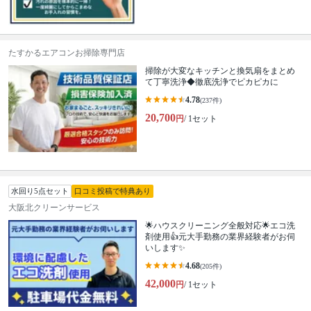
たすかるエアコンお掃除専門店
掃除が大変なキッチンと換気扇をまとめ
て丁寧洗浄◆徹底洗浄でピカピカに
4.78
(237件)
20,700
円
/ 1セット
水回り5点セット
口コミ投稿で特典あり
大阪北クリーンサービス
🌟ハウスクリーニング全般対応🌟エコ洗
剤使用👍元大手勤務の業界経験者がお伺
いします✨
4.68
(205件)
42,000
円
/ 1セット