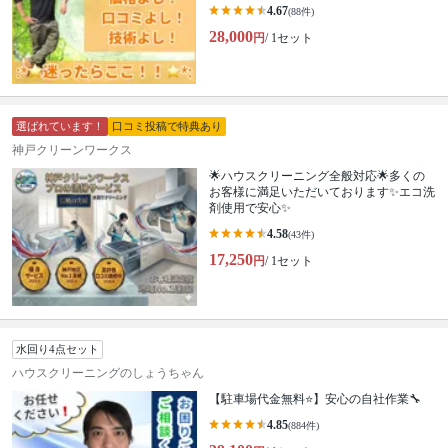
4.67
(88件)
28,000
円
/ 1セット
選ばれています！
口コミ投稿で特典あり
神戸クリーンワークス
🌟ハウスクリーニング全般対応🌟多くの
お客様に満足いただいております✨エコ洗
剤使用で安心✨
4.58
(43件)
17,250
円
/ 1セット
水回り4点セット
ハウスクリーニングのしょうちゃん
【駐車場代金無料⭐️】安心の自社作業🔧
4.85
(884件)