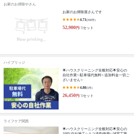
お家のお掃除やさん
お家のお掃除屋さんです
4.73
(268件)
52,900
円
/ 1セット
ハイブリッジ
🌟ハウスクリーニング全般対応🌟安心の
自社作業✨️駐車場代無料✨️追加料金一切ご
ざいません✨
4.80
(5件)
26,450
円
/ 1セット
ライフケア関西
🌟ハウスクリーニング全般対応🌟安心の
100%自社施工✨エコ洗剤使用✨誠実丁寧