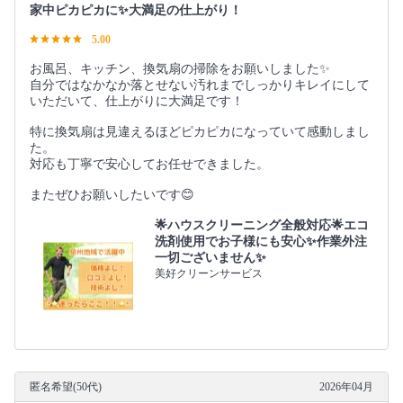
家中ピカピカに✨大満足の仕上がり！
5.00
お風呂、キッチン、換気扇の掃除をお願いしました✨
自分ではなかなか落とせない汚れまでしっかりキレイにして
いただいて、仕上がりに大満足です！
特に換気扇は見違えるほどピカピカになっていて感動しまし
た。
対応も丁寧で安心してお任せできました。
またぜひお願いしたいです😊
🌟ハウスクリーニング全般対応🌟エコ
洗剤使用でお子様にも安心✨作業外注
一切ございません✨
美好クリーンサービス
匿名希望(50代)
2026年04月