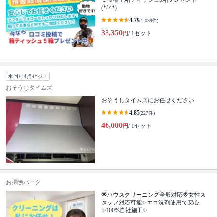
ミ投稿で箱ティッシュ5箱プレゼント
(*^^*)
4.79
(1,039件)
33,350
円
/ 1セット
水回り4点セット
おそうじタイムズ
おそうじタイムズにお任せください
4.85
(227件)
46,000
円
/ 1セット
お掃除パーク
🌟ハウスクリーニング全般対応🌟女性ス
タッフ対応可能✨エコ洗剤使用で安心
✨100%自社施工✨