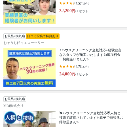
4.57
(13件)
32,200
円
/ 1セット
お風呂×換気扇
口コミ投稿で特典あり
おそうじ館イエローツリー
⭐ハウスクリーニング全般対応⭐経験豊富
なスタッフが施工いたします👍追加料金
一切御座いません✨
4.73
(27件)
24,000
円
/ 1セット
お風呂×換気扇
Miki株式会社
🌟ハウスクリーニング全般対応🌟人柄と
技術で評価されています✨親子で頑張るお
掃除屋さん✨