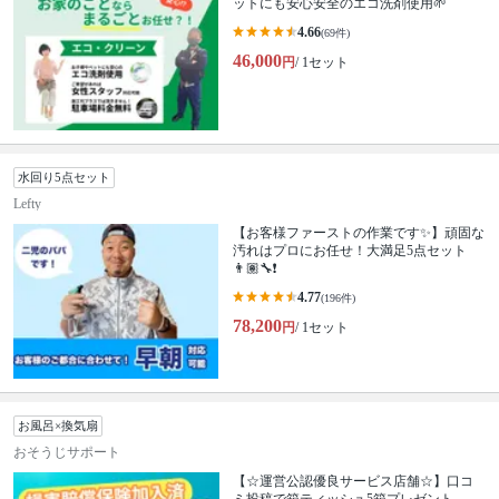
ットにも安心安全のエコ洗剤使用🌱
4.66
(69件)
46,000
円
/ 1セット
水回り5点セット
Lefty
【お客様ファーストの作業です✨】頑固な
汚れはプロにお任せ！大満足5点セット
👨🏽‍🔧❗️
4.77
(196件)
78,200
円
/ 1セット
お風呂×換気扇
おそうじサポート
【☆運営公認優良サービス店舗☆】口コ