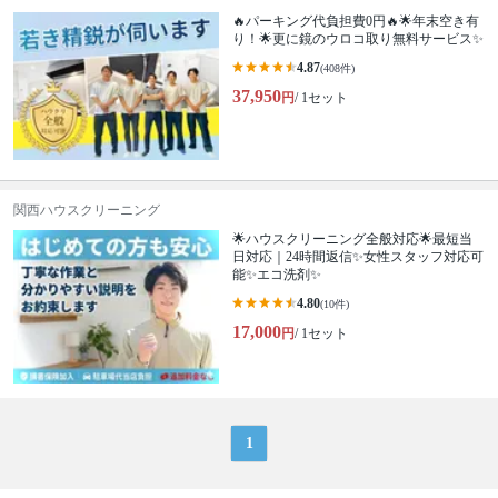
🔥パーキング代負担費0円🔥🌟年末空き有
り！🌟更に鏡のウロコ取り無料サービス✨
4.87
(408件)
37,950
円
/ 1セット
関西ハウスクリーニング
🌟ハウスクリーニング全般対応🌟最短当
日対応｜24時間返信✨女性スタッフ対応可
能✨エコ洗剤✨
4.80
(10件)
17,000
円
/ 1セット
1