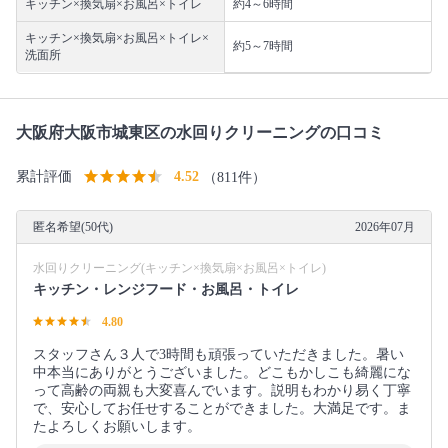
キッチン×換気扇×お風呂×トイレ
約4～6時間
キッチン×換気扇×お風呂×トイレ×
約5～7時間
洗面所
大阪府大阪市城東区の水回りクリーニングの口コミ
累計評価
4.52
（811件）
匿名希望(50代)
2026年07月
水回りクリーニング(キッチン×換気扇×お風呂×トイレ)
キッチン・レンジフード・お風呂・トイレ
4.80
スタッフさん３人で3時間も頑張っていただきました。暑い
中本当にありがとうございました。どこもかしこも綺麗にな
って高齢の両親も大変喜んでいます。説明もわかり易く丁寧
で、安心してお任せすることができました。大満足です。ま
たよろしくお願いします。