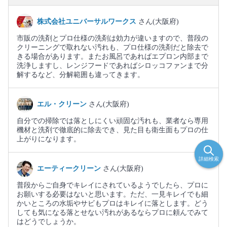
株式会社ユニバーサルワークス
さん(大阪府)
市販の洗剤とプロ仕様の洗剤は効力が違いますので、普段の
クリーニングで取れない汚れも、プロ仕様の洗剤だと除去で
きる場合があります。またお風呂であればエプロン内部まで
洗浄しますし、レンジフードであればシロッコファンまで分
解するなど、分解範囲も違ってきます。
エル・クリーン
さん(大阪府)
自分での掃除では落としにくい頑固な汚れも、業者なら専用
機材と洗剤で徹底的に除去でき、見た目も衛生面もプロの仕
上がりになります。
詳細検索
エーティークリーン
さん(大阪府)
普段からご自身でキレイにされているようでしたら、プロに
お願いする必要はないと思います。ただ、一見キレイでも細
かいところの水垢やサビもプロはキレイに落とします。どう
しても気になる落とせない汚れがあるならプロに頼んでみて
はどうでしょうか。