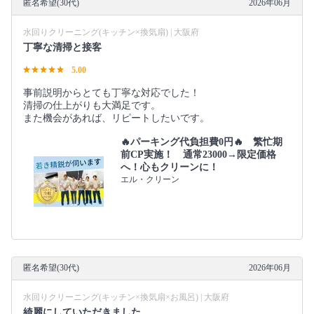
匿名希望(30代)
2026年06月
水回りクリーニング(キッチン×換気扇) | 大阪府
丁寧な清掃と接客
5.00
事前説明からとても丁寧な対応でした！
清掃の仕上がりも大満足です。
また機会があれば、リピートしたいです。
🔥パーキング代負担費0円🔥 繁忙期
前CP実施！ 通常23000→限定価格
へ！心もクリーンに！
エル・クリーン
匿名希望(30代)
2026年06月
水回りクリーニング(キッチン×換気扇×お風呂) | 大阪府
綺麗にしていただきました