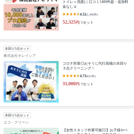
トイレ＋洗面)｜口コミ1400件超・追加料
金なし☺️
4.52
(1,445件)
52,325
円
/ 1セット
水回り3点セット
株式会社キレイシア
コロナ対策◎おそうじ代行高槻の水回り
３点クリーニング！
4.73
(611件)
31,000
円
/ 1セット
水回り5点セット
エコ・クリーン
【女性スタッフ作業可能🙆‍♀️】お子様やペ