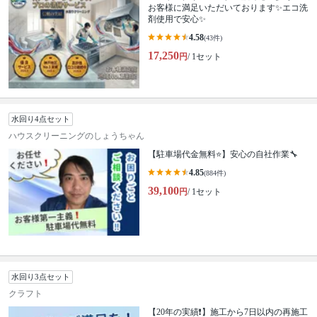
お客様に満足いただいております✨エコ洗
剤使用で安心✨
4.58
(43件)
17,250
円
/ 1セット
水回り4点セット
ハウスクリーニングのしょうちゃん
【駐車場代金無料⭐️】安心の自社作業🔧
4.85
(884件)
39,100
円
/ 1セット
水回り3点セット
クラフト
【20年の実績❗️】施工から7日以内の再施工