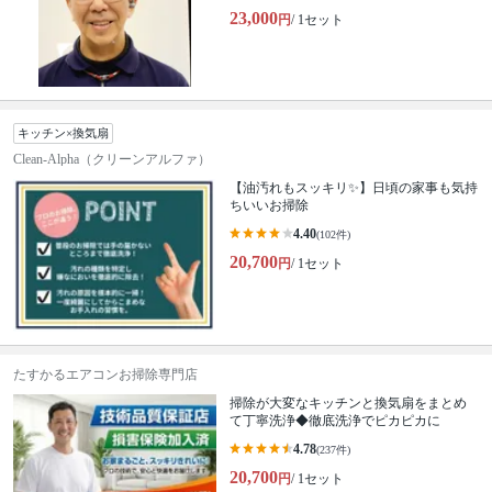
23,000
円
/ 1セット
キッチン×換気扇
Clean-Alpha（クリーンアルファ）
【油汚れもスッキリ✨】日頃の家事も気持
ちいいお掃除
4.40
(102件)
20,700
円
/ 1セット
たすかるエアコンお掃除専門店
掃除が大変なキッチンと換気扇をまとめ
て丁寧洗浄◆徹底洗浄でピカピカに
4.78
(237件)
20,700
円
/ 1セット