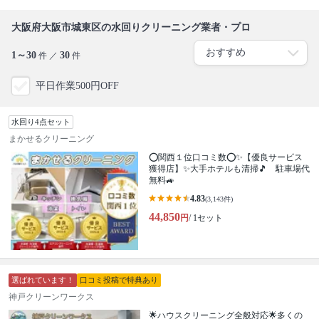
大阪府大阪市城東区の水回りクリーニング業者・プロ
1～30
30
件 ／
件
平日作業500円OFF
水回り4点セット
まかせるクリーニング
⭕関西１位口コミ数⭕✨【優良サービス
獲得店】✨大手ホテルも清掃🎵 駐車場代
無料🚙
4.83
(3,143件)
44,850
円
/ 1セット
選ばれています！
口コミ投稿で特典あり
神戸クリーンワークス
🌟ハウスクリーニング全般対応🌟多くの