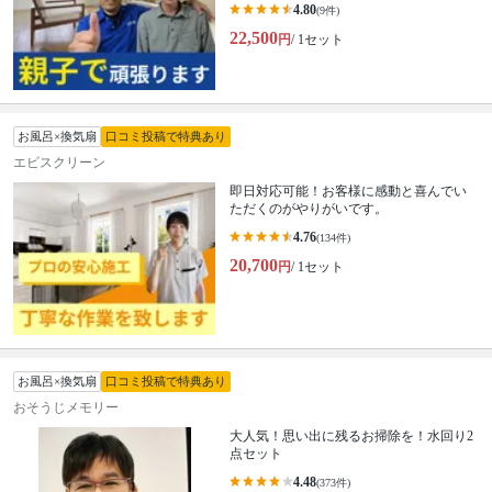
4.80
(9件)
22,500
円
/ 1セット
お風呂×換気扇
口コミ投稿で特典あり
エビスクリーン
即日対応可能！お客様に感動と喜んでい
ただくのがやりがいです。
4.76
(134件)
20,700
円
/ 1セット
お風呂×換気扇
口コミ投稿で特典あり
おそうじメモリー
大人気！思い出に残るお掃除を！水回り2
点セット
4.48
(373件)