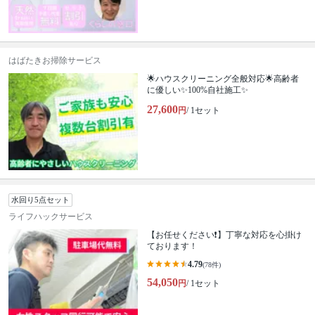
はばたきお掃除サービス
🌟ハウスクリーニング全般対応🌟高齢者
に優しい✨100%自社施工✨
27,600
円
/ 1セット
水回り5点セット
ライフハックサービス
【お任せください❗️】丁寧な対応を心掛け
ております！
4.79
(78件)
54,050
円
/ 1セット