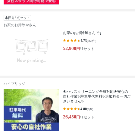
水回り5点セット
お家のお掃除やさん
お家のお掃除屋さんです
4.73
(268件)
52,900
円
/ 1セット
ハイブリッジ
🌟ハウスクリーニング全般対応🌟安心の
自社作業✨️駐車場代無料✨️追加料金一切ご
ざいません✨
4.80
(5件)
26,450
円
/ 1セット