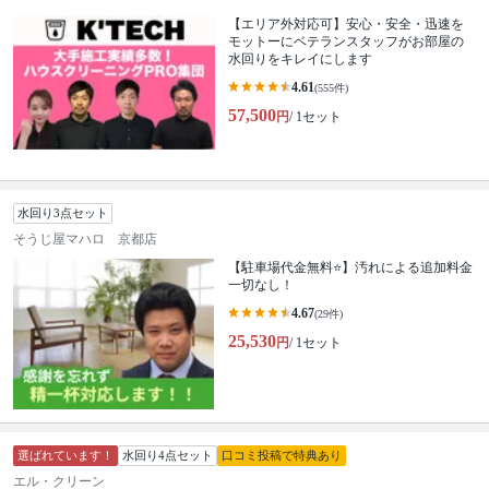
【エリア外対応可】安心・安全・迅速を
モットーにベテランスタッフがお部屋の
水回りをキレイにします
4.61
(555件)
57,500
円
/ 1セット
水回り3点セット
そうじ屋マハロ 京都店
【駐車場代金無料⭐️】汚れによる追加料金
一切なし！
4.67
(29件)
25,530
円
/ 1セット
選ばれています！
水回り4点セット
口コミ投稿で特典あり
エル・クリーン