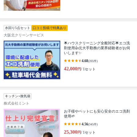
水回り5点セット
口コミ投稿で特典あり
大阪北クリーンサービス
🌟ハウスクリーニング全般対応🌟エコ洗
剤使用👍元大手勤務の業界経験者がお伺
いします✨
4.68
(205件)
42,000
円
/ 1セット
キッチン×換気扇
株式会社ミント
お子様やペットにも安心安全のエコ洗剤
使用🌱
4.56
(345件)
25,300
円
/ 1セット