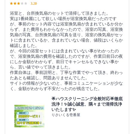
3.20
浴室と、台所換気扇のセットで清掃して頂きました。
実は1番綺麗にして欲しい場所が浴室換気扇だったのです
が、事前のセット内容では浴室換気扇が含まれているか分か
らず、また費用もわからなかったので、浴室の写真、浴室換
気扇の写真、台所換気扇の写真を送り、浴室の換気扇がセッ
トに含まれているか、含まれていない場合、値段はいくらか
確認しました。
が、今回の浴室セットには含まれていない事がわかったの
で、浴室換気扇の費用を確認したのですが、作業日前日の夜
にしか金額がわからず、前日でキャンセルもできない事か
ら、言い値でやって頂きました。
作業自体は、事前説明と、丁寧な作業でやって頂き、終わっ
たあとも確認し、問題ありませんでした。
サイトの情報が少ないのと、事前コミュニケーションが少な
く、金額がわからず不安だったのが残念でした。
🌟ハウスクリーニング全般対応🌟徹底
洗浄！✨誠心誠意、隅々まで清掃洗浄
いたします✨
りさいくる壱番屋