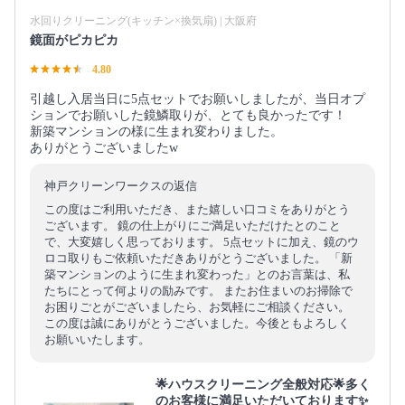
水回りクリーニング(キッチン×換気扇) | 大阪府
鏡面がピカピカ
4.80
引越し入居当日に5点セットでお願いしましたが、当日オプ
ションでお願いした鏡鱗取りが、とても良かったです！
新築マンションの様に生まれ変わりました。
ありがとうございましたw
神戸クリーンワークスの返信
この度はご利用いただき、また嬉しい口コミをありがとう
ございます。 鏡の仕上がりにご満足いただけたとのこと
で、大変嬉しく思っております。 5点セットに加え、鏡のウ
ロコ取りもご依頼いただきありがとうございました。 「新
築マンションのように生まれ変わった」とのお言葉は、私
たちにとって何よりの励みです。 またお住まいのお掃除で
お困りごとがございましたら、お気軽にご相談ください。
この度は誠にありがとうございました。今後ともよろしく
お願いいたします。
🌟ハウスクリーニング全般対応🌟多く
のお客様に満足いただいております✨