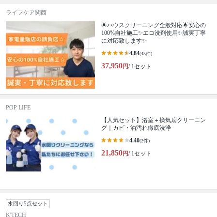
ライフケア関西
🌟ハウスクリーニング全般対応🌟安心の
100%自社施工✨エコ洗剤使用✨誠実丁寧
に対応致します✨
4.84
(45件)
37,950
円
/ 1セット
POP LIFE
【人気セット】浴室＋換気扇クリーニン
グ｜カビ・油汚れ徹底洗浄
4.40
(2件)
21,850
円
/ 1セット
水回り5点セット
K'TECH