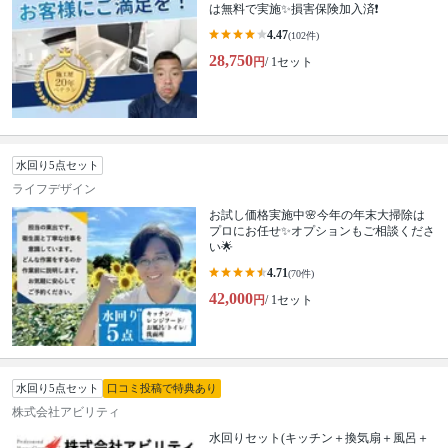
は無料で実施✨損害保険加入済❗️
4.47
(102件)
28,750
円
/ 1セット
水回り5点セット
ライフデザイン
お試し価格実施中🌸今年の年末大掃除は
プロにお任せ✨オプションもご相談くださ
い🌟
4.71
(70件)
42,000
円
/ 1セット
水回り5点セット
口コミ投稿で特典あり
株式会社アビリティ
水回りセット(キッチン＋換気扇＋風呂＋