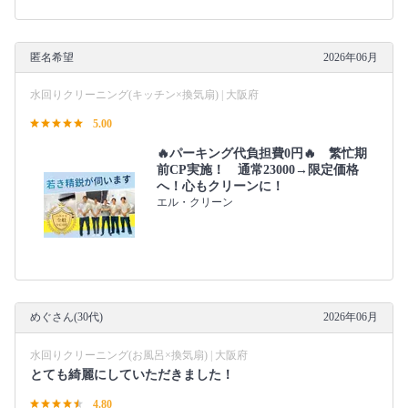
匿名希望
2026年06月
水回りクリーニング(キッチン×換気扇) | 大阪府
5.00
🔥パーキング代負担費0円🔥 繁忙期
前CP実施！ 通常23000→限定価格
へ！心もクリーンに！
エル・クリーン
めぐさん(30代)
2026年06月
水回りクリーニング(お風呂×換気扇) | 大阪府
とても綺麗にしていただきました！
4.80