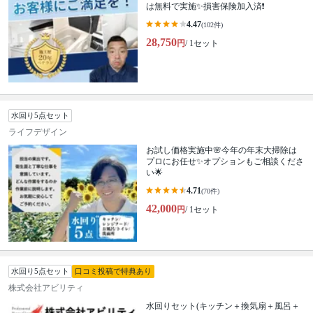
は無料で実施✨損害保険加入済❗️
4.47
(102件)
28,750
円
/ 1セット
水回り5点セット
ライフデザイン
お試し価格実施中🌸今年の年末大掃除は
プロにお任せ✨オプションもご相談くださ
い🌟
4.71
(70件)
42,000
円
/ 1セット
水回り5点セット
口コミ投稿で特典あり
株式会社アビリティ
水回りセット(キッチン＋換気扇＋風呂＋