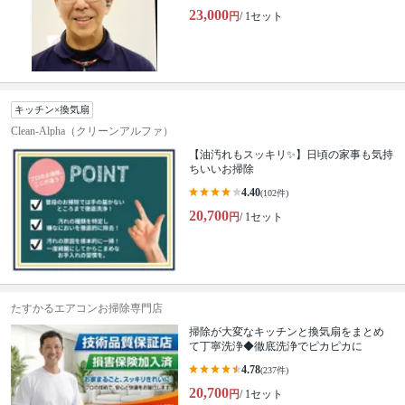
23,000
円
/ 1セット
キッチン×換気扇
Clean-Alpha（クリーンアルファ）
【油汚れもスッキリ✨】日頃の家事も気持
ちいいお掃除
4.40
(102件)
20,700
円
/ 1セット
たすかるエアコンお掃除専門店
掃除が大変なキッチンと換気扇をまとめ
て丁寧洗浄◆徹底洗浄でピカピカに
4.78
(237件)
20,700
円
/ 1セット