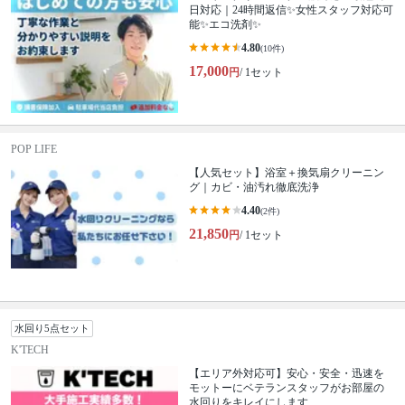
日対応｜24時間返信✨女性スタッフ対応可
能✨エコ洗剤✨
4.80
(10件)
17,000
円
/ 1セット
POP LIFE
【人気セット】浴室＋換気扇クリーニン
グ｜カビ・油汚れ徹底洗浄
4.40
(2件)
21,850
円
/ 1セット
水回り5点セット
K'TECH
【エリア外対応可】安心・安全・迅速を
モットーにベテランスタッフがお部屋の
水回りをキレイにします