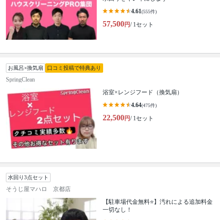
4.61
(555件)
57,500
円
/ 1セット
お風呂×換気扇
口コミ投稿で特典あり
SpringClean
浴室×レンジフード（換気扇）
4.64
(475件)
22,500
円
/ 1セット
水回り3点セット
そうじ屋マハロ 京都店
【駐車場代金無料⭐️】汚れによる追加料金
一切なし！