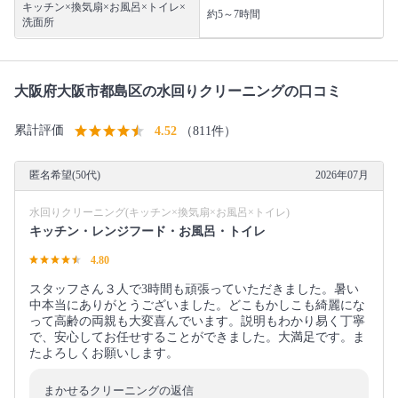
キッチン×換気扇×お風呂×トイレ×
約5～7時間
洗面所
大阪府大阪市都島区の水回りクリーニングの口コミ
累計評価
4.52
（811件）
匿名希望(50代)
2026年07月
水回りクリーニング(キッチン×換気扇×お風呂×トイレ)
キッチン・レンジフード・お風呂・トイレ
4.80
スタッフさん３人で3時間も頑張っていただきました。暑い
中本当にありがとうございました。どこもかしこも綺麗にな
って高齢の両親も大変喜んでいます。説明もわかり易く丁寧
で、安心してお任せすることができました。大満足です。ま
たよろしくお願いします。
まかせるクリーニングの返信