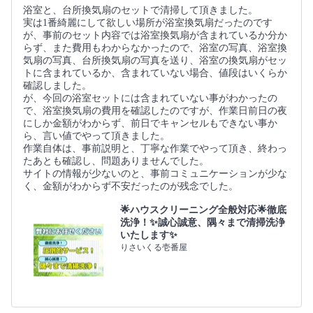
浴室と、台所換気扇のセットで清掃して頂きました。
実は1番綺麗にして欲しい場所が浴室換気扇だったのです
が、事前のセット内容では浴室換気扇が含まれているか分か
らず、また費用もわからなかったので、浴室の写真、浴室換
気扇の写真、台所換気扇の写真を送り、浴室の換気扇がセッ
トに含まれているか、含まれていない場合、値段はいくらか
確認しました。
が、今回の浴室セットには含まれていない事がわかったの
で、浴室換気扇の費用を確認したのですが、作業日前日の夜
にしか金額がわからず、前日でキャンセルもできない事か
ら、言い値でやって頂きました。
作業自体は、事前説明と、丁寧な作業でやって頂き、終わっ
たあとも確認し、問題ありませんでした。
サイトの情報が少ないのと、事前コミュニケーションが少な
く、金額がわからず不安だったのが残念でした。
🌟ハウスクリーニング全般対応🌟徹底
洗浄！✨誠心誠意、隅々まで清掃洗浄
いたします✨
りさいくる壱番屋