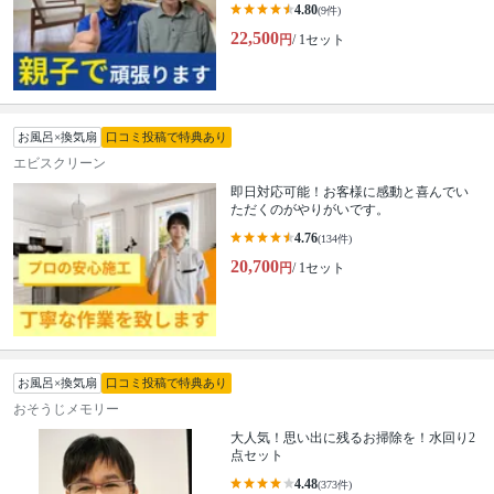
4.80
(9件)
22,500
円
/ 1セット
お風呂×換気扇
口コミ投稿で特典あり
エビスクリーン
即日対応可能！お客様に感動と喜んでい
ただくのがやりがいです。
4.76
(134件)
20,700
円
/ 1セット
お風呂×換気扇
口コミ投稿で特典あり
おそうじメモリー
大人気！思い出に残るお掃除を！水回り2
点セット
4.48
(373件)