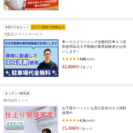
水回り5点セット
口コミ投稿で特典あり
大阪北クリーンサービス
🌟ハウスクリーニング全般対応🌟エコ洗
剤使用👍元大手勤務の業界経験者がお伺
いします✨
4.68
(205件)
42,000
円
/ 1セット
キッチン×換気扇
株式会社ミント
お子様やペットにも安心安全のエコ洗剤
使用🌱
4.56
(345件)
25,300
円
/ 1セット