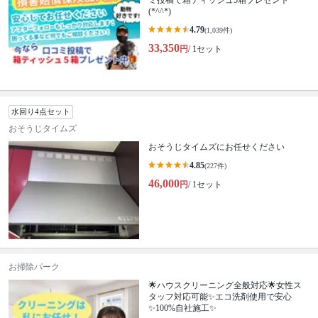
ミ投稿で箱ティッシュ5箱プレゼント
(*^^*)
4.79
(1,039件)
33,350
円
/ 1セット
水回り4点セット
おそうじタイムズ
おそうじタイムズにお任せください
4.85
(227件)
46,000
円
/ 1セット
お掃除パーク
🌟ハウスクリーニング全般対応🌟女性ス
タッフ対応可能✨エコ洗剤使用で安心
✨100%自社施工✨