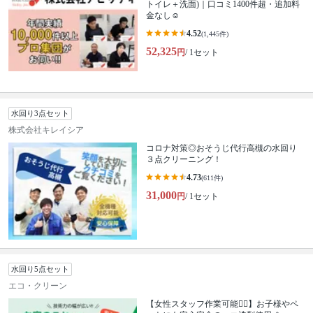
トイレ＋洗面)｜口コミ1400件超・追加料
金なし☺️
4.52
(1,445件)
52,325
円
/ 1セット
水回り3点セット
株式会社キレイシア
コロナ対策◎おそうじ代行高槻の水回り
３点クリーニング！
4.73
(611件)
31,000
円
/ 1セット
水回り5点セット
エコ・クリーン
【女性スタッフ作業可能🙆‍♀️】お子様やペ