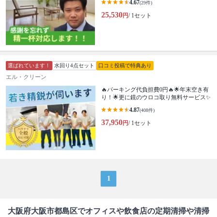
4.67
(29件)
25,530
円
/ 1セット
選ばれています！
水回り4点セット
口コミ投稿で特典あり
エル・クリーン
🔥パーキング代負担費0円🔥🌟年末空き有
り！🌟更に鏡のウロコ取り無料サービス✨
4.87
(408件)
37,950
円
/ 1セット
1
大阪府大阪市都島区でオフィスや飲食店の定期清掃や清掃