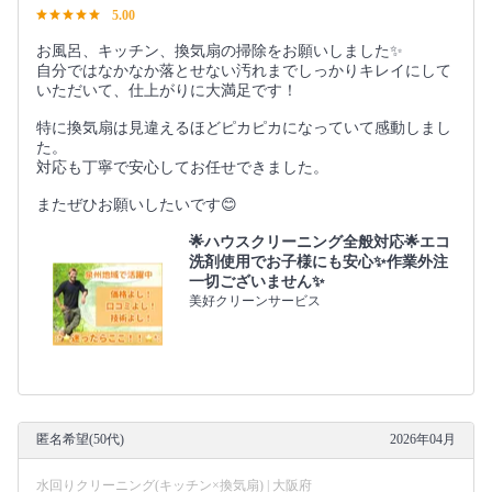
5.00
お風呂、キッチン、換気扇の掃除をお願いしました✨
自分ではなかなか落とせない汚れまでしっかりキレイにして
いただいて、仕上がりに大満足です！
特に換気扇は見違えるほどピカピカになっていて感動しまし
た。
対応も丁寧で安心してお任せできました。
またぜひお願いしたいです😊
🌟ハウスクリーニング全般対応🌟エコ
洗剤使用でお子様にも安心✨作業外注
一切ございません✨
美好クリーンサービス
匿名希望(50代)
2026年04月
水回りクリーニング(キッチン×換気扇) | 大阪府