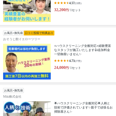
4.57
(13件)
32,200
円
/ 1セット
お風呂×換気扇
口コミ投稿で特典あり
おそうじ館イエローツリー
⭐ハウスクリーニング全般対応⭐経験豊富
なスタッフが施工いたします👍追加料金
一切御座いません✨
4.73
(27件)
24,000
円
/ 1セット
お風呂×換気扇
Miki株式会社
🌟ハウスクリーニング全般対応🌟人柄と
技術で評価されています✨親子で頑張るお
掃除屋さん✨