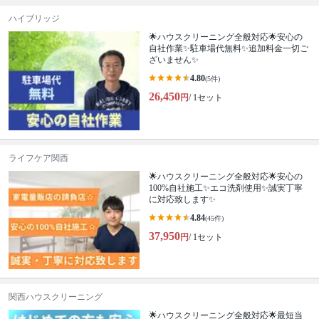
ハイブリッジ
🌟ハウスクリーニング全般対応🌟安心の
自社作業✨️駐車場代無料✨️追加料金一切ご
ざいません✨
4.80
(5件)
26,450
円
/ 1セット
ライフケア関西
🌟ハウスクリーニング全般対応🌟安心の
100%自社施工✨エコ洗剤使用✨誠実丁寧
に対応致します✨
4.84
(45件)
37,950
円
/ 1セット
関西ハウスクリーニング
🌟ハウスクリーニング全般対応🌟最短当