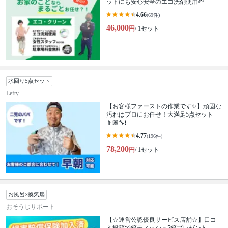
ットにも安心安全のエコ洗剤使用🌱
4.66
(69件)
46,000
円
/ 1セット
水回り5点セット
Lefty
【お客様ファーストの作業です✨】頑固な
汚れはプロにお任せ！大満足5点セット
👨🏽‍🔧❗️
4.77
(196件)
78,200
円
/ 1セット
お風呂×換気扇
おそうじサポート
【☆運営公認優良サービス店舗☆】口コ