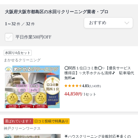
大阪府大阪市都島区の水回りクリーニング業者・プロ
1～32
32
件 ／
件
平日作業500円OFF
水回り4点セット
まかせるクリーニング
⭕関西１位口コミ数⭕✨【優良サービス
獲得店】✨大手ホテルも清掃🎵 駐車場代
無料🚙
4.83
(3,143件)
44,850
円
/ 1セット
選ばれています！
口コミ投稿で特典あり
神戸クリーンワークス
🌟ハウスクリーニング全般対応🌟多くの