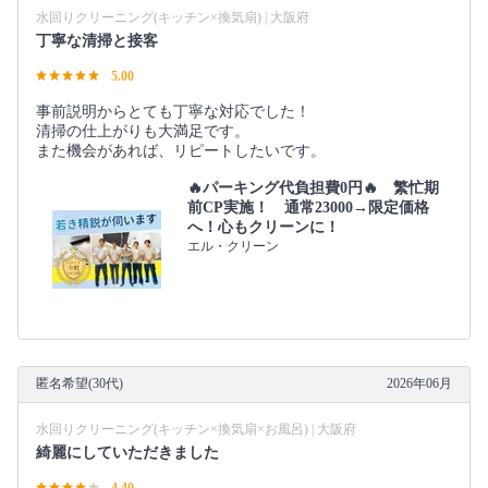
水回りクリーニング(キッチン×換気扇) | 大阪府
丁寧な清掃と接客
5.00
事前説明からとても丁寧な対応でした！
清掃の仕上がりも大満足です。
また機会があれば、リピートしたいです。
🔥パーキング代負担費0円🔥 繁忙期
前CP実施！ 通常23000→限定価格
へ！心もクリーンに！
エル・クリーン
匿名希望(30代)
2026年06月
水回りクリーニング(キッチン×換気扇×お風呂) | 大阪府
綺麗にしていただきました
4.40