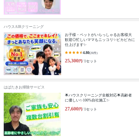
ハウスAIRクリーニング
お子様・ペットがいらっしゃるお客様大
歓迎◎忙しいママもニッコリ✨ピカピカに
仕上げます✨
4.80
(26件)
25,300
円
/ 1セット
はばたきお掃除サービス
🌟ハウスクリーニング全般対応🌟高齢者
に優しい✨100%自社施工✨
27,600
円
/ 1セット