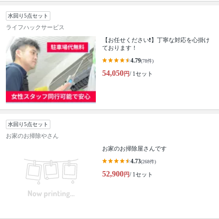
水回り5点セット
ライフハックサービス
【お任せください❗️】丁寧な対応を心掛け
ております！
4.79
(78件)
54,050
円
/ 1セット
水回り5点セット
お家のお掃除やさん
お家のお掃除屋さんです
4.73
(268件)
52,900
円
/ 1セット