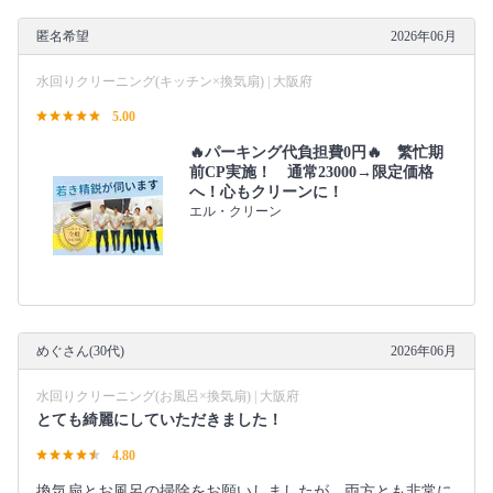
匿名希望
2026年06月
水回りクリーニング(キッチン×換気扇) | 大阪府
5.00
🔥パーキング代負担費0円🔥 繁忙期
前CP実施！ 通常23000→限定価格
へ！心もクリーンに！
エル・クリーン
めぐさん(30代)
2026年06月
水回りクリーニング(お風呂×換気扇) | 大阪府
とても綺麗にしていただきました！
4.80
換気扇とお風呂の掃除をお願いしましたが、両方とも非常に