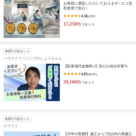
お客様に満足いただいております✨エコ洗
剤使用で安心✨
4.58
(43件)
17,250
円
/ 1セット
水回り4点セット
ハウスクリーニングのしょうちゃん
【駐車場代金無料⭐️】安心の自社作業🔧
4.85
(884件)
39,100
円
/ 1セット
水回り3点セット
クラフト
【20年の実績❗️】施工から7日以内の再施工