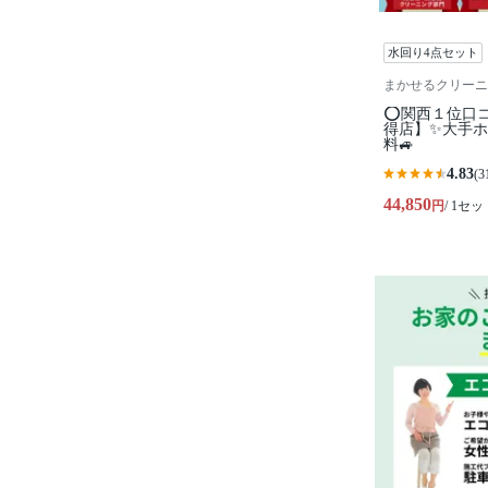
水回り4点セット
まかせるクリーニ
⭕関西１位口
得店】✨大手ホ
料🚙
4.83
(3
44,850
円
/ 1セッ