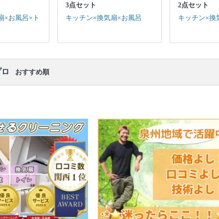
3点セット
2点セット
キッチン / 換気扇 ※それぞれの「共通の作業範囲」
になります。
扇×お風呂×ト
キッチン×換気扇×お風呂
キッチン×換
口コミ
もご参照ください。
※本ページでは一部プロモーションを含む場合があ
ります。
プロ
おすすめ順