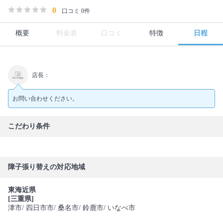
0
口コミ 0件
概要
料金表
口コミ
特徴
日程
店長：
お問い合わせください。
こだわり条件
障子張り替えの対応地域
東海近県
[三重県]
津市
/ 四日市市
/ 桑名市
/ 鈴鹿市
/ いなべ市