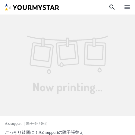
search
menu
AZ support
｜障子張り替え
ごっそり綺麗に！AZ supportの障子張替え