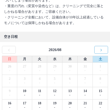
ついてしまう場合があります。
・重度の汚れ（変質や染色など）は、クリーニングで完全に落と
しかねる場合があります。ご容赦ください。
・クリーニング全般において、設備自体が10年以上経過している
モノについては保障しかねる場合があります。
空き日程
2026/08
日
月
火
水
木
金
土
26
27
28
29
30
31
1
-
-
-
-
-
-
-
2
3
4
5
6
7
8
-
-
-
-
-
-
-
9
10
11
12
13
14
15
-
-
-
-
-
-
-
16
17
18
19
20
21
22
-
-
-
-
-
-
-