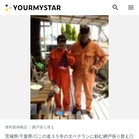
search
menu
便利屋神栖店
｜網戸張り替え
茨城県/千葉県/◎この道３５年の大ベテランに頼む網戸張り替え◎