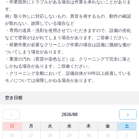
・作業箇所にトラブルがある場合は作業を承れないことがありま
す。
例）取り外しに対応しないもの、異音を発するもの、動作の確認
が取れない、故障している場合など
・専用の道具・洗剤を使用させていただきますので、設備の劣化
などで塗装がはがれてしまう場合があります。ご容赦ください。
・研磨作業が必要なクリーニング作業の場合は設備に微細な傷が
ついてしまう場合があります。
・重度の汚れ（変質や染色など）は、クリーニングで完全に落と
しかねる場合があります。ご容赦ください。
・クリーニング全般において、設備自体が10年以上経過している
モノについては保障しかねる場合があります。
空き日程
2026/08
日
月
火
水
木
金
土
26
27
28
29
30
31
1