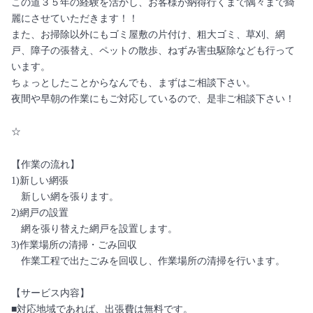
この道３５年の経験を活かし、お客様が納得行くまで隅々まで綺
麗にさせていただきます！！
また、お掃除以外にもゴミ屋敷の片付け、粗大ゴミ、草刈、網
戸、障子の張替え、ペットの散歩、ねずみ害虫駆除なども行って
います。
ちょっとしたことからなんでも、まずはご相談下さい。
夜間や早朝の作業にもご対応しているので、是非ご相談下さい！
☆
【作業の流れ】
1)新しい網張
新しい網を張ります。
2)網戸の設置
網を張り替えた網戸を設置します。
3)作業場所の清掃・ごみ回収
作業工程で出たごみを回収し、作業場所の清掃を行います。
【サービス内容】
■対応地域であれば、出張費は無料です。