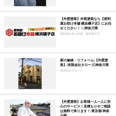
【外壁塗装】外装塗装なら【便利
屋お助け本舗 横浜磯子店】にお任
せください！！|神奈川県
便利屋お助け本舗 横浜磯子店
家の修繕・リフォーム|【外壁塗
装】|有限会社タローズ|神奈川県
有限会社タローズ
【外壁塗装】お客様一人一人に安
心のサービス！見積もりやご相談
は無料で承ります！/東京都/神奈
川県