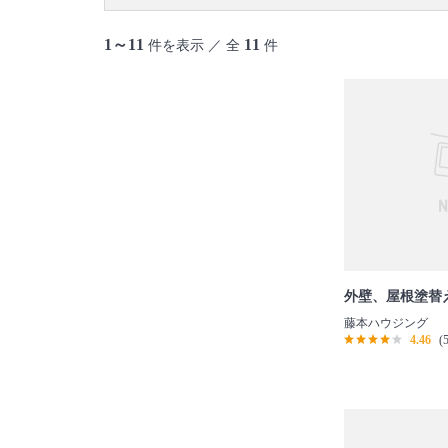
1～11
11
件を表示 ／ 全
件
外壁、屋根塗替
藤本ハウジング
4.46
(