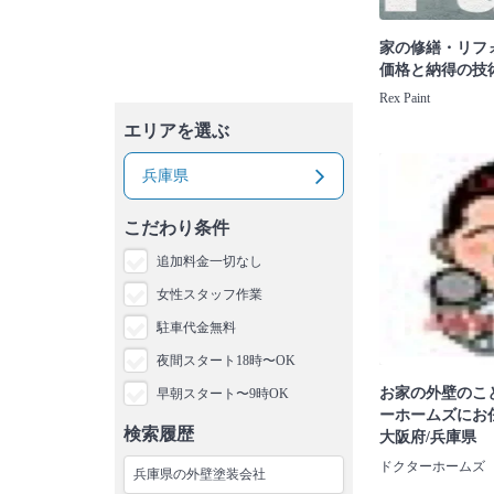
家の修繕・リフ
価格と納得の技術|R
Rex Paint
エリアを選ぶ
兵庫県
こだわり条件
追加料金一切なし
女性スタッフ作業
駐車代金無料
夜間スタート18時〜OK
お家の外壁のこ
早朝スタート〜9時OK
ーホームズにお
検索履歴
大阪府/兵庫県
ドクターホームズ
兵庫県の外壁塗装会社