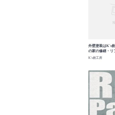
外壁塗装はK`s
の家の修繕・リ
K`s創工房