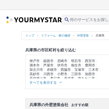
search
トップ
リフォーム・家の修繕
外壁塗装
兵庫県
兵庫県の市区町村を絞り込む
神戸市
姫路市
尼崎市
明石市
西宮市
洲本市
芦屋市
伊丹市
相生市
豊岡市
加古川市
赤穂市
西脇市
宝塚市
三木市
高砂市
川西市
小野市
三田市
加西市
丹波篠山市
養父市
丹波市
南あわじ市
すべてを表示する
朝来市
淡路市
宍粟市
加東市
たつの市
川辺郡
多可郡
加古郡
神崎郡
揖保郡
赤穂郡
佐用郡
美方郡
兵庫県の外壁塗装会社
おすすめ順