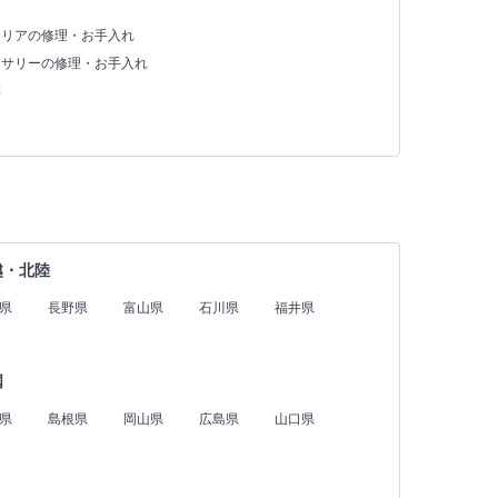
テリアの修理・お手入れ
セサリーの修理・お手入れ
存
越・北陸
県
長野県
富山県
石川県
福井県
国
県
島根県
岡山県
広島県
山口県