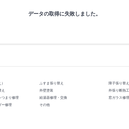
データの取得に失敗しました。
え）
ふすま張り替え
障子張り替
替え
外壁塗装
外張り断熱
レつまり修理
給湯器修理・交換
窓ガラス修
ダー修理
その他