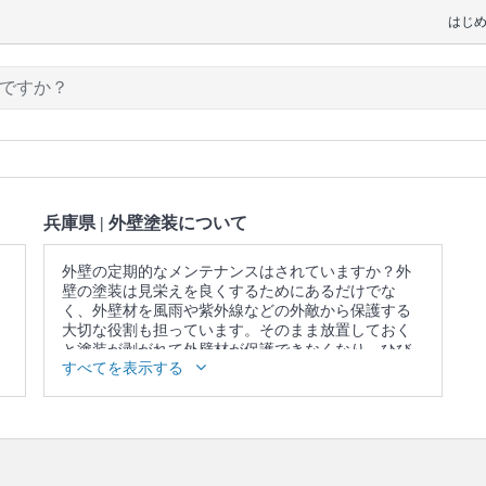
はじ
兵庫県 | 外壁塗装について
外壁の定期的なメンテナンスはされていますか？外
壁の塗装は見栄えを良くするためにあるだけでな
く、外壁材を風雨や紫外線などの外敵から保護する
大切な役割も担っています。そのまま放置しておく
と塗装が剥がれて外壁材が保護できなくなり、ひび
すべてを表示する
割れや雨漏りなどを起こす原因となってしまうので
早めに対応することをオススメします。ユアマイス
ターなら、たくさんのプロの中からお客様のニーズ
に合ったプロに素早く依頼することができます。
口コミ
もご参照ください。