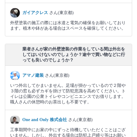
ガイアクレス
さん(東京都)
外壁塗装の施工の際には水道と電気の確保をお願いしており
ます。植木や鉢がある場合はスペースを確保してください。
業者さんが家の外壁塗装の作業をしている間は外出を
してはいけないのでしょうか？途中で買い物などに行
っても良いのでしょうか？
アマノ建装
さん(東京都)
いつ外出してかまいません。足場が掛かっているので２階や
３階の窓も必ずカギを掛けて防犯意識を高めてください。ト
イレは公園の公衆トイレやコンビニエンスでお借りします。
職人さんの休憩時のお茶出しも不要です。
One and Only 株式会社
さん(東京都)
工事期間中にお家の中にずっと待機していただくことはござ
いません。しかし、外出する場合は防犯上戸締り等はお願い