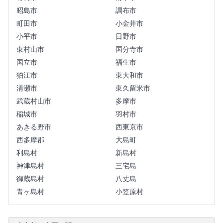
昭島市
調布市
町田市
小金井市
小平市
日野市
東村山市
国分寺市
国立市
福生市
狛江市
東大和市
清瀬市
東久留米市
武蔵村山市
多摩市
稲城市
羽村市
あきる野市
西東京市
西多摩郡
大島町
利島村
新島村
神津島村
三宅島
御蔵島村
八丈島
青ヶ島村
小笠原村