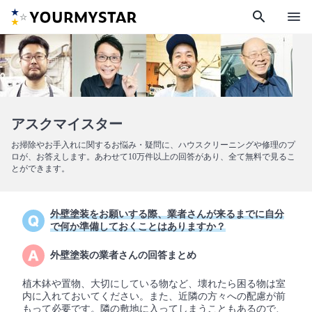
search
menu
アスクマイスター
お掃除やお手入れに関するお悩み・疑問に、ハウスクリーニングや修理のプ
ロが、お答えします。あわせて10万件以上の回答があり、全て無料で見るこ
とができます。
外壁塗装をお願いする際、業者さんが来るまでに自分
で何か準備しておくことはありますか？
外壁塗装の業者さんの回答まとめ
植木鉢や置物、大切にしている物など、壊れたら困る物は室
内に入れておいてください。また、近隣の方々への配慮が前
もって必要です。隣の敷地に入ってしまうこともあるので、