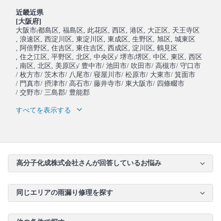
近畿近県
[大阪府]
大阪市
都島区
, 福島区
, 此花区
, 西区
, 港区
, 大正区
, 天王寺区
(
, 浪速区
, 西淀川区
, 東淀川区
, 東成区
, 生野区
, 旭区
, 城東区
, 阿倍野区
, 住吉区
, 東住吉区
, 西成区
, 淀川区
, 鶴見区
, 住之江区
, 平野区
, 北区
, 中央区
/ 堺市
堺区
, 中区
, 東区
, 西区
)
(
, 南区
, 北区
, 美原区
/ 豊中市
/ 池田市
/ 吹田市
/ 高槻市
/ 守口市
)
/ 枚方市
/ 茨木市
/ 八尾市
/ 寝屋川市
/ 松原市
/ 大東市
/ 箕面市
/ 門真市
/ 摂津市
/ 高石市
/ 藤井寺市
/ 東大阪市
/ 四條畷市
/ 交野市
/ 三島郡
/ 豊能郡
すべてを表示する
高分子化成株式会社さんが回答しているお悩み
同じエリアの雨漏り修理を探す