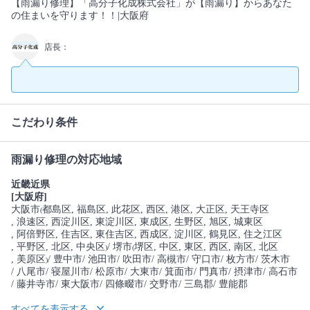
【雨漏り修理】「高分子化成株式会社」が【雨漏り】からあなた
の住まいを守ります！！|大阪府
店長：
こだわり条件
雨漏り修理の対応地域
近畿近県
[大阪府]
大阪市
都島区
, 福島区
, 此花区
, 西区
, 港区
, 大正区
, 天王寺区
(
, 浪速区
, 西淀川区
, 東淀川区
, 東成区
, 生野区
, 旭区
, 城東区
, 阿倍野区
, 住吉区
, 東住吉区
, 西成区
, 淀川区
, 鶴見区
, 住之江区
, 平野区
, 北区
, 中央区
/ 堺市
堺区
, 中区
, 東区
, 西区
, 南区
, 北区
)
(
, 美原区
/ 豊中市
/ 池田市
/ 吹田市
/ 高槻市
/ 守口市
/ 枚方市
/ 茨木市
)
/ 八尾市
/ 寝屋川市
/ 松原市
/ 大東市
/ 箕面市
/ 門真市
/ 摂津市
/ 高石市
/ 藤井寺市
/ 東大阪市
/ 四條畷市
/ 交野市
/ 三島郡
/ 豊能郡
すべてを表示する