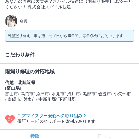
あなたのお家は大丈夫？スパイル技建に【雨漏り修理】はお任せ
ください！|株式会社スパイル技建
店長：
外壁塗り替え工事は施工完了日から10年間、毎年点検にお伺いします！
こだわり条件
雨漏り修理の対応地域
信越・北陸近県
[富山県]
富山市
/ 高岡市
/ 魚津市
/ 氷見市
/ 滑川市
/ 黒部市
/ 砺波市
/ 小矢部市
/ 南砺市
/ 射水市
/ 中新川郡
/ 下新川郡
ユアマイスター安心への取り組み
保証サービスやサポート体制があります
特徴
口コミ