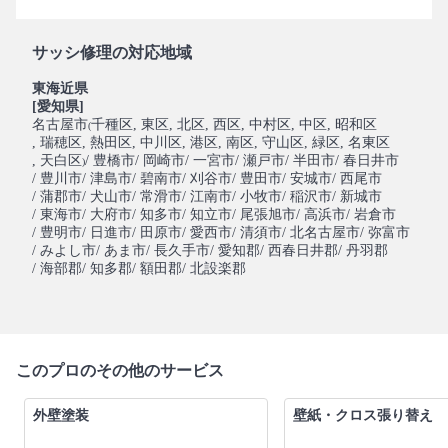
サッシ修理の対応地域
東海近県
[愛知県]
名古屋市
千種区
, 東区
, 北区
, 西区
, 中村区
, 中区
, 昭和区
(
, 瑞穂区
, 熱田区
, 中川区
, 港区
, 南区
, 守山区
, 緑区
, 名東区
, 天白区
/ 豊橋市
/ 岡崎市
/ 一宮市
/ 瀬戸市
/ 半田市
/ 春日井市
)
/ 豊川市
/ 津島市
/ 碧南市
/ 刈谷市
/ 豊田市
/ 安城市
/ 西尾市
/ 蒲郡市
/ 犬山市
/ 常滑市
/ 江南市
/ 小牧市
/ 稲沢市
/ 新城市
/ 東海市
/ 大府市
/ 知多市
/ 知立市
/ 尾張旭市
/ 高浜市
/ 岩倉市
/ 豊明市
/ 日進市
/ 田原市
/ 愛西市
/ 清須市
/ 北名古屋市
/ 弥富市
/ みよし市
/ あま市
/ 長久手市
/ 愛知郡
/ 西春日井郡
/ 丹羽郡
/ 海部郡
/ 知多郡
/ 額田郡
/ 北設楽郡
このプロのその他のサービス
外壁塗装
壁紙・クロス張り替え