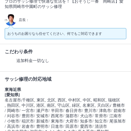
プロのサッシ修理で快適な生活を！【おそうじ一番 岡崎店】愛
知県岡崎市中園町のサッシ修理
店長：
おうちのお困りなら任せてください、何でもご対応できます
こだわり条件
追加料金一切なし
サッシ修理の対応地域
東海近県
[愛知県]
名古屋市
千種区
, 東区
, 北区
, 西区
, 中村区
, 中区
, 昭和区
, 瑞穂区
(
, 熱田区
, 中川区
, 港区
, 南区
, 守山区
, 緑区
, 名東区
, 天白区
/ 豊橋市
)
/ 岡崎市
/ 一宮市
/ 瀬戸市
/ 半田市
/ 春日井市
/ 豊川市
/ 津島市
/ 碧南市
/ 刈谷市
/ 豊田市
/ 安城市
/ 西尾市
/ 蒲郡市
/ 犬山市
/ 常滑市
/ 江南市
/ 小牧市
/ 稲沢市
/ 新城市
/ 東海市
/ 大府市
/ 知多市
/ 知立市
/ 尾張旭市
/ 高浜市
/ 岩倉市
/ 豊明市
/ 日進市
/ 田原市
/ 愛西市
/ 清須市