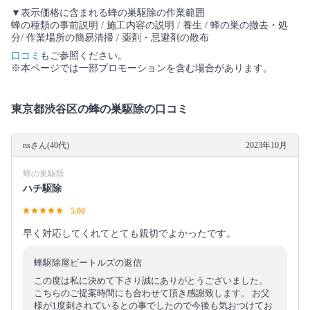
▼表示価格に含まれる蜂の巣駆除の作業範囲
蜂の種類の事前説明 / 施工内容の説明 / 養生 / 蜂の巣の撤去・処
分/ 作業場所の簡易清掃 / 薬剤・忌避剤の散布
口コミ
もご参照ください。
※本ページでは一部プロモーションを含む場合があります。
東京都渋谷区の蜂の巣駆除の口コミ
nsさん(40代)
2023年10月
蜂の巣駆除
ハチ駆除
5.00
早く対応してくれてとても親切でよかったです。
蜂駆除屋ビートルズの返信
この度は私に決めて下さり誠にありがとうございました。
こちらのご提案時間にも合わせて頂き感謝致します。 お父
様が1度刺されているとの事でしたので今後も気おつけてお