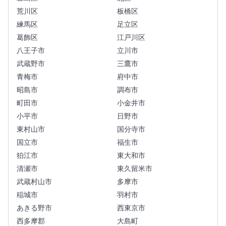
荒川区
板橋区
練馬区
足立区
葛飾区
江戸川区
八王子市
立川市
武蔵野市
三鷹市
青梅市
府中市
昭島市
調布市
町田市
小金井市
小平市
日野市
東村山市
国分寺市
国立市
福生市
狛江市
東大和市
清瀬市
東久留米市
武蔵村山市
多摩市
稲城市
羽村市
あきる野市
西東京市
西多摩郡
大島町