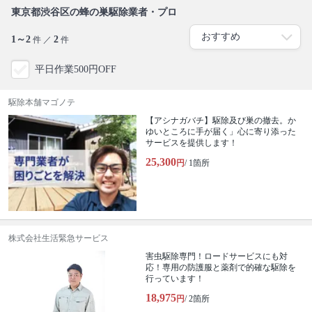
東京都渋谷区の蜂の巣駆除業者・プロ
1～2
2
件 ／
件
平日作業500円OFF
駆除本舗マゴノテ
【アシナガバチ】駆除及び巣の撤去。か
ゆいところに手が届く」心に寄り添った
サービスを提供します！
25,300
円
/ 1箇所
株式会社生活緊急サービス
害虫駆除専門！ロードサービスにも対
応！専用の防護服と薬剤で的確な駆除を
行っています！
18,975
円
/ 2箇所